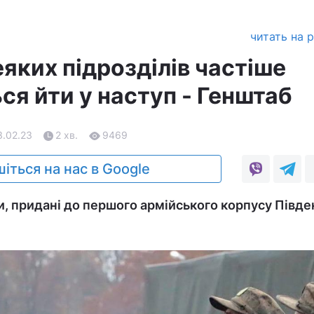
читать на 
еяких підрозділів частіше
ся йти у наступ - Генштаб
3.02.23
2 хв.
9469
іться на нас в Google
и, придані до першого армійського корпусу Півде