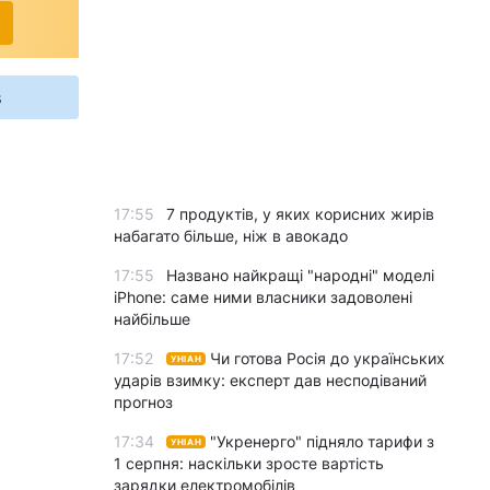
s
17:55
7 продуктів, у яких корисних жирів
набагато більше, ніж в авокадо
17:55
Названо найкращі "народні" моделі
iPhone: саме ними власники задоволені
найбільше
17:52
Чи готова Росія до українських
УНІАН
ударів взимку: експерт дав несподіваний
прогноз
17:34
"Укренерго" підняло тарифи з
УНІАН
1 серпня: наскільки зросте вартість
зарядки електромобілів