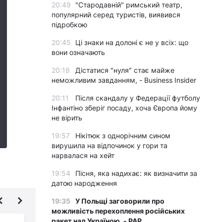
20:49
"Стародавній" римський театр,
популярний серед туристів, виявився
підробкою
20:45
Ці знаки на долоні є не у всіх: що
вони означають
20:18
Дістатися "нуля" стає майже
неможливим завданням, - Business Insider
20:11
Після скандалу у Федерації футболу
Інфантіно зберіг посаду, хоча Європа йому
не вірить
19:57
Нікітюк з однорічним сином
вирушила на відпочинок у гори та
нарвалася на хейт
19:54
Пісня, яка надихає: як визначити за
датою народження
19:35
У Польщі заговорили про
можливість перехоплення російських
ракет над Україною, - PAP