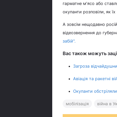
гарматне м'ясо або ставл
окупанти розповіли, як ї
А зовсім нещодавно російс
відеозвернення до губерн
забій".
Вас також можуть заці
Загроза відчайдушни
Авіація та ракетні в
Окупанти обстріляли
мобілізація
війна в Ук