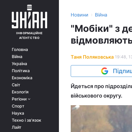
›
Новини
Війна
"Мобіки" з д
ІНФОРМАЦІЙНЕ
відмовляють
АГЕНТСТВО
Головна
Таня Поляковська
Війна
19:48, 1
Україна
Підпиш
Політика
Економіка
Світ
Йдеться про підрозділ
Екологія
військового округу.
Регіони
Спорт
Наука
Техно і зв'язок
Лайт