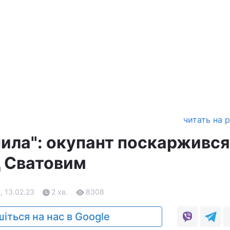
читать на 
пила": окупант поскаржився
д Сватовим
, 13.02.23
2 хв.
8308
іться на нас в Google