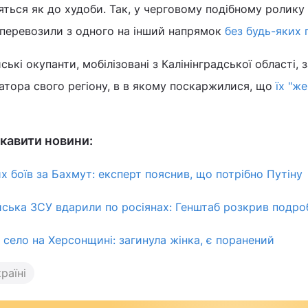
яться як до худоби. Так, у черговому подібному ролику
х перевозили з одного на інший напрямок
без будь-яких 
ькі окупанти, мобілізовані з Калінінградської області, 
атора свого регіону, в в якому поскаржилися, що
їх "же
кавити новини:
х боїв за Бахмут: експерт пояснив, що потрібно Путіну
ійська ЗСУ вдарили по росіянах: Генштаб розкрив подро
 село на Херсонщині: загинула жінка, є поранений
раїні