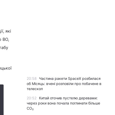
ї, які
о ВО,
табу
ецької
20:58
Частина ракети SpaceX розбилася
об Місяць: вчені розповіли про побачене в
телескоп
20:52
Китай оточив пустелю деревами:
через роки вона почала поглинати більше
CO₂