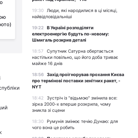
го
У ГУР розповіли про
роботу над
19:30
Люди, які народилися в ці місяці,
кою
найвідповідальніші
поверненням
фото)
полонених з Маріуполя та острова
19:22
В Україні розподіляти
Зміїний
електроенергію будуть по-новому:
Шмигаль розкрив деталі
18:57
Супутник Сатурна обертається
настільки повільно, що його доба триває
майже 16 днів
18:56
Захід проігнорував прохання Києва
і
про термінові поставки зенітних ракет, -
NYT
спубліки
18:42
Зустріч із "відьмою" змінила все:
зірка 2000-х вперше розкрила, чому
ший
зникла зі сцени
18:30
Румунія змінює течію Дунаю: для
чого вона це робить
к