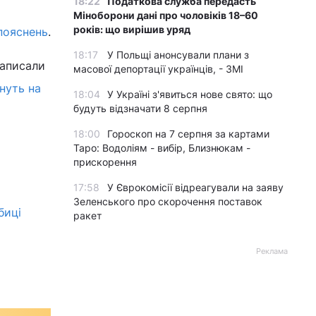
18:22
Податкова служба передасть
Міноборони дані про чоловіків 18–60
років: що вирішив уряд
пояснень
.
18:17
У Польщі анонсували плани з
записали
масової депортації українців, - ЗМІ
нуть на
18:04
У Україні з'явиться нове свято: що
будуть відзначати 8 серпня
18:00
Гороскоп на 7 серпня за картами
Таро: Водоліям - вибір, Близнюкам -
прискорення
17:58
У Єврокомісії відреагували на заяву
Зеленського про скорочення поставок
биці
ракет
Реклама