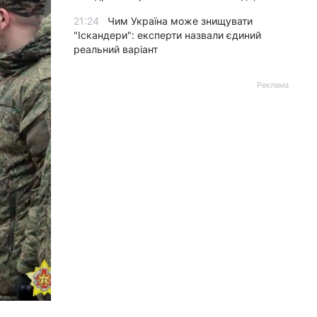
21:24
Чим Україна може знищувати
"Іскандери": експерти назвали єдиний
реальний варіант
Реклама