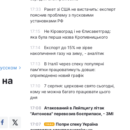
17:33
Ракет зі США не вистачить: експерт
пояснив проблему з пусковими
установками РФ
17:15
Не Кіровоград і не Єлисаветград:
яка була перша назва Кропивницького
17:14
Експорт до 15% не зірве
накопичення газу на зиму, - аналітик
17:13
В Італії через спеку популярні
русском
пам'ятки працюватимуть довше:
оприлюднено новий графік
 на
17:10
7 серпня: церковне свято сьогодні,
кому не можна багато працювати цього
дня
17:08
Атакований в Лейпцигу літак
"Антонова" перевозив боєприпаси, - ЗМІ
17:07
Попри спеку Україна
УНІАН
експортує електроенергію: чи