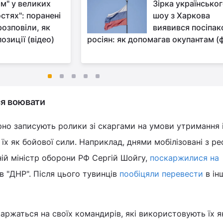
ом" у великих
Зірка українсько
стях": поранені
шоу з Харкова
розповіли, як
виявився посіпа
позиції (відео)
росіян: як допомагав окупантам (
ся воювати
ярно записують ролики зі скаргами на умови утримання 
їх як бойової сили. Наприклад, днями мобілізовані з ре
ній міністр оборони РФ Сергій Шойгу,
поскаржилися на
в "ДНР". Після цього тувинців
пообіцяли перевести
в ін
каржаться на своїх командирів, які використовують їх я