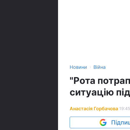
›
Новини
Війна
"Рота потра
ситуацію пі
Анастасія Горбачова
19:45
Підпиш