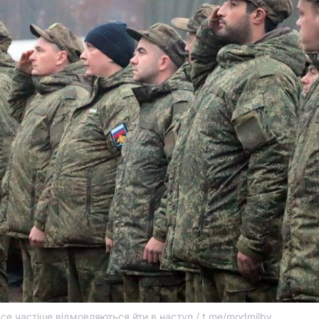
все частіше відмовляються йти в наступ / t.me/modmilby