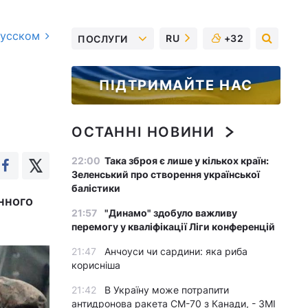
русском
RU
+32
ПОСЛУГИ
ПІДТРИМАЙТЕ НАС
ОСТАННІ НОВИНИ
22:00
Така зброя є лише у кількох країн:
Зеленський про створення української
балістики
нного
21:57
"Динамо" здобуло важливу
перемогу у кваліфікації Ліги конференцій
21:47
Анчоуси чи сардини: яка риба
корисніша
21:42
В Україну може потрапити
антидронова ракета CM-70 з Канади, - ЗМІ