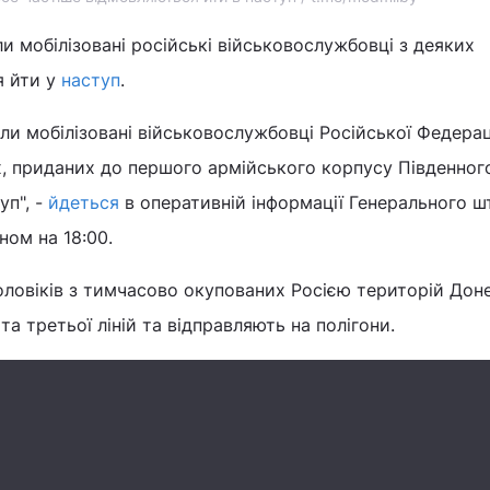
и мобілізовані російські військовослужбовці з деяких
я йти у
наступ
.
ли мобілізовані військовослужбовці Російської Федераці
х, приданих до першого армійського корпусу Південног
уп", -
йдеться
в оперативній інформації Генерального ш
ном на 18:00.
оловіків з тимчасово окупованих Росією територій Дон
 та третьої ліній та відправляють на полігони.