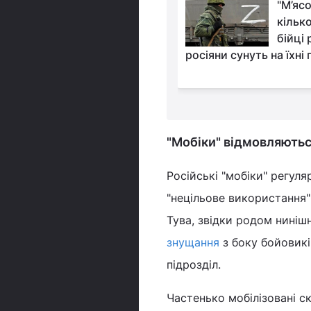
Жданов
"М’яс
спрогнозував, чи
кілько
отримає Україна
бійці 
 F-35
росіяни сунуть на їхні 
"Мобіки" відмовляють
Російські "мобіки" регул
"нецільове використання" 
Тува, звідки родом ниніш
знущання
з боку бойовикі
підрозділ.
Частенько мобілізовані с