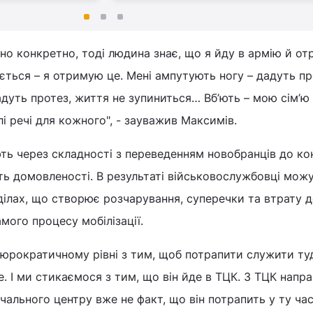
но конкретно, тоді людина знає, що я йду в армію й о
яється – я отримую це. Мені ампутують ногу – дадуть пр
дадуть протез, життя не зупиниться… Вб’ють – мою сім’ю
лі речі для кожного", - зауважив Максимів.
ь через складності з переведенням новобранців до ко
ють домовленості. В результаті військовослужбовці мож
ділах, що створює розчарування, суперечки та втрату д
амого процесу мобілізації.
юрократичному рівні з тим, щоб потрапити служити туд
. І ми стикаємося з тим, що він йде в ТЦК. З ТЦК напр
чального центру вже не факт, що він потрапить у ту час