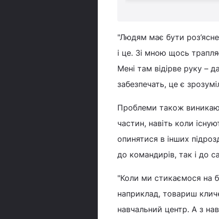
"Людям має бути роз’ясне
і це. Зі мною щось трапл
Мені там відірве руку – 
забезпечать, це є зрозумі
Проблеми також виникают
частин, навіть коли існу
опинятися в інших підроз
до командирів, так і до с
"Коли ми стикаємося на б
наприклад, товариш кличе
навчальний центр. А з нав