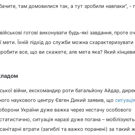
бачите, там домовилися так, а тут зробили навпаки", - 
військові готові виконувати будь-які завдання, проте о
ої мети. Їхній підхід до служби можна схарактеризуват
 зробити все, що ви скажете, але мета яка? Який кінцев
складом
ської війни, екскомандир роти батальйону Айдар, дире
ного наукового центру Євген Дикий заявив, що
ситуація
оборони України дуже важка через нестачу особового
статистично, ситуація наразі дуже погана – мобілізують
санітарні втрати (загиблі та важко поранені) за такий ж