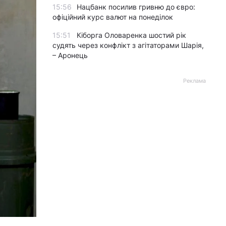
15:56
Нацбанк посилив гривню до євро:
офіційний курс валют на понеділок
15:51
Кіборга Оловаренка шостий рік
судять через конфлікт з агітаторами Шарія,
– Аронець
Реклама