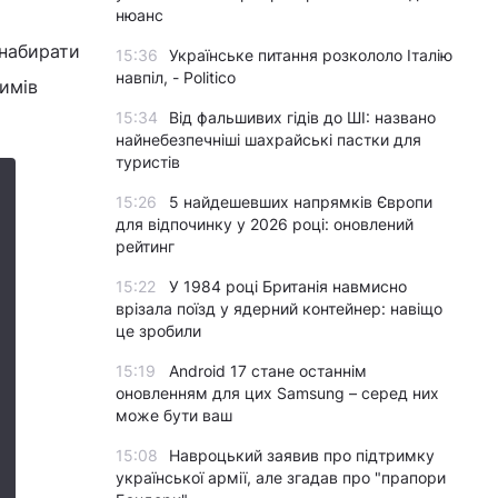
м
нюанс
 набирати
15:36
Українське питання розкололо Італію
навпіл, - Politico
симів
15:34
Від фальшивих гідів до ШІ: названо
найнебезпечніші шахрайські пастки для
туристів
15:26
5 найдешевших напрямків Європи
для відпочинку у 2026 році: оновлений
рейтинг
15:22
У 1984 році Британія навмисно
врізала поїзд у ядерний контейнер: навіщо
це зробили
15:19
Android 17 стане останнім
оновленням для цих Samsung – серед них
може бути ваш
15:08
Навроцький заявив про підтримку
української армії, але згадав про "прапори