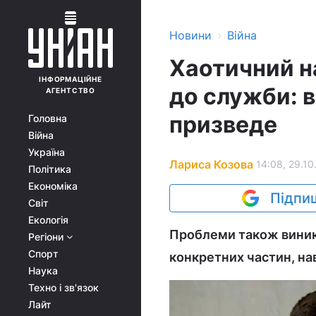
›
Новини
Війна
Хаотичний н
ІНФОРМАЦІЙНЕ
до служби: в
АГЕНТСТВО
призведе
Головна
Війна
Україна
Лариса Козова
14:08, 29.10
Політика
Економіка
Підпиш
Світ
Екологія
Проблеми також виник
Регіони
Спорт
конкретних частин, на
Наука
Техно і зв'язок
Лайт