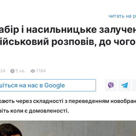
читать на 
абір і насильницьке залуче
ійськовий розповів, до чого
.24
5 хв.
1184
іться на нас в Google
ають через складності з переведенням новобран
віть коли є домовленості.