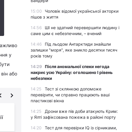
Бандери"
15:00
Чоловік відомої української акторки
пішов з життя
14:56
ШІ не здатний перевершити людину і
саме цим є небезпечним, – вчений
14:46
Під льодом Антарктиди знайшли
важливо
залишки "моря", яке зникло десятки тисяч
ння у
років тому
бути
14:29
Після аномальної спеки негода
накриє усю Україну: оголошено І рівень
 він або
небезпеки
14:25
Тест зі склянкою допоможе
перевірити, чи справно працюють ваші
пластикові вікна
Усі хочуть, щоб за них
14:25
Дрони вже пів доби атакують Крим:
ії
зробили "чорну"
у Ялті зафіксована пожежа в районі порту
роботу, - військовий
14:20
Тест для перевірки IQ із сірниками,