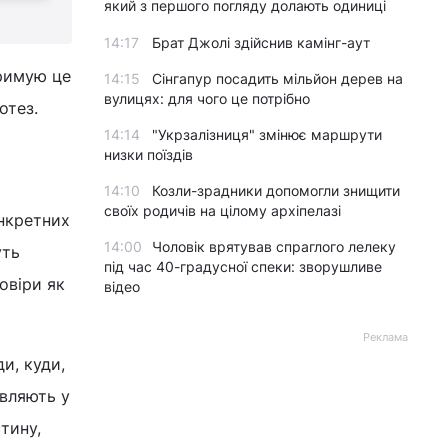
який з першого погляду долають одиниці
14:17
Брат Джолі здійснив камінг-аут
тримую це
14:15
Сінгапур посадить мільйон дерев на
вулицях: для чого це потрібно
отез.
14:14
"Укрзалізниця" змінює маршрути
низки поїздів
14:10
Козли-зрадники допомогли знищити
своїх родичів на цілому архіпелазі
нкретних
14:00
Чоловік врятував спраглого лелеку
уть
під час 40-градусної спеки: зворушливе
овіри як
відео
Реклама
и, куди,
авляють у
тину,