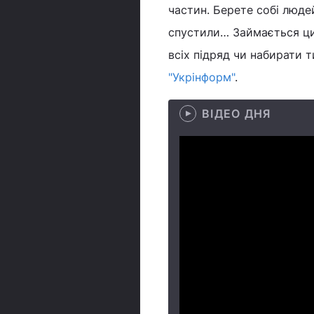
частин. Берете собі людей
спустили… Займається цим
всіх підряд чи набирати т
"Укрінформ"
.
ВІДЕО ДНЯ