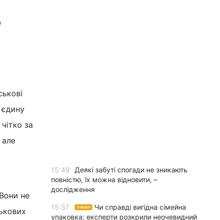
е
ськові
 єдину
 чітко за
 але
15:49
Деякі забуті спогади не зникають
повністю, їх можна відновити, –
дослідження
 Вони не
15:37
Чи справді вигідна сімейна
УНІАН
ськових
упаковка: експерти розкрили неочевидний