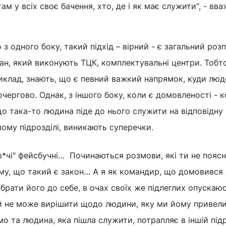
ам у всіх своє бачення, хто, де і як має служити", - вв
 з одного боку, такий підхід – вірний - є загальний розп
ан, який виконують ТЦК, комплектувальні центри. Тобто
риклад, знають, що є певний важкий напрямок, куди люд
чергово. Однак, з іншого боку, коли є домовленості - 
що така-то людина піде до нього служити на відповідну 
шому підрозділі, виникають суперечки.
р*чі" фейсбучні… Починаються розмови, які ти не поясн
ікому, що такий є закон… А я як командир, що домовився 
брати його до себе, в очах своїх же підлеглих опускаю
й не може вирішити щодо людини, яку ми йому привел
мо та людина, яка пішла служити, потрапляє в іншій підр