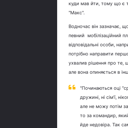
куди мав йти, тому що є т
"Макс".
Водночас він зазначає, що
певний мобілізаційний пл
відповідальні особи, нап
потрібно направити першо
ухвалив рішення про те, 
але вона опиняється в ін
"Починаються оці "с
дружині, ні сім’ї, н
але не можу потім за
то за командир, яки
йде недовіра. Так са