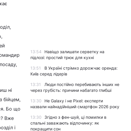
ажає
оділ,
,
ей
13:54
Навіщо залишати серветку на
командир
підлозі: простий трюк для кухні
посаду,
13:51
В Україні стрімко дорожчає оренда:
Київ серед лідерів
13:31
Люди постійно перебивають інших не
иш ні
через грубість: причини набагато глибші
з бійцем,
13:30
Не Galaxy і не Pixel: експерти
назвали найнадійніший смартфон 2026 року
ся. Бо що
13:30
Згідно з фен-шуй, ці помилки в
и? Вже
спальні заважають відпочинку: як
озділ і
покращити сон