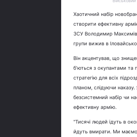
Військовий 
Хаотичний набір новобра
створити ефективну армі
ЗСУ Володимир Максимів (
групи вижив в Іловайсько
Він акцентував, що знище
б'ються з окупантами та 
стратегію для всіх підроз
планом, слідуючи наказу. 
безсистемний набір чи н
ефективну армію.
"Тисячі людей ідуть в ок
йдуть вмирати. Ми маємо..