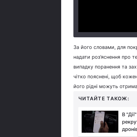
За його словами, для по
надати роз’яснення про те
випадку поранення та захи
чітко пояснені, щоб кожен
його рідні можуть отрима
ЧИТАЙТЕ ТАКОЖ:
Усі хочуть, щоб за них
В "Дії
зробили "чорну"
рекру
роботу, - військовий
дронів