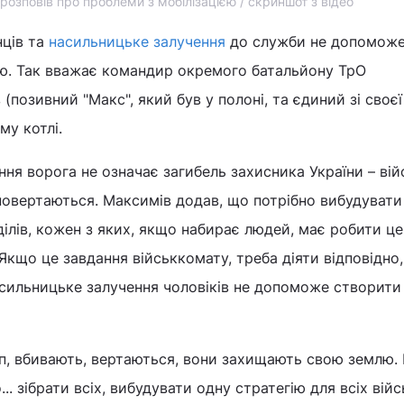
розповів про проблеми з мобілізацією / скриншот з відео
нців та
насильницьке залучення
до служби не допомож
ю. Так вважає командир окремого батальйону ТрО
позивний "Макс", який був у полоні, та єдиний зі своєї
му котлі.
ння ворога не означає загибель захисника України – вій
повертаються. Максимів додав, що потрібно вибудувати
ділів, кожен з яких, якщо набирає людей, має робити це
Якщо це завдання військкомату, треба діяти відповідно,
асильницьке залучення чоловіків не допоможе створити
оп, вбивають, вертаються, вони захищають свою землю.
. зібрати всіх, вибудувати одну стратегію для всіх вій