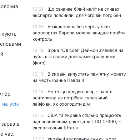
пояснив
13:21
Що означає білий наліт на сливах:
експерти пояснили, для чого він потрібен
13:21
Безкоштовно без черг: у яких
аеропортах Європи можна швидше пройти
чікують
контроль
и словами
13:19
Зірка "Одіссеї" Деймон з'явився на
ий
публіці зі своїми доньками-красунями
(фото)
13:15
В Україні випустять пам’ятну монету
на честь Іоанна Павла II
13:15
Не те що кондиціонер – навіть
ктор
вентилятор не потрібен: турецький
 на усіх
лайфхак, як охолодити дім
13:13
США та Україна спільно працюють
над оновленням ракет для ППО С-300, –
 зараз в
експолковник Штатів
е час.
13:06
Українці висловили думку, коли