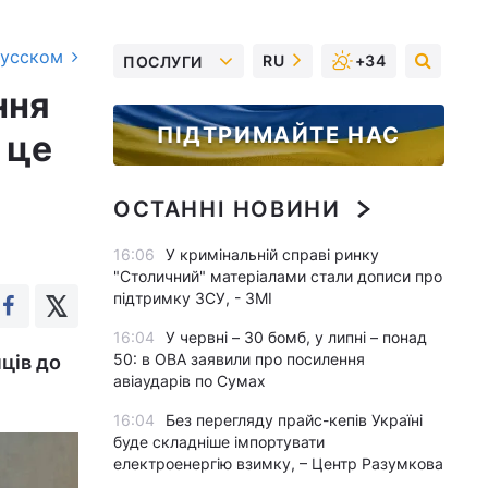
русском
RU
+34
ПОСЛУГИ
ння
ПІДТРИМАЙТЕ НАС
 це
ОСТАННІ НОВИНИ
16:06
У кримінальній справі ринку
"Столичний" матеріалами стали дописи про
підтримку ЗСУ, - ЗМІ
16:04
У червні – 30 бомб, у липні – понад
50: в ОВА заявили про посилення
ців до
авіаударів по Сумах
16:04
Без перегляду прайс-кепів Україні
буде складніше імпортувати
електроенергію взимку, – Центр Разумкова