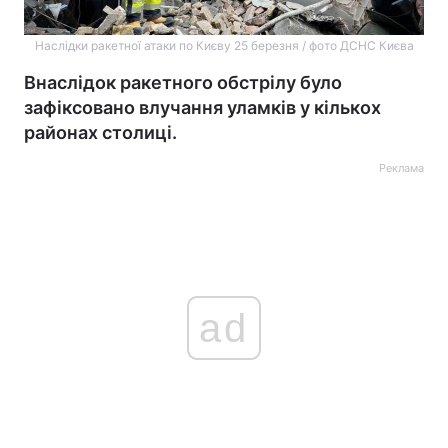
Наслідки ракетної атаки по Києву 25 березня / фото ДСНС Києва
Внаслідок ракетного обстрілу було
зафіксовано влучання уламків у кількох
районах столиці.
Реклама
ad