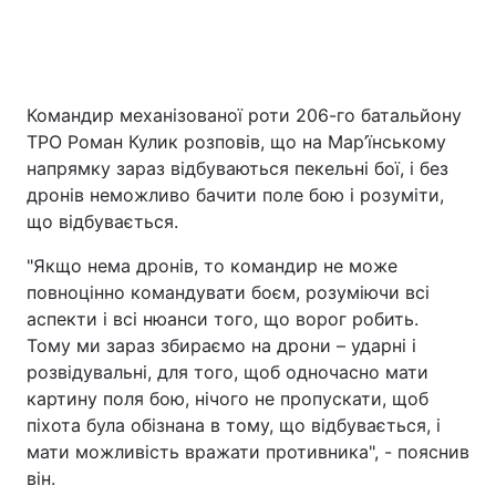
Головна
Війна
Командир механізованої роти 206-го батальйону
ТРО Роман Кулик розповів, що на Мар’їнському
Україна
Політика
напрямку зараз відбуваються пекельні бої, і без
Економіка
Світ
дронів неможливо бачити поле бою і розуміти,
що відбувається.
Спорт
Наука
"Якщо нема дронів, то командир не може
Техно і зв'язок
Лайт
повноцінно командувати боєм, розуміючи всі
аспекти і всі нюанси того, що ворог робить.
Зброя
Інциденти
Тому ми зараз збираємо на дрони – ударні і
розвідувальні, для того, щоб одночасно мати
Здоров'я
Туризм
картину поля бою, нічого не пропускати, щоб
піхота була обізнана в тому, що відбувається, і
Цікавинки
Погода
мати можливість вражати противника", - пояснив
він.
Екологія
Регіони