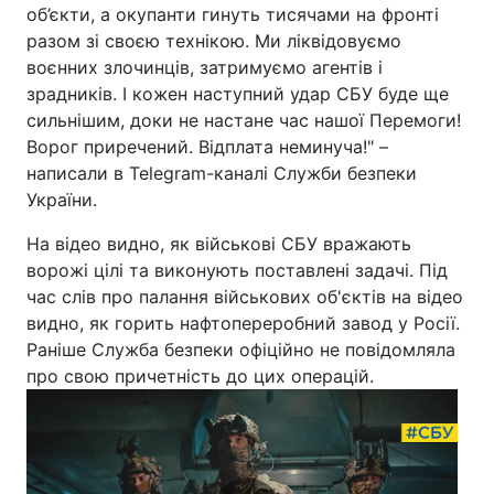
об’єкти, а окупанти гинуть тисячами на фронті
разом зі своєю технікою. Ми ліквідовуємо
воєнних злочинців, затримуємо агентів і
зрадників. І кожен наступний удар СБУ буде ще
сильнішим, доки не настане час нашої Перемоги!
Ворог приречений. Відплата неминуча!" –
написали в Telegram-каналі Служби безпеки
України.
На відео видно, як військові СБУ вражають
ворожі цілі та виконують поставлені задачі. Під
час слів про палання військових об'єктів на відео
видно, як горить нафтопереробний завод у Росії.
Раніше Служба безпеки офіційно не повідомляла
про свою причетність до цих операцій.