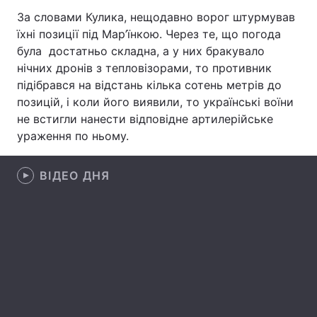
За словами Кулика, нещодавно ворог штурмував
Лонгріди
їхні позиції під Мар’їнкою. Через те, що погода
була достатньо складна, а у них бракувало
Відео з Youtube
Статті
нічних дронів з тепловізорами, то противник
підібрався на відстань кілька сотень метрів до
Інтерв'ю
Думки
позицій, і коли його виявили, то українські воїни
не встигли нанести відповідне артилерійське
Архів
Вакансії
ураження по ньому.
Контакти
ВІДЕО ДНЯ
Послуги