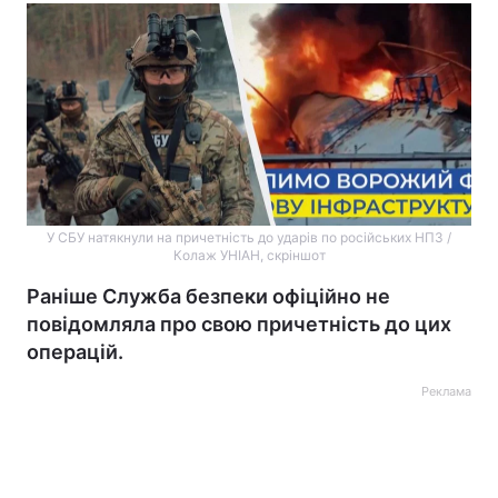
У СБУ натякнули на причетність до ударів по російських НПЗ /
Колаж УНІАН, скріншот
Раніше Служба безпеки офіційно не
повідомляла про свою причетність до цих
операцій.
Реклама