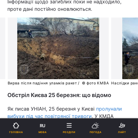
Інформації щодо загиблих поки не надходило,
проте дані постійно оновлюються.
Вирва після падіння уламків ракет /
© фото КМВА
Наслідки рак
Обстріл Києва 25 березня: що відомо
Як писав УНІАН, 25 березня у Києві
пролунали
вибухи під час повітряної тривоги
. У КМДА
зазначили, що на той час в місті працювали сили
RU
ППО.
МОВА
ГОЛОВНА
РОЗДІЛИ
ПОГОДА
ЛАЙТ