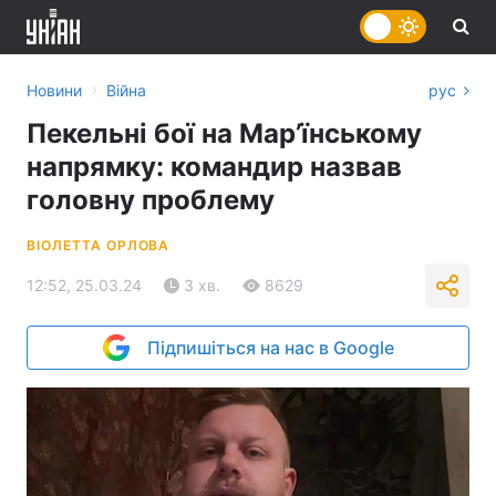
›
Новини
Війна
рус
Пекельні бої на Мар’їнському
напрямку: командир назвав
головну проблему
ВІОЛЕТТА ОРЛОВА
12:52, 25.03.24
3 хв.
8629
Підпишіться на нас в Google