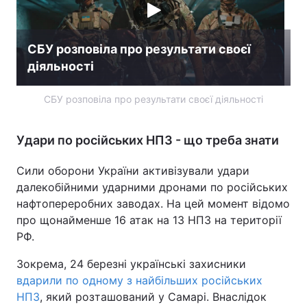
СБУ розповіла про результати своєї
діяльності
СБУ розповіла про результати своєї діяльності
Удари по російських НПЗ - що треба знати
Сили оборони України активізували удари
далекобійними ударними дронами по російських
нафтопереробних заводах. На цей момент відомо
про щонайменше 16 атак на 13 НПЗ на території
РФ.
Зокрема, 24 березні українські захисники
вдарили по одному з найбільших російських
НПЗ
, який розташований у Самарі. Внаслідок