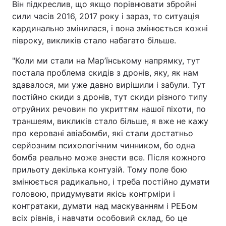
Він підкреслив, що якщо порівнювати збройні
сили часів 2016, 2017 року і зараз, то ситуація
кардинально змінилася, і вона змінюється кожні
півроку, викликів стало набагато більше.
"Коли ми стали на Мар’їнському напрямку, тут
постала проблема скидів з дронів, яку, як нам
здавалося, ми уже давно вирішили і забули. Тут
постійно скиди з дронів, тут скиди різного типу
отруйних речовин по укриттям нашої піхоти, по
траншеям, викликів стало більше, я вже не кажу
про керовані авіабомби, які стали достатньо
серйозним психологічним чинником, бо одна
бомба реально може знести все. Після кожного
прильоту декілька контузій. Тому поле бою
змінюється радикально, і треба постійно думати
головою, придумувати якісь контрміри і
контратаки, думати над маскуванням і РЕБом
всіх рівнів, і навчати особовий склад, бо це