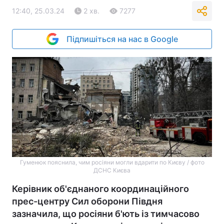
12:40, 25.03.24
2 хв.
7277
Підпишіться на нас в Google
Гуменюк пояснила, чим росіяни могли вдарити по Києву / фото
ДСНС Києва
Керівник об'єднаного координаційного
прес-центру Сил оборони Півдня
зазначила, що росіяни б'ють із тимчасово