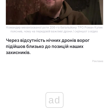
Командир механізованої роти 206-го батальйону ТРО Роман Кулик
пояснив, чому на передовій важливі дрони / скріншот з відео
Через відсутність нічних дронів ворог
підійшов близько до позицій наших
захисників.
Реклама
ad