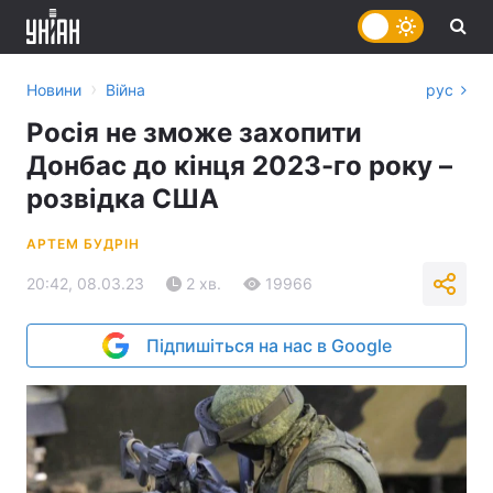
›
Новини
Війна
рус
Росія не зможе захопити
Донбас до кінця 2023-го року –
розвідка США
АРТЕМ БУДРІН
20:42, 08.03.23
2 хв.
19966
Підпишіться на нас в Google