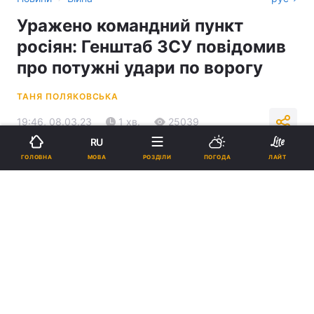
Уражено командний пункт
росіян: Генштаб ЗСУ повідомив
про потужні удари по ворогу
ТАНЯ ПОЛЯКОВСЬКА
19:46, 08.03.23
1 хв.
25039
RU
МОВА
ГОЛОВНА
РОЗДІЛИ
ПОГОДА
ЛАЙТ
Підпишіться на нас в Google