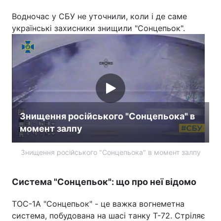
Водночас у СБУ не уточнили, коли і де саме
українські захисники знищили "Сонцепьок".
Знищення російського "Сонцепьока" в
момент залпу
Знищення російського "Сонцепьока" в момент залпу
Система "Сонцепьок": що про неї відомо
ТОС-1А "Сонцепьок" - це важка вогнеметна
система, побудована на шасі танку Т-72. Стріляє