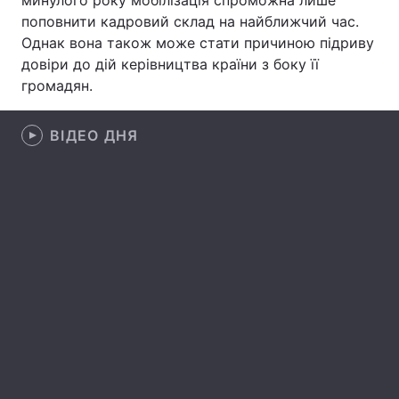
минулого року мобілізація спроможна лише
поповнити кадровий склад на найближчий час.
Лонгріди
Однак вона також може стати причиною підриву
довіри до дій керівництва країни з боку її
Відео з Youtube
Статті
громадян.
Інтерв'ю
Думки
ВІДЕО ДНЯ
Архів
Вакансії
Контакти
Послуги