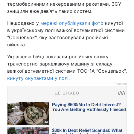
термобаричними некерованими ракетами. ЗСУ
знищили вже дев’ять таких систем.
Нещодавно у
мережі опублікували фото
кинутої
в українському полі важкої вогнеметної системи
"Сонцепьок", яку застосовували російські
війська.
Українські бійці показали російську важку
транспортно-заряджаючу машину зі складу
важкої вогнеметної системи ТОС-1А "Сонцепьок",
кинуту окупантами у полі
.
Реклама