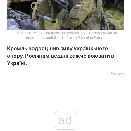
Росія зіткнеться з кадровими проблемами, не зважаючи на
проведену мобілізацію / фото Emerging Europe
Кремль недооцінив силу українського
опору. Росіянам дедалі важче воювати в
Україні.
Реклама
ad