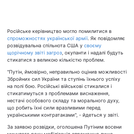
Головна
Війна
Російське керівництво могло помилитися в
спроможностях української армії
. Як повідомляє
Україна
Політика
розвідувальна спільнота США у
своєму
Економіка
Світ
щорічному звіті загроз
, окупанти і надалі будуть
стикатися з великою кількістю проблем.
Спорт
Наука
"Путін, ймовірно, неправильно оцінив можливості
Техно і зв'язок
Лайт
Збройних сил України та ступінь їхнього успіху
на полі бою. Російські військові стикалися і
Зброя
Інциденти
стикатимуться з проблемами виснаження,
нестачі особового складу та морального духу,
Здоров'я
Туризм
що робить їхні сили вразливими перед
українськими контратаками", - йдеться у звіті.
Цікавинки
Погода
За заявою розвідки, оголошена Путіним восени
Екологія
Регіони