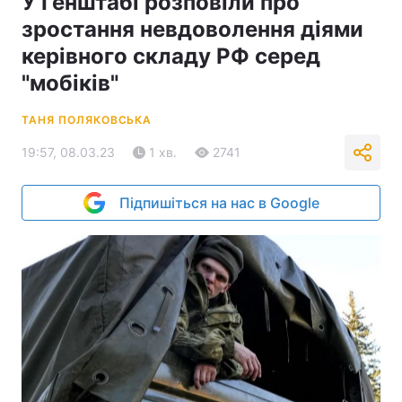
У Генштабі розповіли про
зростання невдоволення діями
керівного складу РФ серед
"мобіків"
ТАНЯ ПОЛЯКОВСЬКА
19:57, 08.03.23
1 хв.
2741
Підпишіться на нас в Google