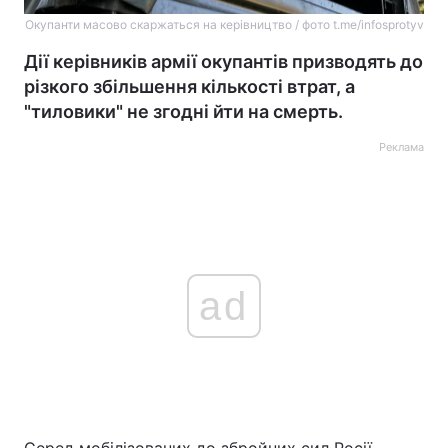
Окупанти масово скаржаться на керівництво / фото t.me/infosprotyv
Дії керівників армії окупантів призводять до
різкого збільшення кількості втрат, а
"тиловики" не згодні йти на смерть.
Реклама
ad
Серед мобілізованих до збройних сил Росії