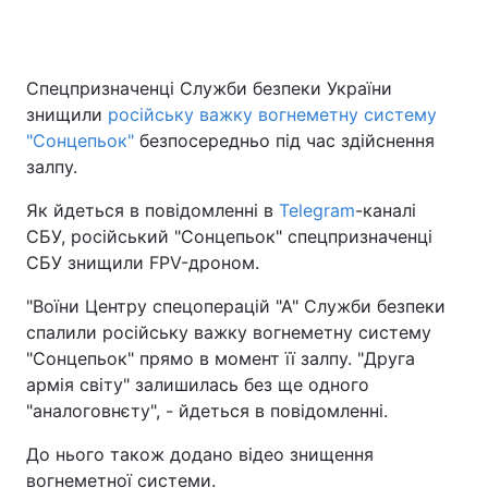
Спецпризначенці Служби безпеки України
знищили
російську важку вогнеметну систему
"Сонцепьок"
безпосередньо під час здійснення
залпу.
Як йдеться в повідомленні в
Telegram
-каналі
СБУ, російський "Сонцепьок" спецпризначенці
СБУ знищили FPV-дроном.
"Воїни Центру спецоперацій "А" Служби безпеки
спалили російську важку вогнеметну систему
"Сонцепьок" прямо в момент її залпу. "Друга
армія світу" залишилась без ще одного
"аналоговнєту", - йдеться в повідомленні.
До нього також додано відео знищення
вогнеметної системи.