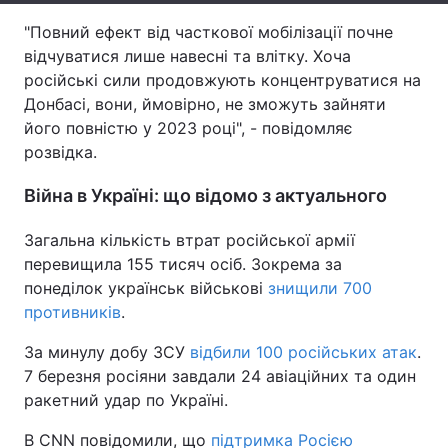
"Повний ефект від часткової мобілізації почне
Тема оформлення
відчуватися лише навесні та влітку. Хоча
російські сили продовжують концентруватися на
Донбасі, вони, ймовірно, не зможуть зайняти
його повністю у 2023 році", - повідомляє
розвідка.
Війна в Україні: що відомо з актуального
Загальна кількість втрат російської армії
перевищила 155 тисяч осіб. Зокрема за
понеділок українськ військові
знищили 700
противників
.
За минулу добу ЗСУ
відбили 100 російських атак
.
7 березня росіяни завдали 24 авіаційних та один
ракетний удар по Україні.
В CNN повідомили, що
підтримка Росією