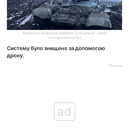
Українські захисники знищили "Сонцепьок" / фото
t.me/operativnoZSU
Систему було знищено за допомогою
дрону.
Реклама
ad