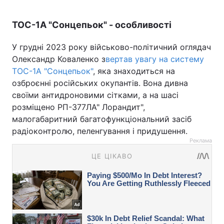
ТОС-1А "Сонцепьок" - особливості
У грудні 2023 року військово-політичний оглядач
Олександр Коваленко з
вертав увагу на систему
ТОС-1А "Сонцепьок"
, яка знаходиться на
озброєнні російських окупантів. Вона дивна
своїми антидроновими сітками, а на шасі
розміщено РП-377ЛА" Лорандит",
малогабаритний багатофункціональний засіб
радіоконтролю, пеленгування і придушення.
Реклама