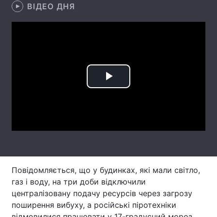
ВІДЕО ДНЯ
Лонгріди
Відео з Youtube
Статті
Інтерв'ю
Думки
Play
Архів
Вакансії
Video
Контакти
Послуги
Повідомляється, що у будинках, які мали світло,
газ і воду, на три доби відключили
централізовану подачу ресурсів через загрозу
поширення вибуху, а російські піротехніки
відмовилися працювати у 17-градусний мороз.