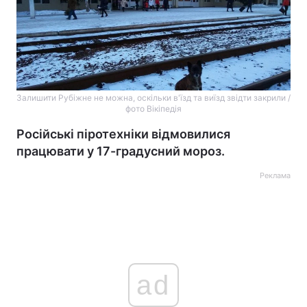
Залишити Рубіжне не можна, оскільки в'їзд та виїзд звідти закрили /
фото Вікіпедія
Російські піротехніки відмовилися
працювати у 17-градусний мороз.
Реклама
ad