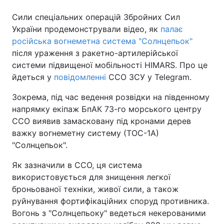
Сили спеціальних операцій Збройних Сил
України продемонстрували відео, як
палає
російська вогнеметна система "Солнцепьок"
після ураження з ракетно-артилерійської
системи підвищеної мобільності HIMАRS. Про це
йдеться у
повідомленні
ССО ЗСУ у Telegram.
Зокрема, під час ведення розвідки на південному
напрямку екіпаж БпАК 73-го морського центру
ССО виявив замасковану під кронами дерев
важку вогнеметну систему (ТОС-1А)
"Солнцепьок".
Як зазначили в ССО, ця система
використовується для знищення легкої
броньованої техніки, живої сили, а також
руйнування фортифікаційних споруд противника.
Вогонь з "Солнцепьоку" ведеться некерованими