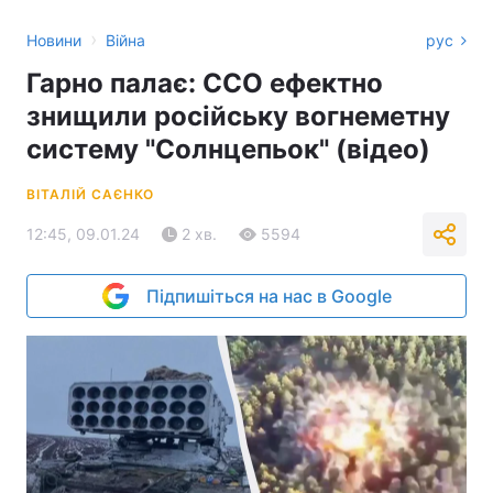
›
Новини
Війна
рус
Гарно палає: ССО ефектно
знищили російську вогнеметну
систему "Солнцепьок" (відео)
ВІТАЛІЙ САЄНКО
12:45, 09.01.24
2 хв.
5594
Підпишіться на нас в Google