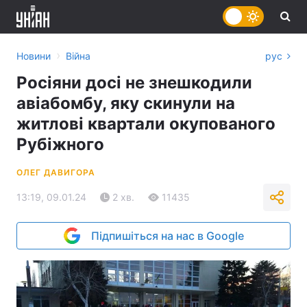
›
Новини
Війна
рус
Росіяни досі не знешкодили
авіабомбу, яку скинули на
житлові квартали окупованого
Рубіжного
ОЛЕГ ДАВИГОРА
13:19, 09.01.24
2 хв.
11435
Підпишіться на нас в Google