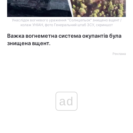
Унаслідок вогневого ураження "Солнцепьок" знищено вщент /
колаж УНІАН, фото Генеральний штаб ЗСУ, скриншот
Важка вогнеметна система окупантів була
знищена вщент.
Реклама
ad