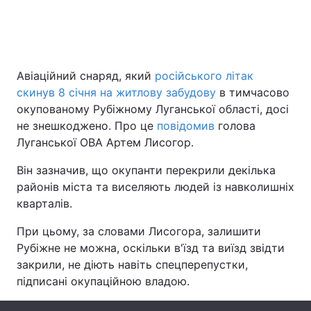
Головна
Війна
Авіаційний снаряд, який
російського літак
Україна
Політика
скинув 8 січня на житлову забудову
в тимчасово
окупованому Рубіжному Луганської області, досі
Економіка
Світ
не знешкоджено. Про це
повідомив
голова
Луганської ОВА Артем Лисогор.
Спорт
Наука
Він зазначив, що окупанти перекрили декілька
Техно і зв'язок
Лайт
районів міста та виселяють людей із навколишніх
кварталів.
Зброя
Інциденти
При цьому, за словами Лисогора, залишити
Здоров'я
Туризм
Рубіжне не можна, оскільки в'їзд та виїзд звідти
закрили, не діють навіть спецперепустки,
Цікавинки
Погода
підписані окупаційною владою.
Екологія
Регіони