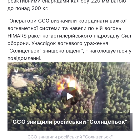
реактивними снарядами калібру 220 мм вагою
до понад 200 кг.
"Оператори ССО визначили координати важкої
вогнеметної системи та навели по ній вогонь
HIMАRS ракетно-артилерійського підрозділу Сил
оборони. Унаслідок вогневого ураження
"Солнцепьок" знищено вщент", - наголошується у
повідомленні.
ССО знищили російський "Солнцепьок"
ССО знищили російський "Солнцепьок"