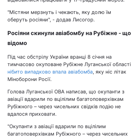
Тема оформлення
"Містяни мерзнуть і чекають, яку долю їм
оберуть росіяни", - додав Лисогор.
Росіяни скинули авіабомбу на Рубіжне - що
відомо
Під час обстрілу України вранці 8 січня на
тимчасово окуповане Рубіжне Луганської області
нібито випадково впала авіабомба
, яку ніс літак
Міноборони Росії.
Голова Луганської ОВА написав, що окупанти з
авіації вдарили по вцілілим багатоповерхівкам
Рубіжного – через чисельних свідків подію не
вдалося приховати.
"Окупанти з авіації вдарили по вцілілим
багатоповерхівкам Рубіжного – через чисельних