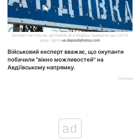
Експерт наголосив, що бойові дії в Авдіївці тривають ще з 2014
року / фото
ua.depositphotos.com
Військовий експерт вважає, що окупанти
побачили "вікно можливостей" на
Авдіївському напрямку.
Реклама
ad