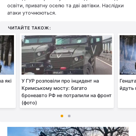
освіти, приватну оселю та дві автівки. Наслідки
атаки уточнюються.
ЧИТАЙТЕ ТАКОЖ:
а які
У ГУР розповіли про інцидент на
Геншта
Кримському мосту: багато
йдуть 
бронеавто РФ не потрапили на фронт
(фото)