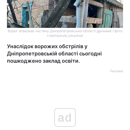
Ворог атакував частину Дніпропетровської області дронами / фото
t.me/mykola_lukashuk
Унаслідок ворожих обстрілів у
Дніпропетровській області сьогодні
пошкоджено заклад освіти.
Реклама
ad