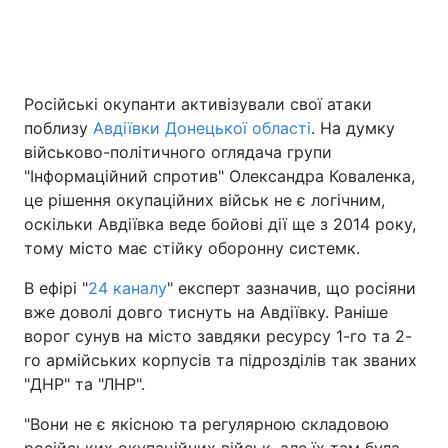
Головна
Війна
Російські окупанти активізували свої атаки
поблизу
Авдіївки Донецької області
. На думку
Україна
Політика
військово-політичного оглядача групи
Економіка
Світ
"Інформаційний спротив" Олександра Коваленка,
це рішення окупаційних військ не є логічним,
Спорт
Наука
оскільки Авдіївка веде бойові дії ще з 2014 року,
тому місто має стійку оборонну системк.
Техно і зв'язок
Лайт
В ефірі "
24 каналу
" експерт зазначив, що росіяни
Зброя
Інциденти
вже доволі довго тиснуть на Авдіївку. Раніше
ворог сунув на місто завдяки ресурсу 1-го та 2-
Здоров'я
Туризм
го армійських корпусів та підрозділів так званих
"ДНР" та "ЛНР".
Цікавинки
Погода
"Вони не є якісною та регулярною складовою
Екологія
Регіони