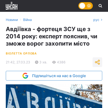
›
Новини
Війна
рус
Авдіївка - фортеця ЗСУ ще з
2014 року: експерт пояснив, чи
зможе ворог захопити місто
ВІОЛЕТТА ОРЛОВА
21:42, 27.03.23
3 хв.
4386
Підпишіться на нас в Google