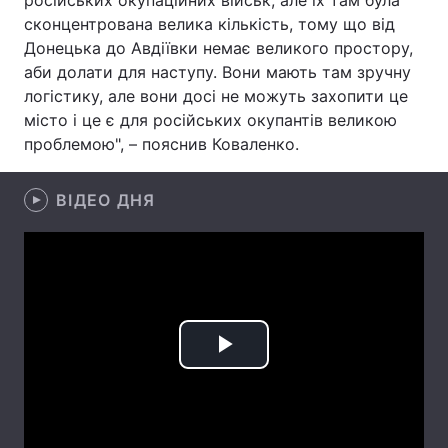
російських окупаційних військ, але їх там була
сконцентрована велика кількість, тому що від
Лонгріди
Донецька до Авдіївки немає великого простору,
аби долати для наступу. Вони мають там зручну
Відео з Youtube
Статті
логістику, але вони досі не можуть захопити це
місто і це є для російських окупантів великою
Інтерв'ю
Думки
проблемою", – пояснив Коваленко.
Архів
Вакансії
ВІДЕО ДНЯ
Контакти
Послуги
Play
Video