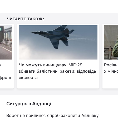
ЧИТАЙТЕ ТАКОЖ:
а
Чи можуть винищувачі МіГ-29
Росіян
збивати балістичні ракети: відповідь
хімічн
 фронт
експерта
Ситуація в Авдіївці
Ворог не припиняє спроб захопити Авдіївку