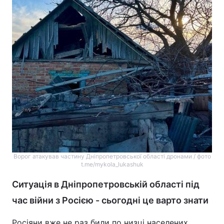
Ворог атакував частину Дніпропетровської області дронами / фото
t.me/mykola_lukashuk
Ситуація в Дніпропетровській області під
час війни з Росією - сьогодні це варто знати
Росіяни вже не раз били по низці населених