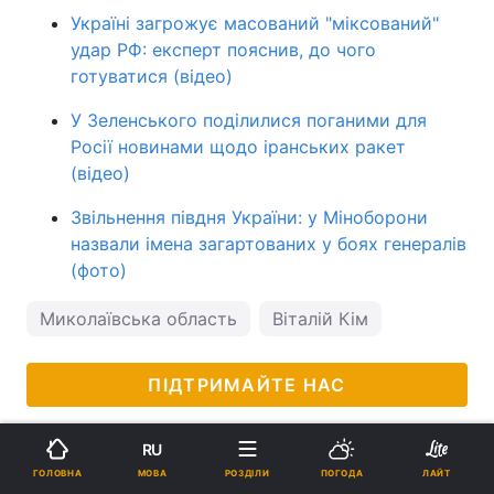
Україні загрожує масований "міксований"
удар РФ: експерт пояснив, до чого
готуватися (відео)
У Зеленського поділилися поганими для
Росії новинами щодо іранських ракет
(відео)
Звільнення півдня України: у Міноборони
назвали імена загартованих у боях генералів
(фото)
Миколаївська область
Віталій Кім
ПІДТРИМАЙТЕ НАС
RU
МОВА
ГОЛОВНА
РОЗДІЛИ
ПОГОДА
ЛАЙТ