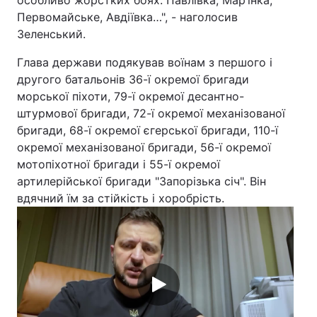
особливо жорстких боях. Павлівка, Мар’їнка,
Первомайське, Авдіївка…", - наголосив
Тема оформлення
Зеленський.
Глава держави подякував воїнам з першого і
другого батальонів 36-ї окремої бригади
морської піхоти, 79-ї окремої десантно-
штурмової бригади, 72-ї окремої механізованої
бригади, 68-ї окремої єгерської бригади, 110-ї
окремої механізованої бригади, 56-ї окремої
мотопіхотної бригади і 55-ї окремої
артилерійської бригади "Запорізька січ". Він
вдячний їм за стійкість і хоробрість.