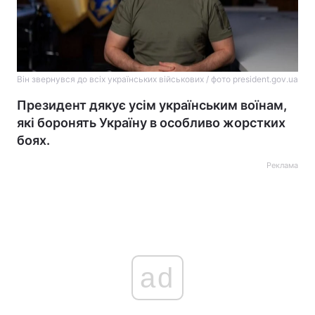
Він звернувся до всіх українських військових / фото president.gov.ua
Президент дякує усім українським воїнам,
які боронять Україну в особливо жорстких
боях.
Реклама
ad