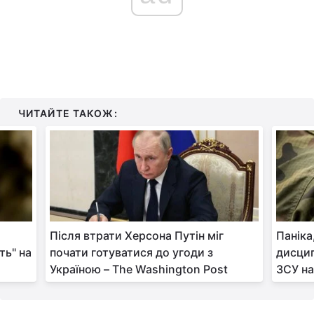
ЧИТАЙТЕ ТАКОЖ:
Після втрати Херсона Путін міг
Паніка
ть" на
почати готуватися до угоди з
дисцип
Україною – The Washington Post
ЗСУ на