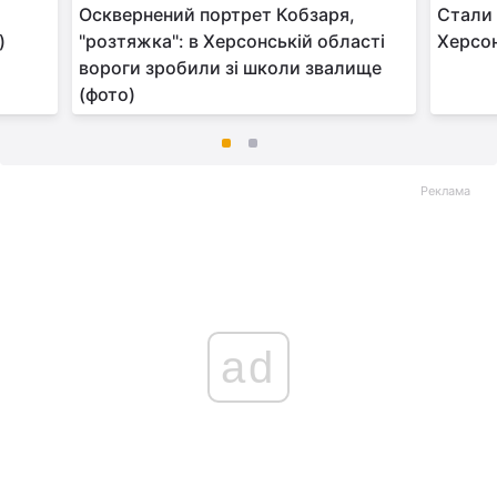
Осквернений портрет Кобзаря,
Стали 
)
"розтяжка": в Херсонській області
Херсон
вороги зробили зі школи звалище
(фото)
Реклама
ad