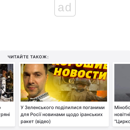
ad
ЧИТАЙТЕ ТАКОЖ:
о
У Зеленського поділилися поганими
Міноб
тряні
для Росії новинами щодо іранських
новітн
ракет (відео)
"Цирко