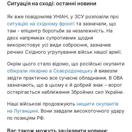
Ситуація на сході: останні новини
Як вже повідомляв УНІАН, у ЗСУ розповіли про
ситуацію на східному фронті
та зазначали, що
там - епіцентр боротьби за незалежність. На
двох напрямках супротивник щодня
використовує усі види озброєння, зазначив
речних Східного угрупування військ нашої армії.
Окрім цього стало відомо, що російські окупанти
обікрали лікарню в Сєвєродонецьку
й вивезли
звідти практично все сучасне обладнання. В ОВА
зазначають, що в цьому є й добрий знак – ворог
остерігається наближення Збройних сил України.
Наші військові продовжують
нищити окупантів
на Луганщині
. Вони завдали високоточного удару
по позиціям РФ.
Вас також можуть зацікавити новини: