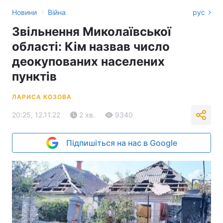
›
Новини
Війна
рус
Звільнення Миколаївської
області: Кім назвав число
деокупованих населених
пунктів
ЛАРИСА КОЗОВА
20:25, 12.11.22
2 хв.
9340
Підпишіться на нас в Google