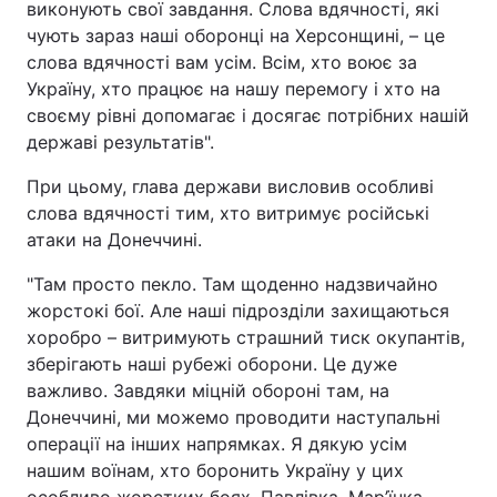
виконують свої завдання. Слова вдячності, які
чують зараз наші оборонці на Херсонщині, – це
Лонгріди
слова вдячності вам усім. Всім, хто воює за
Україну, хто працює на нашу перемогу і хто на
Відео з Youtube
Статті
своєму рівні допомагає і досягає потрібних нашій
державі результатів".
Інтерв'ю
Думки
При цьому, глава держави висловив особливі
Архів
Вакансії
слова вдячності тим, хто витримує російські
атаки на Донеччині.
Контакти
"Там просто пекло. Там щоденно надзвичайно
Послуги
жорстокі бої. Але наші підрозділи захищаються
хоробро – витримують страшний тиск окупантів,
зберігають наші рубежі оборони. Це дуже
важливо. Завдяки міцній обороні там, на
Донеччині, ми можемо проводити наступальні
операції на інших напрямках. Я дякую усім
нашим воїнам, хто боронить Україну у цих