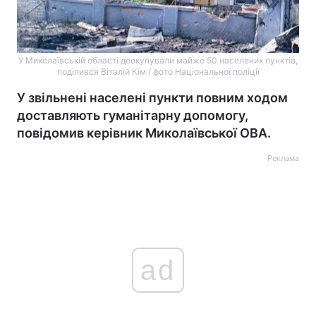
У Миколаївській області деокупували майже 50 населених пунктів,
поділився Віталій Кім / фото Національної поліції
У звільнені населені пункти повним ходом
доставляють гуманітарну допомогу,
повідомив керівник Миколаївської ОВА.
Реклама
ad