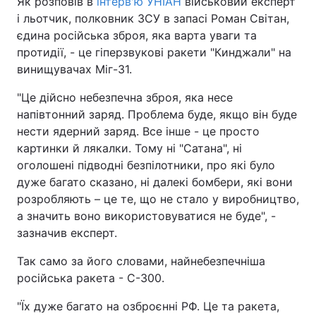
Як розповів в
інтерв'ю УНІАН
військовий експерт
і льотчик, полковник ЗСУ в запасі Роман Світан,
єдина російська зброя, яка варта уваги та
протидії, - це гіперзвукові ракети "Кинджали" на
винищувачах Міг-31.
"Це дійсно небезпечна зброя, яка несе
напівтонний заряд. Проблема буде, якщо він буде
нести ядерний заряд. Все інше - це просто
картинки й лякалки. Тому ні "Сатана", ні
оголошені підводні безпілотники, про які було
дуже багато сказано, ні далекі бомбери, які вони
розробляють – це те, що не стало у виробництво,
а значить воно використовуватися не буде", -
зазначив експерт.
Так само за його словами, найнебезпечніша
російська ракета - С-300.
"Їх дуже багато на озброєнні РФ. Це та ракета,