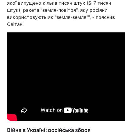
якої випущено кілька тисяч штук (5-7 тисяч
штук), ракета "земля-повітря", яку росіяни
використовують як "земля-земля"", - пояснив
Світан.
Війна в Україні: російська зброя