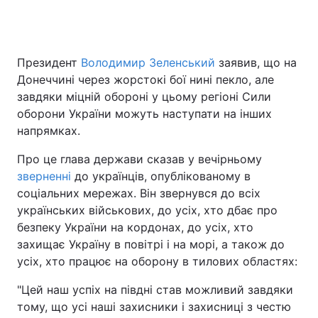
Головна
Війна
Президент
Володимир Зеленський
заявив, що на
Донеччині через жорстокі бої нині пекло, але
Україна
Політика
завдяки міцній обороні у цьому регіоні Сили
оборони України можуть наступати на інших
Економіка
Світ
напрямках.
Спорт
Наука
Про це глава держави сказав у вечірньому
зверненні
до українців, опублікованому в
Техно і зв'язок
Лайт
соціальних мережах. Він звернувся до всіх
українських військових, до усіх, хто дбає про
Зброя
Інциденти
безпеку України на кордонах, до усіх, хто
захищає Україну в повітрі і на морі, а також до
Здоров'я
Туризм
усіх, хто працює на оборону в тилових областях:
Цікавинки
Погода
"Цей наш успіх на півдні став можливий завдяки
тому, що усі наші захисники і захисниці з честю
Екологія
Регіони