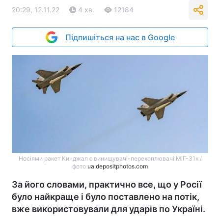
20:29, 12.11.22
4 хв.
12184
Підпишіться на нас в Google
Носіями ракет Кинджал є винищувачі-перехоплювачі МіГ-31к /
фото
ua.depositphotos.com
За його словами, практично все, що у Росії
було найкраще і було поставлено на потік,
вже використовували для ударів по Україні.