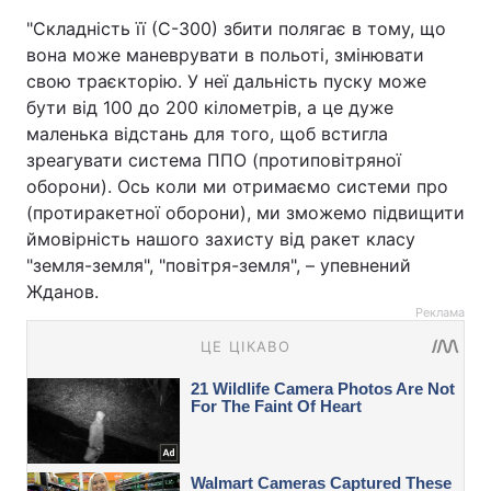
"Складність її (С-300) збити полягає в тому, що
вона може маневрувати в польоті, змінювати
свою траєкторію. У неї дальність пуску може
бути від 100 до 200 кілометрів, а це дуже
маленька відстань для того, щоб встигла
зреагувати система ППО (протиповітряної
оборони). Ось коли ми отримаємо системи про
(протиракетної оборони), ми зможемо підвищити
ймовірність нашого захисту від ракет класу
"земля-земля", "повітря-земля", – упевнений
Жданов.
Реклама