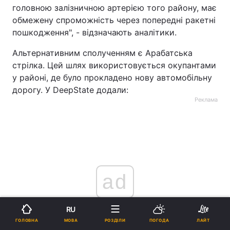
головною залізничною артерією того району, має
обмежену спроможність через попередні ракетні
пошкодження", - відзначають аналітики.
Альтернативним сполученням є Арабатська
стрілка. Цей шлях використовується окупантами
у районі, де було прокладено нову автомобільну
дорогу. У DeepState додали:
Реклама
ad
RU
МОВА
ГОЛОВНА
РОЗДІЛИ
ПОГОДА
ЛАЙТ