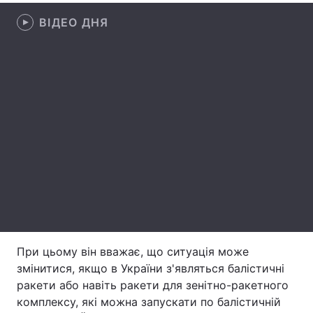
ВІДЕО ДНЯ
Лонгріди
Відео з Youtube
Статті
Інтерв'ю
Думки
Архів
Вакансії
Контакти
Послуги
При цьому він вважає, що ситуація може
змінитися, якщо в України з'являться балістичні
ракети або навіть ракети для зенітно-ракетного
комплексу, які можна запускати по балістичній