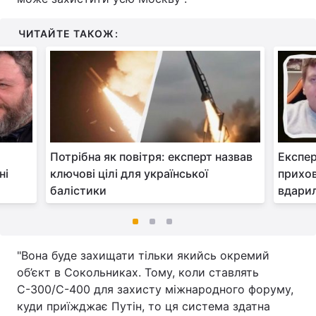
ЧИТАЙТЕ ТАКОЖ:
Потрібна як повітря: експерт назвав
Експер
ні
ключові цілі для української
прихов
балістики
вдари
"Вона буде захищати тільки якийсь окремий
об’єкт в Сокольниках. Тому, коли ставлять
С-300/С-400 для захисту міжнародного форуму,
куди приїжджає Путін, то ця система здатна