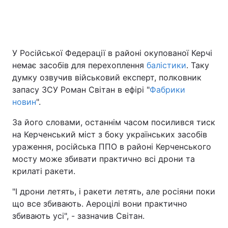
Головна
Війна
У Російської Федерації в районі окупованої Керчі
немає засобів для перехоплення
балістики
. Таку
Україна
Політика
думку озвучив військовий експерт, полковник
Економіка
Світ
запасу ЗСУ Роман Світан в ефірі "
Фабрики
новин
".
Спорт
Наука
За його словами, останнім часом посилився тиск
Техно і зв'язок
Лайт
на Керченський міст з боку українських засобів
ураження, російська ППО в районі Керченського
Зброя
Інциденти
мосту може збивати практично всі дрони та
крилаті ракети.
Здоров'я
Туризм
"І дрони летять, і ракети летять, але росіяни поки
Цікавинки
Погода
що все збивають. Аероцілі вони практично
збивають усі", - зазначив Світан.
Екологія
Регіони