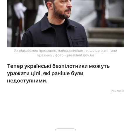
Як підкреслив президент, найважливіше те, що це різні типи
уражень / фото - president.gov.ua
Тепер українські безпілотники можуть
уражати цілі, які раніше були
недоступними.
Реклама