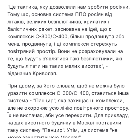
"Це тактика, яку дозволили нам зробити росіяни.
Тому що, основна система ППО росіян від
літаків, великих безпілотників, крилатих і
балістичних ракет, заснована на ідеї, що є
комплекси С-300/С-400, більш продвинута або
менш продвинута, і ці комплекси стережуть
повітряний простір. Вони не розраховували на
те, що будуть з’являтися такі безпілотники, які
будуть літати на таких малих висотах", -
відзначив Криволап.
При цьому, за його словам, щоб не можна було
уразити комплекси С-300/С-400, ставиться інша
система - "Панцир", яка захищає ці комплекси,
але не охороняє усю лінію повітряного простору.
Їх не вистачає, аби усе перекрити. Для прикладу,
на дах висотного будинку в Москві поставили
таку систему "Панцир". Утім, ця система "не
може захистити усю Москву".