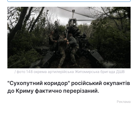
/ фото 148 окрема артилерійська Житомирська бригада ДШВ
"Сухопутний коридор" російський окупантів
до Криму фактично перерізаний.
Реклама