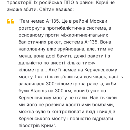
траєкторії. Їх російська ППО в районі Керчі не
зможе збити. Світан вважає:
Тема оформлення
"Там немає А-135. Це в районі Москви
розгорнута протибалістична система, в
основному проти міжконтинентальних
балістичних ракет, система А-135. Вона
наполовину вже зруйнована, але, тим не
менш, вона досі бачить деякі ракети і з
дальністю по висоті кілька тисяч
кілометрів… Але її немає на Керченському
мосту. І як тільки з'явиться хоч якась, навіть
завалялася 300-кілометрова ракета, якби
були Atacms на 300 км, вони б уже по
Керченському мосту не їхали. Навіть якби
ми його не розбили касетними бомбами,
можна було б контролювати вхід і вихід з
Керченського мосту і повністю відрізати
півострів Крим".