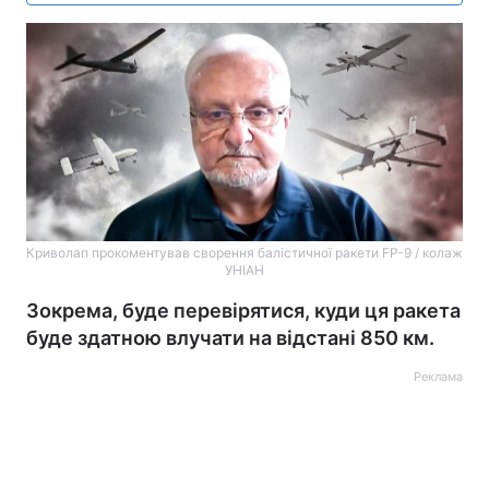
Криволап прокоментував сворення балістичної ракети FP-9 / колаж
УНІАН
Зокрема, буде перевірятися, куди ця ракета
буде здатною влучати на відстані 850 км.
Реклама