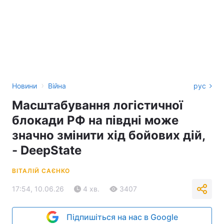
›
Новини
Війна
рус
Масштабування логістичної
блокади РФ на півдні може
значно змінити хід бойових дій,
- DeepState
ВІТАЛІЙ САЄНКО
17:54, 10.06.26
4 хв.
3407
Підпишіться на нас в Google