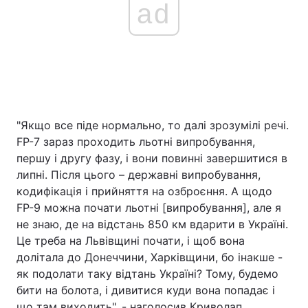
ad
"Якщо все піде нормально, то далі зрозумілі речі.
FP-7 зараз проходить льотні випробування,
першу і другу фазу, і вони повинні завершитися в
липні. Після цього – державні випробування,
кодифікація і прийняття на озброєння. А щодо
FP-9 можна почати льотні [випробування], але я
не знаю, де на відстань 850 км вдарити в Україні.
Це треба на Львівщині почати, і щоб вона
долітала до Донеччини, Харківщини, бо інакше -
як подолати таку відтань Україні? Тому, будемо
бити на болота, і дивитися куди вона попадає і
що там виходить", - наголосив Криволап.