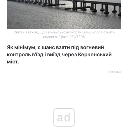
Світан вважає, що Керченському мосту залишилося стояти
недовго. / фото REUTERS
Як мінімум, є шанс взяти під вогневий
контроль в'їзд і виїзд через Керченський
міст.
Реклама
ad