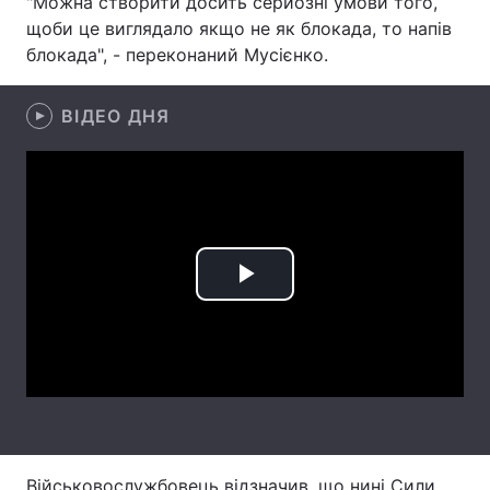
"Можна створити досить серйозні умови того,
щоби це виглядало якщо не як блокада, то напів
Лонгріди
блокада", - переконаний Мусієнко.
Відео з Youtube
Статті
ВІДЕО ДНЯ
Інтерв'ю
Думки
Архів
Вакансії
Контакти
Play
Послуги
Video
Військовослужбовець відзначив, що нині Сили