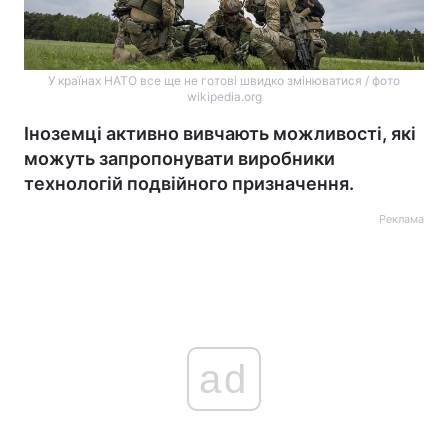
У країнах НАТО все ще не готові швидко змінюватися / фото
wikipedia.org
Іноземці активно вивчають можливості, які
можуть запропонувати виробники
технологій подвійного призначення.
Реклама
ad