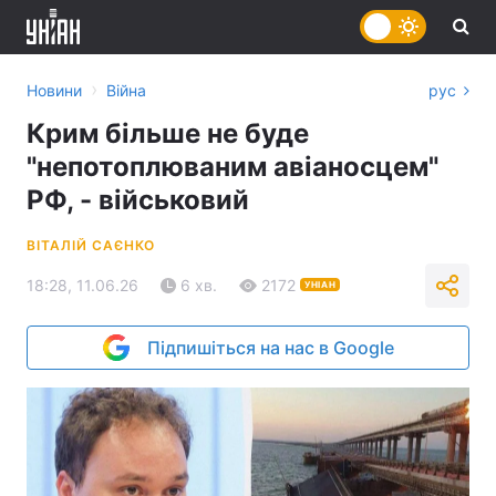
›
Новини
Війна
рус
Крим більше не буде
"непотоплюваним авіаносцем"
РФ, - військовий
ВІТАЛІЙ САЄНКО
18:28, 11.06.26
6 хв.
2172
УНІАН
Підпишіться на нас в Google