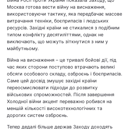
Війна Росії проти України показала Заходу, що
Москва готова вести війну на виснаження,
використовуючи тактику, яка передбачає масове
витрачання техніки, боєприпасів і людських
ресурсів. Західні країни не стикалися з подібним
типом конфлікту десятиліттями, однак не
виключають, що можуть зіткнутися з ним у
майбутньому.
Війна на виснаження – це тривалі бойові дії, під
час яких сторони поступово втрачають великі
обсяги особового складу, озброєнь і боєприпасів.
Саме цей досвід змушує західні країни
переосмислювати підходи до розвитку
військових спроможностей. Після завершення
Холодної війни акцент переважно робився на
меншій кількості високотехнологічних та
дорогих систем озброєнь.
Тепер дедалі більше держав Заходу доходять