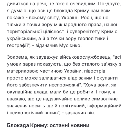
дивиться на речі, це вже є очевидним. По-друге,
я думаю, що ось ця блокада Криму нам всім
покаже - всьому світу, Україні і Росії, що не
тільки з точки зору міжнародного права, нашої
територіальної цілісності і суверенітету Крим є
українським, а й з точки зору геополітики і
географії", - відзначив Мусієнко.
Зокрема, як зауважує військовослужбовець, "всі
умови зараз показують, що без сталого зв'язку з
материковою частиною України, півострів
просто може залишатися відрізаним і окупанти
його забезпечити неспроможні". "Хоча вони, як
окупаційна влада, мали би це робити. І тому, я
вважаю, що це надзвичайно велике символічне
значення носить ще й політичний, інформаційний
і психологічний вплив", - зазначив він.
Блокада Криму: останні новини