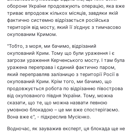
оборони України продовжують операцію, яка вже
Тема оформлення
триває впродовж кількох місяців, завдяки якій
фактично системно відрізається російська
територія від мосту, який її з’єднує з тимчасово
окупованим Кримом.
"Тобто, з моря, ми бачимо, відрізаний
окупований Крим. Тому що були ураження і є
загрози ураження Керченського мосту. І там була
уражена переправа і єдиний фактично паром,
який переправляв залізницю з території Росії в
окупований Крим. Крім того, ми бачимо, що
продовжується робота по відрізанню півострова
від окупованого півдня України. Тому, можна
сказати, що те, що можна назвати певною
умовною блокадою – це ми вже спостерігаємо.
Вона вже є", - підкреслив Мусієнко.
Водночас, як зауважив експерт, ця блокада ще не