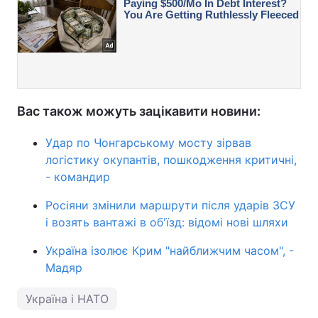
Вас також можуть зацікавити новини:
Удар по Чонгарському мосту зірвав
логістику окупантів, пошкодження критичні,
- командир
Росіяни змінили маршрути після ударів ЗСУ
і возять вантажі в об'їзд: відомі нові шляхи
Україна ізолює Крим "найближчим часом", -
Мадяр
Україна і НАТО