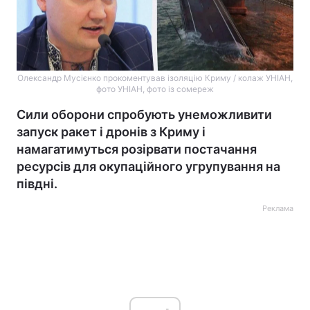
Олександр Мусієнко прокоментував ізоляцію Криму / колаж УНІАН,
фото УНІАН, фото із сомереж
Сили оборони спробують унеможливити
запуск ракет і дронів з Криму і
намагатимуться розірвати постачання
ресурсів для окупаційного угрупування на
півдні.
Реклама