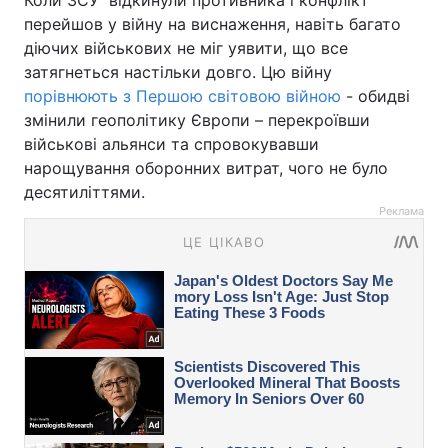
Коли ЗСУ відкинули противника і конфлікт
перейшов у війну на виснаження, навіть багато
діючих військових не міг уявити, що все
затягнеться настільки довго. Цю війну
порівнюють з Першою світовою війною
- обидві
змінили геополітику Європи – перекроївши
військові альянси та спровокувавши
нарощування оборонних витрат, чого не було
десятиліттями.
Реклама