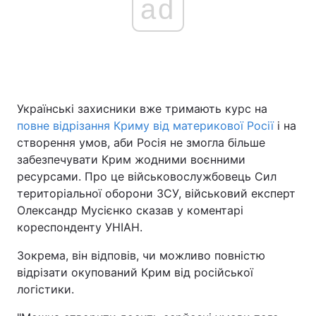
ad
Головна
Війна
Україна
Політика
Українські захисники вже тримають курс на
Економіка
Світ
повне відрізання Криму від материкової Росії
і на
створення умов, аби Росія не змогла більше
Спорт
Наука
забезпечувати Крим жодними воєнними
ресурсами. Про це військовослужбовець Сил
Техно і зв'язок
Лайт
територіальної оборони ЗСУ, військовий експерт
Олександр Мусієнко сказав у коментарі
Зброя
Інциденти
кореспонденту УНІАН.
Здоров'я
Туризм
Зокрема, він відповів, чи можливо повністю
відрізати окупований Крим від російської
Цікавинки
Погода
логістики.
Екологія
Регіони