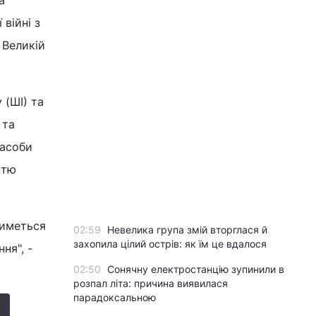
а
 війні з
 Великій
 (ШІ) та
 та
засоби
стю
тиметься
02:59
Невелика група змій вторглася й
захопила цілий острів: як їм це вдалося
ня", -
02:50
Сонячну електростанцію зупинили в
розпал літа: причина виявилася
парадоксальною