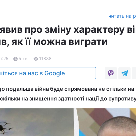
читать на 
явив про зміну характеру в
ив, як її можна виграти
07.25
5 хв.
11888
іться на нас в Google
о подальша війна буде спрямована не стільки на
скільки на знищення здатності нації до супротиву