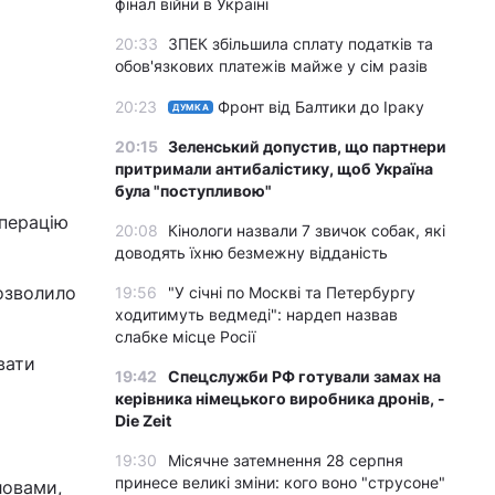
фінал війни в Україні
20:33
ЗПЕК збільшила сплату податків та
обов'язкових платежів майже у сім разів
20:23
Фронт від Балтики до Іраку
ДУМКА
20:15
Зеленський допустив, що партнери
притримали антибалістику, щоб Україна
була "поступливою"
операцію
20:08
Кінологи назвали 7 звичок собак, які
доводять їхню безмежну відданість
озволило
19:56
"У січні по Москві та Петербургу
ходитимуть ведмеді": нардеп назвав
слабке місце Росії
вати
19:42
Спецслужби РФ готували замах на
керівника німецького виробника дронів, -
Die Zeit
19:30
Місячне затемнення 28 серпня
принесе великі зміни: кого воно "струсоне"
ловами,