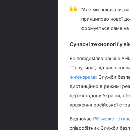
"Але ми показали, на
принципово нової до
формується саме на 
Сучасні технології у ві
Як повідомляв раніше УНІ
"Павутина", під час якої
інженерами
Служби безпек
дистанційно в режимі реа
держкордону України, об
ураження російської страт
Водночас
РФ може готува
співробітник Служби безп