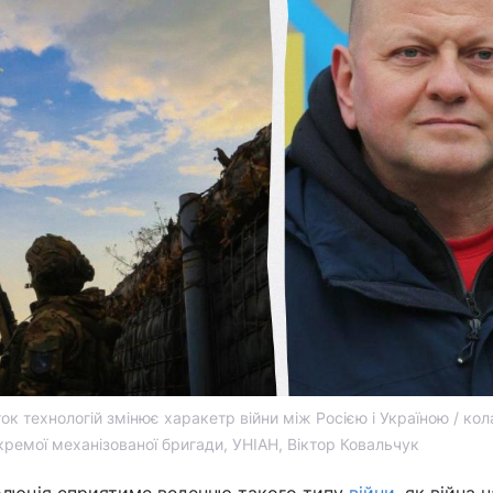
ок технологій змінює харакетр війни між Росією і Україною / ко
кремої механізованої бригади, УНІАН, Віктор Ковальчук