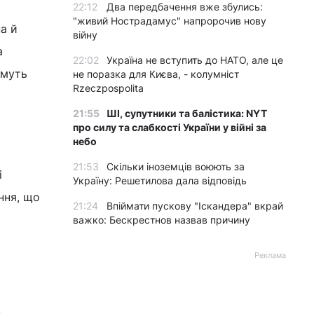
22:12
Два передбачення вже збулись:
"живий Нострадамус" напророчив нову
а й
війну
а
22:02
Україна не вступить до НАТО, але це
имуть
не поразка для Києва, - колумніст
Rzeczpospolita
21:55
ШІ, супутники та балістика: NYT
про силу та слабкості України у війні за
небо
21:53
Скільки іноземців воюють за
і
Україну: Решетилова дала відповідь
ння, що
21:24
Впіймати пускову "Іскандера" вкрай
важко: Бескрестнов назвав причину
Реклама
,