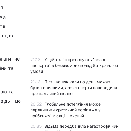
ся
уде
 та
ції до
ягати "не
21:13
У цій країні пропонують "золоті
паспорти" з безвізом до понад 85 країн: які
їни та
умови
.
21:13
П'ять чашок кави на день можуть
бути корисними, але експерти попередили
бою та
про важливий нюанс
відь – це
20:52
Глобальне потепління може
перевищити критичний поріг вже у
найближчі місяці, - вчений
20:35
Відьма передбачила катастрофічний