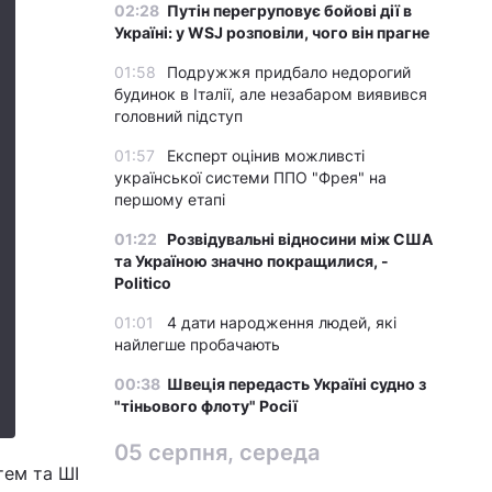
02:28
Путін перегруповує бойові дії в
Україні: у WSJ розповіли, чого він прагне
01:58
Подружжя придбало недорогий
будинок в Італії, але незабаром виявився
головний підступ
01:57
Експерт оцінив можливсті
української системи ППО "Фрея" на
першому етапі
01:22
Розвідувальні відносини між США
та Україною значно покращилися, -
Politico
01:01
4 дати народження людей, які
найлегше пробачають
00:38
Швеція передасть Україні судно з
"тіньового флоту" Росії
05 серпня, середа
тем та ШІ