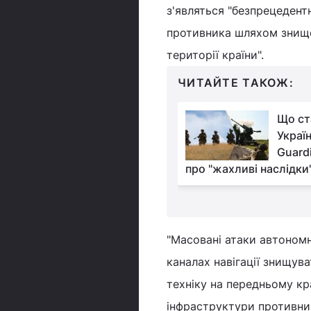
з'являться "безпрецедент
противника шляхом знищен
території країни".
ЧИТАЙТЕ ТАКОЖ:
Як жителі Курщини
Що ст
живуть після відходу
Україн
ЗСУ: у NYT розповіли
Guard
ї росіян
про "жахливі наслідки
"Масовані атаки автономн
каналах навігації знищув
техніку на передньому кра
інфраструктури противник