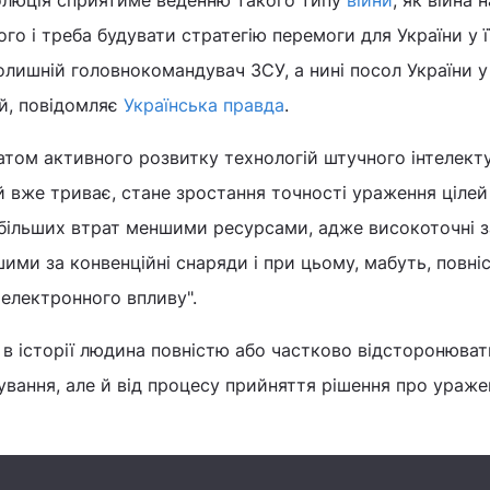
олюція сприятиме веденню такого типу
війни
, як війна н
го і треба будувати стратегію перемоги для України у її
олишній головнокомандувач ЗСУ, а нині посол України у
ий, повідомляє
Українська правда
.
атом активного розвитку технологій штучного інтелекту
 вже триває, стане зростання точності ураження цілей
більших втрат меншими ресурсами, адже високоточні 
ми за конвенційні снаряди і при цьому, мабуть, повні
оелектронного впливу".
 в історії людина повністю або частково відсторонюва
ування, але й від процесу прийняття рішення про уражен