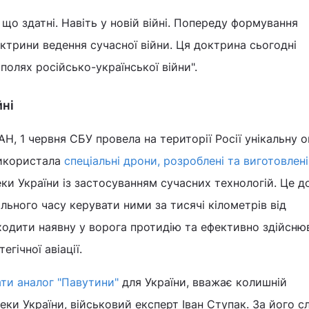
 що здатні. Навіть у новій війні. Попереду формування
ктрини ведення сучасної війни. Ця доктрина сьогодні
полях російсько-української війни".
йні
АН, 1 червня СБУ провела на території Росії унікальну 
 використала
спеціальні дрони, розроблені та виготовлені
и України із застосуванням сучасних технологій. Це д
льного часу керувати ними за тисячі кілометрів від
ходити наявну у ворога протидію та ефективно здійсню
егічної авіації.
ти аналог "Павутини"
для України, вважає колишній
еки України, військовий експерт Іван Ступак. За його с