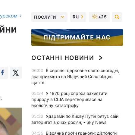
русском
RU
+25
ПОСЛУГИ
ійни
ПІДТРИМАЙТЕ НАС
ОСТАННІ НОВИНИ
06:00
6 серпня: церковне свято сьогодні,
яка прикмета на Яблучний Спас обіцяє
щастя
05:54
У 1970 році спроба захистити
.
природу в США перетворилася на
екологічну катастрофу
05:32
Ударами по Києву Путін рятує свій
авторитет в очах росіян, - Sky News
04:55
Вівсянка проти граноли: дієтологи