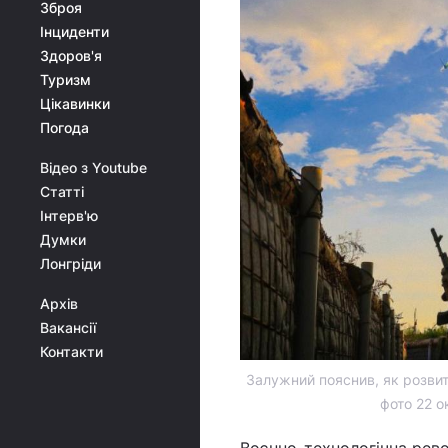
Зброя
Інциденти
Здоров'я
Туризм
Цікавинки
Погода
Відео з Youtube
Статті
Інтерв'ю
Думки
Лонгріди
Архів
Вакансії
Контакти
Залужний пояснив, як розвит
фото 22 о