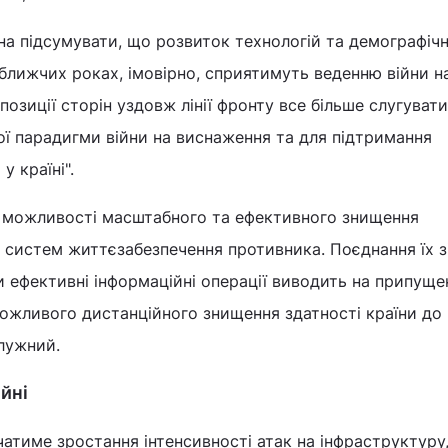
на підсумувати, що розвиток технологій та демографічн
йближчих роках, імовірно, сприятимуть веденню війни н
позиції сторін уздовж лінії фронту все більше слугуват
ої парадигми війни на виснаження та для підтримання
у країні".
 можливості масштабного та ефективного знищення
і систем життєзабезпечення противника. Поєднання їх з
и ефективні інформаційні операції виводить на припуще
можливого дистанційного знищення здатності країни до
алужний.
ійні
чатиме зростання інтенсивності атак на інфраструктуру