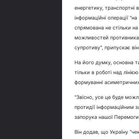
енергетику, транспортні 
інформаційні операції "на
спрямована не стільки на
можливостей противника, 
супротиву", припускає він
На його думку, основна та
тільки в роботі над лініє
формуванні асиметричних
"Звісно, усе це буде мож
протидії інформаційним за
запорука нашої Перемоги"
Він додав, що Україну "че