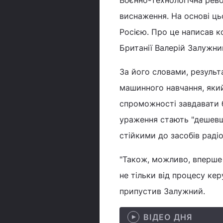
Воєнно-технологічна рев
виснаження. На основі цьо
Росією. Про це написав к
Британії Валерій Залужн
За його словами, результ
машинного навчання, який
спроможності завдавати 
ураження стають "дешевши
стійкими до засобів раді
"Також, можливо, вперше
не тільки від процесу кер
припустив Залужний.
ВІДЕО ДНЯ