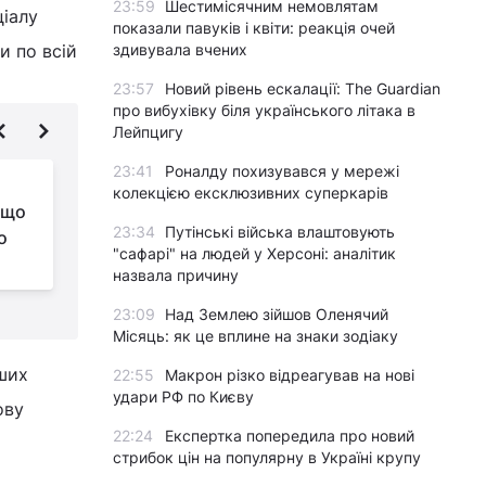
23:59
Шестимісячним немовлятам
ціалу
показали павуків і квіти: реакція очей
и по всій
здивувала вчених
23:57
Новий рівень ескалації: The Guardian
про вибухівку біля українського літака в
Лейпцигу
23:41
Роналду похизувався у мережі
Як жителі Курщини
колекцією ексклюзивних суперкарів
 що
живуть після відходу
23:34
Путінські війська влаштовують
о
ЗСУ: у NYT розповіли
"сафарі" на людей у Херсоні: аналітик
про настрої росіян
п
назвала причину
23:09
Над Землею зійшов Оленячий
Місяць: як це вплине на знаки зодіаку
нших
22:55
Макрон різко відреагував на нові
удари РФ по Києву
ову
22:24
Експертка попередила про новий
стрибок цін на популярну в Україні крупу