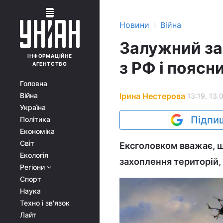
›
Новини
Війна
Залужний за
ІНФОРМАЦІЙНЕ
з РФ і поясн
АГЕНТСТВО
Головна
Ірина Нестерова
Війна
13:19, 13.
Україна
Підпиш
Політика
Економіка
Світ
Ексголовком вважає, щ
Екологія
захоплення територій, 
Регіони
Спорт
Наука
Техно і зв'язок
Лайт