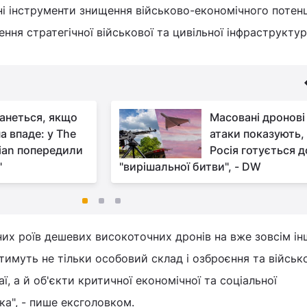
ні інструменти знищення військово-економічного потен
ня стратегічної військової та цивільної інфраструктур
анеться, якщо
Масовані дронові
а впаде: у The
атаки показують,
ian попередили
Росія готується д
"
"вирішальної битви", - DW
их роїв дешевих високоточних дронів на вже зовсім і
атимуть не тільки особовий склад і озброєння та військ
ї, а й об'єкти критичної економічної та соціальної
а", - пише ексголовком.