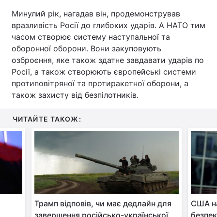
Минулий рік, нагадав він, продемонстрував
вразливість Росії до глибоких ударів. А НАТО тим
часом створює систему наступальної та
оборонної оборони. Вони закуповують
озброєння, яке також здатне завдавати ударів по
Росії, а також створюють європейські системи
протиповітряної та протиракетної оборони, а
також захисту від безпілотників.
ЧИТАЙТЕ ТАКОЖ:
Трамп відповів, чи має дедлайн для
США на
завершення російсько-української
безпек