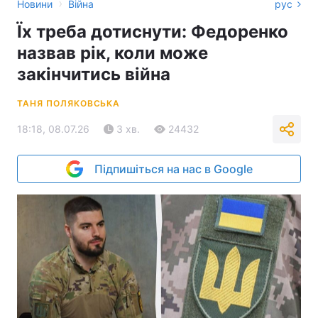
›
Новини
Війна
рус
Їх треба дотиснути: Федоренко
назвав рік, коли може
закінчитись війна
ТАНЯ ПОЛЯКОВСЬКА
18:18, 08.07.26
3 хв.
24432
Підпишіться на нас в Google