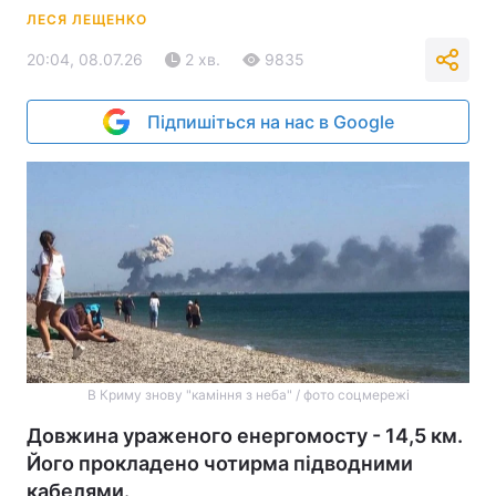
ЛЕСЯ ЛЕЩЕНКО
20:04, 08.07.26
2 хв.
9835
Підпишіться на нас в Google
В Криму знову "каміння з неба" / фото соцмережі
Довжина ураженого енергомосту - 14,5 км.
Його прокладено чотирма підводними
кабелями.