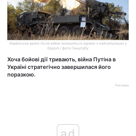
Українська армія після війни залишиться однією з найсильніших у
Європі / фото Генштабу
Хоча бойові дії тривають, війна Путіна в
Україні стратегічно завершилася його
поразкою.
Реклама
ad