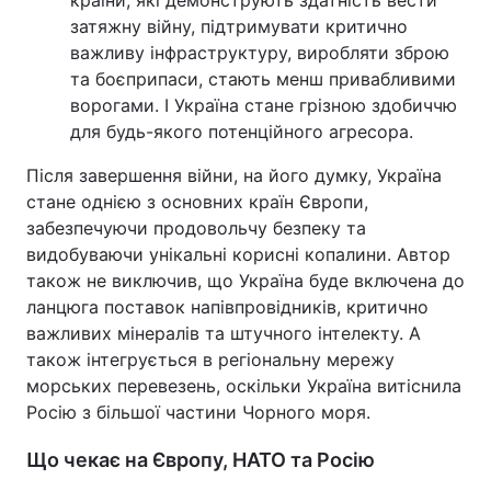
країни, які демонструють здатність вести
затяжну війну, підтримувати критично
важливу інфраструктуру, виробляти зброю
та боєприпаси, стають менш привабливими
ворогами. І Україна стане грізною здобиччю
для будь-якого потенційного агресора.
Після завершення війни, на його думку, Україна
стане однією з основних країн Європи,
забезпечуючи продовольчу безпеку та
видобуваючи унікальні корисні копалини. Автор
також не виключив, що Україна буде включена до
ланцюга поставок напівпровідників, критично
важливих мінералів та штучного інтелекту. А
також інтегрується в регіональну мережу
морських перевезень, оскільки Україна витіснила
Росію з більшої частини Чорного моря.
Що чекає на Європу, НАТО та Росію