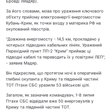
Бровді (Мадяр).
За його словами, мова про ураження ключового
обʼєкту прийому електроенергії енергомостом
Кубань-Крим, як точки входу з материка РФ на
окупований півострів.
"Довжина енергомосту - 14,5 км, прокладено у
чотирьох підводних кабельних лініях. Уражений
Перехідний пункт ПП-2 "Крим" приймає ці
підводні кабелі та переводить їх у повітряні ЛЕП",
- заявив Мадяр.
Він підкреслив, що протягом ночі в оперативній
глибині окупанта у Криму та південній частині
ТОТ Птахи СБС уразили 53 військові цілі.
Загалом, як зазначив командувач, 1-8 липня
Птахи СБС відвідали вже 50 енерговузлів у
Криму та південній частині ТОТ.