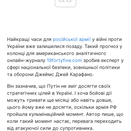
Головна
Війна
Україна
Політика
Найкращі часи для
російської армії
у війні проти
України вже залишилися позаду. Такий прогноз у
Економіка
Світ
колонці для американського аналітичного
онлайн-журналу
19fortyfive.com
зробив експерт у
Спорт
Наука
сфері національної безпеки, зовнішньої політики
та оборони Джеймс Джей Карафано.
Техно і зв'язок
Лайт
Він зазначив, що Путін не зміг досягти своїх
Зброя
Інциденти
стратегічних цілей в Україні. І хоча бойові дії
можуть тривати ще місяці або навіть довше,
Здоров'я
Туризм
цього йому вже не досягти, оскільки армія РФ
пройшла кульмінаційний момент. Автор пише, що
Цікавинки
Погода
коли такий момент настає, перевага переходить
від атакуючої сили до супротивника.
Екологія
Регіони