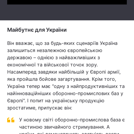
Тема оформлення
Майбутнє для України
Він вважає, що за будь-яких сценаріїв Україна
залишиться незалежною європейською
державою – однією з найважливіших з
економічної та військової точок зору.
Насамперед завдяки найбільшій у Європі армії,
яка пройшла бойове загартування. Крім того,
Україна тепер має "одну з найпродуктивніших та
найінноваційніших оборонно-промислових баз у
Європі". І попит на українську продукцію
зростатиме, припускає він:
У новому світі оборонно-промислова база є
частиною звичайного стримування. А