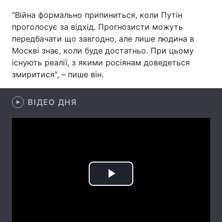
"Війна формально припиниться, коли Путін
Лонгріди
проголосує за відхід. Прогнозисти можуть
передбачати що завгодно, але лише людина в
Відео з Youtube
Статті
Москві знає, коли буде достатньо. При цьому
існують реалії, з якими росіянам доведеться
Інтерв'ю
Думки
змиритися", – пише він.
Архів
Вакансії
ВІДЕО ДНЯ
Контакти
Послуги
Play
Video