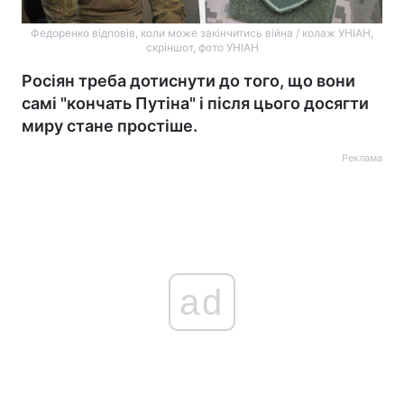
Федоренко відповів, коли може закінчитись війна / колаж УНІАН,
скріншот, фото УНІАН
Росіян треба дотиснути до того, що вони
самі "кончать Путіна" і після цього досягти
миру стане простіше.
Реклама
ad