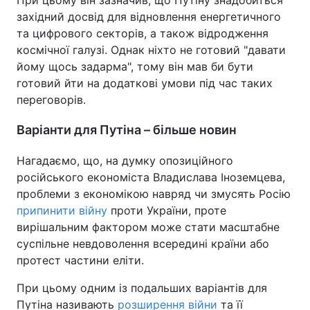
При цьому він зазначив, що Путіну знадобиться
західний досвід для відновлення енергетичного
та цифрового секторів, а також відродження
космічної галузі. Однак ніхто не готовий "давати
йому щось задарма", тому він мав би бути
готовий йти на додаткові умови під час таких
переговорів.
Варіанти для Путіна – більше новин
Нагадаємо, що, на думку опозиційного
російського економіста Владислава Іноземцева,
проблеми з економікою навряд чи змусять Росію
припинити війну
проти України, проте
вирішальним фактором може стати масштабне
суспільне невдоволення всередині країни або
протест частини еліти.
При цьому одним із подальших варіантів для
Путіна називають
розширення війни
та її