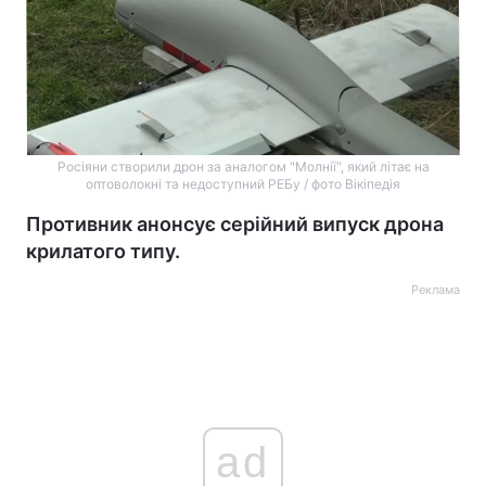
Росіяни створили дрон за аналогом "Молнії", який літає на
оптоволокні та недоступний РЕБу / фото Вікіпедія
Противник анонсує серійний випуск дрона
крилатого типу.
Реклама
ad