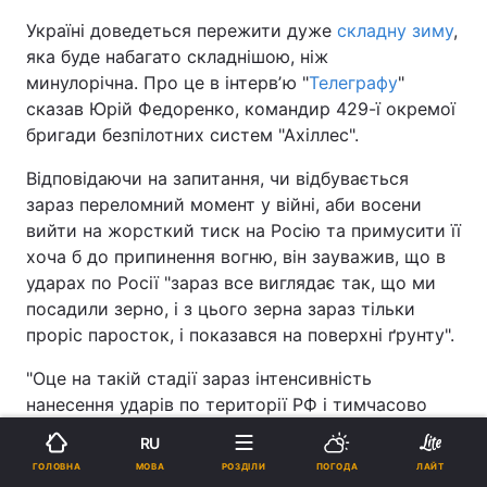
Україні доведеться пережити дуже
складну зиму
,
яка буде набагато складнішою, ніж
минулорічна. Про це в інтервʼю "
Телеграфу
"
сказав Юрій Федоренко, командир 429-ї окремої
бригади безпілотних систем "Ахіллес".
Відповідаючи на запитання, чи відбувається
зараз переломний момент у війні, аби восени
вийти на жорсткий тиск на Росію та примусити її
хоча б до припинення вогню, він зауважив, що в
ударах по Росії "зараз все виглядає так, що ми
посадили зерно, і з цього зерна зараз тільки
проріс паросток, і показався на поверхні ґрунту".
"Оце на такій стадії зараз інтенсивність
нанесення ударів по території РФ і тимчасово
окупованих територіях. Для того, щоб виросла
RU
стеблина, така як має бути - міцна, заколосилася
МОВА
ГОЛОВНА
РОЗДІЛИ
ПОГОДА
ЛАЙТ
і дозріла, треба час. Це час технологічного