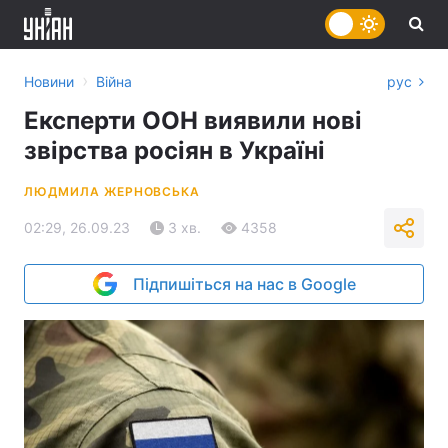
›
Новини
Війна
рус
Експерти ООН виявили нові
звірства росіян в Україні
ЛЮДМИЛА ЖЕРНОВСЬКА
02:29, 26.09.23
3 хв.
4358
Підпишіться на нас в Google