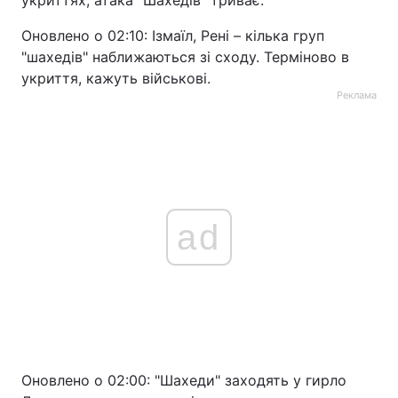
укриттях, атака "Шахедів" триває.
Оновлено о 02:10: Ізмаїл, Рені – кілька груп
"шахедів" наближаються зі сходу. Терміново в
укриття, кажуть військові.
Реклама
ad
Оновлено о 02:00: "Шахеди" заходять у гирло