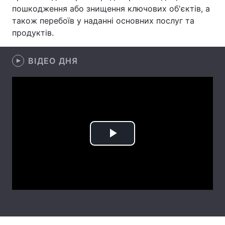
пошкодження або знищення ключових об'єктів, а
Лонгріди
також перебоїв у наданні основних послуг та
продуктів.
Відео з Youtube
Статті
ВІДЕО ДНЯ
Інтерв'ю
Думки
Архів
Вакансії
Контакти
Послуги
Play
Video