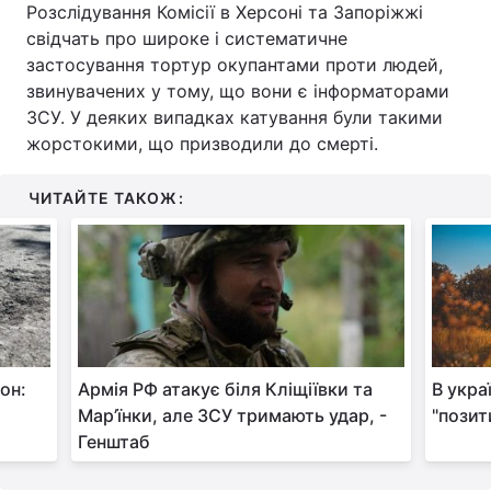
Розслідування Комісії в Херсоні та Запоріжжі
Тема оформлення
свідчать про широке і систематичне
застосування тортур окупантами проти людей,
звинувачених у тому, що вони є інформаторами
ЗСУ. У деяких випадках катування були такими
жорстокими, що призводили до смерті.
ЧИТАЙТЕ ТАКОЖ:
он:
Армія РФ атакує біля Кліщіївки та
В укра
Мар’їнки, але ЗСУ тримають удар, -
"позит
Генштаб