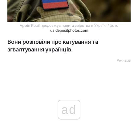
Армія Росії продовжує чинити звірства в Україні / фото
ua.depositphotos.com
Вони розповіли про катування та
згвалтування українців.
Реклама
ad