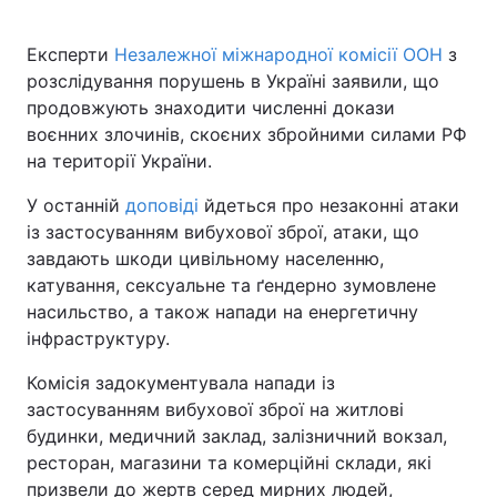
Експерти
Незалежної міжнародної комісії ООН
з
розслідування порушень в Україні заявили, що
Головна
Війна
продовжують знаходити численні докази
воєнних злочинів, скоєних збройними силами РФ
Україна
Політика
на території України.
Економіка
Світ
У останній
доповіді
йдеться про незаконні атаки
із застосуванням вибухової зброї, атаки, що
Спорт
Наука
завдають шкоди цивільному населенню,
катування, сексуальне та ґендерно зумовлене
Техно і зв'язок
Лайт
насильство, а також напади на енергетичну
інфраструктуру.
Зброя
Інциденти
Комісія задокументувала напади із
Здоров'я
Туризм
застосуванням вибухової зброї на житлові
будинки, медичний заклад, залізничний вокзал,
Цікавинки
Погода
ресторан, магазини та комерційні склади, які
Екологія
Регіони
призвели до жертв серед мирних людей,