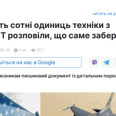
читать на 
ь сотні одиниць техніки з
YT розповіли, що саме забе
.06.26
4 хв.
1611
іться на нас в Google
оюзникам письмовий документ із детальним пере