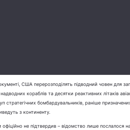
документі, США перерозподілять підводний човен для за
а надводних кораблів та десятки реактивних літаків аві
руп стратегічних бомбардувальників, раніше призначени
ведуть з континенту.
 офіційно не підтвердив – відомство лише послалося н