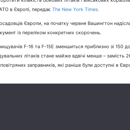
ротити кількість бойових літаків і військових кораблів
АТО в Європі, передає
The New York Times.
осадовців Європи, на початку червня Вашингтон надісл
умент із переліком конкретних скорочень.
инищувачів F-16 та F-15E зменшиться приблизно зі 150 д
увальних літаків стане майже вдвічі менше – замість 2
 повітряних заправників, які раніше були доступні в Євро