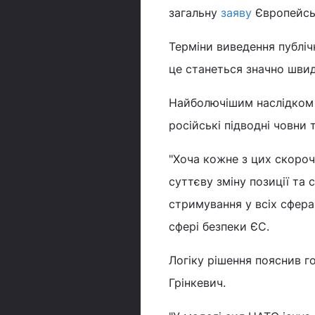
загальну
заяву
Європейсь
Терміни виведення публіч
це станеться значно швид
Найболючішим наслідком 
російські підводні човни
"Хоча кожне з цих скороч
суттєву зміну позиції та
стримування у всіх сфера
сфері безпеки ЄС.
Логіку рішення пояснив 
Грінкевич.