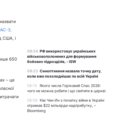
 назвати
PAC-3
.
д США, і
08:24
РФ використовує українських
військовополонених для формування
лише 650
бойових підрозділів, - ISW
08:23
Синоптикиня назвала точну дату,
коли вже похолоднішає по всій Україні
ах – це
08:15
Якого числа Горіховий Спас 2026:
власної
чого не можна робити і що святити в церкві
витрачати
08:08
Кім Чен Ин з початку війни в Україні
отримав $22 мільярди надприбутку, –
Bloomberg