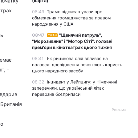
 початку
(карта)
атрах
08:49
Трамп підписав укази про
обмеження громадянства за правом
народження у США
ть
08:47
"Щенячий патруль",
УНІАН
"Морозивник" і "Мотор Сіті": головні
прем'єри в кінотеатрах цього тижня
08:41
Як рицинова олія впливає на
немає
волосся: дослідження пояснюють користь
", –
цього народного засобу
08:32
Інцидент у Лейпцигу: у Німеччині
заперечили, що український літак
 вдарив
перевозив боєприпаси
 Британія
Реклама
го