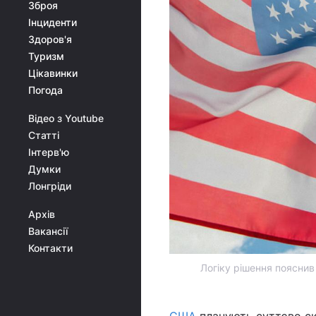
Зброя
Інциденти
Здоров'я
Туризм
Цікавинки
Погода
Відео з Youtube
Статті
Інтерв'ю
Думки
Лонгріди
Архів
Вакансії
Контакти
Логіку рішення пояснив