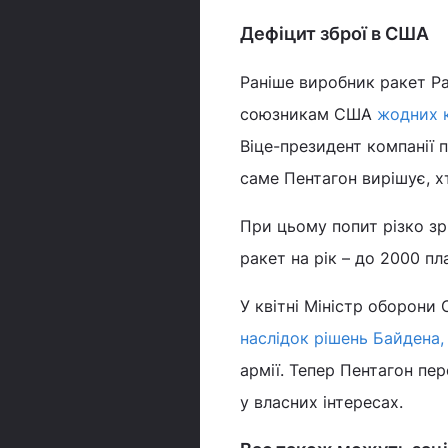
Дефіцит зброї в США
Раніше виробник ракет Pa
союзникам США
жодних к
Віце-президент компанії 
саме Пентагон вирішує, х
При цьому попит різко зрі
ракет на рік – до 2000 пл
У квітні Міністр оборони
наслідок рішень Байдена,
армії. Тепер Пентагон пе
у власних інтересах.