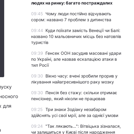
людях на ринку: багато постраждалих
09:45
Чому люди постійно відчувають
сором: названо 7 проблем з дитинства
09:44
Куди поїхати замість Венеції чи Балі:
названо 10 мальовничих місць без натовпів
туристів
09:39
Генсек ООН засудив масовані удари
по Україні, але назвав ескалацією атаки в
тил Росії
09:30
Вікно часу: вчені зробили прорив у
лікування найагресивнішого раку мозку
пуску
09:30
Пенсія без стажу: скільки отримає
аносного
пенсіонер, який ніколи не працював
х для
09:25
Три знаки Зодіаку незабаром
здійснять усі свої мрії, але за однієї умови
09:24
"Так лякають…": Вітвіцька зізналася,
а
чи залишиться у Києві після народження