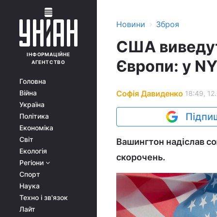
›
Новини
Зброя
США виведут
ІНФОРМАЦІЙНЕ
Європи: у N
АГЕНТСТВО
Головна
Софія Давиденко
Війна
18:49, 12
Україна
Підпиш
Політика
Економіка
Світ
Вашингтон надіслав с
Екологія
скорочень.
Регіони
Спорт
Наука
Техно і зв'язок
Лайт