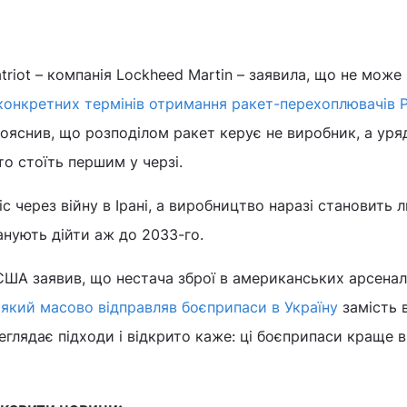
triot – компанія Lockheed Martin – заявила, що не може
онкретних термінів отримання ракет-перехоплювачів 
пояснив, що розподілом ракет керує не виробник, а уря
то стоїть першим у черзі.
с через війну в Ірані, а виробництво наразі становить 
анують дійти аж до 2033-го.
 США заявив, що нестача зброї в американських арсенал
 який масово відправляв боєприпаси в Україну
замість 
реглядає підходи і відкрито каже: ці боєприпаси краще 