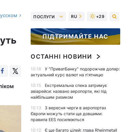
русском
RU
+29
ПОСЛУГИ
ПІДТРИМАЙТЕ НАС
руть
ОСТАННІ НОВИНИ
10:18
У "ПриватБанку" подорожчав долар:
актуальний курс валют на п’ятницю
10:15
Екстремальна спека затримує
ліком
авіарейси: названо аеропорти, які під
найбільшим ризиком
10:13
З вересня черги в аеропортах
Європи можуть стати ще довшими:
правила EES посилюються
10:12
Є ще багато цілей: глава Rheinmetall