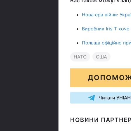
Вас також можуть заці
Нова ера війни: Укра
Виробник Iris-T хоче
Польща офіційно при
НАТО
США
ДОПОМОЖ
Читати УНІАН
НОВИНИ ПАРТНЕР