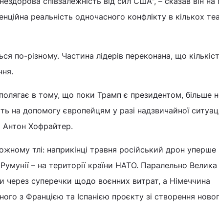
нездорова співзалежність від сил США", – сказав він на
енційна реальність одночасного конфлікту в кількох те
ься по-різному. Частина лідерів переконана, що кількіс
ння.
полягає в тому, що поки Трамп є президентом, більше 
ть на допомогу європейцям у разі надзвичайної ситуації
т Антон Хофрайтер.
ожному тлі: наприкінці травня російський дрон уперше
Румунії – на території країни НАТО. Паралельно Велика
и через суперечки щодо воєнних витрат, а Німеччина
ьного з Францією та Іспанією проєкту зі створення ново