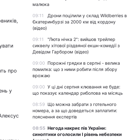
малюка
09:11
Дрони поцілили у склад Wildberries в
вників,
Єкатеринбурзі за 2000 км від кордону
(відео)
09:11
"Люта нічка 2": вийшов трейлер
увати
сиквелу хітової різдвяної екшн-комедії з
Девідом Гарбором (відео)
09:00
Порожні грядки в серпні - велика
помилка: що з ними робити після збору
ать про
врожаю
09:00
У ці дні серпня клювання не буде:
ень у
що показує календар риболова на місяць
08:59
Що можна забрати з готельного
номера, а за що доведеться заплатити:
Алексус
пояснення експертів
08:55
Негода накриє пів України:
синоптики оголосили І рівень небезпеки