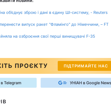
кавити новини:
їна об’єднує зброю і дані в єдину ШІ-систему, - Reuters
 перенести випуск ракет "Фламінго" до Німеччини, – FT
йняла на озброєння свої перші винищувачі F-35
ІТЬ ПРОЄКТУ
ПІДТРИМАЙТЕ НАС
 в Telegram
УНІАН в Google New
ІВ