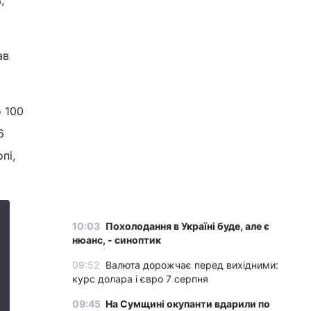
,
ав
о 100
6
пі,
10:03
Похолодання в Україні буде, але є
нюанс, - синоптик
09:52
Валюта дорожчає перед вихідними:
курс долара і євро 7 серпня
09:45
На Сумщині окупанти вдарили по