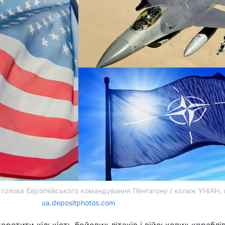
 голова Європейського командування Пентагону / колаж УНІАН, 
ua.depositphotos.com