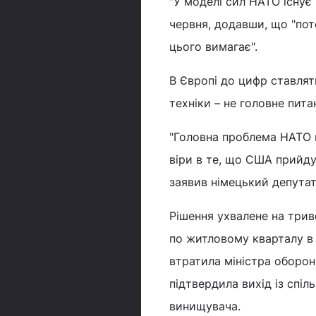
"У моделі сил НАТО існує 
червня, додавши, що "пот
цього вимагає".
В Європі до цифр ставлят
техніки – не головне пита
"Головна проблема НАТО 
віри в те, що США прийду
заявив німецький депута
Рішення ухвалене на трив
по житловому кварталу в 
втратила міністра оборон
підтвердила вихід із спіл
винищувача.