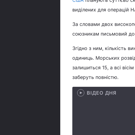
США
планують суттєво ско
виділених для операцій Н
За словами двох високоп
союзникам письмовий док
Згідно з ним, кількість в
одиниць. Морських розвід
залишиться 15, а всі вісім
заберуть повністю.
ВІДЕО ДНЯ