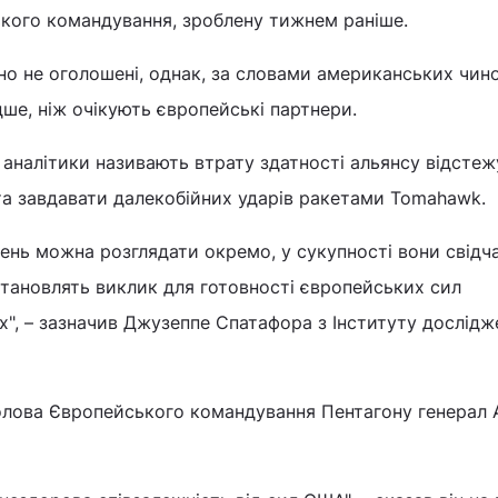
кого командування, зроблену тижнем раніше.
но не оголошені, однак, за словами американських чино
ше, ніж очікують європейські партнери.
аналітики називають втрату здатності альянсу відстеж
 та завдавати далекобійних ударів ракетами Tomahawk.
ень можна розглядати окремо, у сукупності вони свідч
 становлять виклик для готовності європейських сил
х", – зазначив Джузеппе Спатафора з Інституту дослідж
голова Європейського командування Пентагону генерал 