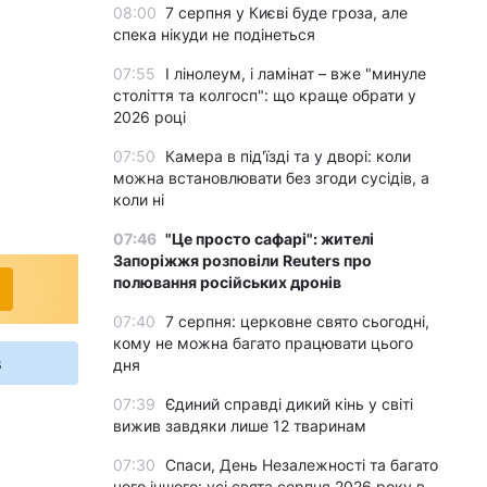
08:00
7 серпня у Києві буде гроза, але
спека нікуди не подінеться
07:55
І лінолеум, і ламінат – вже "минуле
століття та колгосп": що краще обрати у
2026 році
07:50
Камера в під'їзді та у дворі: коли
можна встановлювати без згоди сусідів, а
коли ні
07:46
"Це просто сафарі": жителі
Запоріжжя розповіли Reuters про
полювання російських дронів
07:40
7 серпня: церковне свято сьогодні,
кому не можна багато працювати цього
s
дня
07:39
Єдиний справді дикий кінь у світі
вижив завдяки лише 12 тваринам
07:30
Спаси, День Незалежності та багато
чого іншого: усі свята серпня 2026 року в