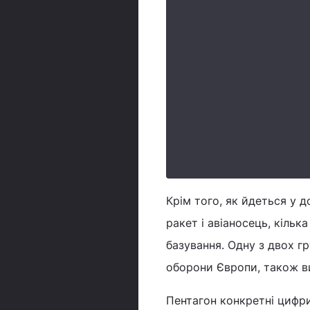
Крім того, як йдеться у 
ракет і авіаносець, кільк
базування. Одну з двох г
оборони Європи, також ви
Пентагон конкретні цифри