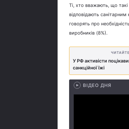
Ті, хто вважають, що так
відповідають санітарним н
говорять про необхідніст
виробників (8%).
ЧИТАЙТ
У РФ активісти поцікав
санкційної їжі
ВІДЕО ДНЯ