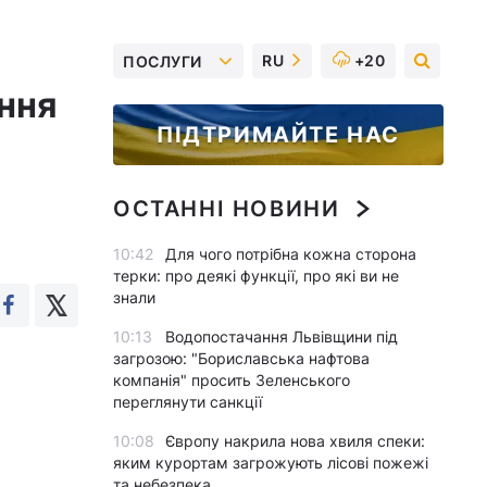
RU
+20
ПОСЛУГИ
ння
ПІДТРИМАЙТЕ НАС
ОСТАННІ НОВИНИ
10:42
Для чого потрібна кожна сторона
терки: про деякі функції, про які ви не
знали
10:13
Водопостачання Львівщини під
загрозою: "Бориславська нафтова
компанія" просить Зеленського
переглянути санкції
10:08
Європу накрила нова хвиля спеки:
яким курортам загрожують лісові пожежі
та небезпека