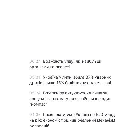
06:27
Вражають уяву: які найбільші
організми на планеті
05:31
Україна у липні збила 87% ударних
дронів і лише 15% балістичних ракет, - звіт
05:24
Бджоли орієнтуються не лише за
сонцем і запахом: у них знайшли ще один
"компас"
04:37
Росія платитиме Україні по $20 млрд
на рік: економіст оцінив реальний механізм
репарацій