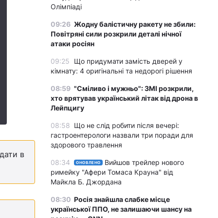
Олімпіаді
09:26
Жодну балістичну ракету не збили:
Повітряні сили розкрили деталі нічної
атаки росіян
09:25
Що придумати замість дверей у
кімнату: 4 оригінальні та недорогі рішення
08:59
"Сміливо і мужньо": ЗМІ розкрили,
хто врятував український літак від дрона в
Лейпцигу
08:58
Що не слід робити після вечері:
гастроентерологи назвали три поради для
здорового травлення
дати в
08:34
Вийшов трейлер нового
ОНОВЛЕНО
римейку "Афери Томаса Крауна" від
Майкла Б. Джордана
08:30
Росія знайшла слабке місце
української ППО, не залишаючи шансу на