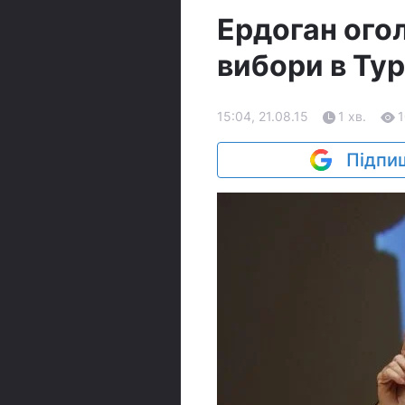
Ердоган ого
вибори в Ту
15:04, 21.08.15
1 хв.
1
Підпиш