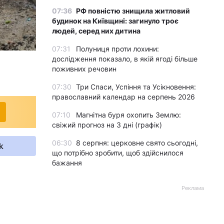
07:36
РФ повністю знищила житловий
будинок на Київщині: загинуло троє
людей, серед них дитина
07:31
Полуниця проти лохини:
дослідження показало, в якій ягоді більше
поживних речовин
07:30
Три Спаси, Успіння та Усікновення:
православний календар на серпень 2026
07:10
Магнітна буря охопить Землю:
свіжий прогноз на 3 дні (графік)
06:30
8 серпня: церковне свято сьогодні,
k
що потрібно зробити, щоб здійснилося
бажання
Реклама