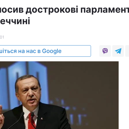
лосив дострокові парламен
реччині
01
іться на нас в Google