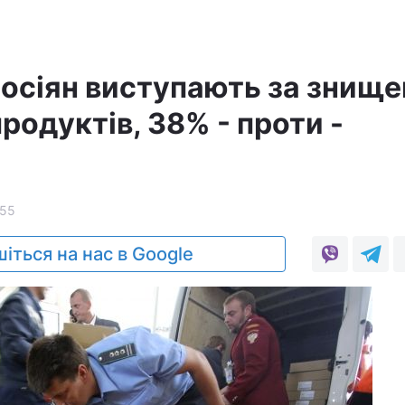
осіян виступають за знище
родуктів, 38% - проти -
55
іться на нас в Google