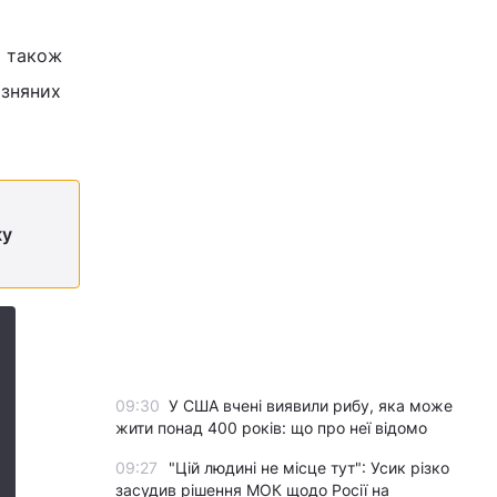
а також
изняних
ку
09:30
У США вчені виявили рибу, яка може
жити понад 400 років: що про неї відомо
09:27
"Цій людині не місце тут": Усик різко
засудив рішення МОК щодо Росії на