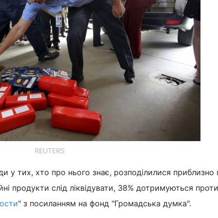
REUTERS
ди у тих, хто про нього знає, розподілилися приблизно 
йні продукти слід ліквідувати, 38% дотримуються прот
ости
" з посиланням на фонд "Громадська думка".