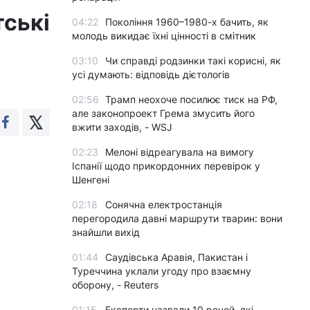
тські
04:22
Покоління 1960–1980-х бачить, як
молодь викидає їхні цінності в смітник
03:10
Чи справді родзинки такі корисні, як
усі думають: відповідь дієтологів
02:56
Трамп неохоче посилює тиск на РФ,
але законопроект Грема змусить його
вжити заходів, - WSJ
02:23
Мелоні відреагувала на вимогу
Іспанії щодо прикордонних перевірок у
Шенгені
02:18
Сонячна електростанція
перегородила давні маршрути тварин: вони
знайшли вихід
01:44
Саудівська Аравія, Пакистан і
Туреччина уклали угоду про взаємну
оборону, - Reuters
01:15
Експерти назвали 10 речей, які