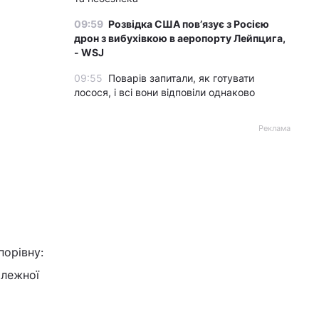
09:59
Розвідка США пов’язує з Росією
дрон з вибухівкою в аеропорту Лейпцига,
- WSJ
09:55
Поварів запитали, як готувати
лосося, і всі вони відповіли однаково
Реклама
порівну:
илежної