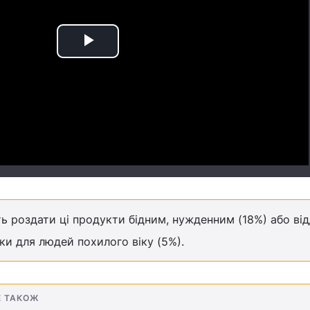
Play
Video
ь роздати ці продукти бідним, нужденним (18%) або від
ки для людей похилого віку (5%).
Е ТАКОЖ