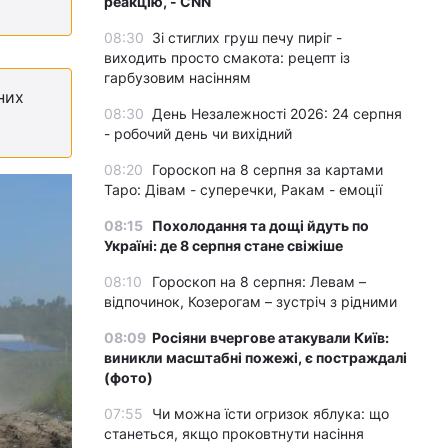
реакцію, - CNN
08:30
Зі стиглих груш печу пиріг -
виходить просто смакота: рецепт із
гарбузовим насінням
них
08:30
День Незалежності 2026: 24 серпня
- робочий день чи вихідний
08:20
Гороскоп на 8 серпня за картами
Таро: Дівам - суперечки, Ракам - емоції
08:15
Похолодання та дощі йдуть по
Україні: де 8 серпня стане свіжіше
08:10
Гороскоп на 8 серпня: Левам –
відпочинок, Козерогам – зустріч з рідними
08:09
Росіяни вчергове атакували Київ:
виникли масштабні пожежі, є постраждалі
(фото)
07:55
Чи можна їсти огризок яблука: що
станеться, якщо проковтнути насіння