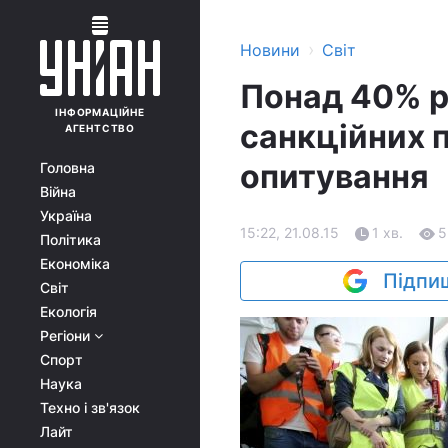
›
Новини
Світ
Понад 40% р
ІНФОРМАЦІЙНЕ
санкційних п
АГЕНТСТВО
опитування
Головна
Війна
Україна
15:22, 21.08.15
1 хв.
5
Політика
Економіка
Підпиш
Світ
Екологія
Регіони
Спорт
Наука
Техно і зв'язок
Лайт