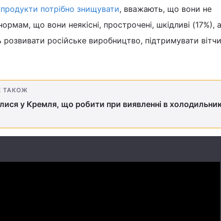
і
продукти потрібно знищувати
, вважають, що вони не
ормам, що вони неякісні, прострочені, шкідливі (17%), 
ь розвивати російське виробництво, підтримувати вітч
Е ТАКОЖ
илися у Кремля, що робити при виявленні в холодильни