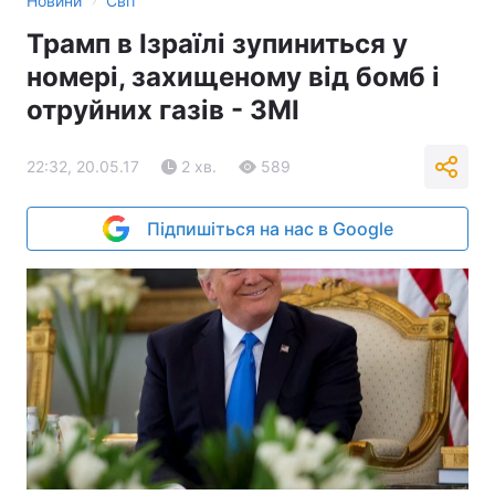
Новини
Світ
Трамп в Ізраїлі зупиниться у
номері, захищеному від бомб і
отруйних газів - ЗМІ
22:32, 20.05.17
2 хв.
589
Підпишіться на нас в Google