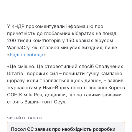
У КНДР прокоментували інформацію про
причетність до глобальних кібератак на понад
200 тисяч комп’ютерів у 150 країнах вірусом
WannaCry, які сталися минулих вихідних, пише
«
Радіо свобода
».
«Це смішно. Це стереотипний спосіб Сполучених
Штатів і ворожих сил – починати гучну кампанію
щоразу, коли трапляється щось дивне», – заявив
журналістам у Нью-Йорку посол Північної Кореї в
ООН Кім Ін Рен, додавши, що за такими заявами
стоять Вашингтон і Сеул.
ЧИТАЙТЕ ТАКОЖ
Посол ЄС заявив про необхідність розробки