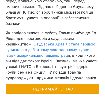
перед ізраїльською стороною, так і перед
американською. Під час поїздок по Єрусалиму
більш як 10 тис. співробітників місцевої поліції
братимуть участь в операції із забезпечення
безпеки.
Як повідомлялося, в суботу Трамп прибув до Ер-
Ріяда для переговорів з саудівським
керівництвом.
Саудівська Аравія стала першою
зупинкою в дебютному закордонному турне
глави американської адміністраці
ї, в ході якого
він відвідає також Ізраїль, Ватикан, візьме участь
у саміті НАТО в Брюсселі та зустрічі лідерів
Групи семи на Сицилії. У поїздці Трампа
супроводжують дружина Меланія і дочка Іванка.
ПІДТРИМАЙТЕ НАС