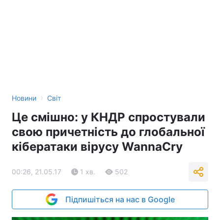
›
Новини
Світ
Це смішно: у КНДР спростували
свою причетність до глобальної
кібератаки вірусу WannaCry
00:26, 21.05.17
1 хв.
502
Підпишіться на нас в Google