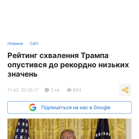
›
Новини
Світ
Рейтинг схвалення Трампа
опустився до рекордно низьких
значень
11:42, 20.05.17
3 хв.
884
Підпишіться на нас в Google