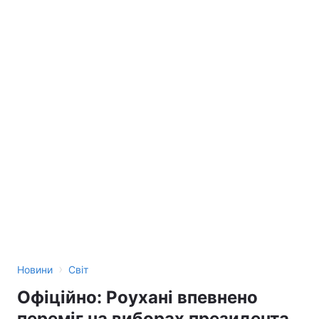
›
Новини
Світ
Офіційно: Роухані впевнено
переміг на виборах президента