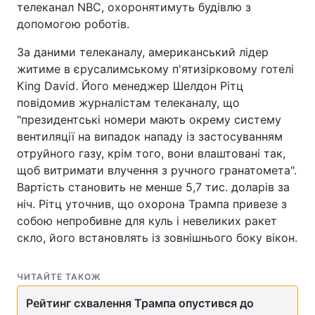
телеканал NBC, охоронятимуть будівлю з
допомогою роботів.
За даними телеканалу, американський лідер
житиме в єрусалимському п'ятизірковому готелі
King David. Його менеджер Шелдон Рітц
повідомив журналістам телеканалу, що
"президентські номери мають окрему систему
вентиляції на випадок нападу із застосуванням
отруйного газу, крім того, вони влаштовані так,
щоб витримати влучення з ручного гранатомета".
Вартість становить не менше 5,7 тис. доларів за
ніч. Рітц уточнив, що охорона Трампа привезе з
собою непробивне для куль і невеликих ракет
скло, його встановлять із зовнішнього боку вікон.
ЧИТАЙТЕ ТАКОЖ
Рейтинг схвалення Трампа опустився до