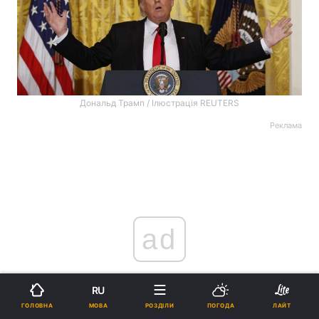
Дональд Трамп / Ілюстрація REUTERS
Реклама
ad
RU
МОВА
ГОЛОВНА
РОЗДІЛИ
ПОГОДА
ЛАЙТ