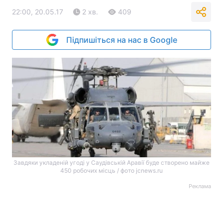
22:00, 20.05.17
2 хв.
409
Підпишіться на нас в Google
Завдяки укладеній угоді у Саудівській Аравії буде створено майже
450 робочих місць / фото jcnews.ru
Реклама