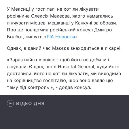
У Мексиці у госпіталі не хотіли лікувати
росіянина Олексія Макеєва, якого намагались
лінчувати місцеві мешканці у Канкуні за образи.
Головна
Війна
Про це повідомив російський консул Дмитро
Болбот, пишуть «
РІА Новости
».
Україна
Політика
Однак, в даний час Макєєв знаходиться в лікарні.
Економіка
Світ
«Зараз найголовніше - щоб його не добили і
Спорт
Наука
лікували. Є дані, що в Hospital General, куди його
доставили, його не хотіли лікувати, ми виходимо
Техно і зв'язок
Лайт
на керівництво госпіталю, щоб воно взяло цю
тему під контроль », - додав консул.
Зброя
Інциденти
Здоров'я
Туризм
ВІДЕО ДНЯ
Цікавинки
Погода
Екологія
Регіони