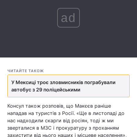
Лонгріди
ad
Відео з Youtube
Статті
Інтерв'ю
Думки
Архів
Вакансії
Контакти
ЧИТАЙТЕ ТАКОЖ
У Мексиці троє зловмисників пограбували
Послуги
автобус з 29 поліцейськими
Консул також розповів, що Макєєв раніше
нападав на туристів з Росії. «Ще в листопаді до
нас надходили скарги від росіян, тоді ж ми
зверталися в МЗС і прокуратуру з проханням
захистити від нього наших і місцеве населення»,