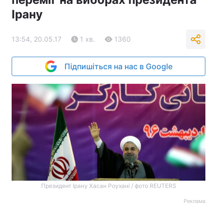
Ірану
13:54, 20.05.17
1 хв.
1360
Підпишіться на нас в Google
Президент Ірану Хасан Роухані / фото REUTERS
Реклама