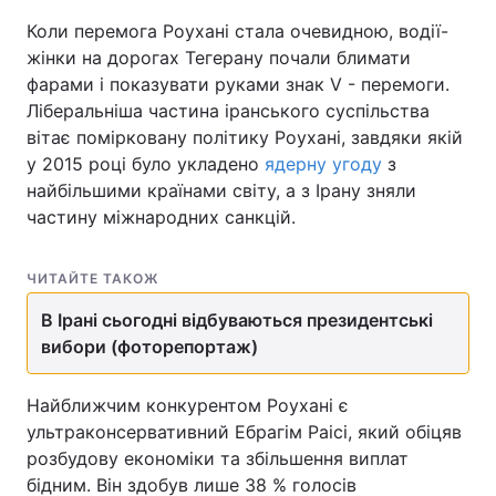
Коли перемога Роухані стала очевидною, водії-
жінки на дорогах Тегерану почали блимати
фарами і показувати руками знак V - перемоги.
Ліберальніша частина іранського суспільства
вітає помірковану політику Роухані, завдяки якій
у 2015 році було укладено
ядерну угоду
з
найбільшими країнами світу, а з Ірану зняли
частину міжнародних санкцій.
ЧИТАЙТЕ ТАКОЖ
В Ірані сьогодні відбуваються президентські
вибори (фоторепортаж)
Найближчим конкурентом Роухані є
ультраконсервативний Ебрагім Раісі, який обіцяв
розбудову економіки та збільшення виплат
бідним. Він здобув лише 38 % голосів