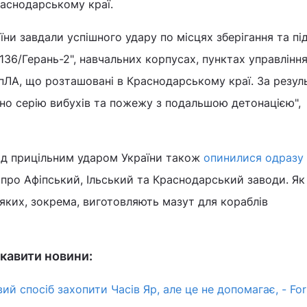
аснодарському краї.
їни завдали успішного удару по місцях зберігання та пі
136/Герань-2", навчальних корпусах, пунктах управління
БпЛА, що розташовані в Краснодарському краї. За резу
но серію вибухів та пожежу з подальшою детонацією",
під прицільним ударом України також
опинилися одразу
 про Афіпський, Ільський та Краснодарський заводи. Як
 яких, зокрема, виготовляють мазут для кораблів
кавити новини:
ий спосіб захопити Часів Яр, але це не допомагає, - Fo