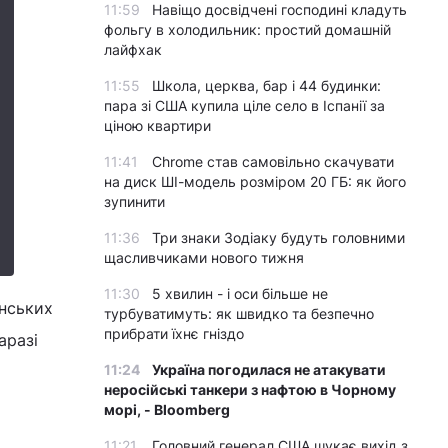
11:59
Навіщо досвідчені господині кладуть
фольгу в холодильник: простий домашній
лайфхак
11:55
Школа, церква, бар і 44 будинки:
пара зі США купила ціле село в Іспанії за
ціною квартири
11:41
Chrome став самовільно скачувати
на диск ШІ-модель розміром 20 ГБ: як його
зупинити
11:36
Три знаки Зодіаку будуть головними
щасливчиками нового тижня
11:30
5 хвилин - і оси більше не
їнських
турбуватимуть: як швидко та безпечно
прибрати їхнє гніздо
аразі
11:24
Україна погодилася не атакувати
неросійські танкери з нафтою в Чорному
морі, - Bloomberg
11:21
Головний генерал США шукає вихід з