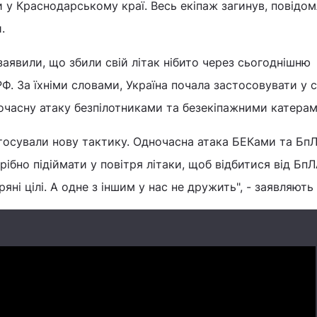
 у Краснодарському краї. Весь екіпаж загинув, повідо
и.
заявили, що збили свій літак нібито через сьогоднішню
Ф. За їхніми словами, Україна почала застосовувати у с
очасну атаку безпілотниками та безекіпажними катера
астосували нову тактику. Одночасна атака БЕКами та Бп
трібно підіймати у повітря літаки, щоб відбитися від Бп
яні цілі. А одне з іншим у нас не дружить", - заявляють