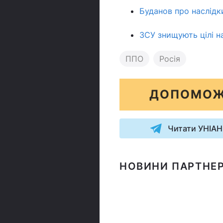
Буданов про наслідки
ЗСУ знищують цілі на
ППО
Росія
ДОПОМОЖ
Читати УНІАН
НОВИНИ ПАРТНЕР