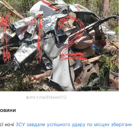
фото t.me/ENews112
новини
єї ночі
ЗСУ завдали успішного удару по місцях зберіган