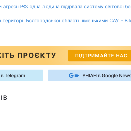
 агресії РФ: одна людина підірвала систему світової б
 території Бєлгородської області німецькими САУ, - Bild
ІТЬ ПРОЄКТУ
ПІДТРИМАЙТЕ НАС
 в Telegram
УНІАН в Google New
ІВ