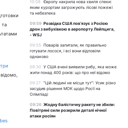
10:08
Європу накрила нова хвиля спеки:
яким курортам загрожують лісові пожежі
та небезпека
дготовки
09:59
Розвідка США пов’язує з Росією
 та
дрон з вибухівкою в аеропорту Лейпцига,
льтатами
- WSJ
09:55
Поварів запитали, як правильно
готувати лосося, і всі вони відповіли
однаково
 три
09:30
У США вчені виявили рибу, яка може
жити понад 400 років: що про неї відомо
 відомо,
09:27
"Цій людині не місце тут": Усик різко
засудив рішення МОК щодо Росії на
Олімпіаді
09:26
Жодну балістичну ракету не збили:
Повітряні сили розкрили деталі нічної
атаки росіян
rbes