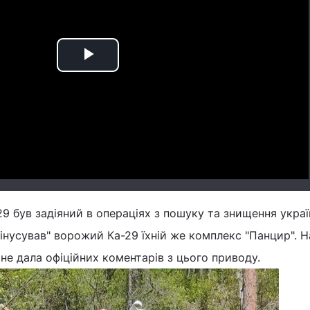
Play
Video
-29 був задіяний в операціях з пошуку та знищення укра
мінусував" ворожий Ка-29 їхній же комплекс "Панцир". Н
не дала офіційних коментарів з цього приводу.