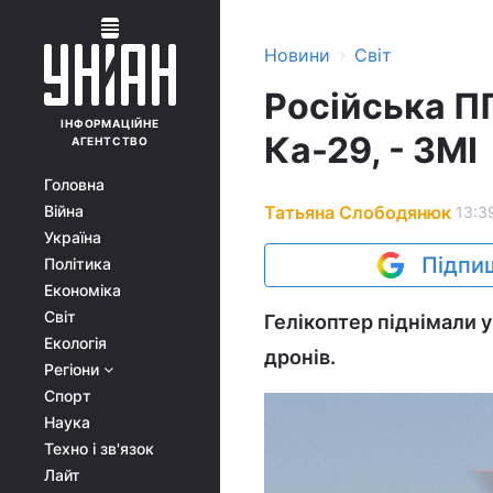
›
Новини
Світ
Російська П
ІНФОРМАЦІЙНЕ
Ка-29, - ЗМІ
АГЕНТСТВО
Головна
Татьяна Слободянюк
Війна
13:3
Україна
Підпиш
Політика
Економіка
Світ
Гелікоптер піднімали 
Екологія
дронів.
Регіони
Спорт
Наука
Техно і зв'язок
Лайт