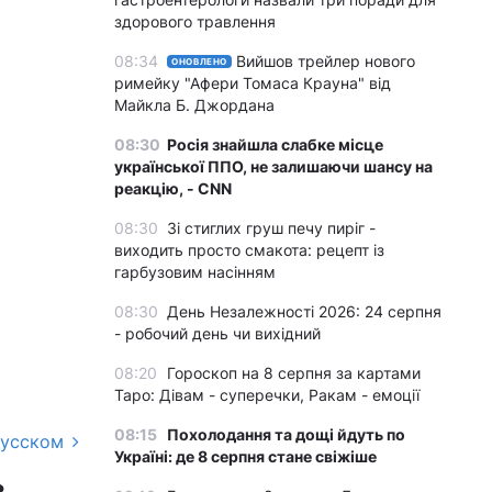
здорового травлення
08:34
Вийшов трейлер нового
ОНОВЛЕНО
римейку "Афери Томаса Крауна" від
Майкла Б. Джордана
08:30
Росія знайшла слабке місце
української ППО, не залишаючи шансу на
реакцію, - CNN
08:30
Зі стиглих груш печу пиріг -
виходить просто смакота: рецепт із
гарбузовим насінням
08:30
День Незалежності 2026: 24 серпня
- робочий день чи вихідний
08:20
Гороскоп на 8 серпня за картами
Таро: Дівам - суперечки, Ракам - емоції
08:15
Похолодання та дощі йдуть по
русском
Україні: де 8 серпня стане свіжіше
в