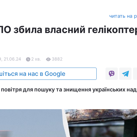
читать на 
ПО збила власний гелікопте
9, 21.06.24
2 хв.
3882
іться на нас в Google
у повітря для пошуку та знищення українських на