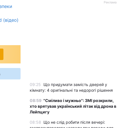
Реклама
езпеки
 (відео)
s
09:25
Що придумати замість дверей у
кімнату: 4 оригінальні та недорогі рішення
08:59
"Сміливо і мужньо": ЗМІ розкрили,
хто врятував український літак від дрона в
Лейпцигу
08:58
Що не слід робити після вечері:
гастроентерологи назвали три поради для