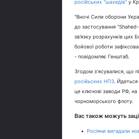
російських "шахедів"
у Кр
"Вночі Сили оборони Укра
до застосування "Shahed-
зв’язку розрахунків цих 
бойової роботи зафіксова
- повідомляє Генштаб.
Згодом з'ясувалися, що 
російьских НПЗ
. Йдеться
це ключові заводи РФ, на
чорноморського флоту.
Вас також можуть заці
Росіяни вигадали нов