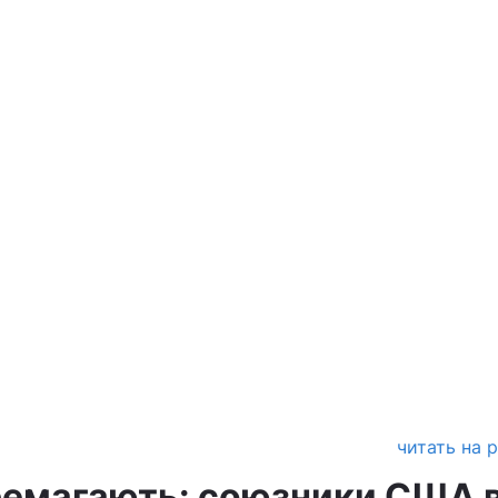
читать на 
перемагають: союзники США 