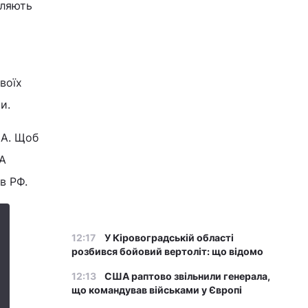
мляють
воїх
ми.
ЛА. Щоб
ЛА
 в РФ.
12:17
У Кіровоградській області
розбився бойовий вертоліт: що відомо
12:13
США раптово звільнили генерала,
що командував військами у Європі