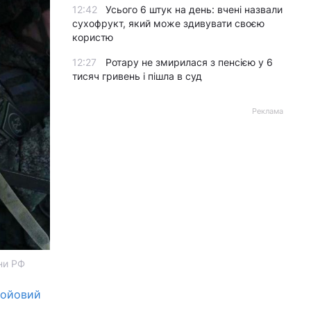
12:42
Усього 6 штук на день: вчені назвали
сухофрукт, який може здивувати своєю
користю
12:27
Ротару не змирилася з пенсією у 6
тисяч гривень і пішла в суд
Реклама
ни РФ
бойовий