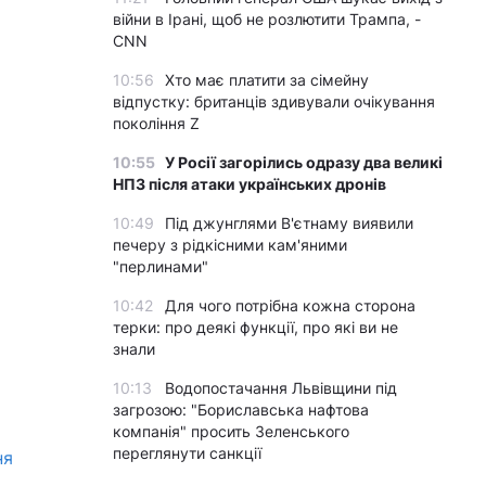
війни в Ірані, щоб не розлютити Трампа, -
CNN
10:56
Хто має платити за сімейну
відпустку: британців здивували очікування
покоління Z
10:55
У Росії загорілись одразу два великі
НПЗ після атаки українських дронів
10:49
Під джунглями В'єтнаму виявили
печеру з рідкісними кам'яними
"перлинами"
10:42
Для чого потрібна кожна сторона
терки: про деякі функції, про які ви не
знали
10:13
Водопостачання Львівщини під
загрозою: "Бориславська нафтова
компанія" просить Зеленського
переглянути санкції
ня