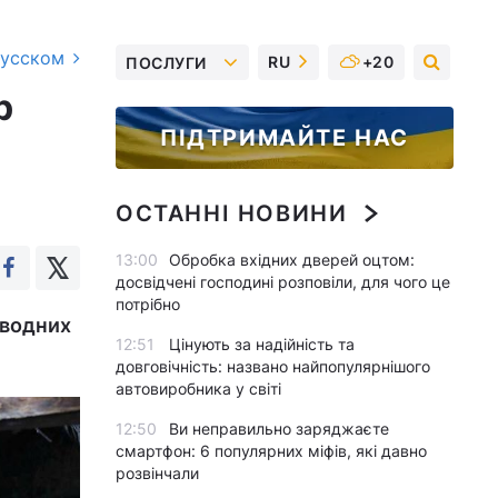
русском
RU
+20
ПОСЛУГИ
р
ПІДТРИМАЙТЕ НАС
ОСТАННІ НОВИНИ
13:00
Обробка вхідних дверей оцтом:
досвідчені господині розповіли, для чого це
потрібно
дводних
12:51
Цінують за надійність та
довговічність: названо найпопулярнішого
автовиробника у світі
12:50
Ви неправильно заряджаєте
смартфон: 6 популярних міфів, які давно
розвінчали