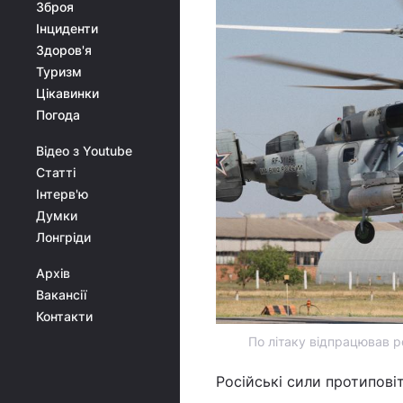
Зброя
Інциденти
Здоров'я
Туризм
Цікавинки
Погода
Відео з Youtube
Статті
Інтерв'ю
Думки
Лонгріди
Архів
Вакансії
Контакти
По літаку відпрацював р
Російські сили протипові