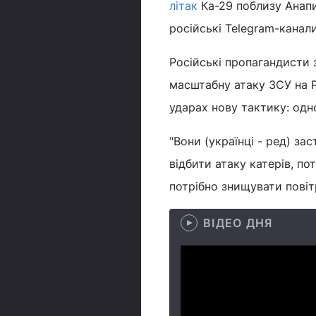
літак
Ка-29 поблизу Анапи
російські Telegram-канал
Російські пропагандисти 
масштабну атаку ЗСУ на Р
ударах нову тактику: одн
"Вони (українці - ред) з
відбити атаку катерів, по
потрібно знищувати повітр
ВІДЕО ДНЯ