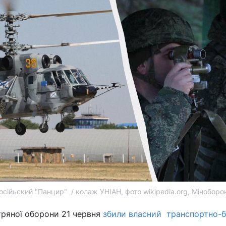
осійьский "Панцир" / колаж УНІАН, фото wikipedia.org, Міноборо
тряної оборони 21 червня
збили власний транспортно-