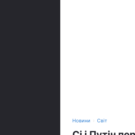
›
Новини
Світ
Сі і Путін 