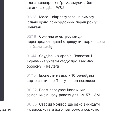
але законопроект Грема змусить його
вжити заходів, - WSJ
02:23
Мелоні відреагувала на вимогу
Іспанії щодо прикордонних перевірок у
Шенгені
02:18
Сонячна електростанція
перегородила давні маршрути тварин: вони
знайшли вихід
01:44
Саудівська Аравія, Пакистан і
Туреччина уклали угоду про взаємну
оборону, - Reuters
01:15
Експерти назвали 10 речей, які
варто знати про Прагу перед поїздкою
00:32
Росія просуває іноземним
замовникам нову ракету для Су-57, - ЗМІ
00:05
Старий монітор ще рано викидати:
увати
як використати його повторно з користю