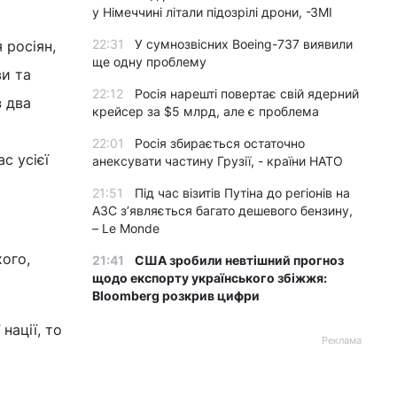
у Німеччині літали підозрілі дрони, -ЗМІ
22:31
У сумнозвісних Boeing-737 виявили
 росіян,
ще одну проблему
ви та
22:12
Росія нарешті повертає свій ядерний
з два
крейсер за $5 млрд, але є проблема
22:01
Росія збирається остаточно
с усієї
анексувати частину Грузії, - країни НАТО
21:51
Під час візитів Путіна до регіонів на
АЗС з’являється багато дешевого бензину,
– Le Monde
ого,
21:41
США зробили невтішний прогноз
щодо експорту українського збіжжя:
Bloomberg розкрив цифри
нації, то
Реклама