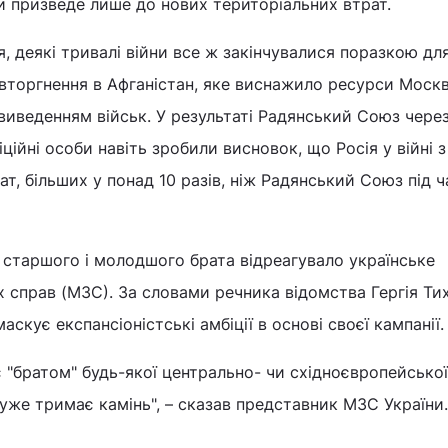
и призведе лише до нових територіальних втрат.
, деякі тривалі війни все ж закінчувалися поразкою для
вторгнення в Афганістан, яке виснажило ресурси Моск
виведенням військ. У результаті Радянський Союз чере
іційні особи навіть зробили висновок, що Росія у війні з
т, більших у понад 10 разів, ніж Радянський Союз під ча
 старшого і молодшого брата відреагувало українське
 справ (МЗС). За словами речника відомства Гергія Тих
маскує експансіоністські амбіції в основі своєї кампанії.
 "братом" будь-якої центрально- чи східноєвропейської 
ий уже тримає камінь", – сказав представник МЗС України.