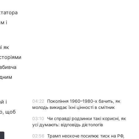
ктатора
м і
і як
історіями
овбивча
одним
04:22
Покоління 1960–1980-х бачить, як
й і
молодь викидає їхні цінності в смітник
о, щоб
03:10
Чи справді родзинки такі корисні, як
усі думають: відповідь дієтологів
02:56
Трамп неохоче посилює тиск на РФ,