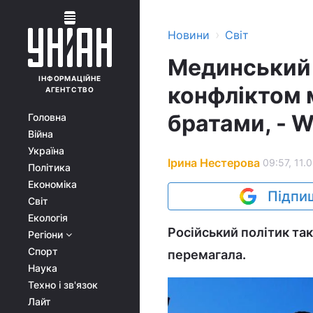
›
Новини
Світ
Мединський п
ІНФОРМАЦІЙНЕ
конфліктом 
АГЕНТСТВО
братами, - 
Головна
Війна
Україна
Ірина Нестерова
09:57, 11.
Політика
Економіка
Підпиш
Світ
Екологія
Російський політик так
Регіони
Спорт
перемагала.
Наука
Техно і зв'язок
Лайт