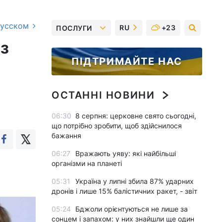
русском
RU
+23
ПОСЛУГИ
 з
ПІДТРИМАЙТЕ НАС
ОСТАННІ НОВИНИ
06:30
8 серпня: церковне свято сьогодні,
що потрібно зробити, щоб здійснилося
бажання
06:27
Вражають уяву: які найбільші
організми на планеті
05:31
Україна у липні збила 87% ударних
дронів і лише 15% балістичних ракет, - звіт
05:24
Бджоли орієнтуються не лише за
сонцем і запахом: у них знайшли ще один