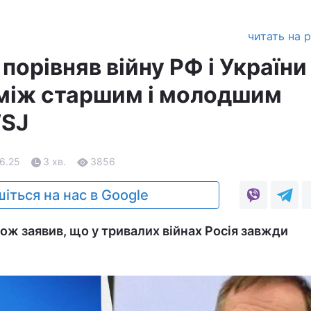
читать на 
орівняв війну РФ і України
між старшим і молодшим
WSJ
06.25
3 хв.
3856
іться на нас в Google
ож заявив, що у тривалих війнах Росія завжди