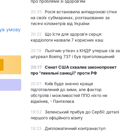
про проблеми зі здоров'ям
20:35
Росія встановила антидронові сітки
на своїх субмаринах, розташованих за
тисячі кілометрів від України
нув умову
20:22
Що їсти для здоров’я серця:
кардіологи назвали 7 корисних каш
20:18
Льотчик-утікач з КНДР уперше сів за
штурвал Boeing 737 і був приголомшений
20:17
Сенат США схвалив законопроект
про "пекельні санкції" проти РФ
20:01
Київ буде значно краще
підготовлений до зими, але фактор
обстрілів і можливостей ППО ніхто не
відміняв, - Пантелеєв
19:52
Зеленський прибув до Сербії: деталі
першого офіційного візиту
19:23
Дипломатичний контранаступ