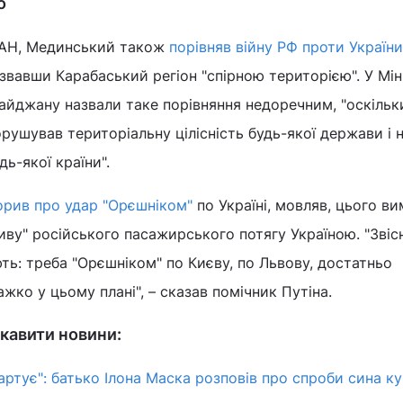
о
ІАН, Мединський також
порівняв війну РФ проти України
азвавши Карабаський регіон "спірною територією". У Мін
айджану назвали таке порівняння недоречним, "оскільк
рушував територіальну цілісність будь-якої держави і н
ь-якої країни".
орив про удар "Орєшніком"
по Україні, мовляв, цього в
риву" російського пасажирського потягу Україною. "Звісн
ь: треба "Орєшніком" по Києву, по Львову, достатньо
ажко у цьому плані", – сказав помічник Путіна.
кавити новини:
артує": батько Ілона Маска розповів про спроби сина к