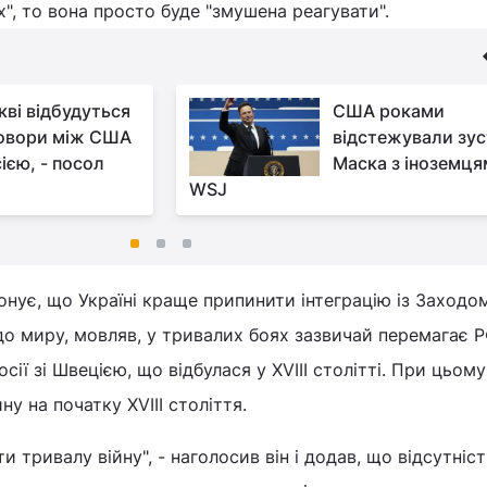
х", то вона просто буде "змушена реагувати".
кві відбудуться
США роками
овори між США
відстежували зус
ією, - посол
Маска з іноземця
WSJ
ує, що Україні краще припинити інтеграцію із Заходом
о миру, мовляв, у тривалих боях зазвичай перемагає Р
осії зі Швецією, що відбулася у XVIII столітті. При цьому
ну на початку XVIII століття.
 тривалу війну", - наголосив він і додав, що відсутніст