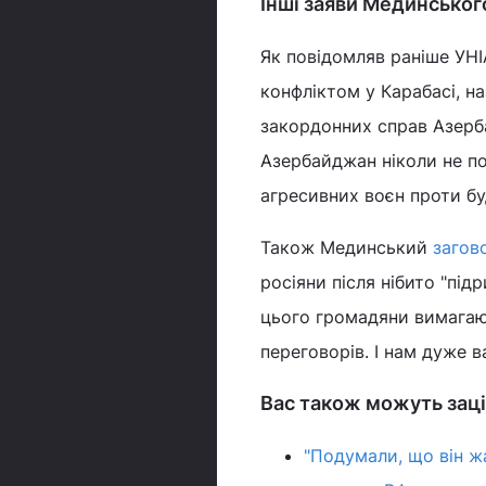
Інші заяви Мединськог
Як повідомляв раніше УН
конфліктом у Карабасі, н
закордонних справ Азерб
Азербайджан ніколи не по
агресивних воєн проти буд
Також Мединський
загов
росіяни після нібито "під
цього громадяни вимагают
переговорів. І нам дуже в
Вас також можуть заці
"Подумали, що він ж