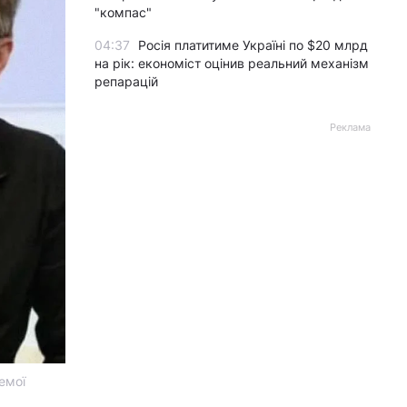
"компас"
04:37
Росія платитиме Україні по $20 млрд
на рік: економіст оцінив реальний механізм
репарацій
Реклама
емої