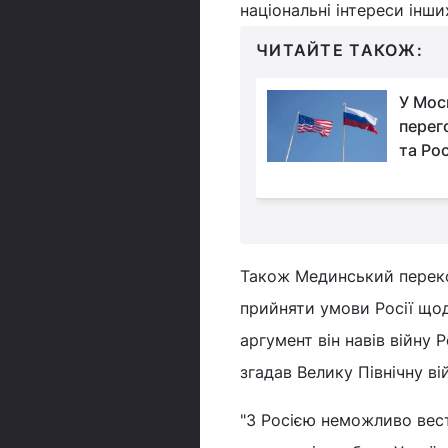
національні інтереси інши
ЧИТАЙТЕ ТАКОЖ:
На саміті НАТО не
У Мос
згадають про вступ
перег
України, але готують
та Рос
ня, - Bloomberg
Також Мединський перекон
прийняти умови Росії щод
аргумент він навів війну Р
згадав Велику Північну вій
"З Росією неможливо вести