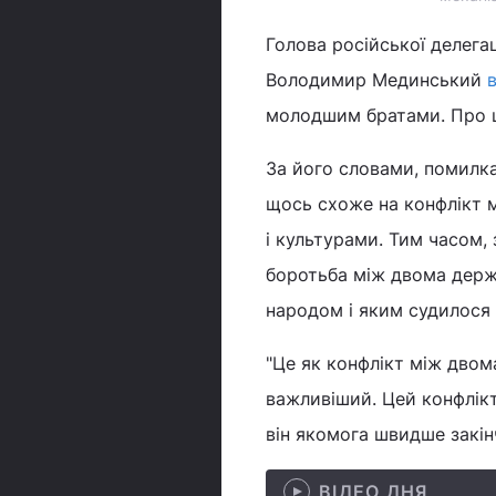
Голова російської делега
Володимир Мединський
в
молодшим братами. Про ц
За його словами, помилка 
щось схоже на конфлікт м
і культурами. Тим часом, 
боротьба між двома держа
народом і яким судилося
"Це як конфлікт між двом
важливіший. Цей конфлікт
він якомога швидше закінч
ВІДЕО ДНЯ