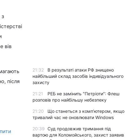
з
істерстві
и
е вів
21:32
В результаті атаки РФ знищено
имагають
найбільший склад засобів індивідуального
о, після
захисту
21:21
РЕБ не замінить "Петріоти": Флеш
розповів про найбільшу небезпеку
21:20
Що станеться з комп’ютером, якщо
тривалий час не оновлювати Windows
20:39
Суд продовжив тримання під
упити
вартою для Коломойського, захист заявив