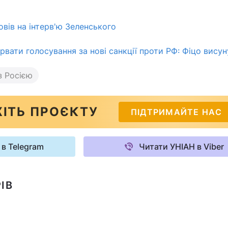
овів на інтерв'ю Зеленського
рвати голосування за нові санкції проти РФ: Фіцо вису
з Росією
ІТЬ ПРОЄКТУ
ПІДТРИМАЙТЕ НАС
 в Telegram
Читати УНІАН в Viber
ІВ