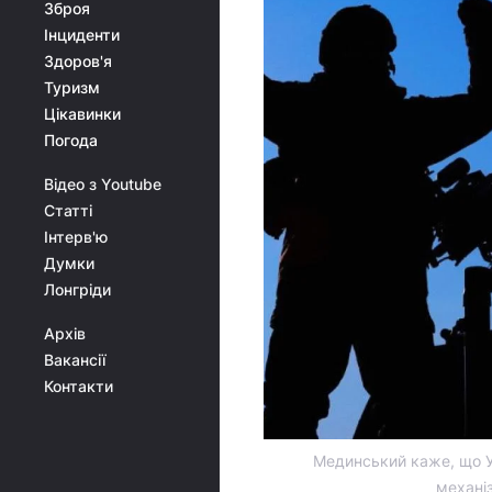
Зброя
Інциденти
Здоров'я
Туризм
Цікавинки
Погода
Відео з Youtube
Статті
Інтерв'ю
Думки
Лонгріди
Архів
Вакансії
Контакти
Мединський каже, що Ук
механі