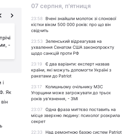
07 серпня, п'ятниця
23:58
Вчені знайшли молоток зі слонової
кістки віком 500 000 років: про що він
На саміті НАТО не
свідчить
трічі
згадають про вступ
23:53
Зеленський відреагував на
ми, -
України, але готують
ухвалення Сенатом США законопроєкту
інше рішення, - Bloomberg
щодо санкцій проти РФ
23:19
Є два варіанти: експерт назвав
країни, які можуть допомогти Україні з
ракетами до Patriot
 і
23:17
Колишньому очільнику МЗС
Ф. Як
Угорщини може загрожувати до трьох
років ув'язнення, - ЗМІ
 він
23:07
Одна фраза миттєво поставить на
місце зверхню людину: психолог розкрила
секрет
ь
22:33
Над ремонтною базою систем Patriot