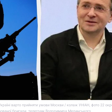
раїні варто прийняти умови Москви / колаж УНІАН, фото 22 окр
зованої бригади, телеграм Володимира Мединського