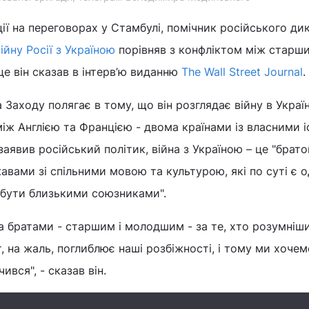
ції на переговорах у Стамбулі, помічник російського ди
ійну Росії з Україною
порівняв з конфліктом між старши
е він сказав в інтерв’ю виданню
The Wall Street Journal
.
Заходу полягає в тому, що він розглядає війну в Україн
іж Англією та Францією - двома країнами із власними 
заявив російський політик, війна з Україною – це "брат
вами зі спільними мовою та культурою, які по суті є 
 бути близькими союзниками".
а братами - старшим і молодшим - за те, хто розумніши
, на жаль, поглиблює наші розбіжності, і тому ми хочем
ився", - сказав він.