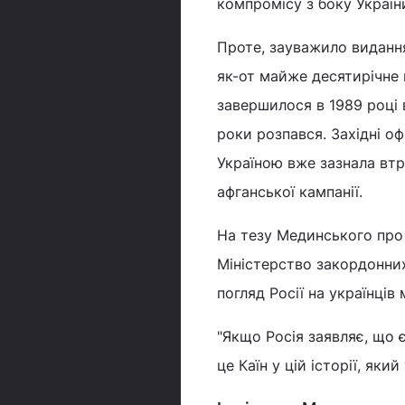
компромісу з боку Україн
Проте, зауважило видання
як-от майже десятирічне 
завершилося в 1989 році 
роки розпався. Західні оф
Україною вже зазнала втра
афганської кампанії.
На тезу Мединського про
Міністерство закордонних
погляд Росії на українців 
"Якщо Росія заявляє, що є
це Каїн у цій історії, як