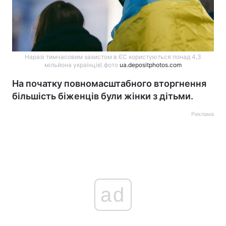
​​​Наразі тимчасовим захистом в ЄС користуються понад 4,3
мільйона українців\ фото
ua.depositphotos.com
На початку повномасштабного вторгнення
більшість біженців були жінки з дітьми.
Реклама
ad