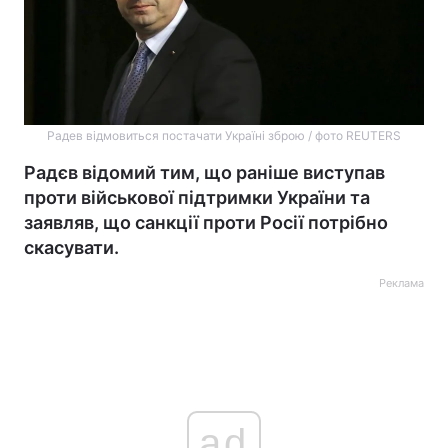
Радев відмовиться постачати Україні зброю / фото REUTERS
Радєв відомий тим, що раніше виступав
проти військової підтримки України та
заявляв, що санкції проти Росії потрібно
скасувати.
Реклама
ad