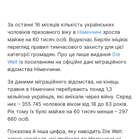
За останні 16 місяців кількість українських
Головна
Війна
чоловіків призовного віку в
Німеччині
зросла
майже на 60 тисяч осіб. Водночас Берлін ініціює
Україна
Політика
перегляд правил тимчасового захисту для цієї
категорії громадян. Про це пише видання
Економіка
Світ
Die
Welt
із посиланням на офіційні дані міграційного
Спорт
Наука
відомства Німеччини.
За даними міграційного відомства, на кінець
Техно і зв'язок
Лайт
травня в Німеччині перебувають понад 1,3
Зброя
Інциденти
мільйона українців, які виїхали через війну. Серед
них – 355 745 чоловіків віком від 18 до 63 років.
Здоров'я
Туризм
Рік тому їх було майже на 60 тисяч менше – 297
660 осіб.
Цікавинки
Погода
Показова й інша цифра, яку наводить Die Welt:
Екологія
Регіони
серед українців, які приїхали до Німеччини за