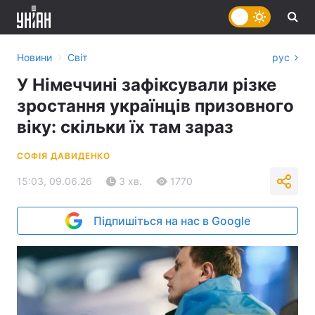
›
Новини
Світ
рус
У Німеччині зафіксували різке
зростання українців призовного
віку: скільки їх там зараз
СОФІЯ ДАВИДЕНКО
15:03, 09.06.26
3 хв.
1770
Підпишіться на нас в Google