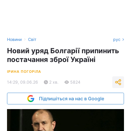
›
Новини
Світ
рус
Новий уряд Болгарії припинить
постачання зброї Україні
ІРИНА ПОГОРІЛА
14:29, 09.06.26
2 хв.
5824
Підпишіться на нас в Google