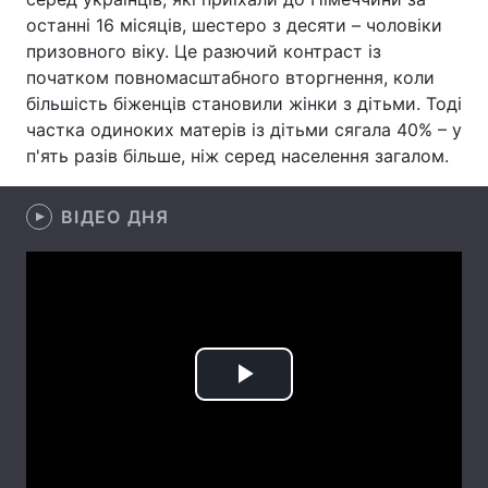
останні 16 місяців, шестеро з десяти – чоловіки
Лонгріди
призовного віку. Це разючий контраст із
початком повномасштабного вторгнення, коли
більшість біженців становили жінки з дітьми. Тоді
Відео з Youtube
Статті
частка одиноких матерів із дітьми сягала 40% – у
Інтерв'ю
Думки
п'ять разів більше, ніж серед населення загалом.
Архів
Вакансії
ВІДЕО ДНЯ
Контакти
Послуги
Play
Video