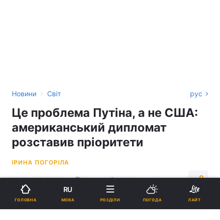
›
Новини
Світ
рус
Це проблема Путіна, а не США:
американський дипломат
розставив пріоритети
ІРИНА ПОГОРІЛА
13:56, 09.06.26
2 хв.
1614
RU
МОВА
ГОЛОВНА
РОЗДІЛИ
ПОГОДА
ЛАЙТ
Підпишіться на нас в Google