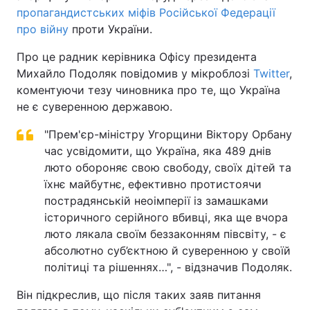
пропагандистських міфів Російської Федерації
про війну
проти України.
Про це радник керівника Офісу президента
Михайло Подоляк повідомив у мікроблозі
Twitter
,
коментуючи тезу чиновника про те, що Україна
не є суверенною державою.
"Прем'єр-міністру Угорщини Віктору Орбану
час усвідомити, що Україна, яка 489 днів
люто обороняє свою свободу, своїх дітей та
їхнє майбутнє, ефективно протистоячи
пострадянській неоімперії із замашками
історичного серійного вбивці, яка ще вчора
люто лякала своїм беззаконням півсвіту, - є
абсолютно суб’єктною й суверенною у своїй
політиці та рішеннях…", - відзначив Подоляк.
Він підкреслив, що після таких заяв питання