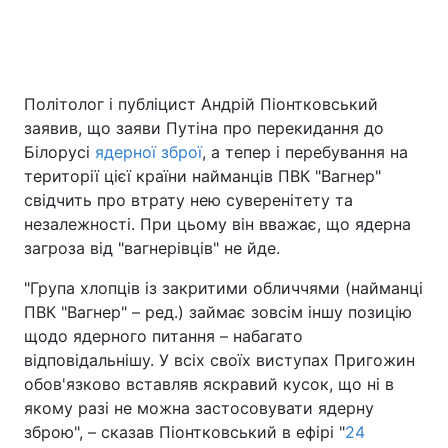
Головна
Війна
Політолог і публіцист Андрій Піонтковський
заявив, що заяви Путіна про перекидання до
Україна
Політика
Білорусі
ядерної зброї
, а тепер і перебування на
Економіка
Світ
території цієї країни найманців ПВК "Вагнер"
свідчить про втрату нею суверенітету та
Спорт
Наука
незалежності. При цьому він вважає, що ядерна
загроза від "вагнерівців" не йде.
Техно і зв'язок
Лайт
"Група хлопців із закритими обличчями (найманці
Зброя
Інциденти
ПВК "Вагнер" – ред.) займає зовсім іншу позицію
щодо ядерного питання – набагато
Здоров'я
Туризм
відповідальнішу. У всіх своїх виступах Пригожин
обов'язково вставляв яскравий кусок, що ні в
Цікавинки
Погода
якому разі не можна застосовувати ядерну
зброю", – сказав Піонтковський в ефірі "
24
Екологія
Регіони