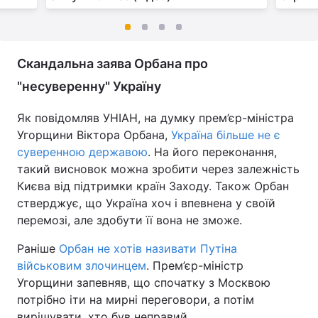
Скандальна заява Орбана про
"несуверенну" Україну
Як повідомляв УНІАН, на думку прем’єр-міністра
Угорщини Віктора Орбана,
Україна більше не є
суверенною державою
. На його переконання,
такий висновок можна зробити через залежність
Києва від підтримки країн Заходу. Також Орбан
стверджує, що Україна хоч і впевнена у своїй
перемозі, але здобути її вона не зможе.
Раніше
Орбан не хотів називати Путіна
військовим злочинцем
. Прем’єр-міністр
Угорщини запевняв, що спочатку з Москвою
потрібно іти на мирні переговори, а потім
вирішувати, хто був неправий.