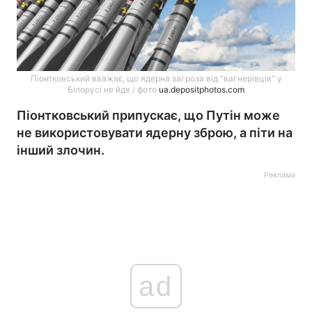
Піонтковський вважає, що ядерна загроза від "вагнерівців" у
Білорусі не йде / фото
ua.depositphotos.com
Піонтковський припускає, що Путін може
не використовувати ядерну зброю, а піти на
інший злочин.
Реклама
ad