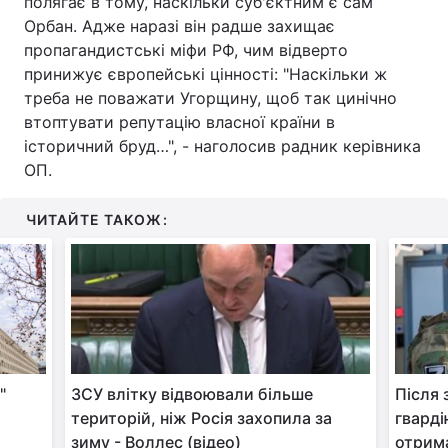
полягає в тому, наскільки суб'єктним є сам
Орбан. Адже наразі він радше захищає
пропагандистські міфи РФ, чим відверто
принижує європейські цінності: "Наскільки ж
треба не поважати Угорщину, щоб так цинічно
втоптувати репутацію власної країни в
історичний бруд…", - наголосив радник керівника
ОП.
ЧИТАЙТЕ ТАКОЖ:
"
ЗСУ влітку відвоювали більше
Після 
територій, ніж Росія захопила за
гварді
зиму - Воллес (відео)
отрима