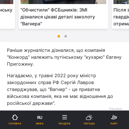
нську
"Обчистили" ФСБшників: ЗМІ
Після 
дізналися цікаві деталі заколоту
гварді
"Вагнера"
отрима
Раніше журналісти дізналися, що компанія
"Конкорд" належить путінському "кухарю" Євгену
Пригожину.
Нагадаємо, у травні 2022 року міністр
закордонних справ РФ Сергій Лавров
стверджував, що "Вагнер" - це приватна
військова компанія, яка не має відношення до
російської держави".
Реклама
RU
МОВА
ГОЛОВНА
РОЗДІЛИ
ПОГОДА
ЛАЙТ