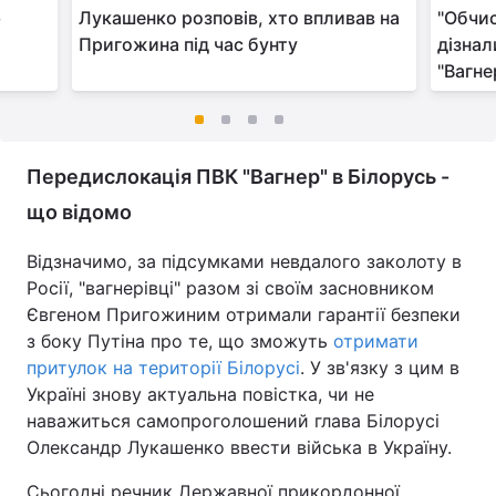
ю
Лукашенко розповів, хто впливав на
"Обчи
Пригожина під час бунту
дізнал
"Вагне
Передислокація ПВК "Вагнер" в Білорусь -
що відомо
Відзначимо, за підсумками невдалого заколоту в
Росії, "вагнерівці" разом зі своїм засновником
Євгеном Пригожиним отримали гарантії безпеки
з боку Путіна про те, що зможуть
отримати
притулок на території Білорусі
. У зв'язку з цим в
Україні знову актуальна повістка, чи не
наважиться самопроголошений глава Білорусі
Олександр Лукашенко ввести війська в Україну.
Сьогодні речник Державної прикордонної