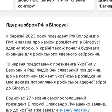
щодо ПВК "Вагнер": Путін "спалив
дізнал
контору"
"Вагне
Ядерна зброя РФ в Білорусі
У березні 2023 року президент РФ Володимир
Путін заявив про наміри розмістити в Білорусі
ядерну зброю. У країні також почали будувати
сховище для російського ядерного озброєння.
19 червня представник президента України у
Верховній Раді Федір Веніславський повідомив,
що на поточний момент українська розвідка не
має доказів потрапляння російської ядерної зброї
до Білорусі.
Водночас 27 червня самопроголошений
президент Білорусі Олександр Лукашенко заявив,
що до країни вже завезли
значну частину