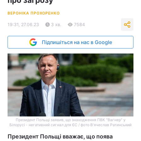
про загрозу
ВЕРОНІКА ПРОХОРЕНКО
19:31, 27.06.23
3 хв.
7584
Підпишіться на нас в Google
Президент Польщі заявив, що знаходження ПВК "Вагнер" у
Білорусі - негативний сигнал для ЄС / фото В'ячеслав Ратинський
Президент Польщі вважає, що поява