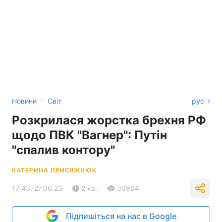
›
Новини
Світ
рус
Розкрилася жорстка брехня РФ
щодо ПВК "Вагнер": Путін
"спалив контору"
КАТЕРИНА ПРИСЯЖНЮК
17:43, 27.06.23
2 хв.
30904
Підпишіться на нас в Google