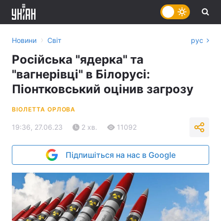
›
Новини
Світ
рус
Російська "ядерка" та
"вагнерівці" в Білорусі:
Піонтковський оцінив загрозу
ВІОЛЕТТА ОРЛОВА
19:36, 27.06.23
2 хв.
11092
Підпишіться на нас в Google