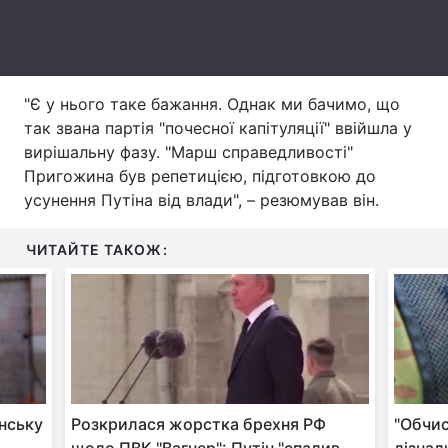
Тема оформлення
"Є у нього таке бажання. Однак ми бачимо, що
так звана партія "почесної капітуляції" ввійшла у
вирішальну фазу. "Марш справедливості"
Пригожина був репетицією, підготовкою до
усунення Путіна від влади", – резюмував він.
ЧИТАЙТЕ ТАКОЖ:
нську
Розкрилася жорстка брехня РФ
"Обчис