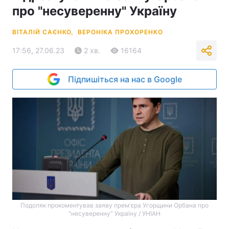
про "несуверенну" Україну
ВІТАЛІЙ САЄНКО,
ВЕРОНІКА ПРОХОРЕНКО
17:56, 27.06.23
2 хв.
16164
Підпишіться на нас в Google
Подоляк прокоментував заяву прем'єра Угорщини Орбана про
"несуверенну" Україну / УНІАН