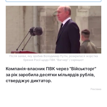
Після заяви, яку зробив Володимир Путін, розкрилася жорстка
брехня Росії щодо ПВК "Вагнер" / скріншот
Компанія-власник ПВК через "Військторг"
за рік заробила десятки мільярдів рублів,
стверджує диктатор.
Реклама