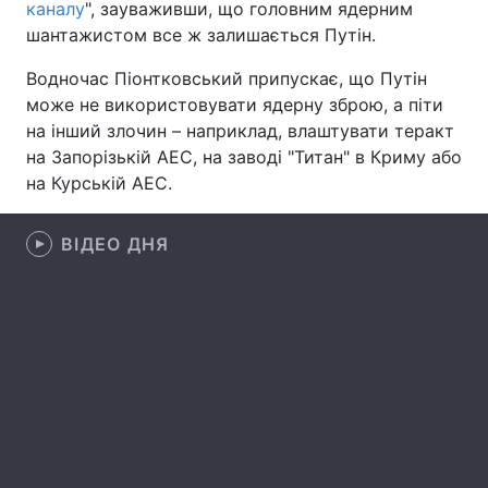
каналу
", зауваживши, що головним ядерним
шантажистом все ж залишається Путін.
Лонгріди
Водночас Піонтковський припускає, що Путін
Відео з Youtube
Статті
може не використовувати ядерну зброю, а піти
на інший злочин – наприклад, влаштувати теракт
Інтерв'ю
Думки
на Запорізькій АЕС, на заводі "Титан" в Криму або
на Курській АЕС.
Архів
Вакансії
ВІДЕО ДНЯ
Контакти
Послуги