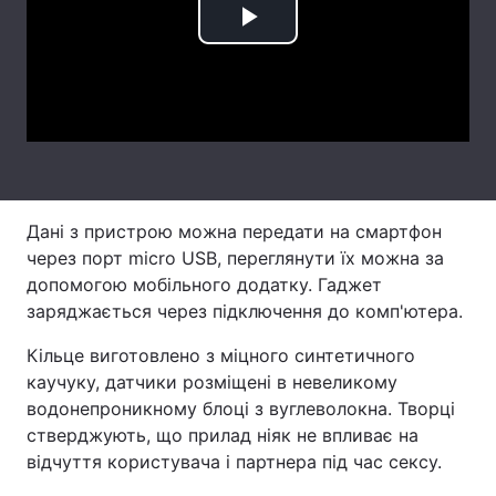
Play
Лонгріди
Video
Відео з Youtube
Статті
Інтерв'ю
Думки
Архів
Вакансії
Дані з пристрою можна передати на смартфон
Контакти
через порт micro USB, переглянути їх можна за
допомогою мобільного додатку. Гаджет
Послуги
заряджається через підключення до комп'ютера.
Кільце виготовлено з міцного синтетичного
каучуку, датчики розміщені в невеликому
водонепроникному блоці з вуглеволокна. Творці
стверджують, що прилад ніяк не впливає на
відчуття користувача і партнера під час сексу.