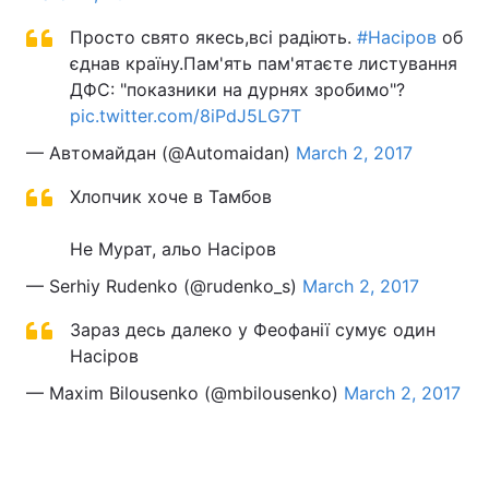
Просто свято якесь,всі радіють.
#Насіров
об
єднав країну.Пам'ять пам'ятаєте листування
ДФС: "показники на дурнях зробимо"?
pic.twitter.com/8iPdJ5LG7T
— Автомайдан (@Automaidan)
March 2, 2017
Хлопчик хоче в Тамбов
Не Мурат, альо Насіров
— Serhiy Rudenko (@rudenko_s)
March 2, 2017
Зараз десь далеко у Феофанії сумує один
Насіров
— Maxim Bilousenko (@mbilousenko)
March 2, 2017