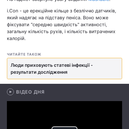
i.Con - це ерекційне кільце з безліччю датчиків,
який надягає на підставу пеніса. Воно може
фіксувати "середню швидкість" активності,
Головна
Війна
загальну кількість рухів, і кількість витрачених
Україна
Політика
калорій.
Економіка
Світ
ЧИТАЙТЕ ТАКОЖ
Спорт
Наука
Люди приховують статеві інфекції -
результати дослідження
Техно і зв'язок
Лайт
Зброя
Інциденти
ВІДЕО ДНЯ
Здоров'я
Туризм
Цікавинки
Погода
Екологія
Регіони