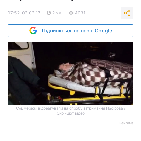
07:52, 03.03.17
2 хв.
4031
Підпишіться на нас в Google
Соцмережі відреагували на спробу затримання Насірова /
Скріншот відео
Реклама