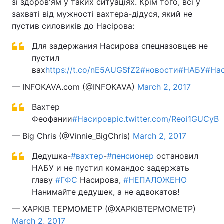
зі здоров'ям у таких ситуаціях. Крім того, всі у
захваті від мужності вахтера-дідуся, який не
пустив силовиків до Насірова:
Для задержания Насирова спецназовцев не
пустил
вах
https://t.co/nE5AUGSfZ2
#новости
#НАБУ
#На
— INFOKAVA.com (@INFOKAVA)
March 2, 2017
Вахтер
Феофании
#Насиров
pic.twitter.com/Reoi1GUCyB
— Big Chris (@Vinnie_BigChris)
March 2, 2017
Дедушка-
#вахтер
-
#пенсионер
остановил
НАБУ и не пустил командос задержать
главу
#ГФС
Насирова,
#НЕПАЛОЖЕНО
Нанимайте дедушек, а не адвокатов!
— XAPKIB TEPMOMETP (@XAPKIBTEPMOMETP)
March 2, 2017