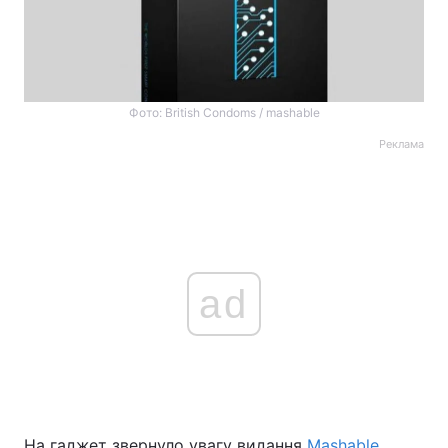
Фото: British Condoms / mashable
Реклама
ad
На гаджет звернуло увагу видання
Mashable
.