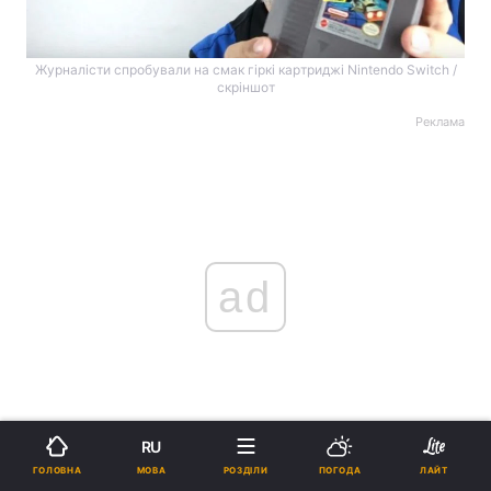
Журналісти спробували на смак гіркі картриджі Nintendo Switch /
скріншот
Реклама
ad
RU
Про це повідомляє
Kotaku
.
МОВА
ГОЛОВНА
РОЗДІЛИ
ПОГОДА
ЛАЙТ