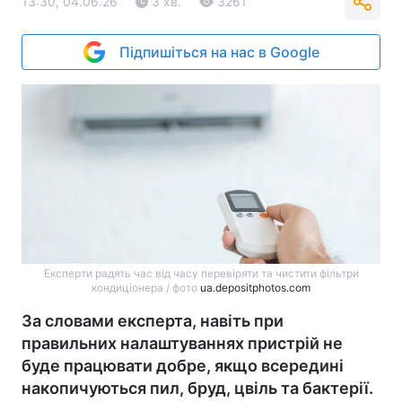
13:30, 04.06.26
3 хв.
3261
Підпишіться на нас в Google
Експерти радять час від часу перевіряти та чистити фільтри
кондиціонера / фото
ua.depositphotos.com
За словами експерта, навіть при
правильних налаштуваннях пристрій не
буде працювати добре, якщо всередині
накопичуються пил, бруд, цвіль та бактерії.