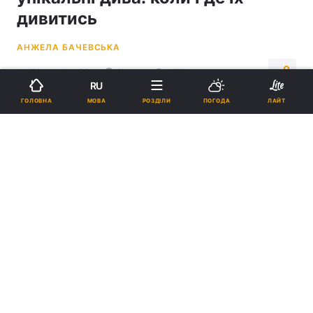
дивитись
АНЖЕЛА БАЧЕВСЬКА
11:53, 04.06.26
2 хв.
1284
RU
МОВА
ГОЛОВНА
РОЗДІЛИ
ПОГОДА
ЛАЙТ
Підпишіться на нас в Google
У небі відкриється рідкісне видовище, яке триватиме кілька днів /
Колаж УНІАН, фото
ua.depositphotos.com