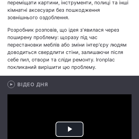
переміщати картини, інструменти, полиці та інші
кімнатні аксесуари без пошкодження
Лонгріди
зовнішнього оздоблення.
Відео з Youtube
Статті
Розробник розповів, що ідея з'явилася через
поширену проблему: щоразу під час
Інтерв'ю
Думки
перестановки меблів або зміни інтер'єру людям
доводиться свердлити стіни, залишаючи після
Архів
Вакансії
себе пил, отвори та сліди ремонту. Ironplac
покликаний вирішити цю проблему.
Контакти
Послуги
ВІДЕО ДНЯ
Play