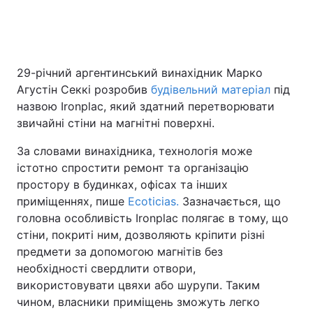
Головна
Війна
29-річний аргентинський винахідник Марко
Агустін Секкі розробив
будівельний матеріал
під
Україна
Політика
назвою Ironplac, який здатний перетворювати
Економіка
Світ
звичайні стіни на магнітні поверхні.
За словами винахідника, технологія може
Спорт
Наука
істотно спростити ремонт та організацію
Техно і зв'язок
Лайт
простору в будинках, офісах та інших
приміщеннях, пише
Ecoticias.
Зазначається, що
Зброя
Інциденти
головна особливість Ironplac полягає в тому, що
стіни, покриті ним, дозволяють кріпити різні
Здоров'я
Туризм
предмети за допомогою магнітів без
необхідності свердлити отвори,
Цікавинки
Погода
використовувати цвяхи або шурупи. Таким
чином, власники приміщень зможуть легко
Екологія
Регіони