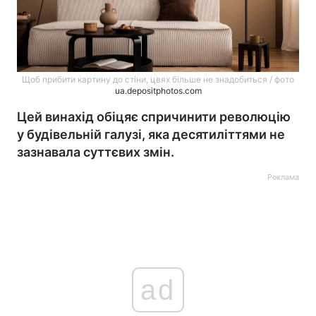
Щоб прибити картину до стіни, цвях більше не знадобиться / фото
ua.depositphotos.com
Цей винахід обіцяє спричинити революцію
у будівельній галузі, яка десятиліттями не
зазнавала суттєвих змін.
Реклама
ad