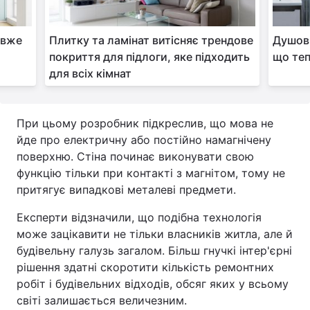
 вже
Плитку та ламінат витісняє трендове
Душові
покриття для підлоги, яке підходить
що теп
для всіх кімнат
При цьому розробник підкреслив, що мова не
йде про електричну або постійно намагнічену
поверхню. Стіна починає виконувати свою
функцію тільки при контакті з магнітом, тому не
притягує випадкові металеві предмети.
Експерти відзначили, що подібна технологія
може зацікавити не тільки власників житла, але й
будівельну галузь загалом. Більш гнучкі інтер'єрні
рішення здатні скоротити кількість ремонтних
робіт і будівельних відходів, обсяг яких у всьому
світі залишається величезним.