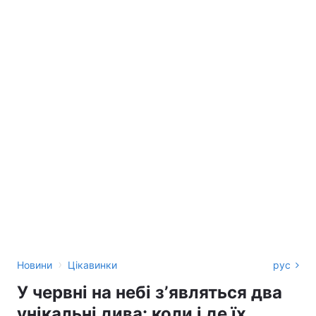
›
Новини
Цікавинки
рус
У червні на небі зʼявляться два
унікальні дива: коли і де їх