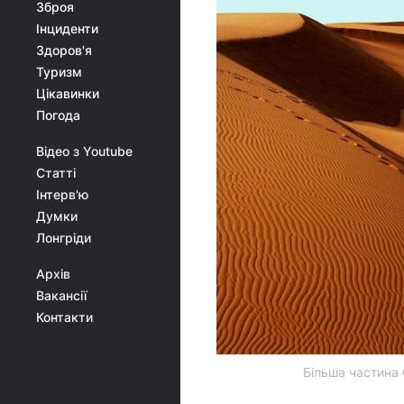
Зброя
Інциденти
Здоров'я
Туризм
Цікавинки
Погода
Відео з Youtube
Статті
Інтерв'ю
Думки
Лонгріди
Архів
Вакансії
Контакти
Більша частина 