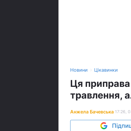
›
Новини
Цікавинки
Ця приправа 
травлення, а
Анжела Бачевська
17:26, 
Підпиш