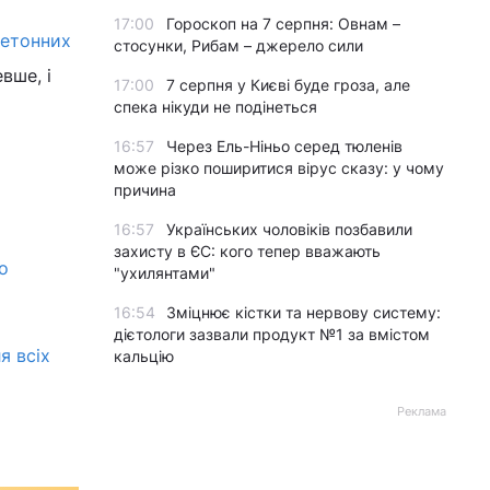
17:00
Гороскоп на 7 серпня: Овнам –
бетонних
стосунки, Рибам – джерело сили
вше, і
17:00
7 серпня у Києві буде гроза, але
спека нікуди не подінеться
16:57
Через Ель-Ніньо серед тюленів
може різко поширитися вірус сказу: у чому
причина
16:57
Українських чоловіків позбавили
захисту в ЄС: кого тепер вважають
о
"ухилянтами"
16:54
Зміцнює кістки та нервову систему:
дієтологи зазвали продукт №1 за вмістом
я всіх
кальцію
Реклама