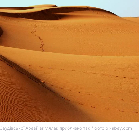
Саудівської Аравії виглялає приблизно так / фото pixabay.com