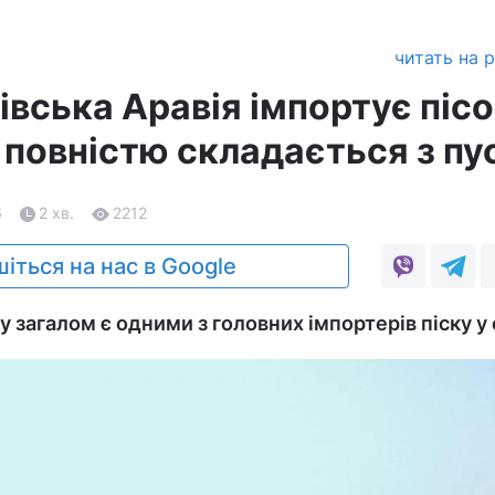
читать на 
вська Аравія імпортує пісо
повністю складається з пу
6
2 хв.
2212
іться на нас в Google
 загалом є одними з головних імпортерів піску у с