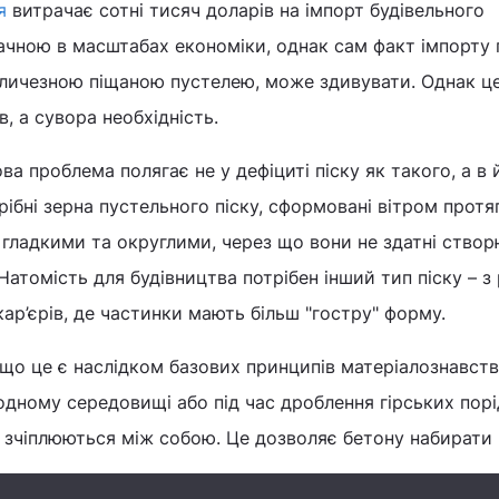
я
витрачає сотні тисяч доларів на імпорт будівельного
начною в масштабах економіки, однак сам факт імпорту 
еличезною піщаною пустелею, може здивувати. Однак ц
в, а сувора необхідність.
ова проблема полягає не у дефіциті піску як такого, а в 
рібні зерна пустельного піску, сформовані вітром протя
 гладкими та округлими, через що вони не здатні ство
 Натомість для будівництва потрібен інший тип піску – з 
кар’єрів, де частинки мають більш "гостру" форму.
 що це є наслідком базових принципів матеріалознавств
водному середовищі або під час дроблення гірських пор
е зчіплюються між собою. Це дозволяє бетону набирати 