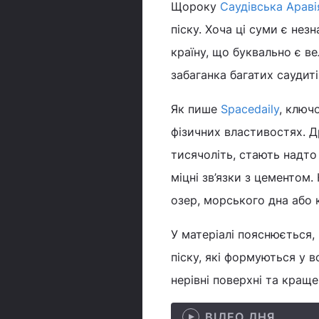
Щороку
Саудівська Араві
піску. Хоча ці суми є нез
країну, що буквально є в
забаганка багатих саудиті
Як пише
Spacedaily
, ключ
фізичних властивостях. Д
тисячоліть, стають надто
міцні зв’язки з цементом.
озер, морського дна або 
У матеріалі пояснюється,
піску, які формуються у 
нерівні поверхні та кращ
ВІДЕО ДНЯ