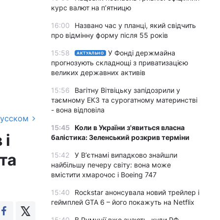
курс валют на п’ятницю
16:00
Названо час у планці, який свідчить
про відмінну форму після 55 років
15:58
У Фонді держмайна
АКТУАЛЬНО
прогнозують складнощі з приватизацією
великих державних активів
15:56
Вагітну Вітвіцьку запідозрили у
таємному ЕКЗ та сурогатному материнстві
- вона відповіла
русском
15:45
Коли в України з'явиться власна
 і
балістика: Зеленський розкрив терміни
ята
15:42
У Вʼєтнамі випадково знайшли
найбільшу печеру світу: вона може
вмістити хмарочос і Boeing 747
15:40
Rockstar анонсувала новий трейлер і
геймплей GTA 6 – його покажуть на Netflix
15:40
В Румунії вже знають, куди РФ