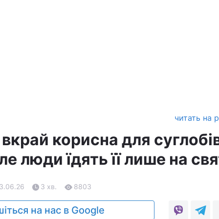
читать на 
вкрай корисна для суглобів
ле люди їдять її лише на св
03.06.26
3 хв.
8803
іться на нас в Google