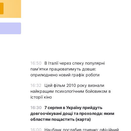
16:50
В Італії через спеку популярні
пам'ятки працюватимуть довше:
оприлюднено новий графік роботи
16:32
Цей фільм 2010 року визнали
найкращим психологічним бойовиком в
історії кіно
16:30
7 серпня в Україну прийдуть
довгоочікувані дощі та прохолода: яким
областям пощастить (карта)
16:00
Нацбанк послабив гривню: офіційний