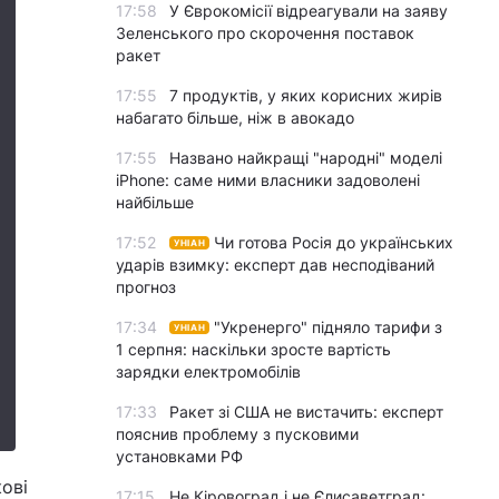
17:58
У Єврокомісії відреагували на заяву
Зеленського про скорочення поставок
ракет
17:55
7 продуктів, у яких корисних жирів
набагато більше, ніж в авокадо
17:55
Названо найкращі "народні" моделі
iPhone: саме ними власники задоволені
найбільше
17:52
Чи готова Росія до українських
УНІАН
ударів взимку: експерт дав несподіваний
прогноз
17:34
"Укренерго" підняло тарифи з
УНІАН
1 серпня: наскільки зросте вартість
зарядки електромобілів
17:33
Ракет зі США не вистачить: експерт
пояснив проблему з пусковими
установками РФ
ові
17:15
Не Кіровоград і не Єлисаветград: