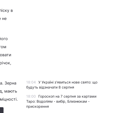
піску в
е не
його
гом
рювати
річок,
18:04
У Україні з'явиться нове свято: що
а. Зерна
будуть відзначати 8 серпня
ід, мають
18:00
Гороскоп на 7 серпня за картами
міцності.
Таро: Водоліям - вибір, Близнюкам -
прискорення