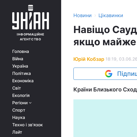
›
Новини
Цікавинки
Навіщо Сауді
ІНФОРМАЦІЙНЕ
якщо майже 
АГЕНТСТВО
Головна
Юрій Кобзар
Війна
18:19, 03.06.2
Україна
Підпиш
Політика
Економіка
Світ
Країни Близького Сходу
Екологія
Регіони
Спорт
Наука
Техно і зв'язок
Лайт