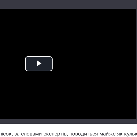
Play
Video
пісок, за словами експертів, поводиться майже як кульк