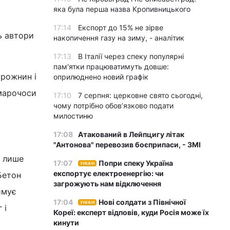
яка була перша назва Кропивницького
17:14
Експорт до 15% не зірве
ь автори
накопичення газу на зиму, - аналітик
17:13
В Італії через спеку популярні
пам'ятки працюватимуть довше:
орожнин і
оприлюднено новий графік
хмарочоси
17:10
7 серпня: церковне свято сьогодні,
чому потрібно обов’язково подати
милостиню
17:08
Атакований в Лейпцигу літак
"Антонова" перевозив боєприпаси, - ЗМІ
є лише
17:07
Попри спеку Україна
УНІАН
експортує електроенергію: чи
Бетон
загрожують нам відключення
имує
17:04
Нові солдати з Північної
УНІАН
 і
Кореї: експерт відповів, куди Росія може їх
кинути