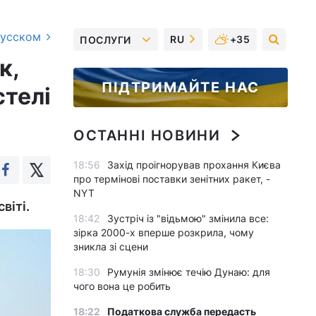
русском
RU
+35
ПОСЛУГИ
к,
ПІДТРИМАЙТЕ НАС
стелі
ОСТАННІ НОВИНИ
18:56
Захід проігнорував прохання Києва
про термінові поставки зенітних ракет, -
NYT
віті.
18:42
Зустріч із "відьмою" змінила все:
зірка 2000-х вперше розкрила, чому
зникла зі сцени
18:30
Румунія змінює течію Дунаю: для
чого вона це робить
18:22
Податкова служба передасть