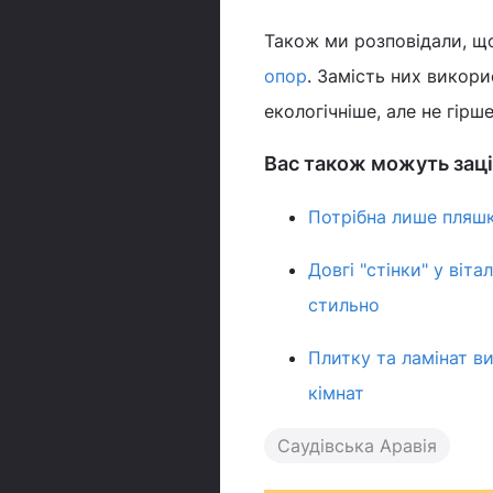
Також ми розповідали, щ
опор
. Замість них викор
екологічніше, але не гірше
Вас також можуть заці
Потрібна лише пляшк
Довгі "стінки" у віт
стильно
Плитку та ламінат ви
кімнат
Саудівська Аравія