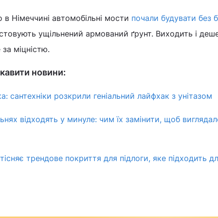
о в Німеччині автомобільні мости
почали будувати без 
истовують ущільнений армований ґрунт. Виходить і деше
 за міцністю.
кавити новини:
а: сантехніки розкрили геніальний лайфхак з унітазом
альнях відходять у минуле: чим їх замінити, щоб виглядал
тісняє трендове покриття для підлоги, яке підходить дл