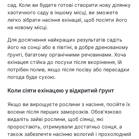
сад. Коли ви будете готові створити нову ділянку
хаотичного саду в іншому місці, ви зможете
легко зібрати насіння ехінацеї, щоб посіяти його
на новому місці.
Для досягнення найкращих результатів садіть
його на сонці або в півтіні, в добре дренованому
ґрунті, багатому органічними речовинами. Хоча
ехінацея стійка до посухи після вкорінення, їй
потрібен полив, якщо після посіву або пересадки
погода буде сухою.
Коли сіяти ехінацею у відкритий ґрунт
Якщо ви вирощуєте рослини з насіння, посійте їх
восени після перших заморозків. Обов'язково
видаліть зайві рослини, щоб сіянці, які
проростають, отримували достатньо сонця, а
також забезпечте насінню вологий і прохолодний