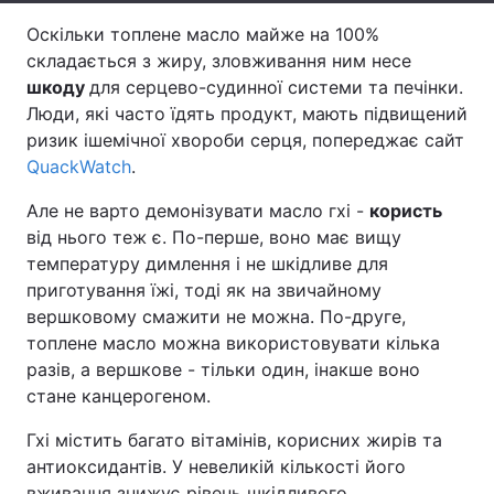
Оскільки топлене масло майже на 100%
Тема оформлення
складається з жиру, зловживання ним несе
шкоду
для серцево-судинної системи та печінки.
Люди, які часто їдять продукт, мають підвищений
ризик ішемічної хвороби серця, попереджає сайт
QuackWatch
.
Але не варто демонізувати масло гхі -
користь
від нього теж є. По-перше, воно має вищу
температуру димлення і не шкідливе для
приготування їжі, тоді як на звичайному
вершковому смажити не можна. По-друге,
топлене масло можна використовувати кілька
разів, а вершкове - тільки один, інакше воно
стане канцерогеном.
Гхі містить багато вітамінів, корисних жирів та
антиоксидантів. У невеликій кількості його
вживання знижує рівень шкідливого