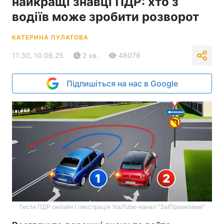
найкращі знавці ПДР: хто з
водіїв може зробити розворот
КАТЕРИНА ПУЛАТОВА
11:30, 10.06.25
2 хв.
48078
Підпишіться на нас в Google
Тести ПДР онлайн / ілюстрація YouTube-канал "За!Правилами"