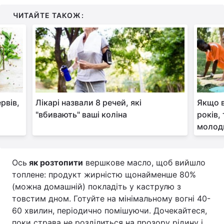
ЧИТАЙТЕ ТАКОЖ:
рвів,
Лікарі назвали 8 речей, які
Якщо в
"вбивають" ваші коліна
років,
моло
Ось
як розтопити
вершкове масло, щоб вийшло
топлене: продукт жирністю щонайменше 80%
(можна домашній) покладіть у каструлю з
товстим дном. Готуйте на мінімальному вогні 40-
60 хвилин, періодично помішуючи. Дочекайтеся,
поки страва не розділиться на прозору рідину і