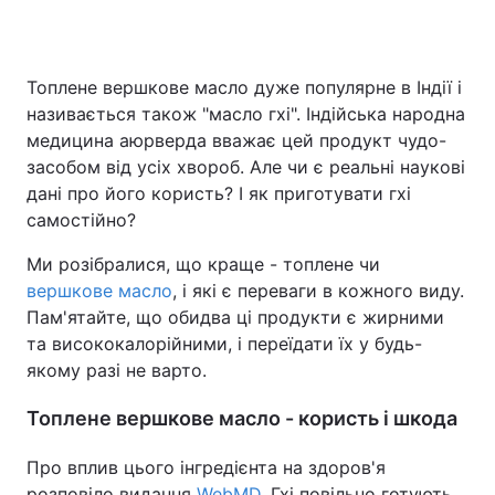
Топлене вершкове масло дуже популярне в Індії і
Головна
Війна
називається також "масло гхі". Індійська народна
медицина аюрверда вважає цей продукт чудо-
Україна
Політика
засобом від усіх хвороб. Але чи є реальні наукові
дані про його користь? І як приготувати гхі
Економіка
Світ
самостійно?
Спорт
Наука
Ми розібралися, що краще - топлене чи
вершкове масло
Техно і зв'язок
, і які є переваги в кожного виду.
Лайт
Пам'ятайте, що обидва ці продукти є жирними
Зброя
Інциденти
та висококалорійними, і переїдати їх у будь-
якому разі не варто.
Здоров'я
Туризм
Топлене вершкове масло - користь і шкода
Цікавинки
Погода
Про вплив цього інгредієнта на здоров'я
Екологія
Регіони
розповіло видання
WebMD
. Гхі повільно готують