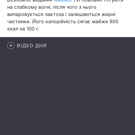
на слабкому вогні, після чого з нього
Лонгріди
випаровується лактоза і залишаються жирні
частинки. Його калорійність сягає майже 900
ккал на 100 г.
Відео з Youtube
Статті
Інтерв'ю
Думки
ВІДЕО ДНЯ
Архів
Вакансії
Контакти
Послуги