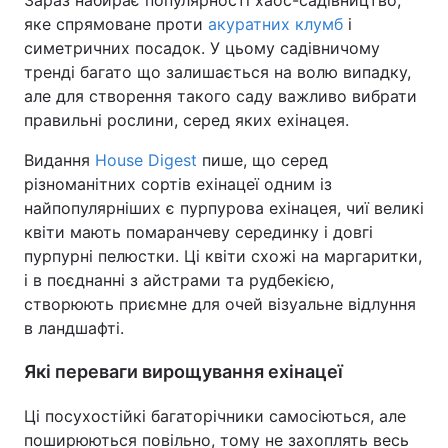
Зараз набирає популярності хаос-садівництво,
яке спрямоване проти
акуратних клумб
і
симетричних посадок. У цьому садівничому
тренді багато що залишається на волю випадку,
але для створення такого саду важливо вибрати
правильні рослини, серед яких ехінацея.
Видання
House Digest
пише, що серед
різноманітних сортів ехінацеї одним із
найпопулярніших є пурпурова ехінацея, чиї великі
квіти мають помаранчеву серединку і довгі
пурпурні пелюстки. Ці квіти схожі на маргаритки,
і в поєднанні з айстрами та рудбекією,
створюють приємне для очей візуальне відлуння
в ландшафті.
Які переваги вирощування ехінацеї
Ці посухостійкі багаторічники самосіються, але
поширюються повільно, тому не захоплять весь