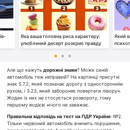
їв-
Яка ваша головна риса характеру:
Який в
улюблений десерт розкриє правду
психол
Але що кажуть
дорожні знаки
? Може синій
автомобіль теж неправий? На картинці присутні
знак 5.7.2, який позначає дорогу з одностороннім
рухом, і 3.23, який забороняє повертати ліворуч.
Жоден із них не стосується розвороту, тому
першому водієві нічого не заважає.
Правильна відповідь на тест на ПДР України
: №2.
Тільки червоний автомобіль вчинить порушення,