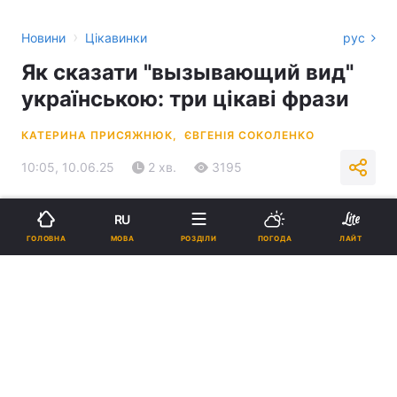
›
Новини
Цікавинки
рус
Як сказати "вызывающий вид"
українською: три цікаві фрази
КАТЕРИНА ПРИСЯЖНЮК,
ЄВГЕНІЯ СОКОЛЕНКО
10:05, 10.06.25
2 хв.
3195
Підпишіться на нас в Google
RU
МОВА
ГОЛОВНА
РОЗДІЛИ
ПОГОДА
ЛАЙТ