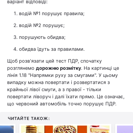
варіант відповіді:
водій №1 порушує правила;
водій №2 порушує;
порушують обидва;
обидва їдуть за правилами.
Щоб розв'язати цей тест ПДР, спочатку
розглянемо
дорожню розмітку
. На картинці це
лінія 1.18 "Напрямки руху за смугами". У цьому
випадку можна повертати і розвертатися з
крайньої лівої смуги, а з правої - тільки
повертати ліворуч і далі їхати прямо. Це означає,
що червоний автомобіль точно порушує ПДР.
ЧИТАЙТЕ ТАКОЖ: