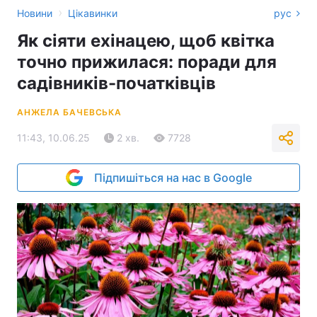
›
Новини
Цікавинки
рус
Як сіяти ехінацею, щоб квітка
точно прижилася: поради для
садівників-початківців
АНЖЕЛА БАЧЕВСЬКА
11:43, 10.06.25
2 хв.
7728
Підпишіться на нас в Google