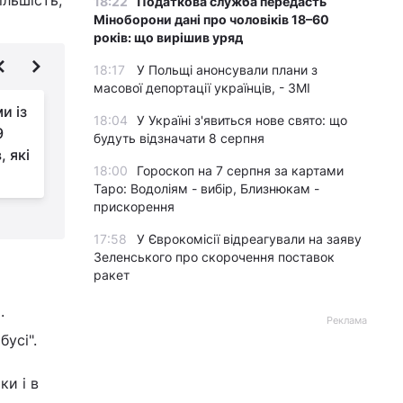
18:22
Податкова служба передасть
Міноборони дані про чоловіків 18–60
років: що вирішив уряд
18:17
У Польщі анонсували плани з
масової депортації українців, - ЗМІ
и із
Який фрукт ви любите
18:04
У Україні з'явиться нове свято: що
9
найбільше: цікавий
будуть відзначати 8 серпня
 які
психологічний тест
18:00
Гороскоп на 7 серпня за картами
Таро: Водоліям - вибір, Близнюкам -
прискорення
17:58
У Єврокомісії відреагували на заяву
Зеленського про скорочення поставок
ракет
і
.
Реклама
усі".
ки і в