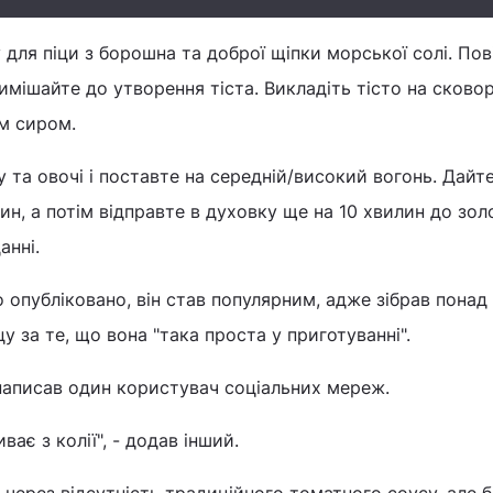
 для піци з борошна та доброї щіпки морської солі. Пов
мішайте до утворення тіста. Викладіть тісто на сковор
им сиром.
 та овочі і поставте на середній/високий вогонь. Дайте
ин, а потім відправте в духовку ще на 10 хвилин до зо
анні.
о опубліковано, він став популярним, адже зібрав понад
цу за те, що вона "така проста у приготуванні".
 написав один користувач соціальних мереж.
ає з колії", - додав інший.
через відсутність традиційного томатного соусу, але б