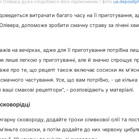
мі Олівера дуже сподобався його підписникам / фото
ua.depositp
доведеться витрачати багато часу на її приготування, 
Олівера, допоможе зробити смачну страву за лічені хви
ажів на вечірках, адже для її приготування потрібна ли
 не лише легкою у приготуванні, але й значно спрощує п
вже про те, що рецепт також включає сосиски як м'яс
смачного частування. Усе, що вам потрібно, - це кілька
и ваші смакові рецептори", - розповідають у матеріалі.
 сковорідці
игарну сковороду, додайте трохи оливкової олії та пост
ум'яньте сосиски, а потім додайте до них червону цибул