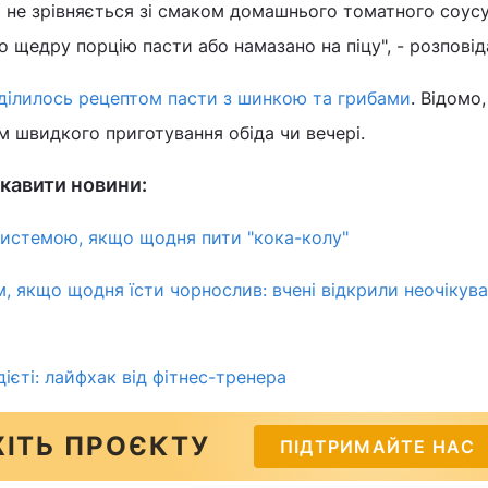
 не зрівняється зі смаком домашнього томатного соусу
 щедру порцію пасти або намазано на піцу", - розповід
ділилось рецептом пасти з шинкою та грибами
. Відомо
м швидкого приготування обіда чи вечері.
кавити новини:
системою, якщо щодня пити "кока-колу"
, якщо щодня їсти чорнослив: вчені відкрили неочікува
дієті: лайфхак від фітнес-тренера
ІТЬ ПРОЄКТУ
ПІДТРИМАЙТЕ НАС