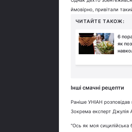
ймовірно, привітали так
ЧИТАЙТЕ ТАКОЖ:
Який фрукт ви любите
6 пора
найбільше: цікавий
як по
психологічний тест
навко
Інші смачні рецепти
Раніше УНІАН розповідав
Зокрема експерт Джулія Ар
"Ось як моя сицилійська 