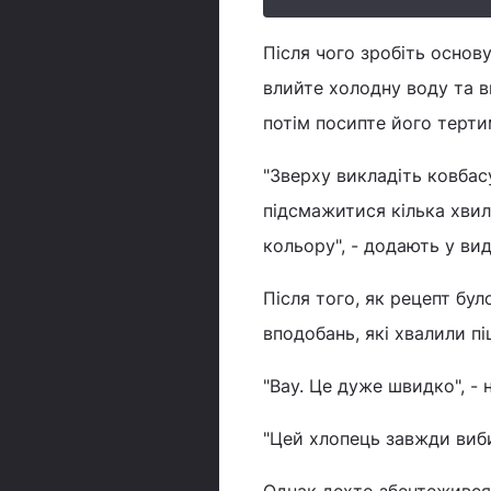
Після чого зробіть основу
влийте холодну воду та ви
потім посипте його терт
"Зверху викладіть ковбасу
підсмажитися кілька хвил
кольору", - додають у вид
Після того, як рецепт бул
вподобань, які хвалили пі
"Вау. Це дуже швидко", -
"Цей хлопець завжди вибив
Однак дехто збентежився 