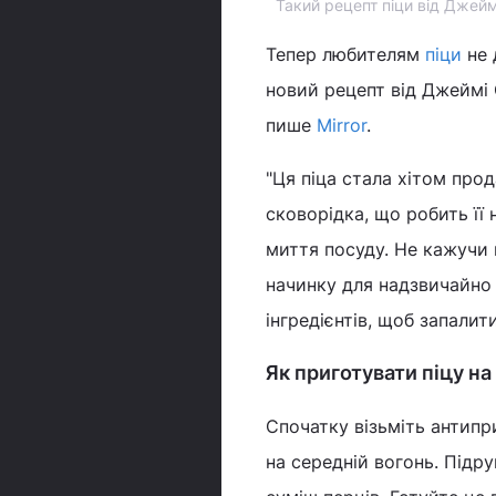
Такий рецепт піци від Джей
Тепер любителям
піци
не 
новий рецепт від Джеймі 
пише
Mirror
.
"Ця піца стала хітом прод
сковорідка, що робить її
миття посуду. Не кажучи 
начинку для надзвичайно 
інгредієнтів, щоб запалит
Як приготувати піцу на
Спочатку візьміть антипр
на середній вогонь. Підр