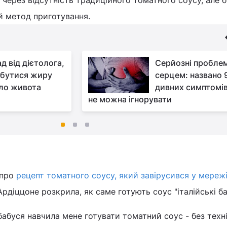
ий метод приготування.
д від дієтолога,
Серйозні проблем
збутися жиру
серцем: названо 
ло живота
дивних симптомів,
не можна ігнорувати
 про
рецепт томатного соусу, який завірусився у мереж
діццоне розкрила, як саме готують соус "італійські баб
бабуся навчила мене готувати томатний соус - без техні