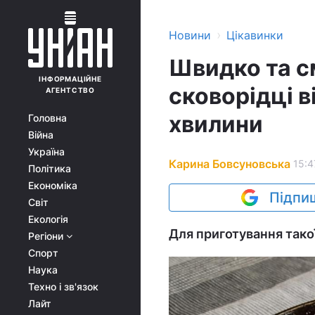
›
Новини
Цікавинки
Швидко та см
ІНФОРМАЦІЙНЕ
сковорідці в
АГЕНТСТВО
хвилини
Головна
Війна
Україна
Карина Бовсуновська
15:4
Політика
Економіка
Підпиш
Світ
Екологія
Для приготування такої
Регіони
Спорт
Наука
Техно і зв'язок
Лайт