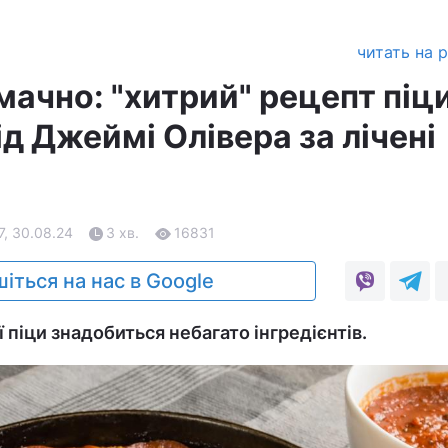
читать на 
ачно: "хитрий" рецепт піци
ід Джеймі Олівера за лічені
7, 30.08.24
3 хв.
16831
іться на нас в Google
 піци знадобиться небагато інгредієнтів.