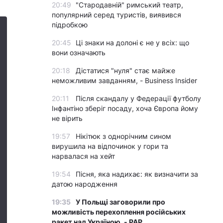
20:49
"Стародавній" римський театр,
популярний серед туристів, виявився
підробкою
20:45
Ці знаки на долоні є не у всіх: що
вони означають
20:18
Дістатися "нуля" стає майже
неможливим завданням, - Business Insider
20:11
Після скандалу у Федерації футболу
Інфантіно зберіг посаду, хоча Європа йому
не вірить
19:57
Нікітюк з однорічним сином
вирушила на відпочинок у гори та
нарвалася на хейт
19:54
Пісня, яка надихає: як визначити за
датою народження
19:35
У Польщі заговорили про
можливість перехоплення російських
ракет над Україною, - PAP