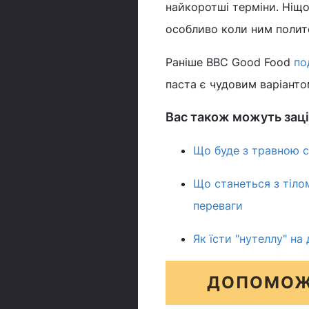
найкоротші терміни. Ніщо
особливо коли ним полито
Раніше BBC Good Food
по
паста є чудовим варіанто
Вас також можуть заці
Що буде з травною 
Що станеться з тілом
переваги
Як їсти "нутеллу" на 
ДОПОМОЖ