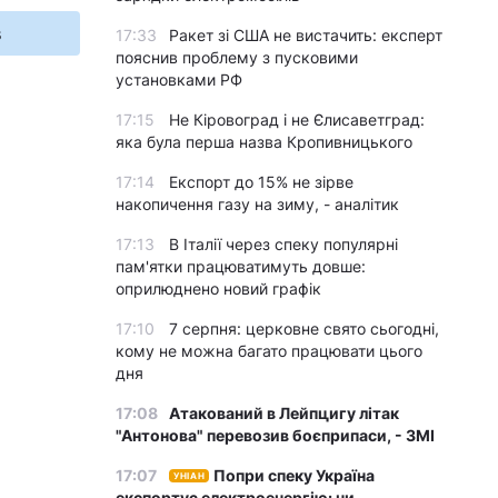
s
17:33
Ракет зі США не вистачить: експерт
пояснив проблему з пусковими
установками РФ
17:15
Не Кіровоград і не Єлисаветград:
яка була перша назва Кропивницького
17:14
Експорт до 15% не зірве
накопичення газу на зиму, - аналітик
17:13
В Італії через спеку популярні
пам'ятки працюватимуть довше:
оприлюднено новий графік
17:10
7 серпня: церковне свято сьогодні,
кому не можна багато працювати цього
дня
17:08
Атакований в Лейпцигу літак
"Антонова" перевозив боєприпаси, - ЗМІ
17:07
Попри спеку Україна
УНІАН
експортує електроенергію: чи