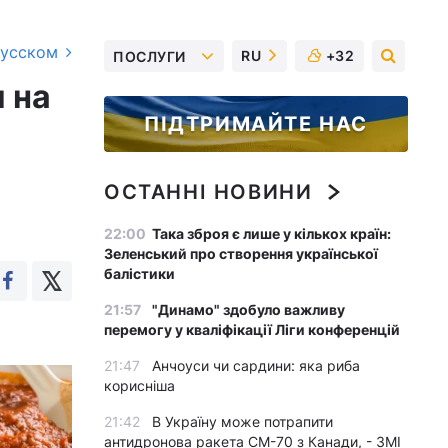
русском
RU
+32
ПОСЛУГИ
 на
ПІДТРИМАЙТЕ НАС
ОСТАННІ НОВИНИ
22:00
Така зброя є лише у кількох країн:
Зеленський про створення української
балістики
21:57
"Динамо" здобуло важливу
перемогу у кваліфікації Ліги конференцій
21:47
Анчоуси чи сардини: яка риба
корисніша
21:42
В Україну може потрапити
антидронова ракета CM-70 з Канади, - ЗМІ