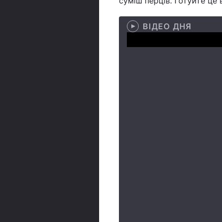
суміш перців. Готуйте це 
ВІДЕО ДНЯ