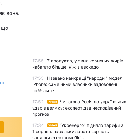
,
ає вона.
, що
17:55
7 продуктів, у яких корисних жирів
набагато більше, ніж в авокадо
17:55
Названо найкращі "народні" моделі
ні
iPhone: саме ними власники задоволені
найбільше
17:52
Чи готова Росія до українських
УНІАН
ударів взимку: експерт дав несподіваний
прогноз
17:34
"Укренерго" підняло тарифи з
УНІАН
1 серпня: наскільки зросте вартість
зарядки електромобілів