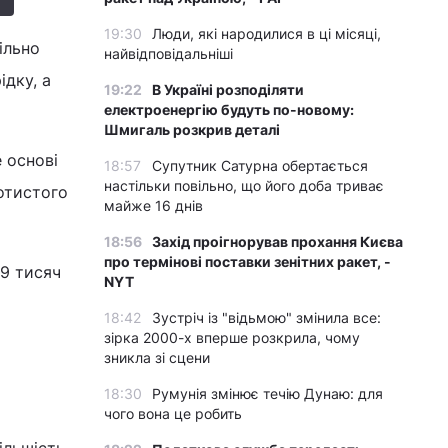
19:30
Люди, які народилися в ці місяці,
ільно
найвідповідальніші
ідку, а
19:22
В Україні розподіляти
електроенергію будуть по-новому:
Шмигаль розкрив деталі
 основі
18:57
Супутник Сатурна обертається
настільки повільно, що його доба триває
лотистого
майже 16 днів
18:56
Захід проігнорував прохання Києва
про термінові поставки зенітних ракет, -
 9 тисяч
NYT
18:42
Зустріч із "відьмою" змінила все:
зірка 2000-х вперше розкрила, чому
зникла зі сцени
18:30
Румунія змінює течію Дунаю: для
чого вона це робить
ільшість,