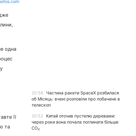
hotos.com
адже
лини,
ше одна
роцес
ну
20:58
Частина ракети SpaceX розбилася
об Місяць: вчені розповіли про побачене в
телескоп
20:52
Китай оточив пустелю деревами:
авте її
через роки вона почала поглинати більше
ю та
CO₂