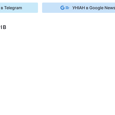
 в Telegram
УНІАН в Google New
ІВ