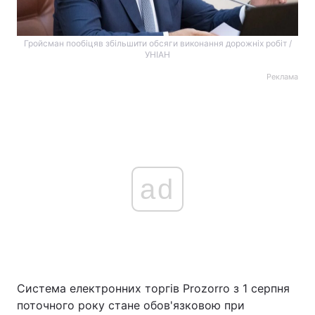
Гройсман пообіцяв збільшити обсяги виконання дорожніх робіт /
УНІАН
Реклама
ad
Система електронних торгів Prozorro з 1 серпня
поточного року стане обов'язковою при