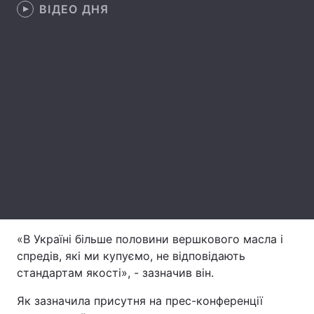
ВІДЕО ДНЯ
Лонгріди
Відео з Youtube
Статті
Інтерв'ю
Думки
Архів
Вакансії
Контакти
Послуги
«В Україні більше половини вершкового масла і
спредів, які ми купуємо, не відповідають
стандартам якості», - зазначив він.
Як зазначила присутня на прес-конференції