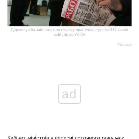
Держслужба зайнятості за півроку працевлаштувала 387 тисяч
осіб / Фото УНІАН
Реклама
ad
Кабінет міністрів у вересні поточного року має