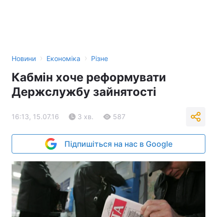
›
›
Новини
Економіка
Різне
Кабмін хоче реформувати
Держслужбу зайнятості
16:13, 15.07.16
3 хв.
587
Підпишіться на нас в Google