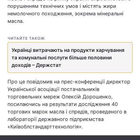
порушенням технічних умов і містять жири
немолочного походження, зокрема мінеральні
масла.
Головна
Війна
ЧИТАЙТЕ ТАКОЖ
Україна
Політика
Українці витрачають на продукти харчування
Економіка
Світ
та комунальні послуги більше половини
доходів – Держстат
Спорт
Наука
Про це повідомив на прес-конференції директор
Техно і зв'язок
Лайт
Української асоціації постачальників
Зброя
Інциденти
торговельних мереж Олексій Дорошенко,
посилаючись на результати дослідження 40
Здоров'я
Туризм
торгових марок масла і спредів, проведеного в
лабораторії державного підприємства
Цікавинки
Погода
«Київоблстандарттехнологія».
Екологія
Регіони