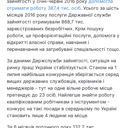
зайнятості у січні-червні 2016 року
допомогла
отримати роботу 387,4 тис. осіб
. Усього за шість
місяців 2016 року послуги Державної служби
зайнятості отримували 868,7 тис.
зареєстрованих безробітних. Крім пошуку
роботи, це профорієнтаційні послуги, допомога у
відкритті власної справи, навчання і
перенавчання на затребувані спеціальності тощо.
За даними Держслужби зайнятості, ситуація на
ринку праці України стабілізується. Станом на 1
липня найбільша конкуренція зберігається серед
вищих державних службовців, керівників і
менеджерів - тут на одне вільне робоче місце
претендує до 23 осіб. Найлегше знайти роботу
кваліфікованим робітникам з інструментом -
конкурс на такі посади в середньому по Україні
становить лише 4 людини на місце.
За 6 місяців поточного року 132,2 тис.