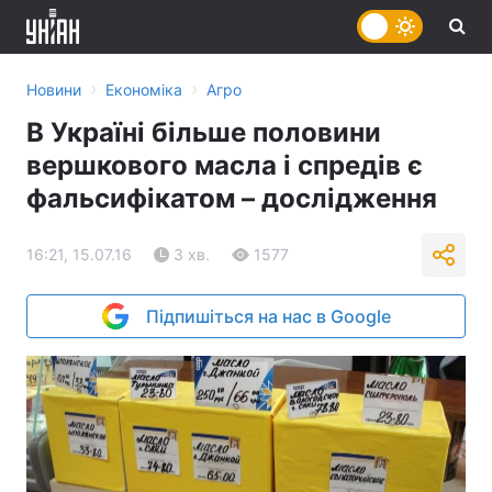
›
›
Новини
Економіка
Агро
В Україні більше половини
вершкового масла і спредів є
фальсифікатом – дослідження
16:21, 15.07.16
3 хв.
1577
Підпишіться на нас в Google