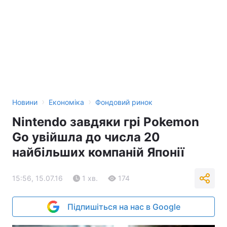
›
›
Новини
Економіка
Фондовий ринок
Nintendo завдяки грі Pokemon
Go увійшла до числа 20
найбільших компаній Японії
15:56, 15.07.16
1 хв.
174
Підпишіться на нас в Google