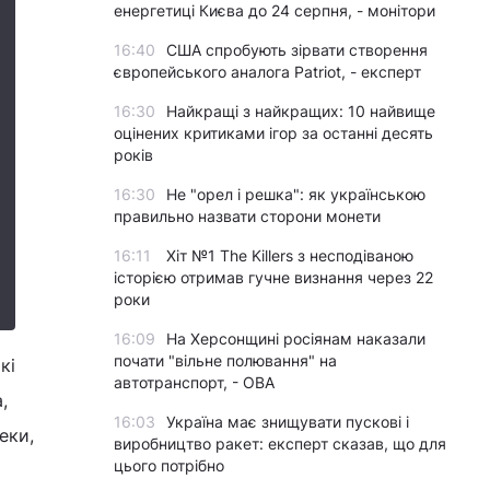
енергетиці Києва до 24 серпня, - монітори
16:40
США спробують зірвати створення
європейського аналога Patriot, - експерт
16:30
Найкращі з найкращих: 10 найвище
оцінених критиками ігор за останні десять
років
16:30
Не "орел і решка": як українською
правильно назвати сторони монети
16:11
Хіт №1 The Killers з несподіваною
історією отримав гучне визнання через 22
роки
16:09
На Херсонщині росіянам наказали
почати "вільне полювання" на
кі
автотранспорт, - ОВА
,
16:03
Україна має знищувати пускові і
еки,
виробництво ракет: експерт сказав, що для
цього потрібно