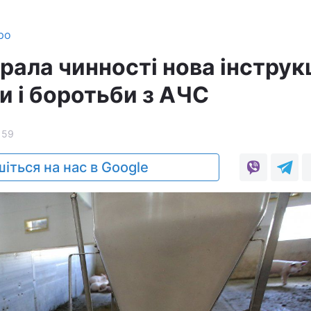
ро
брала чинності нова інструк
и і боротьби з АЧС
159
іться на нас в Google