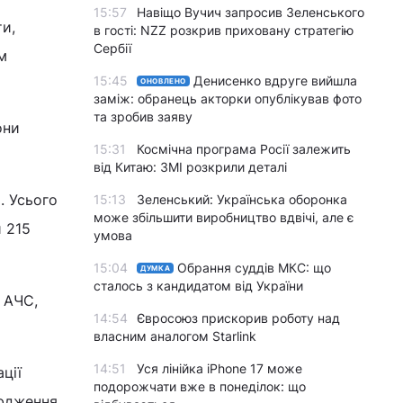
15:57
Навіщо Вучич запросив Зеленського
и,
в гості: NZZ розкрив приховану стратегію
Сербії
м
15:45
Денисенко вдруге вийшла
ОНОВЛЕНО
заміж: обранець акторки опублікував фото
та зробив заяву
они
15:31
Космічна програма Росії залежить
від Китаю: ЗМІ розкрили деталі
С
. Усього
15:13
Зеленський: Українська оборонка
може збільшити виробництво вдвічі, але є
и 215
умова
15:04
Обрання суддів МКС: що
ДУМКА
сталось з кандидатом від України
 АЧС,
14:54
Євросоюз прискорив роботу над
власним аналогом Starlink
14:51
Уся лінійка iPhone 17 може
ції
подорожчати вже в понеділок: що
сюдження