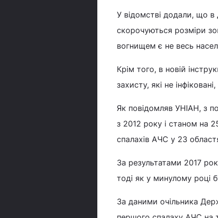
У відомстві додали, що в
скорочуються розміри зон
вогнищем є не весь населе
Крім того, в новій інстру
захисту, які не інфікован
Як повідомляв УНІАН, з п
з 2012 року і станом на 2
спалахів АЧС у 23 област
За результатами 2017 рок
тоді як у минулому році 
За даними очільника Дер
першого спалаху АЧС на т