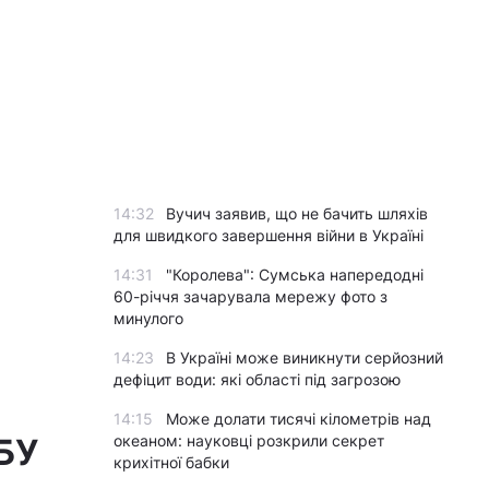
14:32
Вучич заявив, що не бачить шляхів
для швидкого завершення війни в Україні
14:31
"Королева": Сумська напередодні
60-річчя зачарувала мережу фото з
минулого
14:23
В Україні може виникнути серйозний
дефіцит води: які області під загрозою
14:15
Може долати тисячі кілометрів над
океаном: науковці розкрили секрет
НБУ
крихітної бабки