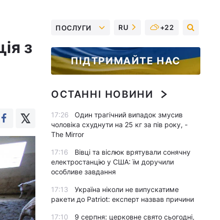
RU
+22
ПОСЛУГИ
ція з
ПІДТРИМАЙТЕ НАС
ОСТАННІ НОВИНИ
17:26
Один трагічний випадок змусив
чоловіка схуднути на 25 кг за пів року, -
The Mirror
17:16
Вівці та віслюк врятували сонячну
електростанцію у США: їм доручили
особливе завдання
17:13
Україна ніколи не випускатиме
ракети до Patriot: експерт назвав причини
17:10
9 серпня: церковне свято сьогодні,