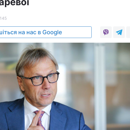
аревої
145
іться на нас в Google