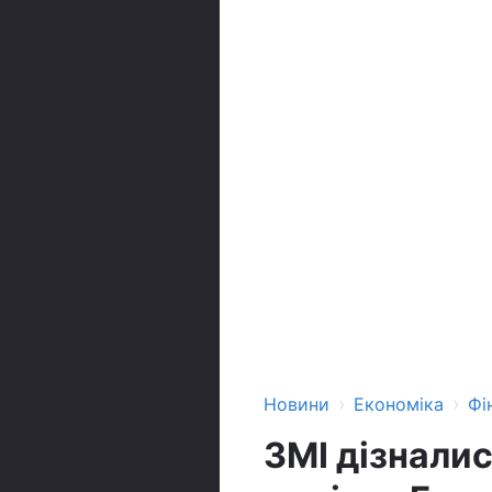
›
›
Новини
Економіка
Фі
ЗМІ дізналис