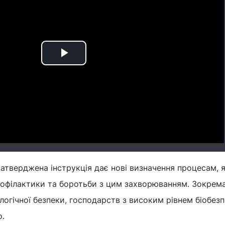
Play
Video
атверджена інструкція дає нові визначення процесам, я
рофілактики та боротьби з цим захворюванням. Зокрема
логічної безпеки, господарств з високим рівнем біобезп
о.