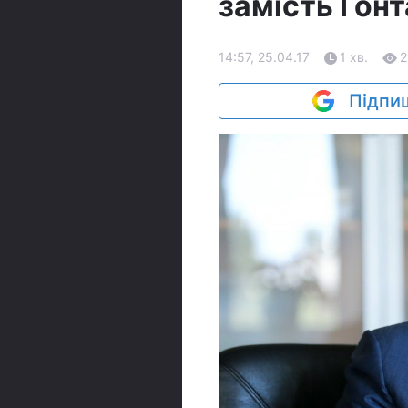
замість Гонт
14:57, 25.04.17
1 хв.
2
Підпиш