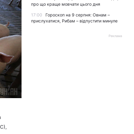
про що краще мовчати цього дня
17:00
Гороскоп на 9 серпня: Овнам –
прислухатися, Рибам – відпустити минуле
Реклама
з
С),