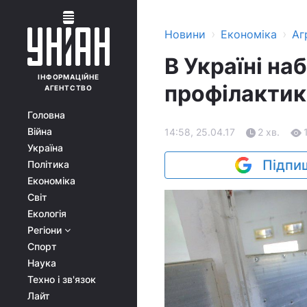
›
›
Новини
Економіка
Аг
В Україні на
ІНФОРМАЦІЙНЕ
профілактик
АГЕНТСТВО
Головна
Війна
14:58, 25.04.17
2 хв.
Україна
Підпиш
Політика
Економіка
Світ
Екологія
Регіони
Спорт
Наука
Техно і зв'язок
Лайт