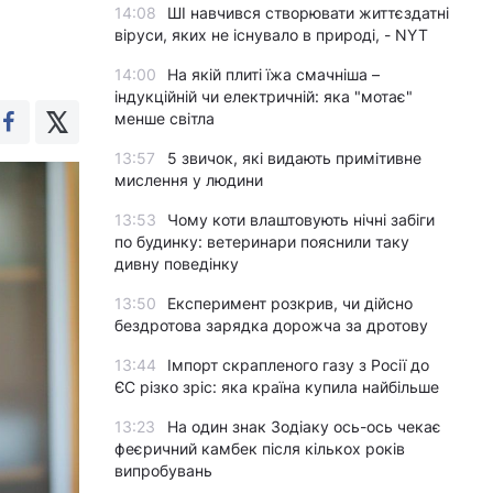
14:08
ШІ навчився створювати життєздатні
віруси, яких не існувало в природі, - NYT
14:00
На якій плиті їжа смачніша –
індукційній чи електричній: яка "мотає"
менше світла
13:57
5 звичок, які видають примітивне
мислення у людини
13:53
Чому коти влаштовують нічні забіги
по будинку: ветеринари пояснили таку
дивну поведінку
13:50
Експеримент розкрив, чи дійсно
бездротова зарядка дорожча за дротову
13:44
Імпорт скрапленого газу з Росії до
ЄС різко зріс: яка країна купила найбільше
13:23
На один знак Зодіаку ось-ось чекає
феєричний камбек після кількох років
випробувань