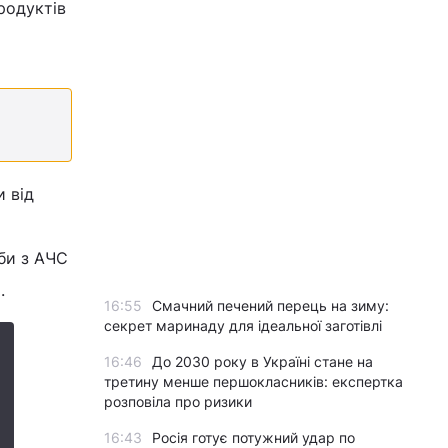
родуктів
и від
би з АЧС
.
16:55
Смачний печений перець на зиму:
секрет маринаду для ідеальної заготівлі
16:46
До 2030 року в Україні стане на
третину менше першокласників: експертка
розповіла про ризики
16:43
Росія готує потужний удар по