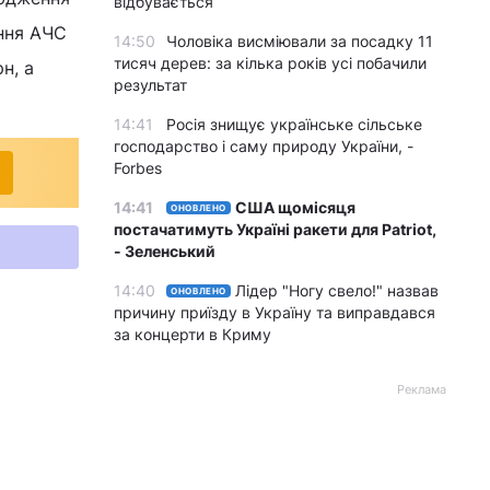
відбувається
ння АЧС
14:50
Чоловіка висміювали за посадку 11
тисяч дерев: за кілька років усі побачили
н, а
результат
14:41
Росія знищує українське сільське
господарство і саму природу України, -
Forbes
14:41
США щомісяця
ОНОВЛЕНО
постачатимуть Україні ракети для Patriot,
- Зеленський
14:40
Лідер "Ногу свело!" назвав
ОНОВЛЕНО
причину приїзду в Україну та виправдався
за концерти в Криму
Реклама