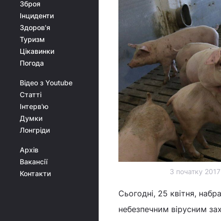
Зброя
Інциденти
Здоров'я
Туризм
Цікавинки
Погода
Відео з Youtube
Статті
Інтерв'ю
Думки
Лонгріди
Архів
Вакансії
З початку 2017
Контакти
Сьогодні, 25 квітня, набр
небезпечним вірусним за