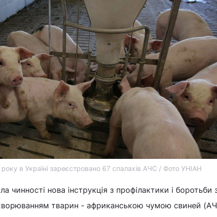
 року в Україні зареєстровано 67 спалахів АЧС / Фото УНІАН
ала чинності нова інструкція з профілактики і боротьби 
хворюванням тварин - африканською чумою свиней (АЧ