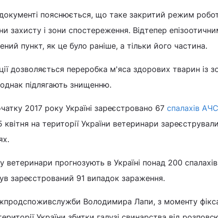
 документі пояснюється, що таке закритий режим робот
и захисту і зони спостереження. Відтепер епізоотични
ний пункт, як це було раніше, а тільки його частина.
кції дозволяється переробка м'яса здорових тварин із з
і, однак підлягають знищенню.
очатку 2017 року Україні зареєстровано 67
спалахів АЧ
5 квітня на території України ветеринари зареєструвал
ях.
у ветеринари прогнозують в Україні понад 200 спалахів
був зареєстрований 91 випадок зараження.
жпродспоживслужби Володимира Лапи, з моменту фікса
ериторії України збитки галузі свинарства від розпов