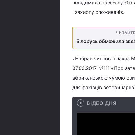
повідомила прес-служба 
і захисту споживачів.
ЧИТАЙТ
Білорусь обмежила ввез
«Набрав чинності наказ М
07.03.2017 №111 «Про зат
африканською чумою свин
для фахівців ветеринарної
ВІДЕО ДНЯ