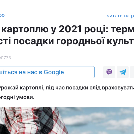
ро
читать на 
картоплю у 2021 році: терм
сті посадки городньої куль
90773
іться на нас в Google
рожай картоплі, під час посадки слід враховуват
огодні умови.