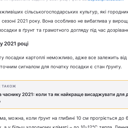
ажливіших сільськогосподарських культур, які городни
 сезоні 2021 року. Вона особливо не вибаглива у вирощ
посадки в ґрунт та грамотного догляду під час дозріван
у 2021 році
ту посадки картоплі неможливо, адже все залежить від
точним сигналом для початку посадки є стан ґрунту.
Е ТАКОЖ
 часнику 2021: коли та як найкраще висаджувати для 
ю
ма, можна, коли ґрунт на глибині 10 см прогріється до 
, а у більш холодному кліматі – до 10-12°С тепла. Денн