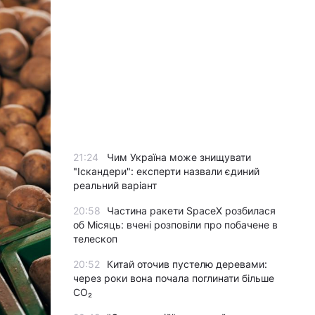
21:24
Чим Україна може знищувати
"Іскандери": експерти назвали єдиний
реальний варіант
20:58
Частина ракети SpaceX розбилася
об Місяць: вчені розповіли про побачене в
телескоп
20:52
Китай оточив пустелю деревами:
через роки вона почала поглинати більше
CO₂