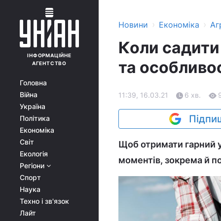
›
›
Новини
Економіка
Аг
Коли садити 
ІНФОРМАЦІЙНЕ
та особливо
АГЕНТСТВО
Головна
Війна
11:39, 16.03.21
6 хв.
Україна
Підпиш
Політика
Економіка
Світ
Щоб отримати гарний у
Екологія
моментів, зокрема й п
Регіони
Спорт
Наука
Техно і зв'язок
Лайт