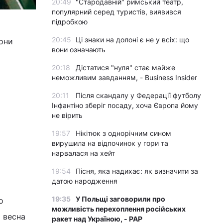
20:49
"Стародавній" римський театр,
популярний серед туристів, виявився
підробкою
20:45
Ці знаки на долоні є не у всіх: що
вони
вони означають
20:18
Дістатися "нуля" стає майже
неможливим завданням, - Business Insider
20:11
Після скандалу у Федерації футболу
Інфантіно зберіг посаду, хоча Європа йому
не вірить
19:57
Нікітюк з однорічним сином
вирушила на відпочинок у гори та
нарвалася на хейт
19:54
Пісня, яка надихає: як визначити за
датою народження
19:35
У Польщі заговорили про
о
можливість перехоплення російських
и весна
ракет над Україною, - PAP