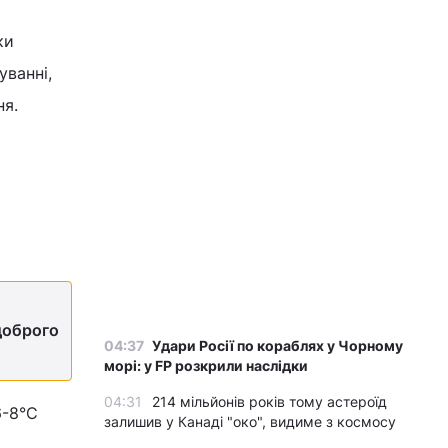
ки
уванні,
ня.
доброго
04:37
Удари Росії по кораблях у Чорному
морі: у FP розкрили наслідки
04:31
214 мільйонів років тому астероїд
6-8°С
залишив у Канаді "око", видиме з космосу
а