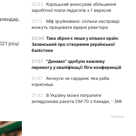
22:53
Корецький анонсував збільшення
заробітної плати педагогів з 1 вересня
алендар,
22:12
Міф зруйновано: скільки насправді
можуть працювати ядерні реактори
22:00
Така зброя є лише у кількох країн:
021 році
Зеленський про створення української
балістики
21:57
"Динамо" здобуло важливу
перемогу у кваліфікації Ліги конференцій
21:47
Анчоуси чи сардини: яка риба
корисніша
21:42
В Україну може потрапити
антидронова ракета CM-70 з Канади, - ЗМІ
Реклама