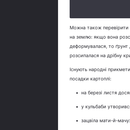
Можна також перевірити г
на землю: якщо вона розс
деформувалася, то ґрунт 
розсипалася на дрібну кр
Існують народні прикмети
посадки картоплі:
на березі листя дося
у кульбаби утворився
зацвіла мати-й-мачух