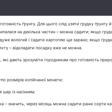
отовність ґрунту. Для цього слід узяти грудку ґрунту 
ипалася на декілька частин – можна садити; якщо груд
дуже вологий і садити картоплю ще зарано; якщо груд
ихту – відкладати посадку вже не можна.
, які дають зрозуміти городникам про готовність прир
гло розмірів копійчаної монети;
 шар із насінням;
а – значить, через місяць можна садити ранні сорти ка