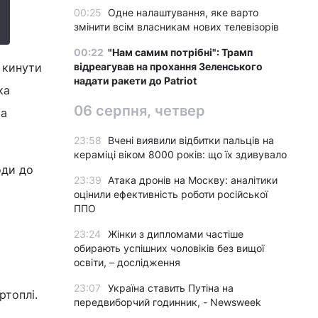
00:25
Одне налаштування, яке варто
змінити всім власникам нових телевізорів
00:22
"Нам самим потрібні": Трамп
й кинути
відреагував на прохання Зеленського
надати ракети до Patriot
ка
06 серпня, четвер
ка
23:58
Вчені виявили відбитки пальців на
кераміці віком 8000 років: що їх здивувало
оди до
23:39
Атака дронів на Москву: аналітики
оцінили ефективність роботи російської
ППО
23:24
Жінки з дипломами частіше
обирають успішних чоловіків без вищої
освіти, – дослідження
23:07
Україна ставить Путіна на
ртоплі.
передвиборчий годинник, - Newsweek