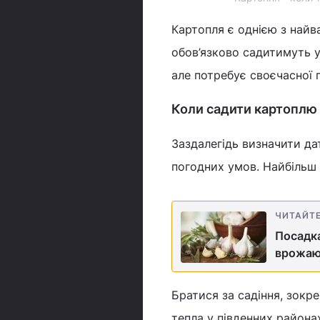
Картопля є однією з найв
обов’язково садитимуть у
але потребує своєчасної 
Коли садити картоплю 
Заздалегідь визначити да
погодних умов. Найбільш 
ЧИТАЙТ
Посадка
врожа
Братися за садіння, зокре
тепла у південних районах