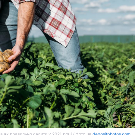
а як правильно садити у 2021 році / фото ua.
depositphotos.com