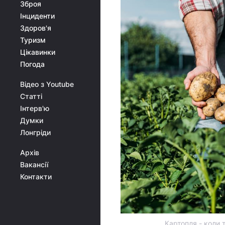
Зброя
Інциденти
Здоров'я
Туризм
Цікавинки
Погода
Відео з Youtube
Статті
Інтерв'ю
Думки
Лонгріди
Архів
Вакансії
Контакти
Картопля - коли т