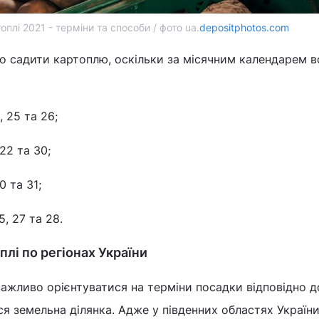
плі 2021 - терміни та способи / фото ua.
depositphotos.com
рто садити картоплю, оскільки за місячним календарем 
, 25 та 26;
-22 та 30;
0 та 31;
15, 27 та 28.
лі по регіонах України
 важливо орієнтуватися на терміни посадки відповідно д
ся земельна ділянка. Адже у південних областях Україн