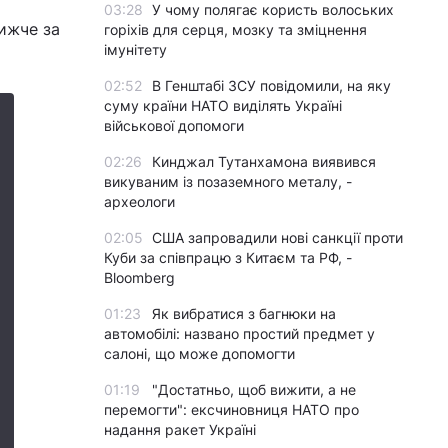
03:28
У чому полягає користь волоських
ижче за
горіхів для серця, мозку та зміцнення
імунітету
02:52
В Генштабі ЗСУ повідомили, на яку
суму країни НАТО виділять Україні
військової допомоги
02:26
Кинджал Тутанхамона виявився
викуваним із позаземного металу, -
археологи
02:05
США запровадили нові санкції проти
Куби за співпрацю з Китаєм та РФ, -
Bloomberg
01:23
Як вибратися з багнюки на
автомобілі: названо простий предмет у
салоні, що може допомогти
01:19
"Достатньо, щоб вижити, а не
перемогти": ексчиновниця НАТО про
надання ракет Україні