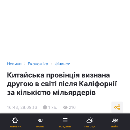
›
›
Новини
Економіка
Фінанси
Китайська провінція визнана
другою в світі після Каліфорнії
за кількістю мільярдерів
16:43, 28.09.16
1 хв.
216
RU
Підпишіться на нас в Google
МОВА
ГОЛОВНА
РОЗДІЛИ
ПОГОДА
ЛАЙТ