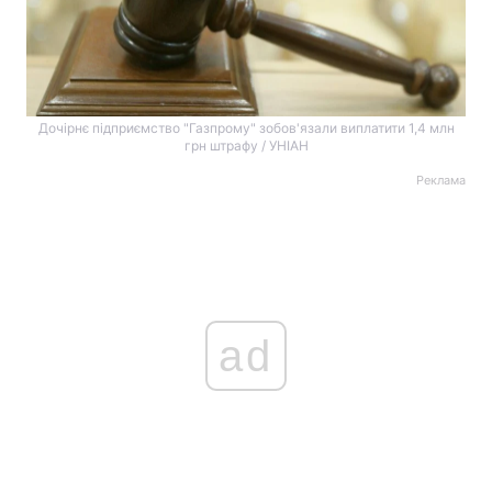
Дочірнє підприємство "Газпрому" зобов'язали виплатити 1,4 млн
грн штрафу / УНІАН
Реклама
ad