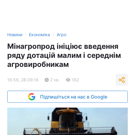
›
›
Новини
Економіка
Агро
Мінагропрод ініціює введення
ряду дотацій малим і середнім
агровиробникам
16:56, 28.09.16
2 хв.
162
Підпишіться на нас в Google