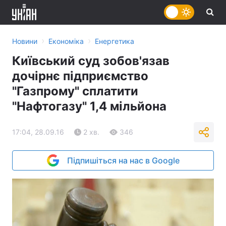
›
›
Новини
Економіка
Енергетика
Київський суд зобов'язав
дочірнє підприємство
"Газпрому" сплатити
"Нафтогазу" 1,4 мільйона
17:04, 28.09.16
2 хв.
346
Підпишіться на нас в Google