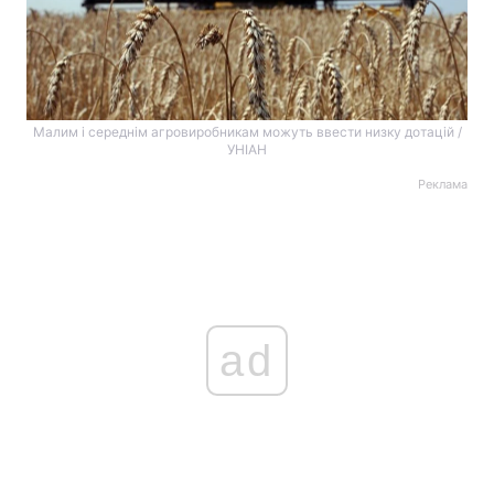
Малим і середнім агровиробникам можуть ввести низку дотацій /
УНІАН
Реклама
ad