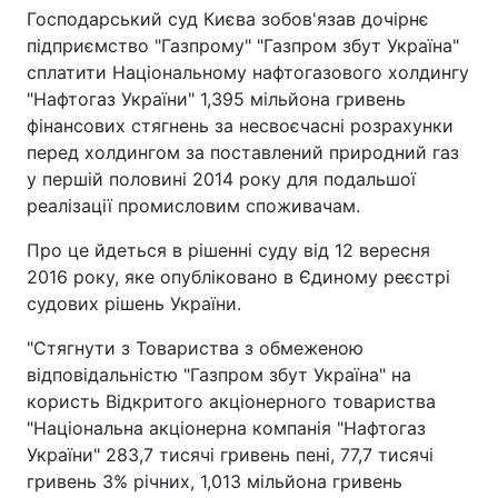
Господарський суд Києва зобов'язав дочірнє
підприємство "Газпрому" "Газпром збут Україна"
сплатити Національному нафтогазового холдингу
Головна
Війна
"Нафтогаз України" 1,395 мільйона гривень
фінансових стягнень за несвоєчасні розрахунки
Україна
Політика
перед холдингом за поставлений природний газ
у першій половині 2014 року для подальшої
Економіка
Світ
реалізації промисловим споживачам.
Спорт
Наука
Про це йдеться в рішенні суду від 12 вересня
2016 року, яке опубліковано в Єдиному реєстрі
Техно і зв'язок
Лайт
судових рішень України.
Зброя
Інциденти
"Стягнути з Товариства з обмеженою
відповідальністю "Газпром збут Україна" на
Здоров'я
Туризм
користь Відкритого акціонерного товариства
"Національна акціонерна компанія "Нафтогаз
Цікавинки
Погода
України" 283,7 тисячі гривень пені, 77,7 тисячі
гривень 3% річних, 1,013 мільйона гривень
Екологія
Регіони