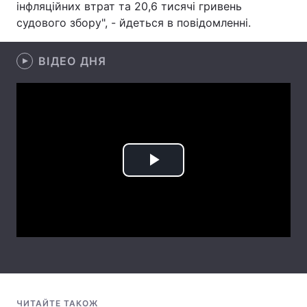
інфляційних втрат та 20,6 тисячі гривень
судового збору", - йдеться в повідомленні.
Лонгріди
ВІДЕО ДНЯ
Відео з Youtube
Статті
Інтерв'ю
Думки
Архів
Вакансії
Контакти
Play
Послуги
Video
ЧИТАЙТЕ ТАКОЖ