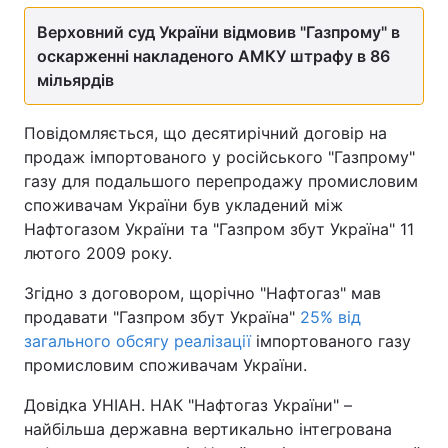
Верховний суд України відмовив "Газпрому" в
Тема оформлення
оскарженні накладеного АМКУ штрафу в 86
мільярдів
Повідомляється, що десятирічний договір на
продаж імпортованого у російського "Газпрому"
газу для подальшого перепродажу промисловим
споживачам України був укладений між
Нафтогазом України та "Газпром збут Україна" 11
лютого 2009 року.
Згідно з договором, щорічно "Нафтогаз" мав
продавати "Газпром збут Україна"
25% від
загального обсягу реалізації
імпортованого газу
промисловим споживачам України.
Довідка УНІАН. НАК "Нафтогаз України" –
найбільша державна вертикально інтегрована