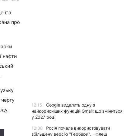
дента
рана про
марки
ї нафти
нський
.
музьку
 чергу
12:15
Google видалить одну з
оду,
найкорисніших функцій Gmail: що зміниться
у 2027 році
12:08
Росія почала використовувати
збільшену версію "Гербери", - Флеш