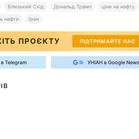
Близький Схід
Дональд Трамп
ціни на нафту
ть нафти
Іран
ІТЬ ПРОЄКТУ
ПІДТРИМАЙТЕ НАС
 в Telegram
УНІАН в Google New
ІВ