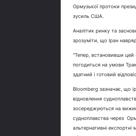
Ормузької протоки прези
зусиль США.
Аналітик ринку та заснов
зрозуміти, що Іран навря
"Тепер, встановивши цей 
погодиться на умови Трамп
здатний і готовий відпові
Bloomberg зазначає, що і
відновлення судноплавств
зосереджуються на вижив
судноплавства через Орм
альтернативні експортні 