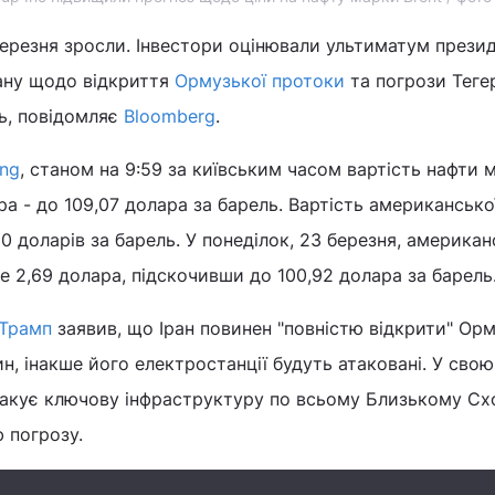
березня зросли. Інвестори оцінювали ультиматум прези
ану щодо відкриття
Ормузької протоки
та погрози Теге
дь, повідомляє
Bloomberg
.
ing
, станом на 9:59 за київським часом вартість нафти 
ра - до 109,07 долара за барель. Вартість американсько
 доларів за барель. У понеділок, 23 березня, америка
 2,69 долара, підскочивши до 100,92 долара за барель
 Трамп
заявив, що Іран повинен "повністю відкрити" Ор
н, інакше його електростанції будуть атаковані. У свою
такує ключову інфраструктуру по всьому Близькому Сх
 погрозу.