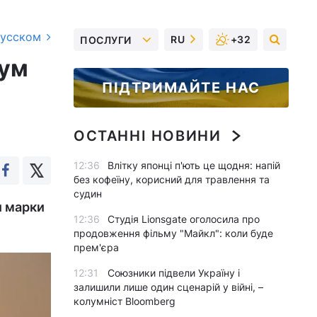
русском
RU
+32
ПОСЛУГИ
тум
ПІДТРИМАЙТЕ НАС
ОСТАННІ НОВИНИ
12:36
Влітку японці п'ють це щодня: напій
без кофеїну, корисний для травлення та
судин
и марки
12:36
Студія Lionsgate оголосила про
продовження фільму "Майкл": коли буде
прем'єра
12:31
Союзники підвели Україну і
залишили лише один сценарій у війні, –
колумніст Bloomberg