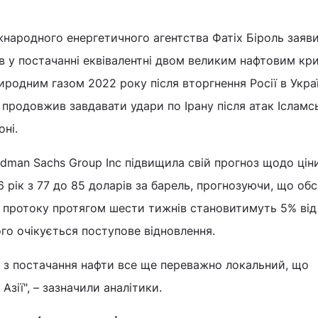
народного енергетичного агентства Фатіх Біроль заяв
їв у постачанні еквівалентні двом великим нафтовим кр
риродним газом 2022 року після вторгнення Росії в Україн
ь продовжив завдавати удари по Ірану після атак Ісламс
оні.
ldman Sachs Group Inc підвищила свій прогноз щодо цін
 рік з 77 до 85 доларів за барель, прогнозуючи, що об
 протоку протягом шести тижнів становитимуть 5% від
ого очікується поступове відновлення.
к з постачання нафти все ще переважно локальний, що
Азії", – зазначили аналітики.