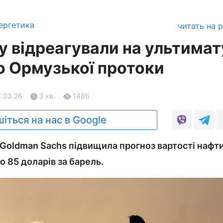
ергетика
читать на 
ту відреагували на ультима
 Ормузької протоки
3.03.26
3 хв.
1486
іться на нас в Google
 Goldman Sachs підвищила прогноз вартості нафт
до 85 доларів за барель.