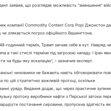
дент заявив, що розглядає можливість "зменшення" вій
ник компанії Commodity Context Corp Рорі Джонстон д
д чи злякається погроз офіційного Вашингтона.
48-годинний термін, Трамп загнав себе в кут. Навряд ч
а в такі стислі терміни під загрозою нападу. І Іран явн
сти на будь-яку ескалацію", – зазначив експерт.
ранські чиновники не бажають навіть обговорювати пов
а по цій стратегічно важливій протоці, оскільки
анні уряду. Видання додає, що через практичне зупине
узьку протоку виробники нафти з Перської затоки пер
маршрути постачання сировини, пропускна здатність як