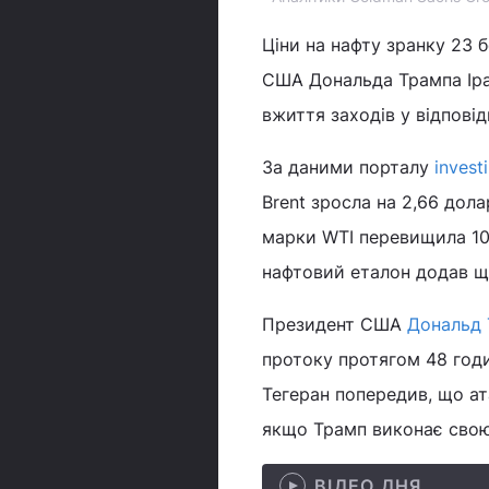
Ціни на нафту зранку 23 
США Дональда Трампа Ір
вжиття заходів у відпові
За даними порталу
invest
Brent зросла на 2,66 дола
марки WTI перевищила 100
нафтовий еталон додав ще
Президент США
Дональд
протоку протягом 48 годи
Тегеран попередив, що а
якщо Трамп виконає свою
ВІДЕО ДНЯ