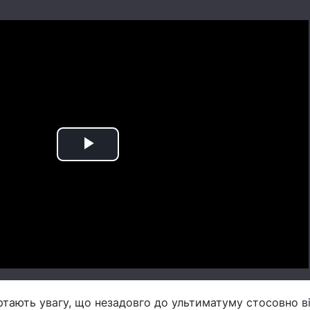
Play
Video
ртають увагу, що незадовго до ультиматуму стосовно в