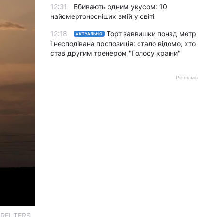
12:31
Вбивають одним укусом: 10
найсмертоносніших змій у світі
12:18
Торт заввишки понад метр
АКТУАЛЬНО
і несподівана пропозиція: стало відомо, хто
став другим тренером "Голосу країни"
Реклама
о REUTERS