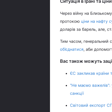
Ситуація в Ірані та цін
Через війну на Близьком
протокою
ціни на нафту 
доларів за барель, але, 
Тим часом, генеральний
об’єднатися
, аби допомогт
Вас також можуть заці
ЄС закликав країни т
"Не маємо важелів":
санкції
Світовий експорт СПГ