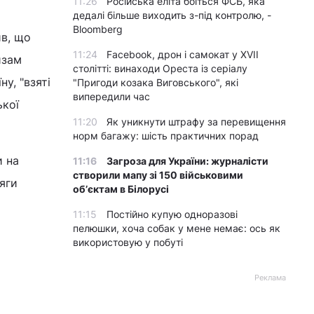
11:26
Російська еліта боїться ФСБ, яка
дедалі більше виходить з-під контролю, -
Bloomberg
ив, що
11:24
Facebook, дрон і самокат у XVII
изам
столітті: винаходи Ореста із серіалу
у, "взяті
"Пригоди козака Виговського", які
випередили час
ької
11:20
Як уникнути штрафу за перевищення
норм багажу: шість практичних порад
и на
11:16
Загроза для України: журналісти
створили мапу зі 150 військовими
сяги
обʼєктам в Білорусі
11:15
Постійно купую одноразові
пелюшки, хоча собак у мене немає: ось як
використовую у побуті
Реклама