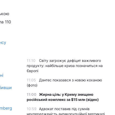
зькою
ла 110
нсу
11:10
Світу загрожує дефіцит важливого
продукту: найбільше криза позначиться на
Європі
ні
11:05
Дантес показався з новою коханою
(фото)
абивши
11:00
Жирна ціль: у Криму знищено
російський комплекс за $15 млн (відео)
omberg
10:59
Адвокат поставив під сумнів
неупередженість антикорупційної вертикалі