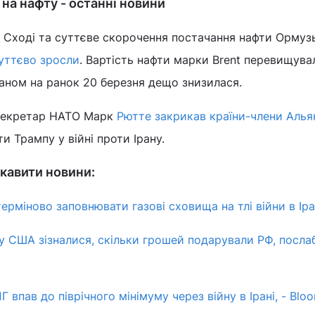
и на нафту - останні новини
у Сході та суттєве скорочення постачання нафти Орму
суттєво зросли
. Вартість нафти марки Brent перевищува
станом на ранок 20 березня дещо знизилася.
 секретар НАТО Марк
Рютте закрикав країни-члени Алья
и Трампу у війні проти Ірану.
кавити новини:
ерміново заповнювати газові сховища на тлі війни в Іра
 у США зізналися, скільки грошей подарували РФ, посл
 впав до піврічного мінімуму через війну в Ірані, - Blo