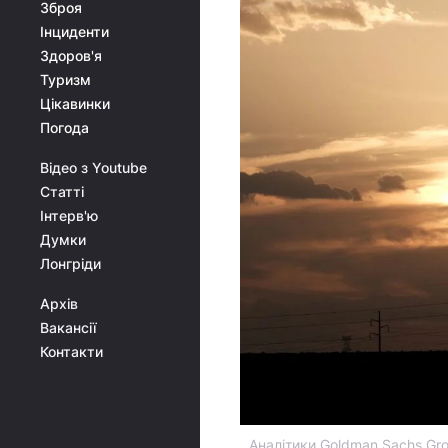
Зброя
Інциденти
Здоров'я
Туризм
Цікавинки
Погода
Відео з Youtube
Статті
Інтерв'ю
Думки
Лонгріди
Архів
Вакансії
Контакти
Аналітики Goldman Sachs Gro