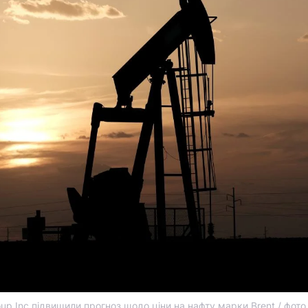
up Inc підвищили прогноз щодо ціни на нафту марки Brent / фот