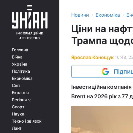
›
›
Новини
Економіка
Ен
Ціни на наф
ІНФОРМАЦІЙНЕ
Трампа щодо
АГЕНТСТВО
Головна
Ярослав Конощук
Війна
10:48, 2
Україна
Підпиш
Політика
Економіка
Світ
Інвестиційна компанія
Екологія
Brent на 2026 рік з 77 
Регіони
Спорт
Наука
Техно і зв'язок
Лайт