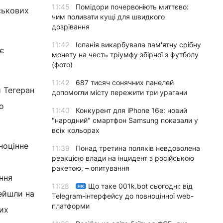
11:45
Помідори почервоніють миттєво:
ськових
чим поливати кущі для швидкого
дозрівання
11:42
Іспанія викарбувала пам'ятну срібну
ає
монету на честь тріумфу збірної з футболу
(фото)
11:42
687 тисяч сонячних панелей
и Тегеран
допомогли місту пережити три урагани
о
11:40
Конкурент для iPhone 16e: новий
"народний" смартфон Samsung показали у
всіх кольорах
ноцінне
11:39
Понад третина поляків невдоволена
реакцією влади на інцидент з російською
ракетою, – опитування
ння
11:28
Що таке 001k.bot сьогодні: від
НК
ейшли на
Telegram-інтерфейсу до повноцінної web-
платформи
их