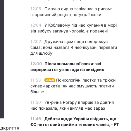
12:05
Смачна сирна запіканка з рисом:
старовинний рецепт по-українськи
12:04
У Коблевому під час купання в морі
від вибуху загинув чоловік, є поранені
12:02
Дружина щомісяця подорожує
сама: вона назвала 4 неочікувані переваги
для шлюбу
12:00
Після аномальної спеки: які
сюрпризи готує погода на вихідних
11:58
Психологічні пастки та трюки
УНІАН
супермаркетів: як нас змушують платити
більше
11:50
79-річна Ротару вперше за довгий
час показала, який вигляд має зараз
11:46
Дебати щодо України свідчать, що
ЄС не готовий приймати нових членів, - FT
ідкриття