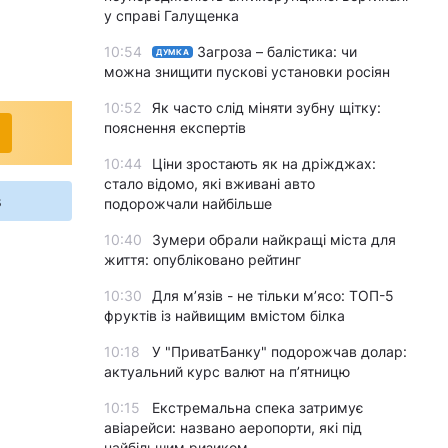
у справі Галущенка
10:54
Загроза – балістика: чи
ДУМКА
можна знищити пускові установки росіян
10:52
Як часто слід міняти зубну щітку:
пояснення експертів
10:44
Ціни зростають як на дріжджах:
стало відомо, які вживані авто
s
подорожчали найбільше
10:40
Зумери обрали найкращі міста для
життя: опубліковано рейтинг
10:30
Для м’язів - не тільки м’ясо: ТОП-5
фруктів із найвищим вмістом білка
10:18
У "ПриватБанку" подорожчав долар:
актуальний курс валют на п’ятницю
10:15
Екстремальна спека затримує
авіарейси: названо аеропорти, які під
найбільшим ризиком