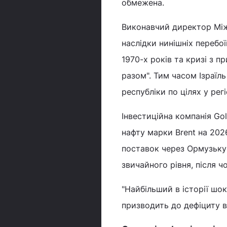
обмежена.
Виконавчий директор Між
наслідки нинішніх перебо
1970-х років та кризі з п
разом". Тим часом Ізраїл
республіки по цілях у регі
Інвестиційна компанія Go
нафту марки Brent на 2026
поставок через Ормузьку
звичайного рівня, після ч
"Найбільший в історії шо
призводить до дефіциту в 