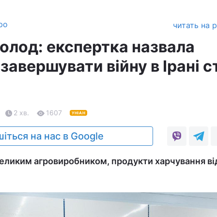
ро
читать на 
 голод: експертка назвала
 завершувати війну в Ірані с
2 хв.
1607
УНІАН
іться на нас в Google
є великим агровиробником, продукти харчування в