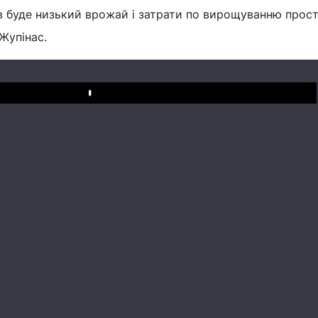
в буде низький врожай і затрати по вирощуванню прост
 Жупінас.
Play