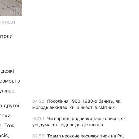
о УНІАН
отоки
 деякі
озмові з
пінас.
04:22
Покоління 1960–1980-х бачить, як
о другої
молодь викидає їхні цінності в смітник
атоки
03:10
Чи справді родзинки такі корисні, як
усі думають: відповідь дієтологів
и. Тож
сіє,
02:56
Трамп неохоче посилює тиск на РФ,