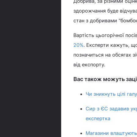
Добрива, за різними оцін
здорожчання буде відчува
стан з добривами "бомбою 
Вартість цьогорічної пос
20%
. Експерти кажуть, щ
позначиться на обсягах з
від експорту.
Вас також можуть заці
Чи зникнуть цілі гал
Сир з ЄС задавив ук
експертка
Магазини влаштують 