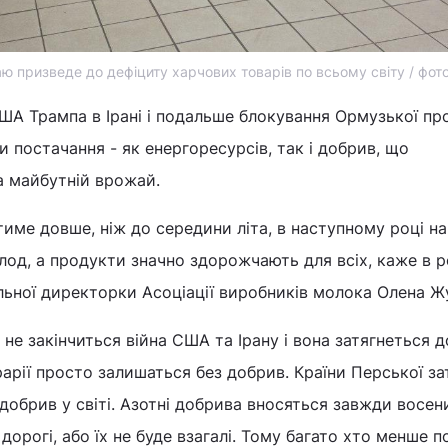
 призведе до дефіциту харчових товарів по всьому світу / фот
ША Трампа в Ірані і подальше блокування Ормузької пр
и постачання - як енергоресурсів, так і добрив, що
а майбутній врожай.
име довше, ніж до середини літа, в наступному році на
олод, а продукти значно здорожчають для всіх, каже в р
ьної директорки Асоціації виробників молока Олена Жу
е закінчиться війна США та Ірану і вона затягнеться д
рарії просто залишаться без добрив. Країни Перської з
обрив у світі. Азотні добрива вносяться завжди восен
орогі, або їх не буде взагалі. Тому багато хто менше по