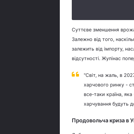
Суттєве зменшення врожа
Залежно від того, наскіл
залежить від імпорту, на
відсутності. Жупінас поп
"Світ, на жаль, в 20
харчового ринку - ст
все-таки країна, як
харчування будуть до
Продовольча криза в Укр