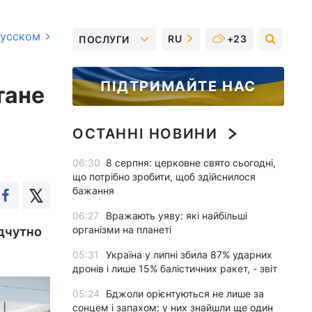
русском
RU
+23
ПОСЛУГИ
ПІДТРИМАЙТЕ НАС
тане
ОСТАННІ НОВИНИ
06:30
8 серпня: церковне свято сьогодні,
що потрібно зробити, щоб здійснилося
бажання
06:27
Вражають уяву: які найбільші
організми на планеті
ідчутно
05:31
Україна у липні збила 87% ударних
дронів і лише 15% балістичних ракет, - звіт
05:24
Бджоли орієнтуються не лише за
сонцем і запахом: у них знайшли ще один