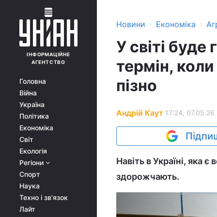
›
›
Новини
Економіка
Аг
У світі буде
ІНФОРМАЦІЙНЕ
термін, коли
АГЕНТСТВО
пізно
Головна
Війна
Україна
Андрій Каут
17:24, 07.05.26
Політика
Економіка
Підпиш
Світ
Екологія
Навіть в Україні, яка 
Регіони
Спорт
здорожчають.
Наука
Техно і зв'язок
Лайт