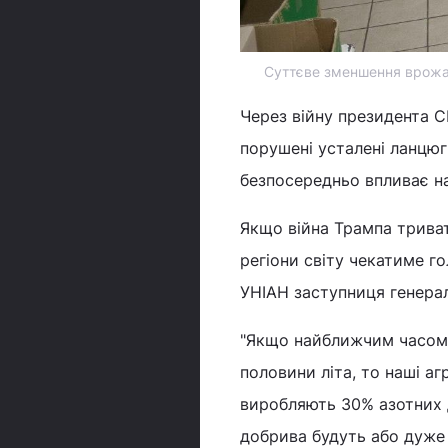
Суттєве зменшення врожаю
Через війну президента С
порушені усталені ланцюг
безпосередньо впливає н
Якщо війна Трампа триват
регіони світу чекатиме г
УНІАН заступниця генерал
"Якщо найближчим часом н
половини літа, то наші аг
виробляють 30% азотних д
добрива будуть або дуже д