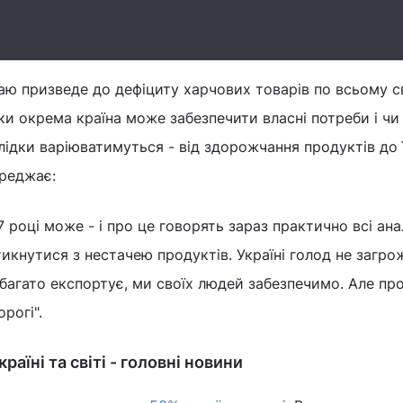
ю призведе до дефіциту харчових товарів по всьому св
ьки окрема країна може забезпечити власні потреби і чи
слідки варіюватимуться - від здорожчання продуктів до 
ереджає:
27 році може - і про це говорять зараз практично всі ан
икнутися з нестачею продуктів. Україні голод не загро
а багато експортує, ми своїх людей забезпечимо. Але пр
рогі".
аїні та світі - головні новини