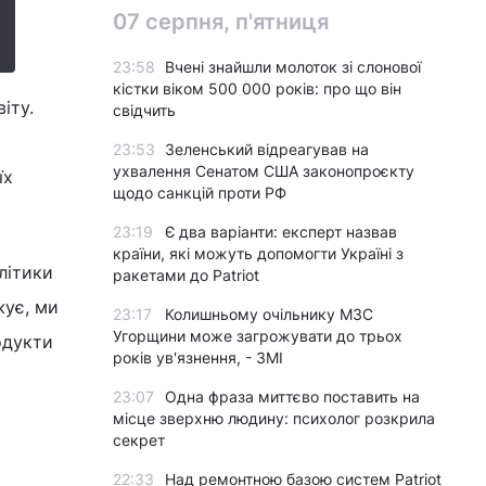
07 серпня, п'ятниця
23:58
Вчені знайшли молоток зі слонової
кістки віком 500 000 років: про що він
іту.
свідчить
23:53
Зеленський відреагував на
ухвалення Сенатом США законопроєкту
їх
щодо санкцій проти РФ
23:19
Є два варіанти: експерт назвав
країни, які можуть допомогти Україні з
алітики
ракетами до Patriot
жує, ми
23:17
Колишньому очільнику МЗС
Угорщини може загрожувати до трьох
одукти
років ув'язнення, - ЗМІ
23:07
Одна фраза миттєво поставить на
місце зверхню людину: психолог розкрила
секрет
22:33
Над ремонтною базою систем Patriot