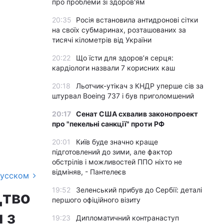
про проблеми зі здоров'ям
20:35
Росія встановила антидронові сітки
на своїх субмаринах, розташованих за
тисячі кілометрів від України
20:22
Що їсти для здоров’я серця:
кардіологи назвали 7 корисних каш
20:18
Льотчик-утікач з КНДР уперше сів за
штурвал Boeing 737 і був приголомшений
20:17
Сенат США схвалив законопроект
про "пекельні санкції" проти РФ
20:01
Київ буде значно краще
підготовлений до зими, але фактор
обстрілів і можливостей ППО ніхто не
відміняв, - Пантелеєв
русском
19:52
Зеленський прибув до Сербії: деталі
цтво
першого офіційного візиту
 з
19:23
Дипломатичний контранаступ