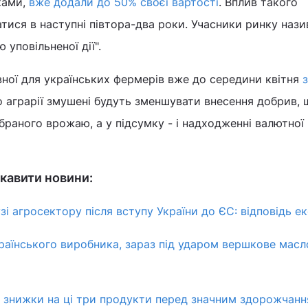
ками,
вже додали до 50% своєї вартості
. Вплив такого
тися в наступні півтора-два роки. Учасники ринку наз
уповільненої дії".
івної для українських фермерів вже до середини квітня
о аграрії змушені будуть зменшувати внесення добрив, 
ібраного врожаю, а у підсумку - і надходженні валютної
кавити новини:
узі агросектору після вступу України до ЄС: відповідь е
раїнського виробника, зараз під ударом вершкове масло
знижки на ці три продукти перед значним здорожчання