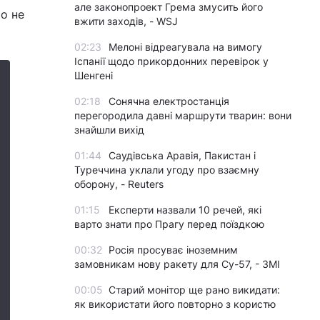
але законопроект Грема змусить його
о не
вжити заходів, - WSJ
02:23
Мелоні відреагувала на вимогу
Іспанії щодо прикордонних перевірок у
Шенгені
02:18
Сонячна електростанція
перегородила давні маршрути тварин: вони
знайшли вихід
01:44
Саудівська Аравія, Пакистан і
Туреччина уклали угоду про взаємну
оборону, - Reuters
01:15
Експерти назвали 10 речей, які
варто знати про Прагу перед поїздкою
00:32
Росія просуває іноземним
замовникам нову ракету для Су-57, - ЗМІ
00:05
Старий монітор ще рано викидати:
як використати його повторно з користю