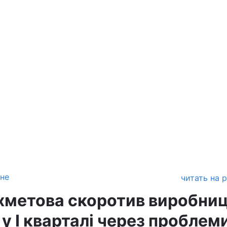
зне
читать на 
хметова скоротив виробни
 у І кварталі через проблеми