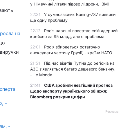
у Німеччині літали підозрілі дрони, -ЗМІ
ивають
22:31
У сумнозвісних Boeing-737 виявили
ще одну проблему
22:12
Росія нарешті повертає свій ядерний
зросла на
крейсер за $5 млрд, але є проблема
що
22:01
Росія збирається остаточно
 виручки
анексувати частину Грузії, - країни НАТО
21:51
Під час візитів Путіна до регіонів на
АЗС з’являється багато дешевого бензину,
– Le Monde
21:41
США зробили невтішний прогноз
ксперта
щодо експорту українського збіжжя:
Bloomberg розкрив цифри
, –
Реклама
м, -