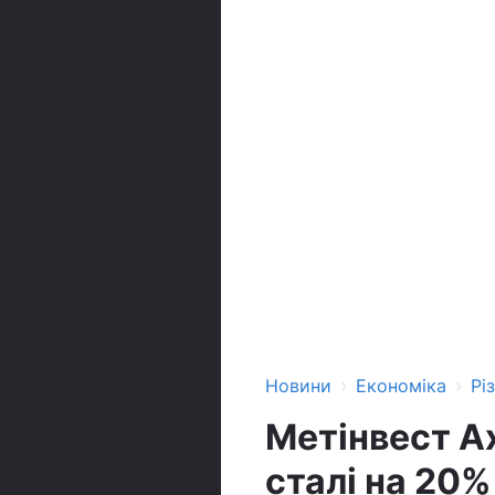
›
›
Новини
Економіка
Рі
Метінвест А
сталі на 20%