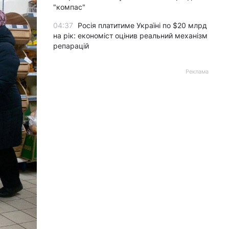
"компас"
04:37
Росія платитиме Україні по $20 млрд
на рік: економіст оцінив реальний механізм
репарацій
Реклама