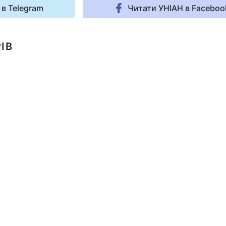
 в Telegram
Читати УНІАН в Faceboo
ІВ