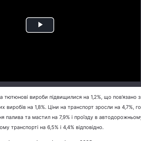
Play
Video
та тютюнові вироби підвищилися на 1,2%, що пов’язано з
виробів на 1,8%. Ціни на транспорт зросли на 4,7%, г
я палива та мастил на 7,9% і проїзду в автодорожньом
му транспорті на 6,5% і 4,4% відповідно.