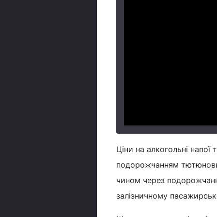
Ціни на алкогольні напої 
подорожчанням тютюнових 
чином через подорожчанн
залізничному пасажирсько