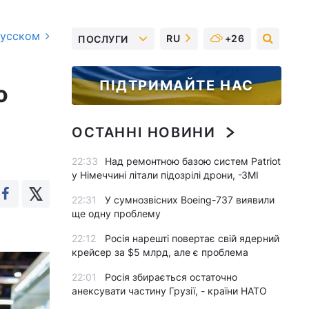
русском
RU
+26
ПОСЛУГИ
ПІДТРИМАЙТЕ НАС
о
ОСТАННІ НОВИНИ
22:33
Над ремонтною базою систем Patriot
у Німеччині літали підозрілі дрони, -ЗМІ
22:31
У сумнозвісних Boeing-737 виявили
ще одну проблему
22:12
Росія нарешті повертає свій ядерний
крейсер за $5 млрд, але є проблема
22:01
Росія збирається остаточно
анексувати частину Грузії, - країни НАТО