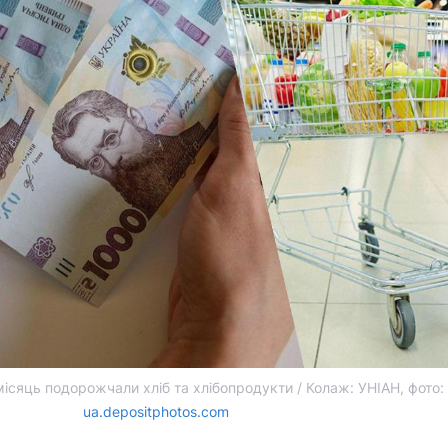
ісяць подорожчали хліб та хлібопродукти / Колаж: УНІАН, фото:
ua.depositphotos.com