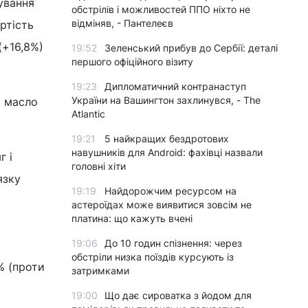
чування
обстрілів і можливостей ППО ніхто не
відміняв, - Пантелеєв
ртість
(+16,8%)
19:52
Зеленський прибув до Сербії: деталі
першого офіційного візиту
19:23
Дипломатичний контранаступ
України на Вашингтон захлинувся, - The
а масло
Atlantic
19:21
5 найкращих бездротових
навушників для Android: фахівці назвали
г і
головні хіти
язку
19:19
Найдорожчим ресурсом на
астероїдах може виявитися зовсім не
платина: що кажуть вчені
19:06
До 10 годин спізнення: через
обстріли низка поїздів курсують із
% (проти
затримками
19:00
Що дає сироватка з йодом для