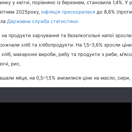
нку у квітні, порівняно із березнем, становила 1,4%. У 
квітнем 2025року,
інфляція прискорилася
до 8,6% (проти
ила
Державна служба статистики.
 на продукти харчування та безалкогольні напої зросли 
рожчали хліб та хлібопродукти. На 1,5–3,6% зросли ціни
хліб, макаронні вироби, рибу та продукти з риби, м’ясо
вочі, рис.
шали яйця, на 0,5–1,5% знизилися ціни на масло, сири,