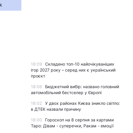
k
18:09
Складено топ-10 найочікуваніших
ігор 2027 року – серед них є український
проєкт
18:06
Бюджетний вибір: названо головний
автомобільний бестселер у Європі
18:02
У двох районах Києва зникло світло:
в ДТЕК назвали причину
18:00
Гороскоп на 8 серпня за картами
Таро: Дівам - суперечки, Ракам - емоції