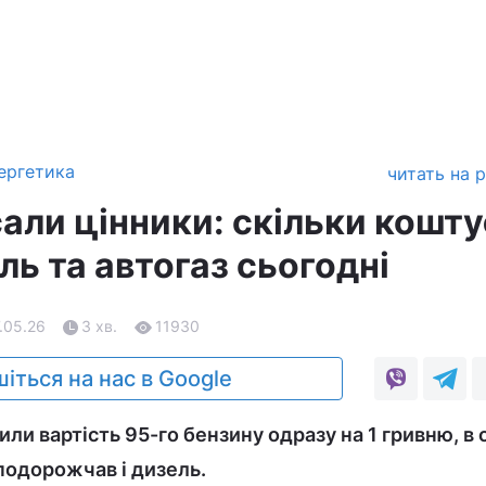
ергетика
читать на 
али цінники: скільки кошту
ль та автогаз сьогодні
7.05.26
3 хв.
11930
іться на нас в Google
и вартість 95-го бензину одразу на 1 гривню, в о
подорожчав і дизель.