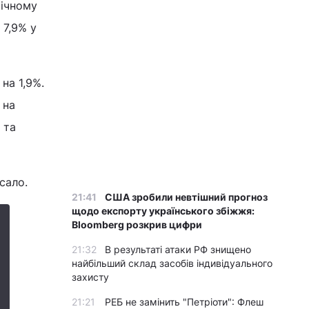
річному
 7,9% у
на 1,9%.
 на
 та
 сало.
21:41
США зробили невтішний прогноз
щодо експорту українського збіжжя:
Bloomberg розкрив цифри
21:32
В результаті атаки РФ знищено
найбільший склад засобів індивідуального
захисту
21:21
РЕБ не замінить "Петріоти": Флеш