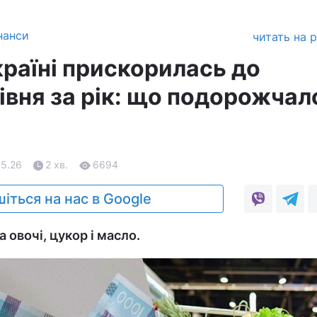
нанси
читать на 
країні прискорилась до
івня за рік: що подорожчал
05.26
2 хв.
6694
іться на нас в Google
а овочі, цукор і масло.