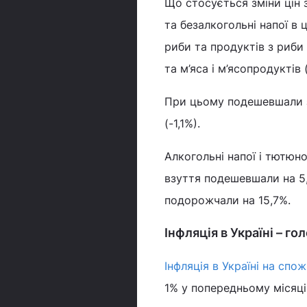
Що стосується зміни цін з
та безалкогольні напої в
риби та продуктів з риби (
та м’яса і м’ясопродуктів 
При цьому подешевшали за 
(-1,1%).
Алкогольні напої і тютюн
взуття подешевшали на 5,4
подорожчали на 15,7%.
Інфляція в Україні – го
Інфляція в Україні на сп
1% у попередньому місяці