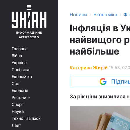
›
›
Новини
Економіка
Фі
Інфляція в У
ІНФОРМАЦІЙНЕ
найвищого р
АГЕНТСТВО
найбільше
Головна
Війна
Україна
Катерина Жирій
15:53, 07.
Політика
Економіка
Підпиш
Світ
Екологія
За рік ціни знизилися н
Регіони
Спорт
Наука
Техно і зв'язок
Лайт