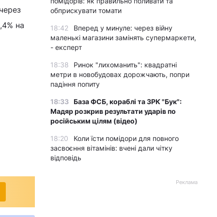
помідорів: як правильно поливати та
 через
обприскувати томати
,4% на
18:42
Вперед у минуле: через війну
маленькі магазини замінять супермаркети,
- експерт
18:38
Ринок "лихоманить": квадратні
метри в новобудовах дорожчають, попри
падіння попиту
18:33
База ФСБ, кораблі та ЗРК "Бук":
Мадяр розкрив результати ударів по
російським цілям (відео)
18:20
Коли їсти помідори для повного
засвоєння вітамінів: вчені дали чітку
відповідь
Реклама