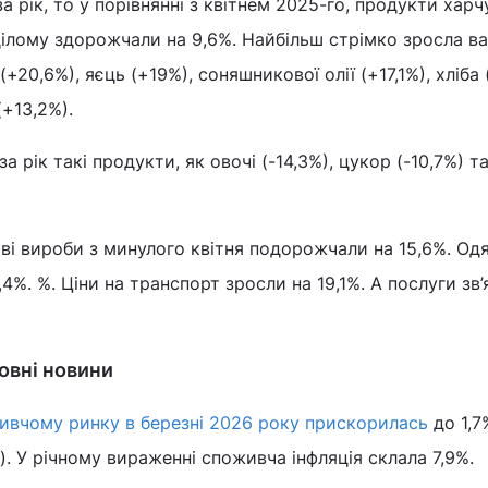
а рік, то у порівнянні з квітнем 2025-го, продукти хар
 цілому здорожчали на 9,6%. Найбільш стрімко зросла ва
+20,6%), яєць (+19%), соняшникової олії (+17,1%), хліба 
(+13,2%).
рік такі продукти, як овочі (-14,3%), цукор (-10,7%) т
ові вироби з минулого квітня подорожчали на 15,6%. Одя
%. %. Ціни на транспорт зросли на 19,1%. А послуги зв’
ловні новини
оживчому ринку в березні 2026 року прискорилась
до 1,7
). У річному вираженні споживча інфляція склала 7,9%.