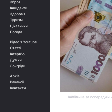
Зброя
Інциденти
Здоров'я
Туризм
Цікавинки
Погода
Відео з Youtube
Статті
Інтерв'ю
Думки
Лонгріди
Архів
Вакансії
Контакти
Найбільше за попередній м