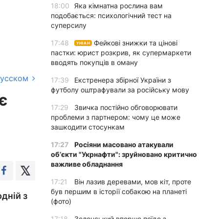
18:00
Яка кімнатна рослина вам
подобається: психологічний тест на
суперсилу
17:48
Фейкові знижки та цінові
УНІАН
пастки: юрист розкрив, як супермаркети
вводять покупців в оману
русском
17:39
Екстренера збірної України з
футболу оштрафували за російську мову
є
17:29
Звичка постійно обговорювати
проблеми з партнером: чому це може
зашкодити стосункам
17:27
Росіяни масовано атакували
обʼєкти "Укрнафти": зруйновано критично
важливе обладнання
17:21
Він лазив деревами, мов кіт, проте
був першим в історії собакою на планеті
дній з
(фото)
17:18
Зеленський вперше поїде з