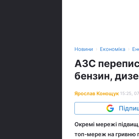
›
›
Новини
Економіка
Ен
АЗС перепис
бензин, дизе
Ярослав Конощук
15:25, 0
Підпиш
Окремі мережі підвищил
топ-мереж на гривню 