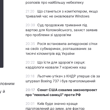
розповів про найбільшу небезпеку
21:20
Що станеться з комп’ютером, якщо
тривалий час не оновлювати Windows
20:39
Суд продовжив тримання під
вартою для Коломойського, захист заявив
про проблеми зі здоров'ям
20:35
Росія встановила антидронові сітки
на своїх субмаринах, розташованих за
тисячі кілометрів від України
20:22
Що їсти для здоров’я серця:
кардіологи назвали 7 корисних каш
20:18
Льотчик-утікач з КНДР уперше сів за
штурвал Boeing 737 і був приголомшений
оловним
20:17
Сенат США схвалив законопроект
у й
про "пекельні санкції" проти РФ
20:01
Київ буде значно краще
підготовлений до зими, але фактор