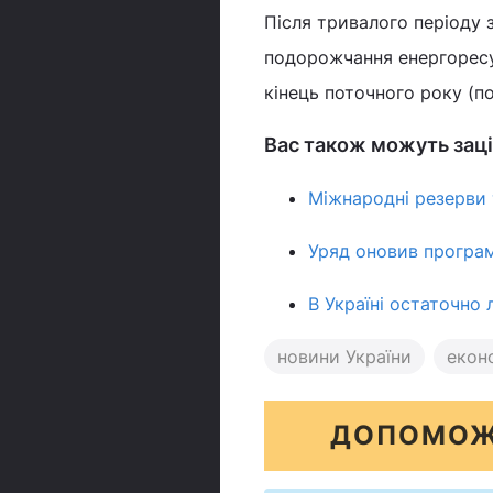
Після тривалого періоду 
подорожчання енергорес
кінець поточного року (п
Вас також можуть заці
Міжнародні резерви 
Уряд оновив програму
В Україні остаточно 
новини України
екон
ДОПОМОЖ