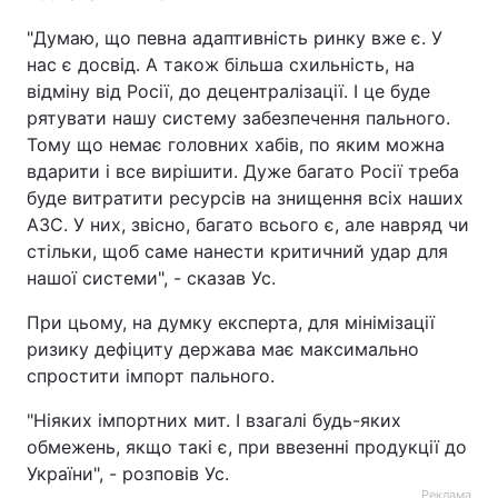
"Думаю, що певна адаптивність ринку вже є. У
Тема оформлення
нас є досвід. А також більша схильність, на
відміну від Росії, до децентралізації. І це буде
рятувати нашу систему забезпечення пального.
Тому що немає головних хабів, по яким можна
вдарити і все вирішити. Дуже багато Росії треба
буде витратити ресурсів на знищення всіх наших
АЗС. У них, звісно, багато всього є, але навряд чи
стільки, щоб саме нанести критичний удар для
нашої системи", - сказав Ус.
При цьому, на думку експерта, для мінімізації
ризику дефіциту держава має максимально
спростити імпорт пального.
"Ніяких імпортних мит. І взагалі будь-яких
обмежень, якщо такі є, при ввезенні продукції до
України", - розповів Ус.
Реклама