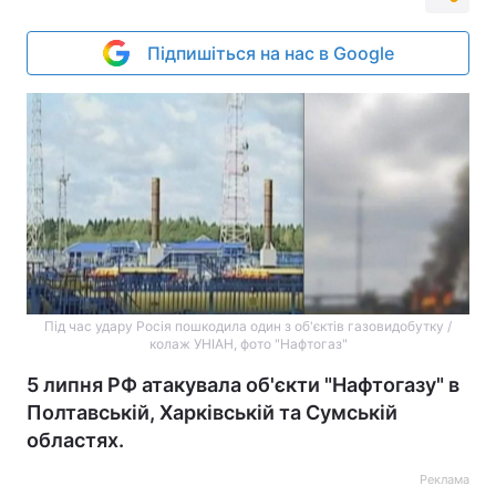
Підпишіться на нас в Google
Під час удару Росія пошкодила один з об'єктів газовидобутку /
колаж УНІАН, фото "Нафтогаз"
5 липня РФ атакувала об'єкти "Нафтогазу" в
Полтавській, Харківській та Сумській
областях.
Реклама