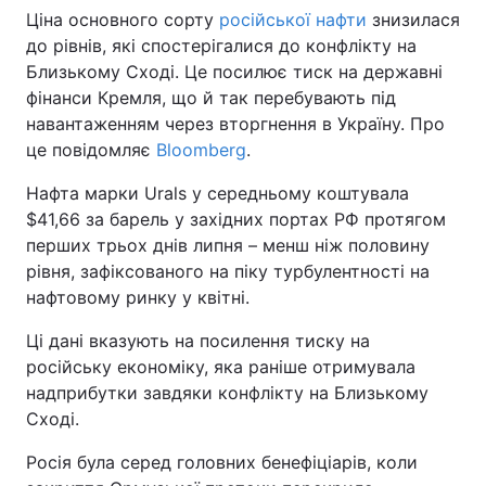
Ціна основного сорту
російської нафти
знизилася
до рівнів, які спостерігалися до конфлікту на
Близькому Сході. Це посилює тиск на державні
фінанси Кремля, що й так перебувають під
навантаженням через вторгнення в Україну. Про
це повідомляє
Bloomberg
.
Нафта марки Urals у середньому коштувала
$41,66 за барель у західних портах РФ протягом
перших трьох днів липня – менш ніж половину
рівня, зафіксованого на піку турбулентності на
нафтовому ринку у квітні.
Ці дані вказують на посилення тиску на
російську економіку, яка раніше отримувала
надприбутки завдяки конфлікту на Близькому
Сході.
Росія була серед головних бенефіціарів, коли