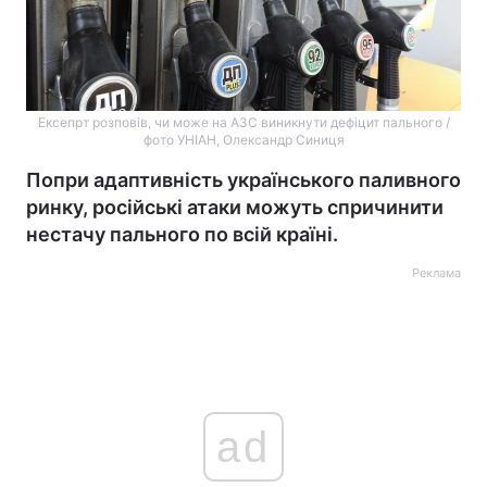
Ексепрт розповів, чи може на АЗС виникнути дефіцит пального /
фото УНІАН, Олександр Синиця
Попри адаптивність українського паливного
ринку, російські атаки можуть спричинити
нестачу пального по всій країні.
Реклама
ad