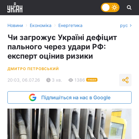
›
›
Новини
Економіка
Енергетика
рус
Чи загрожує Україні дефіцит
пального через удари РФ:
експерт оцінив ризики
ДМИТРО ПЕТРОВСЬКИЙ
20:03, 06.07.26
3 хв.
1386
УНІАН
Підпишіться на нас в Google