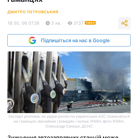
ДМИТРО ПЕТРОВСЬКИЙ
18:30, 06.07.26
3 хв.
2137
УНІАН
Підпишіться на нас в Google
Експерт розповів, як удари росіян по українських АЗС позначаться
на гаманцях звичайних громадян / колаж УНІАН, фото УНІАН,
Олександр Синиця, ДСНС
Знищення автозаправних станцій може