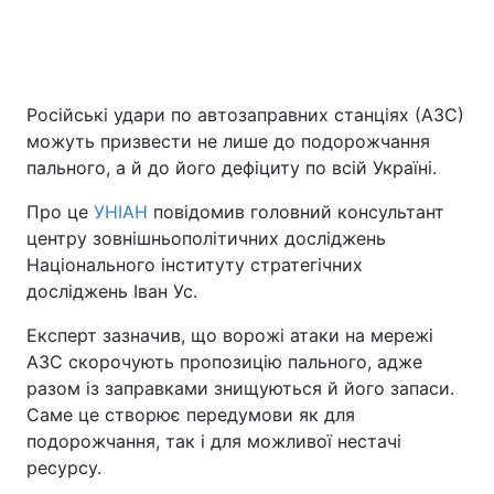
Головна
Війна
Російські удари по автозаправних станціях (АЗС)
можуть призвести не лише до подорожчання
Україна
Політика
пального, а й до його дефіциту по всій Україні.
Економіка
Світ
Про це
УНІАН
повідомив головний консультант
центру зовнішньополітичних досліджень
Спорт
Наука
Національного інституту стратегічних
Техно і зв'язок
Лайт
досліджень Іван Ус.
Експерт зазначив, що ворожі атаки на мережі
Зброя
Інциденти
АЗС скорочують пропозицію пального, адже
Здоров'я
Туризм
разом із заправками знищуються й його запаси.
Саме це створює передумови як для
Цікавинки
Погода
подорожчання, так і для можливої нестачі
ресурсу.
Екологія
Регіони