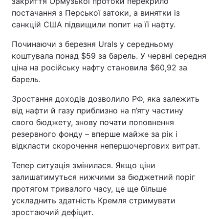
закриття Ормузької протоки перекрило
постачання з Перської затоки, а винятки із
санкцій США підвищили попит на її нафту.
Починаючи з березня Urals у середньому
коштувала понад $59 за барель. У червні середня
ціна на російську нафту становила $60,92 за
барель.
Зростання доходів дозволило РФ, яка залежить
від нафти й газу приблизно на п’яту частину
свого бюджету, знову почати поповнення
резервного фонду – вперше майже за рік і
відкласти скорочення непершочергових витрат.
Тепер ситуація змінилася. Якщо ціни
залишатимуться нижчими за бюджетний поріг
протягом тривалого часу, це ще більше
ускладнить здатність Кремля стримувати
зростаючий дефіцит.