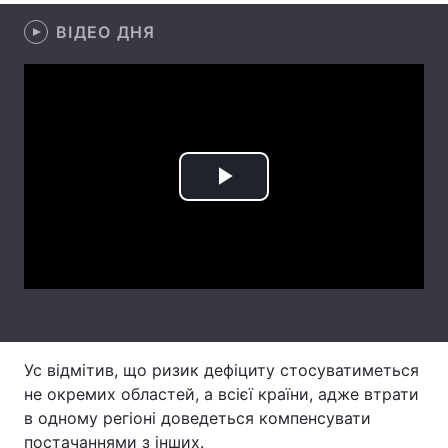
ВІДЕО ДНЯ
Лонгріди
Відео з Youtube
Статті
Інтерв'ю
Думки
Архів
Вакансії
Play
Контакти
Video
Послуги
Ус відмітив, що ризик дефіциту стосуватиметься
не окремих областей, а всієї країни, адже втрати
в одному регіоні доведеться компенсувати
постачаннями з інших.