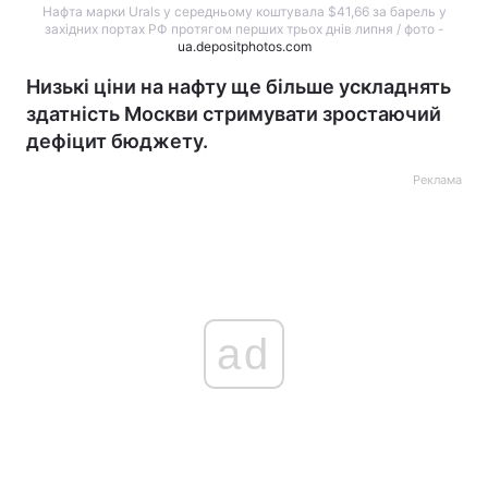
Нафта марки Urals у середньому коштувала $41,66 за барель у
західних портах РФ протягом перших трьох днів липня / фото -
ua.depositphotos.com
Низькі ціни на нафту ще більше ускладнять
здатність Москви стримувати зростаючий
дефіцит бюджету.
Реклама
ad