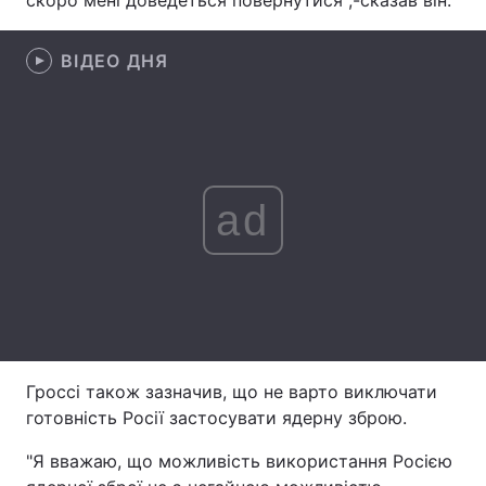
скоро мені доведеться повернутися",-сказав він.
Лонгріди
ВІДЕО ДНЯ
Відео з Youtube
Статті
Інтерв'ю
Думки
Архів
Вакансії
ad
Контакти
Послуги
Гроссі також зазначив, що не варто виключати
готовність Росії застосувати ядерну зброю.
"Я вважаю, що можливість використання Росією