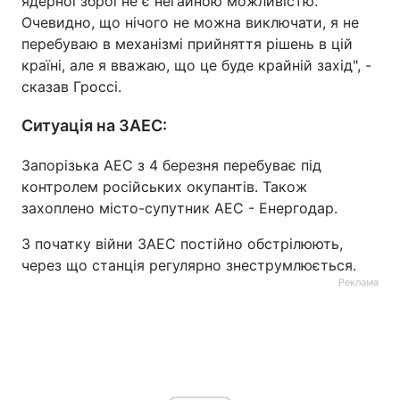
ядерної зброї не є негайною можливістю.
Очевидно, що нічого не можна виключати, я не
Тема оформлення
перебуваю в механізмі прийняття рішень в цій
країні, але я вважаю, що це буде крайній захід", -
сказав Гроссі.
Ситуація на ЗАЕС:
Запорізька АЕС з 4 березня перебуває під
контролем російських окупантів. Також
захоплено місто-супутник АЕС - Енергодар.
З початку війни ЗАЕС постійно обстрілюють,
через що станція регулярно знеструмлюється.
Реклама