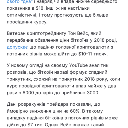
свого "дна"
і навряд чи впаде нижче середнього
показника в $18, інші ж не настільки
оптимістичні, і тому прогнозують ще більше
просідання курсу.
Ветеран криптотрейдингу Тон Вейс, який
передбачив обвалення ціни біткоїна у 2018 році,
допускає
що падіння головної криптовалюти з
поточних рівнів може дійти до $10-11 тисяч.
У новому огляді на своєму YouTube аналітик
розповів, що біткоїн наразі формує спадний
трикутник, схожий на трикутник 2018 року, коли
курс провідної криптовалюти впав майже у два
рази з 6000 доларів до приблизно 3000.
Дані розрахунків трейдера показали, що
ймовірно зниження ціни на 60%. В такому
випадку падіння біткоїна з поточних рівнів може
дійти до $7 тис. Однак Вейс вважає такий