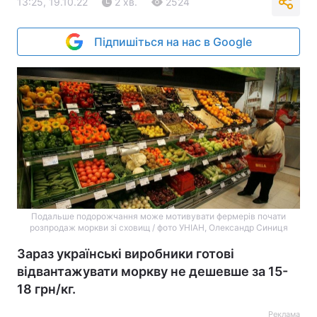
13:25, 19.10.22
2 хв.
2524
Підпишіться на нас в Google
Подальше подорожчання може мотивувати фермерів почати
розпродаж моркви зі сховищ / фото УНІАН, Олександр Синиця
Зараз українські виробники готові
відвантажувати моркву не дешевше за 15-
18 грн/кг.
Реклама