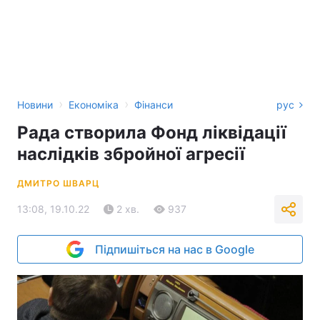
›
›
Новини
Економіка
Фінанси
рус
Рада створила Фонд ліквідації
наслідків збройної агресії
ДМИТРО ШВАРЦ
13:08, 19.10.22
2 хв.
937
Підпишіться на нас в Google