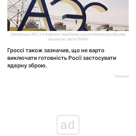
Запорізька АЕС з 4 березня перебуває під контролем російських
окупантів / фото УНІАН
Гроссі також зазначив, що не варто
виключати готовність Росії застосувати
ядерну зброю.
Реклама
ad