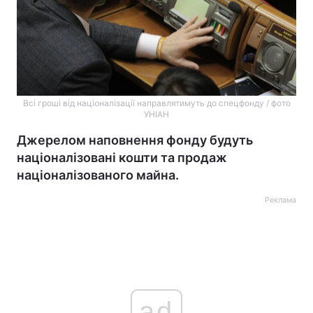
Всі гроші від націоналізації направлятимуть до спецфонду / фото
УНІАН
Джерелом наповнення фонду будуть
націоналізовані кошти та продаж
націоналізованого майна.
Реклама
ad