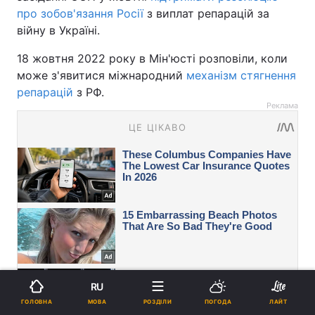
про зобов'язання Росії
з виплат репарацій за
війну в Україні.
18 жовтня 2022 року в Мін'юсті розповіли, коли
може з'явитися міжнародний
механізм стягнення
репарацій
з РФ.
Реклама
RU
МОВА
ГОЛОВНА
РОЗДІЛИ
ПОГОДА
ЛАЙТ