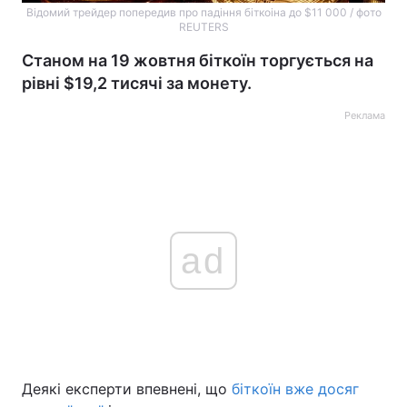
Відомий трейдер попередив про падіння біткоіна до $11 000 / фото
REUTERS
Станом на 19 жовтня біткоїн торгується на
рівні $19,2 тисячі за монету.
Реклама
ad
Деякі експерти впевнені, що
біткоїн вже досяг