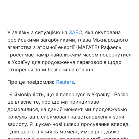
Головна
Війна
У зв'язку з ситуацією на
ЗАЕС
, яка окупована
російськими загарбниками, глава Міжнародного
Україна
Політика
агентства з атомної енергії (МАГАТЕ) Рафаель
Економіка
Світ
Гроссі має намір найближчим часом повернутися
в Україну для продовження переговорів щодо
Спорт
Наука
створення зони безпеки на станції.
Техно і зв'язок
Лайт
Про це повідомляє
Reuters
.
"Є ймовірність, що я повернуся в Україну і Росію,
Зброя
Інциденти
це власне те, про що ми принципово
Здоров'я
Туризм
домовилися, на даний момент ми продовжуємо
консультації, спрямовані на встановлення зони
Цікавинки
Погода
захисту. Я шукаю нові шляхи просування вперед,
і для цього в якийсь момент, ймовірно, дуже
Екологія
Регіони