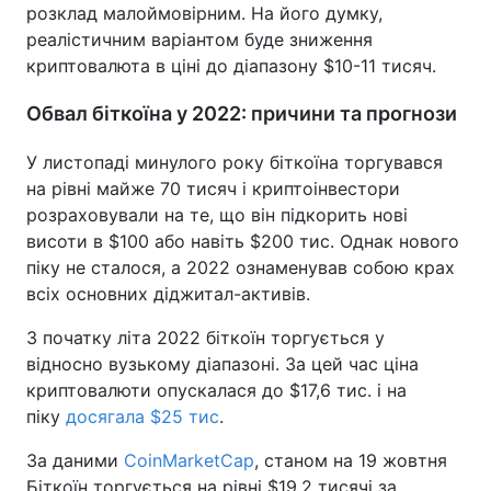
розклад малоймовірним. На його думку,
реалістичним варіантом буде зниження
криптовалюта в ціні до діапазону $10-11 тисяч.
Обвал біткоїна у 2022: причини та прогнози
У листопаді минулого року біткоїна торгувався
на рівні майже 70 тисяч і криптоінвестори
розраховували на те, що він підкорить нові
висоти в $100 або навіть $200 тис. Однак нового
піку не сталося, а 2022 ознаменував собою крах
всіх основних діджитал-активів.
З початку літа 2022 біткоїн торгується у
відносно вузькому діапазоні. За цей час ціна
криптовалюти опускалася до $17,6 тис. і на
піку
досягала $25 тис
.
За даними
CoinMarketCap
, станом на 19 жовтня
Біткоїн торгується на рівні $19,2 тисячі за