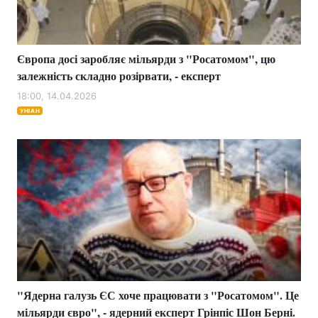
Європа досі заробляє мільярди з "Росатомом", цю
залежність складно розірвати, - експерт
18:00, 14.04.2026
УНІАН
"Ядерна галузь ЄС хоче працювати з "Росатомом". Це
мільярди євро", - ядерний експерт Грінпіс Шон Берні.