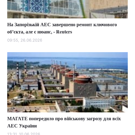
На Запорізькій АЕС завершено ремонт ключового
Головна
Війна
обʼєкта, але є нюанс, - Reuters
Україна
Політика
09:55, 26.06.2026
Економіка
Світ
Спорт
Наука
Техно і зв'язок
Лайт
Зброя
Інциденти
Здоров'я
Туризм
МАГАТЕ попередило про військову загрозу для всіх
Цікавинки
Погода
АЕС України
Екологія
Регіони
13:31, 10.06.2026