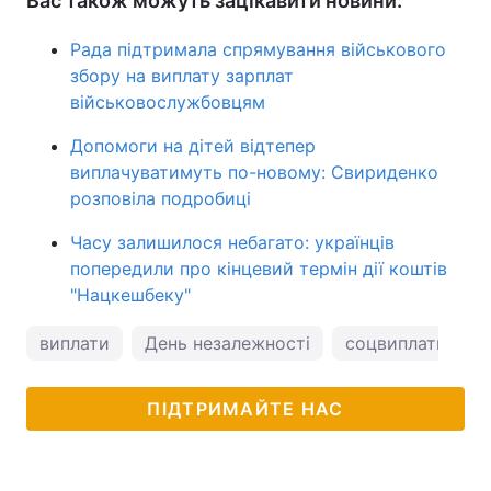
Вас також можуть зацікавити новини:
Рада підтримала спрямування військового
збору на виплату зарплат
військовослужбовцям
Допомоги на дітей відтепер
виплачуватимуть по-новому: Свириденко
розповіла подробиці
Часу залишилося небагато: українців
попередили про кінцевий термін дії коштів
"Нацкешбеку"
виплати
День незалежності
соцвиплати в Укр
ПІДТРИМАЙТЕ НАС