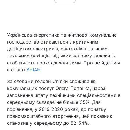
Головна
Війна
Українська енергетика та житлово-комунальне
Україна
Політика
господарство стикаються з критичним
дефіцитом електриків, сантехніків та інших
Економіка
Світ
технічних фахівців, від яких напряму залежить
стабільність проходження зими. Про це йдеться
Спорт
Наука
в статті
УНІАН
.
Техно і зв'язок
Лайт
За словами голови Спілки споживачів
комунальних послуг Олега Попенка, наразі
Зброя
Інциденти
заповнення штату технічними спеціальностями в
Здоров'я
Туризм
середньому складає не більше 35%. Для
порівняння, у 2019-2020 роках, до початку
Цікавинки
Погода
повномасштабного вторгнення, цей показник
становив у середньому до 52-54%.
Екологія
Регіони