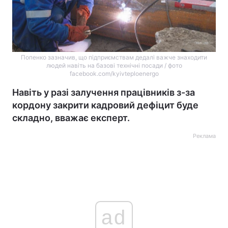
Попенко зазначив, що підприємствам дедалі важче знаходити
людей навіть на базові технічні посади / фото
facebook.com/kyivteploenergo
Навіть у разі залучення працівників з-за
кордону закрити кадровий дефіцит буде
складно, вважає експерт.
Реклама
ad