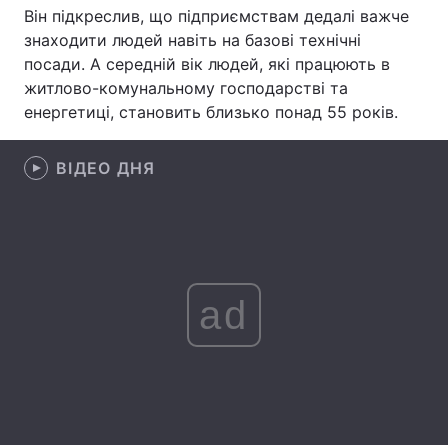
Він підкреслив, що підприємствам дедалі важче
Лонгріди
знаходити людей навіть на базові технічні
посади. А середній вік людей, які працюють в
житлово-комунальному господарстві та
Відео з Youtube
Статті
енергетиці, становить близько понад 55 років.
Інтерв'ю
Думки
ВІДЕО ДНЯ
Архів
Вакансії
Контакти
Послуги
ad