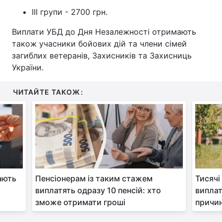
III групи - 2700 грн.
Виплати УБД до Дня Незалежності отримають
також учасники бойових дій та члени сімей
загиблих ветеранів, Захисників та Захисниць
України.
ЧИТАЙТЕ ТАКОЖ:
ають
Пенсіонерам із таким стажем
Тисячі
виплатять одразу 10 пенсій: хто
виплат
зможе отримати гроші
причи