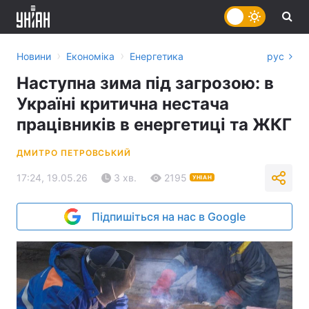
›
›
Новини
Економіка
Енергетика
рус
Наступна зима під загрозою: в
Україні критична нестача
працівників в енергетиці та ЖКГ
ДМИТРО ПЕТРОВСЬКИЙ
17:24, 19.05.26
3 хв.
2195
УНІАН
Підпишіться на нас в Google