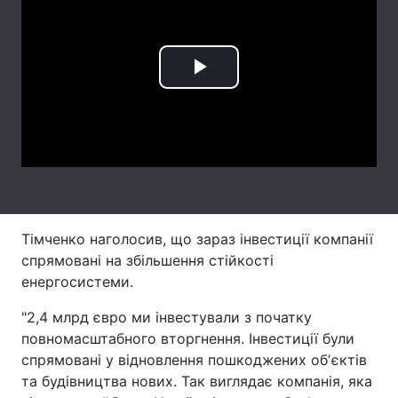
Лонгріди
Play
Відео з Youtube
Статті
Video
Інтерв'ю
Думки
Архів
Вакансії
Контакти
Тімченко наголосив, що зараз інвестиції компанії
Послуги
спрямовані на збільшення стійкості
енергосистеми.
"2,4 млрд євро ми інвестували з початку
повномасштабного вторгнення. Інвестиції були
спрямовані у відновлення пошкоджених обʼєктів
та будівництва нових. Так виглядає компанія, яка