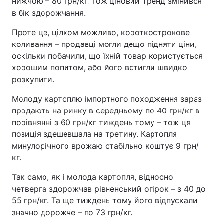
нижчою – 80 грн/кг. Тож ціновий тренд змінився
в бік здорожчання.
Проте це, цілком можливо, короткострокове
коливання – продавці могли дещо підняти ціни,
оскільки побачили, що їхній товар користується
хорошим попитом, або його встигли швидко
розкупити.
Молоду картоплю імпортного походження зараз
продають на ринку в середньому по 40 грн/кг в
порівнянні з 60 грн/кг тиждень тому – тож ця
позиція здешевшала на третину. Картопля
минулорічного врожаю стабільно коштує 9 грн/
кг.
Так само, як і молода картопля, відносно
четверга здорожчав рівненський огірок – з 40 до
55 грн/кг. Та ще тиждень тому його відпускали
значно дорожче – по 73 грн/кг.