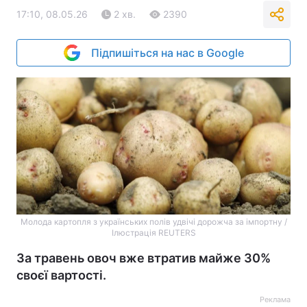
17:10, 08.05.26
2 хв.
2390
Підпишіться на нас в Google
Молода картопля з українських полів удвічі дорожча за імпортну /
Ілюстрація REUTERS
За травень овоч вже втратив майже 30%
своєї вартості.
Реклама