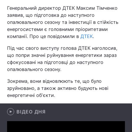
Генеральний директор ДТЕК Максим Тімченко
заявив, що підготовка до наступного
опалювального сезону та інвестиції в стійкість
Головна
Війна
енергосистеми є головними пріоритетами
компанії. Про це повідомили в
ДТЕК
.
Україна
Політика
Під час свого виступу голова ДТЕК наголосив,
Економіка
Світ
що попри значні руйнування енергетики зараз
сфокусовані на підготовці до наступного
Спорт
Наука
опалювального сезону.
Техно і зв'язок
Лайт
Зокрема, вони відновлюють те, що було
зруйновано, а також активно будують нові
Зброя
Інциденти
енергетичні обʼєкти.
Здоров'я
Туризм
ВІДЕО ДНЯ
Цікавинки
Погода
Екологія
Регіони