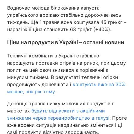
Водночас молода білокачанна капуста
українського врожаю стабільно дорожчає весь
тиждень. Ще 1 травня вона коштувала 45 грн/кг –
наразі ж її ціна становить 63 грн/кг (+40%).
Ціни на продукти в Україні – останні новини
Тепличні комбінати в Україні стабільно
нарощують поставки огірків на ринок, при цьому
попит на цей овоч знизився в порівнянні з
минулим тижнем. В результаті тепличні огірки
продовжують дешевшати і
коштують вже на 30%
менше, ніж рік тому
.
До кінця травня низку молочних продуктів в
маркетах
будуть відпускати з акційними
знижками через перевиробництво в галузі
. Проте
вже восени ситуація кардинально зміниться і ці
самі продукти відчутно здорожчають,