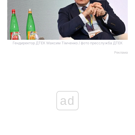
Гендиректор ДТЕК Максим Тімченко / фото пресслужба ДТЕК
Реклама
ad