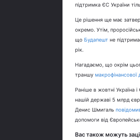
підтримка ЄС України тіл
Це рішення ще має затве
окремо. Утім, проросійсь
що
Будапешт
не підтрима
рік.
Нагадаємо, що окрім цьог
траншу
макрофінансової 
Раніше в жовтні Україна
нашій державі 5 млрд євр
Денис Шмигаль
повідоми
допомоги від Європейськ
Вас також можуть заці