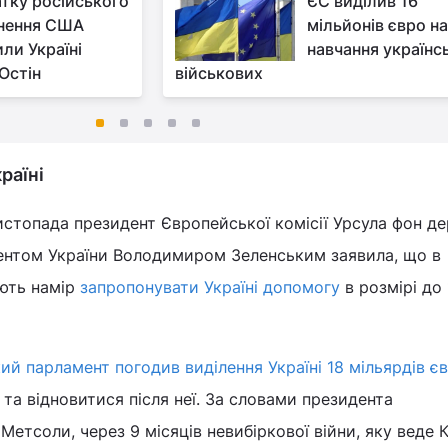
атку російського
ЄС виділив 16
нення США
мільйонів євро на
или Україні
навчання українс
 Остін
військових
раїні
истопада президент Європейської комісії Урсула фон де
дентом України Володимиром Зеленським заявила, що в
ють намір
запропонувати Україні допомогу
в розмірі до
й парламент погодив виділення Україні 18 мільярдів є
 та відновитися після неї. За словами президента
етсоли, через 9 місяців невибіркової війни, яку веде 