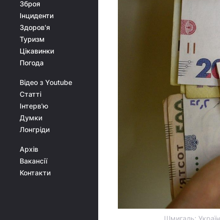
Зброя
Інциденти
Здоров'я
Туризм
Цікавинки
Погода
Відео з Youtube
Статті
Інтерв'ю
Думки
Лонгріди
Архів
Вакансії
Контакти
Шмигаль: Україн