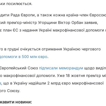
ьки посилюється.
рдити Рада Європи, а також кожна країна-член Євросо
кий прем'єр-міністр Угорщини Віктор Орбан заявив,
є план ЄС з надання Україні макрофінансової допомоги 
о в грудні очікується отримання Україною чергового
допомоги в 500 млн євро
.
 і Європейський Союз
підписали меморандум
щодо виділ
о макрофінансової допомоги. Уже 18 жовтня прем'єр мі
в
, що в Україну надійшли 2 млрд євро макрофінансової
ого Союзу.
кавити новини: