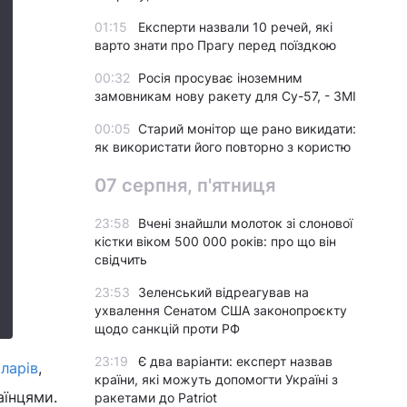
01:15
Експерти назвали 10 речей, які
варто знати про Прагу перед поїздкою
00:32
Росія просуває іноземним
замовникам нову ракету для Су-57, - ЗМІ
00:05
Старий монітор ще рано викидати:
як використати його повторно з користю
07 серпня, п'ятниця
23:58
Вчені знайшли молоток зі слонової
кістки віком 500 000 років: про що він
свідчить
23:53
Зеленський відреагував на
ухвалення Сенатом США законопроєкту
щодо санкцій проти РФ
23:19
Є два варіанти: експерт назвав
ларів
,
країни, які можуть допомогти Україні з
аїнцями.
ракетами до Patriot