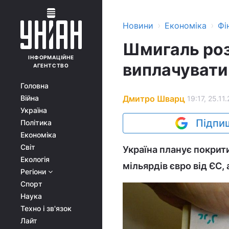
›
›
Новини
Економіка
Фі
Шмигаль роз
ІНФОРМАЦІЙНЕ
виплачувати 
АГЕНТСТВО
Головна
Дмитро Шварц
Війна
19:17, 25.11.
Україна
Підпиш
Політика
Економіка
Світ
Україна планує покрит
Екологія
мільярдів євро від ЄС,
Регіони
Спорт
Наука
Техно і зв'язок
Лайт