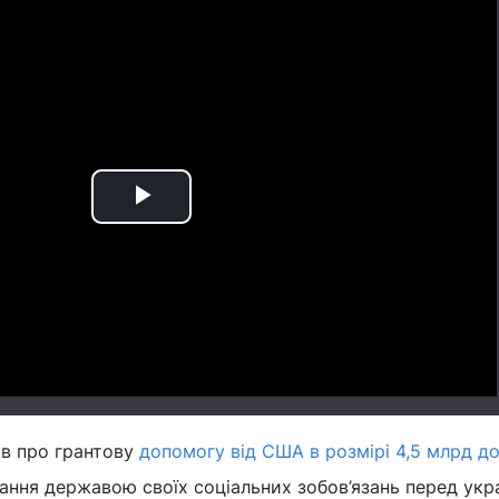
Play
Video
ав про грантову
допомогу від США в розмірі 4,5 млрд до
нання державою своїх соціальних зобов’язань перед укр