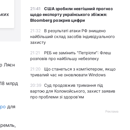
Пенсійні новації: які
виплати чекати
21:41
США зробили невтішний прогноз
ьких
українцям у 2023 році
щодо експорту українського збіжжя:
Bloomberg розкрив цифри
та чи відбудеться пенсійна реформа
21:32
В результаті атаки РФ знищено
найбільший склад засобів індивідуального
захисту
21:21
РЕБ не замінить "Петріоти": Флеш
розповів про найбільшу небезпеку
р Ляєн
21:20
Що станеться з комп’ютером, якщо
тривалий час не оновлювати Windows
 18 млрд
20:39
Суд продовжив тримання під
вартою для Коломойського, захист заявив
про проблеми зі здоров'ям
вро
для
Реклама
Кремль,