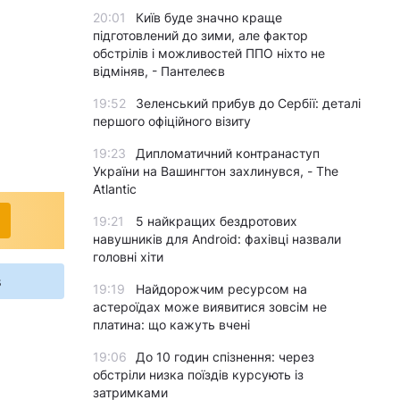
20:01
Київ буде значно краще
підготовлений до зими, але фактор
обстрілів і можливостей ППО ніхто не
відміняв, - Пантелеєв
19:52
Зеленський прибув до Сербії: деталі
першого офіційного візиту
19:23
Дипломатичний контранаступ
України на Вашингтон захлинувся, - The
Atlantic
19:21
5 найкращих бездротових
навушників для Android: фахівці назвали
головні хіти
s
19:19
Найдорожчим ресурсом на
астероїдах може виявитися зовсім не
платина: що кажуть вчені
19:06
До 10 годин спізнення: через
обстріли низка поїздів курсують із
затримками