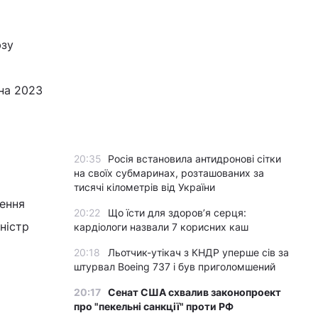
юзу
на 2023
20:35
Росія встановила антидронові сітки
на своїх субмаринах, розташованих за
тисячі кілометрів від України
ення
20:22
Що їсти для здоров’я серця:
ністр
кардіологи назвали 7 корисних каш
20:18
Льотчик-утікач з КНДР уперше сів за
штурвал Boeing 737 і був приголомшений
20:17
Сенат США схвалив законопроект
про "пекельні санкції" проти РФ