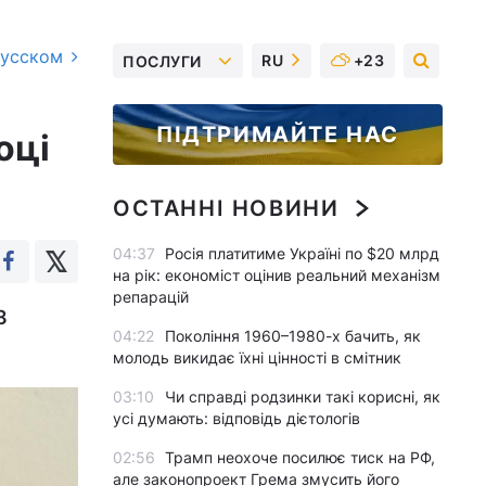
русском
RU
+23
ПОСЛУГИ
ПІДТРИМАЙТЕ НАС
оці
ОСТАННІ НОВИНИ
04:37
Росія платитиме Україні по $20 млрд
на рік: економіст оцінив реальний механізм
репарацій
8
04:22
Покоління 1960–1980-х бачить, як
молодь викидає їхні цінності в смітник
03:10
Чи справді родзинки такі корисні, як
усі думають: відповідь дієтологів
02:56
Трамп неохоче посилює тиск на РФ,
але законопроект Грема змусить його