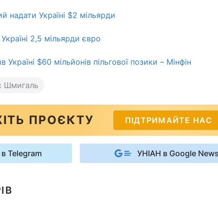
ий надати Україні $2 мільярди
Україні 2,5 мільярди євро
в Україні $60 мільйонів пільгової позики – Мінфін
с Шмигаль
ІТЬ ПРОЄКТУ
ПІДТРИМАЙТЕ НАС
 в Telegram
УНІАН в Google New
ІВ