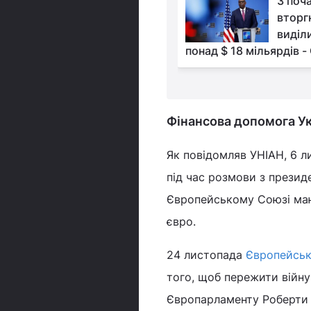
У Кабміні розповіли,
З поч
чи вистачить грошей
вторг
на субсидії всім, хто
виділ
є
понад $ 18 мільярдів -
Фінансова допомога Ук
Як повідомляв УНІАН, 6 л
під час розмови з прези
Європейському Союзі ма
євро.
24 листопада
Європейськи
того, щоб пережити війну
Європарламенту Роберти М