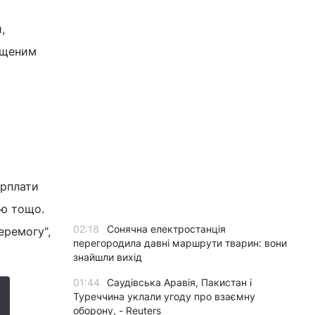
,
іщеним
арплати
тю тощо.
02:18
Сонячна електростанція
еремогу",
перегородила давні маршрути тварин: вони
знайшли вихід
01:44
Саудівська Аравія, Пакистан і
Туреччина уклали угоду про взаємну
оборону, - Reuters