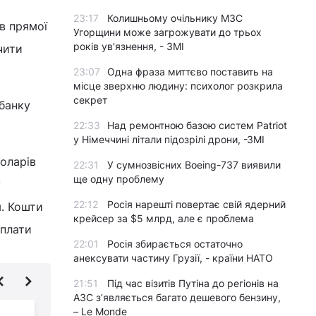
23:17
Колишньому очільнику МЗС
в прямої
Угорщини може загрожувати до трьох
років ув'язнення, - ЗМІ
чити
23:07
Одна фраза миттєво поставить на
місце зверхню людину: психолог розкрила
секрет
банку
22:33
Над ремонтною базою систем Patriot
у Німеччині літали підозрілі дрони, -ЗМІ
оларів
22:31
У сумнозвісних Boeing-737 виявили
ще одну проблему
у
22:12
Росія нарешті повертає свій ядерний
я. Кошти
крейсер за $5 млрд, але є проблема
рплати
22:01
Росія збирається остаточно
анексувати частину Грузії, - країни НАТО
21:51
Під час візитів Путіна до регіонів на
АЗС з’являється багато дешевого бензину,
– Le Monde