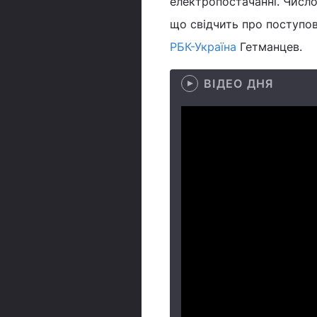
електропостачанні. Число
що свідчить про поступове
РБК-Україна
Гетманцев.
ВІДЕО ДНЯ