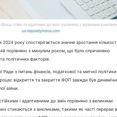
ільш стійкі та адаптивні до змін порівняно з великими компані
ua.depositphotos.com
чя 2024 року спостерігається значне зростання кількост
ній порівняно з минулим роком, що було спричинено
 та політичних факторів.
ї Ради з питань фінансів, податкової та митної політик
процес відкриття та закриття ФОП завжди був динамічн
ої війни.
тійкими і адаптивними до змін порівняно з великими
 них стикаються з викликами, такими як часті перерви 