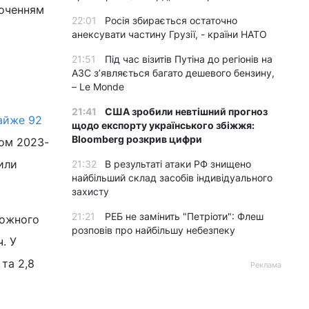
роченням
22:01
Росія збирається остаточно
анексувати частину Грузії, - країни НАТО
21:51
Під час візитів Путіна до регіонів на
АЗС з’являється багато дешевого бензину,
– Le Monde
21:41
США зробили невтішний прогноз
майже 92
щодо експорту українського збіжжя:
Bloomberg розкрив цифри
дом 2023-
или
21:32
В результаті атаки РФ знищено
найбільший склад засобів індивідуального
захисту
21:21
РЕБ не замінить "Петріоти": Флеш
кожного
розповів про найбільшу небезпеку
. У
 та 2,8
Реклама