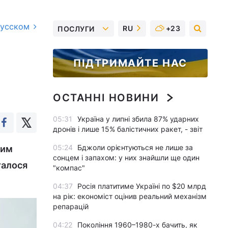
русском
RU
+23
ПОСЛУГИ
а
ПІДТРИМАЙТЕ НАС
ОСТАННІ НОВИНИ
05:31
Україна у липні збила 87% ударних
дронів і лише 15% балістичних ракет, - звіт
05:24
Бджоли орієнтуються не лише за
ним
сонцем і запахом: у них знайшли ще один
талося
"компас"
04:37
Росія платитиме Україні по $20 млрд
на рік: економіст оцінив реальний механізм
репарацій
04:22
Покоління 1960–1980-х бачить, як