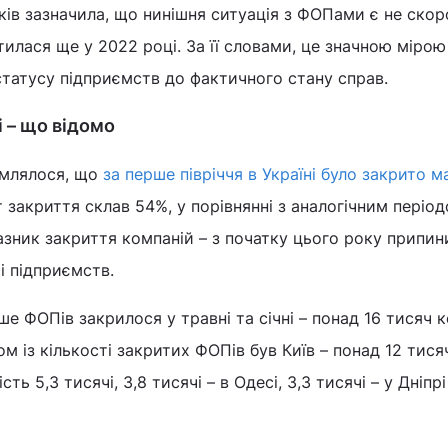
ків зазначила, що нинішня ситуація з ФОПами є не ско
тилася ще у 2022 році. За її словами, це значною мірою
татусу підприємств до фактичного стану справ.
і – що відомо
омлялося, що
за перше півріччя в Україні було закрито 
ст закриття склав 54%, у порівнянні з аналогічним періо
казник закриття компаній – з початку цього року припин
чі підприємств.
ше ФОПів закрилося у травні та січні – понад 16 тисяч 
ом із кількості закритих ФОПів був Київ – понад 12 тисяч
ть 5,3 тисячі, 3,8 тисячі – в Одесі, 3,3 тисячі – у Дніпрі