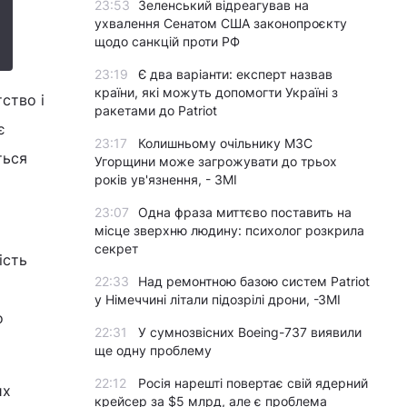
23:53
Зеленський відреагував на
ухвалення Сенатом США законопроєкту
щодо санкцій проти РФ
23:19
Є два варіанти: експерт назвав
країни, які можуть допомогти Україні з
ство і
ракетами до Patriot
є
23:17
Колишньому очільнику МЗС
ться
Угорщини може загрожувати до трьох
років ув'язнення, - ЗМІ
23:07
Одна фраза миттєво поставить на
місце зверхню людину: психолог розкрила
секрет
ість
22:33
Над ремонтною базою систем Patriot
у Німеччині літали підозрілі дрони, -ЗМІ
о
22:31
У сумнозвісних Boeing-737 виявили
ще одну проблему
22:12
Росія нарешті повертає свій ядерний
их
крейсер за $5 млрд, але є проблема