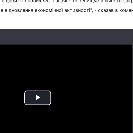
 відкриттів нових ФОП значно перевищує кількість закр
 відновлення економічної активності", - сказав в коме
Play
Video