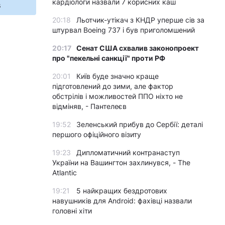
кардіологи назвали 7 корисних каш
s
20:18
Льотчик-утікач з КНДР уперше сів за
штурвал Boeing 737 і був приголомшений
20:17
Сенат США схвалив законопроект
про "пекельні санкції" проти РФ
20:01
Київ буде значно краще
підготовлений до зими, але фактор
обстрілів і можливостей ППО ніхто не
відміняв, - Пантелеєв
19:52
Зеленський прибув до Сербії: деталі
першого офіційного візиту
19:23
Дипломатичний контранаступ
України на Вашингтон захлинувся, - The
Atlantic
19:21
5 найкращих бездротових
навушників для Android: фахівці назвали
головні хіти