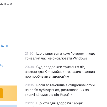
більше
тість
21:20
Що станеться з комп’ютером, якщо
тривалий час не оновлювати Windows
ці
20:39
Суд продовжив тримання під
вартою для Коломойського, захист заявив
про проблеми зі здоров'ям
20:35
Росія встановила антидронові сітки
на своїх субмаринах, розташованих за
тисячі кілометрів від України
20:22
Що їсти для здоров’я серця: