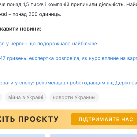
ччя понад 1,5 тисячі компаній припинили діяльність. Най
єві – понад 200 одиниць.
кавити новини:
ся у червні: що подорожчало найбільше
7 гривень: експертка розповіла, як курс вплине на вар
вати у спеку: рекомендації роботодавцям від Держпра
війна в Україні
новости Украины
ІТЬ ПРОЄКТУ
ПІДТРИМАЙТЕ НАС