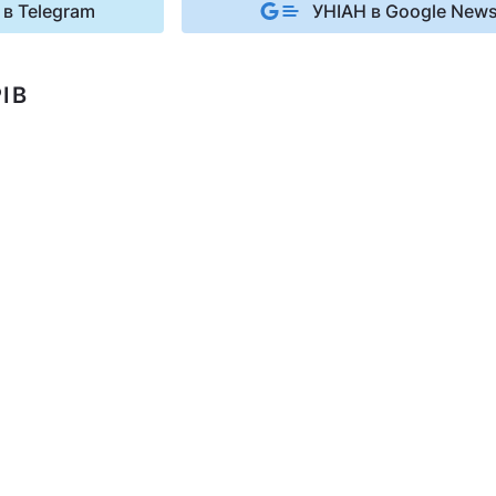
 в Telegram
УНІАН в Google New
ІВ