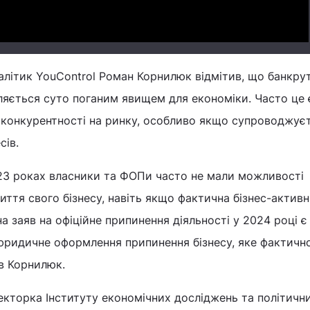
літик YouControl Роман Корнилюк відмітив, що банкрут
ляється суто поганим явищем для економіки. Часто це 
а конкурентності на ринку, особливо якщо супроводжує
сів.
023 роках власники та ФОПи часто не мали можливості
тя свого бізнесу, навіть якщо фактична бізнес-активн
а заяв на офіційне припинення діяльності у 2024 році є
юридичне оформлення припинення бізнесу, яке фактичн
ив Корнилюк.
екторка Інституту економічних досліджень та політичн