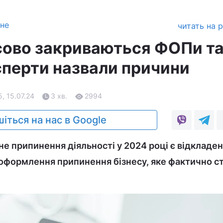
зне
читать на 
асово закриваються ФОПи т
сперти назвали причини
5, 15.07.24
3 хв.
2994
іться на нас в Google
йне припинення діяльності у 2024 році є відкладе
оформлення припинення бізнесу, яке фактично с