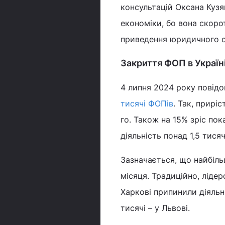
консультацій Оксана Кузя
економіки, бо вона скоро
приведення юридичного с
Закриття ФОП в Україн
4 липня 2024 року повід
тисячі ФОПів
. Так, прирі
го. Також на 15% зріс по
діяльність понад 1,5 тися
Зазначається, що найбіль
місяця. Традиційно, лідер
Харкові припинили діяльніс
тисячі – у Львові.