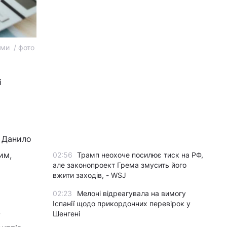
ями / фото
і
и Данило
им,
02:56
Трамп неохоче посилює тиск на РФ,
але законопроект Грема змусить його
вжити заходів, - WSJ
02:23
Мелоні відреагувала на вимогу
Іспанії щодо прикордонних перевірок у
в
Шенгені