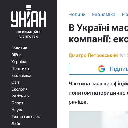
›
›
Новини
Економіка
Рі
В Україні м
ІНФОРМАЦІЙНЕ
компанії: ек
АГЕНТСТВО
Головна
Дмитро Петровський
Війна
10:1
Україна
Підпиш
Політика
Економіка
Світ
Частина заяв на офіці
Екологія
попитом на юридичне 
Регіони
раніше.
Спорт
Наука
Техно і зв'язок
Лайт