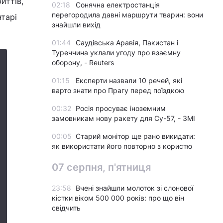
иттів,
02:18
Сонячна електростанція
перегородила давні маршрути тварин: вони
нтарі
знайшли вихід
01:44
Саудівська Аравія, Пакистан і
Туреччина уклали угоду про взаємну
оборону, - Reuters
01:15
Експерти назвали 10 речей, які
варто знати про Прагу перед поїздкою
00:32
Росія просуває іноземним
замовникам нову ракету для Су-57, - ЗМІ
00:05
Старий монітор ще рано викидати:
як використати його повторно з користю
07 серпня, п'ятниця
23:58
Вчені знайшли молоток зі слонової
кістки віком 500 000 років: про що він
свідчить