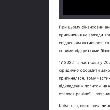
При цьому фінансовий ана
припинення не завжди яв
свідченням активності т
новими відкриттями бізне
"У 2022 та частково у 2
юридично оформити закрит
припинялася. Тому частин
відкладеним попитом на 
сталося раніше", - поясн
Крім того, виконавча дир