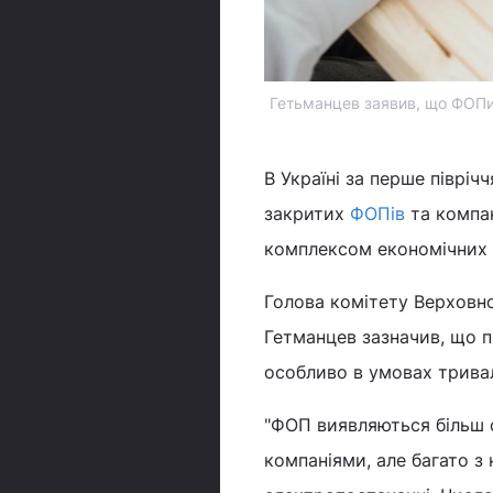
Гетьманцев заявив, що ФОПи б
В Україні за перше півріч
закритих
ФОПів
та компа
комплексом економічних
Голова комітету Верховно
Гетманцев зазначив, що 
особливо в умовах тривал
"ФОП виявляються більш с
компаніями, але багато з