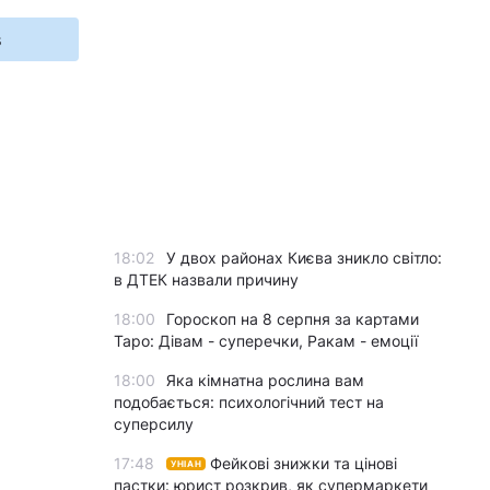
s
18:02
У двох районах Києва зникло світло:
в ДТЕК назвали причину
18:00
Гороскоп на 8 серпня за картами
Таро: Дівам - суперечки, Ракам - емоції
18:00
Яка кімнатна рослина вам
подобається: психологічний тест на
суперсилу
17:48
Фейкові знижки та цінові
УНІАН
пастки: юрист розкрив, як супермаркети