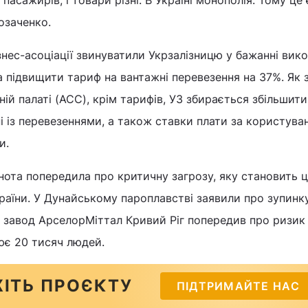
озаченко.
ізнес-асоціації звинуватили Укрзалізницю у бажанні вик
підвищити тариф на вантажні перевезення на 37%. Як 
ій палаті (ACC), крім тарифів, УЗ збирається збільшити
зані із перевезеннями, а також ставки плати за користува
и.
ьнота попередила про критичну загрозу, яку становить 
раїни. У Дунайському пароплавстві заявили про зупинк
а завод АрселорМіттал Кривий Ріг попередив про ризик
ює 20 тисяч людей.
ІТЬ ПРОЄКТУ
ПІДТРИМАЙТЕ НАС