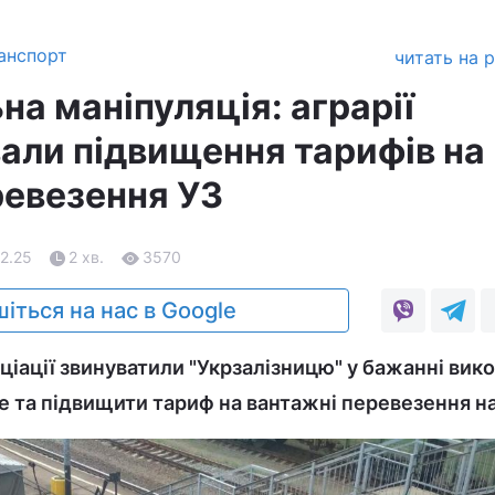
анспорт
читать на 
а маніпуляція: аграрії
али підвищення тарифів на
ревезення УЗ
02.25
2 хв.
3570
іться на нас в Google
ціації звинуватили "Укрзалізницю" у бажанні вик
 та підвищити тариф на вантажні перевезення н