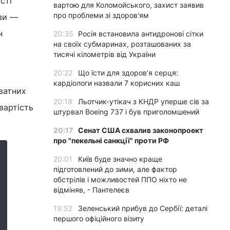
сті
вартою для Коломойського, захист заявив
про проблеми зі здоров'ям
иви —
н
20:35
Росія встановила антидронові сітки
на своїх субмаринах, розташованих за
тисячі кілометрів від України
20:22
Що їсти для здоров’я серця:
кардіологи назвали 7 корисних каш
иватних
20:18
Льотчик-утікач з КНДР уперше сів за
вартість
штурвал Boeing 737 і був приголомшений
20:17
Сенат США схвалив законопроект
про "пекельні санкції" проти РФ
20:01
Київ буде значно краще
підготовлений до зими, але фактор
обстрілів і можливостей ППО ніхто не
відміняв, - Пантелеєв
19:52
Зеленський прибув до Сербії: деталі
першого офіційного візиту