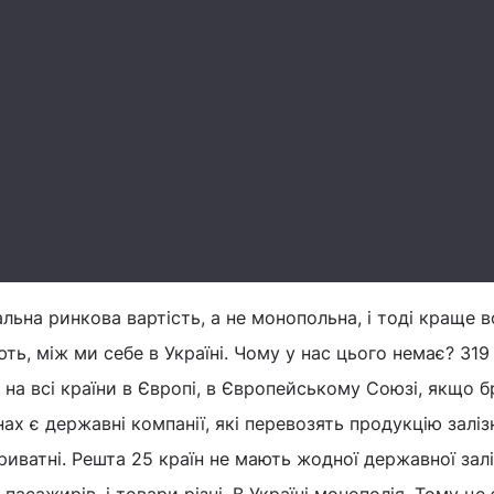
альна ринкова вартість, а не монопольна, і тоді краще 
ть, між ми себе в Україні. Чому у нас цього немає? 319
е на всі країни в Європі, в Європейському Союзі, якщо б
аїнах є державні компанії, які перевозять продукцію залі
приватні. Решта 25 країн не мають жодної державної зал
 пасажирів, і товари різні. В Україні монополія. Тому це 