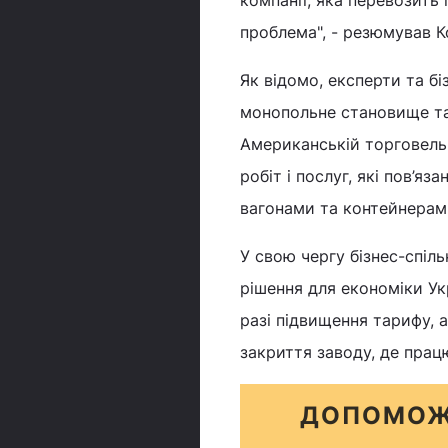
проблема", - резюмував К
Як відомо, експерти та б
монопольне становище та 
Американській торговельн
робіт і послуг, які пов’я
вагонами та контейнерам
У свою чергу бізнес-спіл
рішення для економіки Ук
разі підвищення тарифу, 
закриття заводу, де прац
ДОПОМОЖ