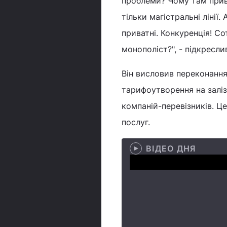
проблеми? Чому там прив
тільки магістральні лінії. 
приватні. Конкуренція! С
монополіст?", - підкресл
Він висловив переконанн
тарифоутворення на залізн
компаній-перевізників. Ц
послуг.
ВІДЕО ДНЯ