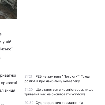
а
 у цій
їнської
і
приватної
21:21
РЕБ не замінить "Петріоти": Флеш
розповів про найбільшу небезпеку
 приватні
21:20
Що станеться з комп’ютером, якщо
алізниця
тривалий час не оновлювати Windows
20:39
Суд продовжив тримання під