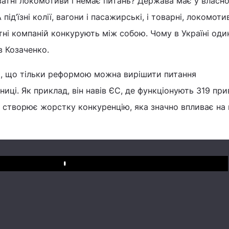
атні локомотиви і немає питань? Держава має у власно
А під’їзні колії, вагони і пасажирські, і товарні, локомот
отні компаній конкурують між собою. Чому в Україні оди
ив Козаченко.
я, що тільки реформою можна вирішити питання
иці. Як приклад, він навів ЄС, де функціонують 319 пр
е створює жорстку конкуренцію, яка значно впливає на 
Play