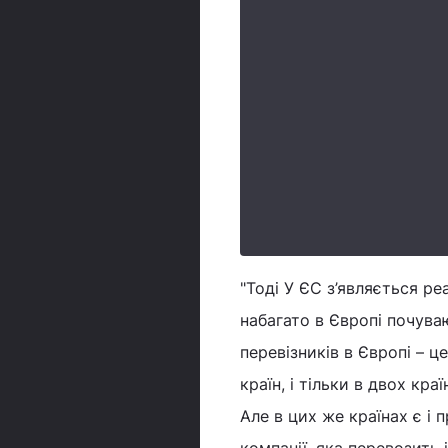
"Тоді У ЄС з’являється ре
набагато в Європі почуваю
перевізників в Європі – ц
країн, і тільки в двох кр
Але в цих же країнах є і 
компанії, яка перевозить і