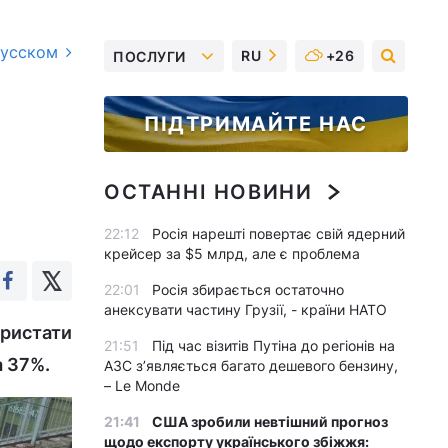
русском
RU
+26
ПОСЛУГИ
ПІДТРИМАЙТЕ НАС
ОСТАННІ НОВИНИ
22:12
Росія нарешті повертає свій ядерний
крейсер за $5 млрд, але є проблема
22:01
Росія збирається остаточно
анексувати частину Грузії, - країни НАТО
ористати
21:51
Під час візитів Путіна до регіонів на
а 37%.
АЗС з’являється багато дешевого бензину,
– Le Monde
21:41
США зробили невтішний прогноз
щодо експорту українського збіжжя: