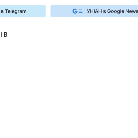
 в Telegram
УНІАН в Google New
ІВ