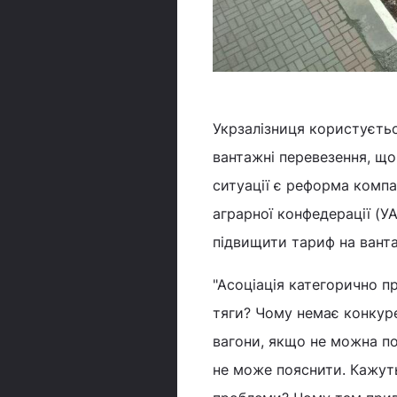
Укрзалізниця користуєть
вантажні перевезення, що
ситуації є реформа компан
аграрної конфедерації (УА
підвищити тариф на ванта
"Асоціація категорично п
тяги? Чому немає конкуре
вагони, якщо не можна п
не може пояснити. Кажуть