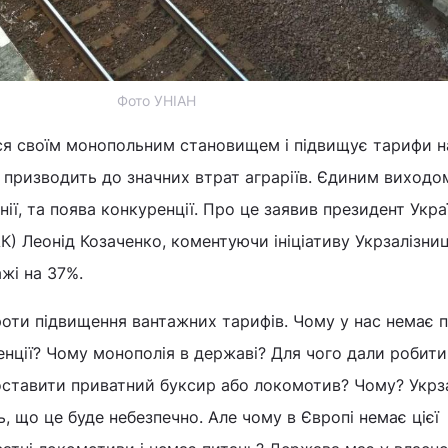
Фото УНІАН
ся своїм монопольним становищем і підвищує тарифи н
 призводить до значних втрат аграріїв. Єдиним виходом
ії, та поява конкуренції. Про це заявив президент Укра
К) Леонід Козаченко, коментуючи ініціативу Укрзалізниц
жі на 37%.
роти підвищення вантажних тарифів. Чому у нас немає 
нції? Чому монополія в державі? Для чого дали робити
оставити приватний буксир або локомотив? Чому? Укрз
, що це буде небезпечно. Але чому в Європі немає цієї