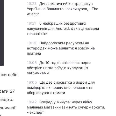
19:23
Дипломатичний контранаступ
України на Вашингтон захлинувся, - The
Atlantic
19:21
5 найкращих бездротових
навушників для Android: фахівці назвали
головні хіти
19:19
Найдорожчим ресурсом на
астероїдах може виявитися зовсім не
платина
19:06
До 10 годин спізнення: через
обстріли низка поїздів курсують із
затримками
вони себе
19:00
Що дає сироватка з йодом для
помідорів: як правильно поливати та
рати 27
обприскувати томати
зницею.
18:42
Вперед у минуле: через війну
маленькі магазини замінять супермаркети,
ізничної
- експерт
є