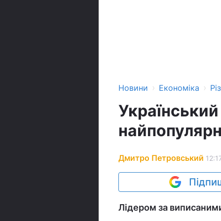
›
›
Новини
Економіка
Рі
Український
найпопулярн
Дмитро Петровський
12:1
Підпиш
Лідером за виписаними