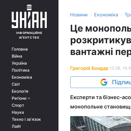
›
›
Новини
Економіка
Тр
Це монопольн
ІНФОРМАЦІЙНЕ
розкритикув
АГЕНТСТВО
вантажні пе
Головна
Війна
Україна
Григорій Бондар
12:28, 10.
Політика
Економіка
Підпиш
Світ
Екологія
Експерти та бізнес-асо
Регіони
Спорт
монопольне становище
Наука
Техно і зв'язок
Лайт