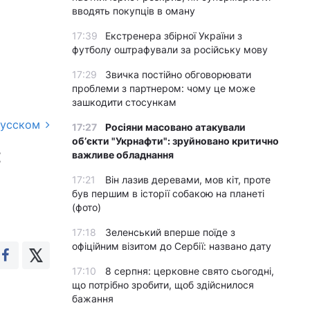
вводять покупців в оману
17:39
Екстренера збірної України з
футболу оштрафували за російську мову
17:29
Звичка постійно обговорювати
проблеми з партнером: чому це може
зашкодити стосункам
русском
17:27
Росіяни масовано атакували
обʼєкти "Укрнафти": зруйновано критично
:
важливе обладнання
17:21
Він лазив деревами, мов кіт, проте
був першим в історії собакою на планеті
(фото)
17:18
Зеленський вперше поїде з
офіційним візитом до Сербії: названо дату
17:10
8 серпня: церковне свято сьогодні,
що потрібно зробити, щоб здійснилося
бажання