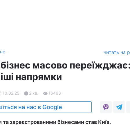
зне
читать на 
 бізнес масово переїжджає
іші напрямки
7, 10.02.25
2 хв.
16463
іться на нас в Google
 та зареєстрованими бізнесами став Київ.