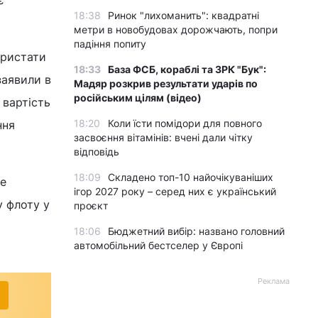
18:38
Ринок "лихоманить": квадратні
метри в новобудовах дорожчають, попри
падіння попиту
ористати
18:33
База ФСБ, кораблі та ЗРК "Бук":
заявили в
Мадяр розкрив результати ударів по
російським цілям (відео)
 вартість
18:20
Коли їсти помідори для повного
ння
засвоєння вітамінів: вчені дали чітку
відповідь
18:09
Складено топ-10 найочікуваніших
це
ігор 2027 року – серед них є український
у флоту у
проєкт
18:06
Бюджетний вибір: названо головний
автомобільний бестселер у Європі
Реклама