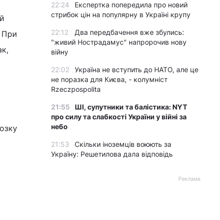
22:24
Експертка попередила про новий
стрибок цін на популярну в Україні крупу
ій
22:12
Два передбачення вже збулись:
. При
"живий Нострадамус" напророчив нову
к,
війну
22:02
Україна не вступить до НАТО, але це
не поразка для Києва, - колумніст
Rzeczpospolita
21:55
ШІ, супутники та балістика: NYT
про силу та слабкості України у війні за
небо
мозку
21:53
Скільки іноземців воюють за
Україну: Решетилова дала відповідь
Реклама