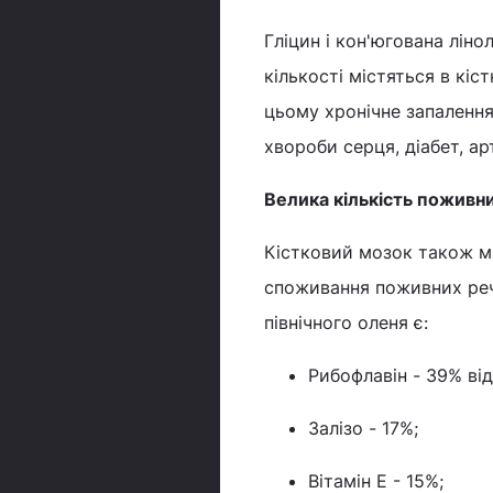
Гліцин і кон'югована ліно
кількості містяться в кі
цьому хронічне запалення
хвороби серця, діабет, ар
Велика кількість поживн
Кістковий мозок також м
споживання поживних речо
північного оленя є:
Рибофлавін - 39% ві
Залізо - 17%;
Вітамін Е - 15%;