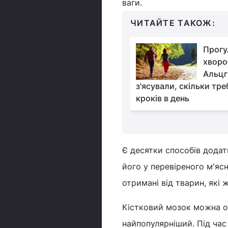
ваги.
ЧИТАЙТЕ ТАКОЖ:
Дієтологиня назвала
Прогу
найкорисніший чай
хворо
Альцг
з'ясували, скільки тр
кроків в день
Є десятки способів додат
його у перевіреного м'ясн
отримані від тварин, які
Кістковий мозок можна от
найпопулярніший. Під час