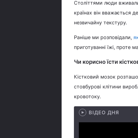
Століттями люди вживали
країнах він вважається д
незвичайну текстуру.
Раніше ми розповідали,
я
приготуванні їжі, проте м
Чи корисно їсти кістк
Кістковий мозок розташов
стовбурові клітини виробл
кровотоку.
ВІДЕО ДНЯ