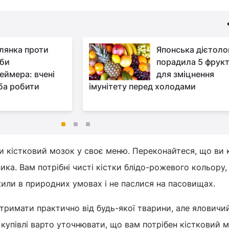
лянка проти
Японська дієтоло
би
порадила 5 фрукт
еймера: вчені
для зміцнення
еба робити
імунітету перед холодами
и кістковий мозок у своє меню. Переконайтеся, що ви 
ика. Вам потрібні чисті кістки блідо-рожевого кольору,
 жили в природних умовах і не паслися на пасовищах.
римати практично від будь-якої тварини, але яловичий
 купівлі варто уточнювати, що вам потрібен кістковий м