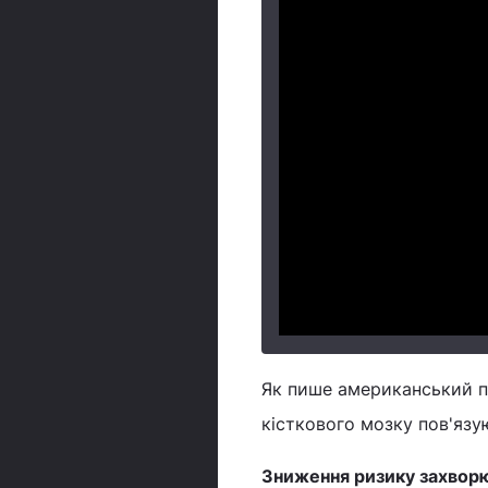
Як пише американський п
кісткового мозку пов'язу
Зниження ризику захворюв