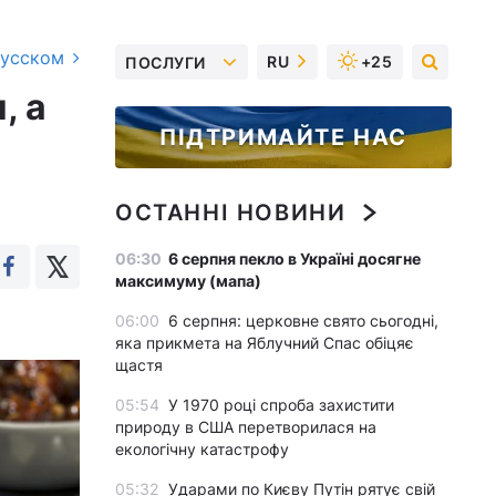
русском
RU
+25
ПОСЛУГИ
, а
ПІДТРИМАЙТЕ НАС
ОСТАННІ НОВИНИ
06:30
6 серпня пекло в Україні досягне
максимуму (мапа)
06:00
6 серпня: церковне свято сьогодні,
яка прикмета на Яблучний Спас обіцяє
щастя
05:54
У 1970 році спроба захистити
природу в США перетворилася на
екологічну катастрофу
05:32
Ударами по Києву Путін рятує свій