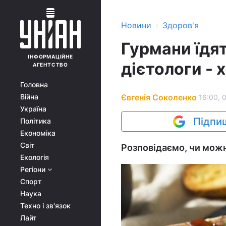
›
Новини
Здоров'я
Гурмани їдя
ІНФОРМАЦІЙНЕ
дієтологи - 
АГЕНТСТВО
Головна
Євгенія Соколенко
Війна
16:00, 0
Україна
Підпиш
Політика
Економіка
Світ
Розповідаємо, чи можн
Екологія
Регіони
Спорт
Наука
Техно і зв'язок
Лайт