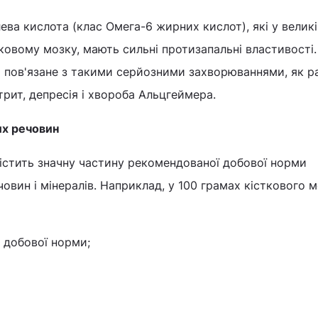
лева кислота (клас Омега-6 жирних кислот), які у велик
стковому мозку, мають сильні протизапальні властивості
 пов'язане з такими серйозними захворюваннями, як ра
трит, депресія і хвороба Альцгеймера.
их речовин
істить значну частину рекомендованої добової норми
вин і мінералів. Наприклад, у 100 грамах кісткового 
д добової норми;