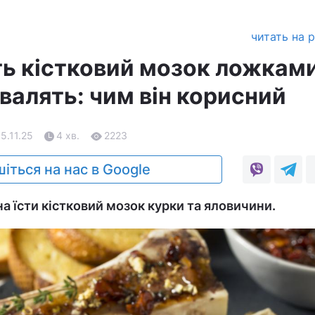
читать на 
ть кістковий мозок ложками
хвалять: чим він корисний
5.11.25
4 хв.
2223
іться на нас в Google
а їсти кістковий мозок курки та яловичини.