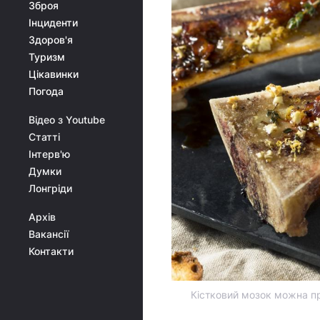
Зброя
Інциденти
Здоров'я
Туризм
Цікавинки
Погода
Відео з Youtube
Статті
Інтерв'ю
Думки
Лонгріди
Архів
Вакансії
Контакти
Кістковий мозок можна пр