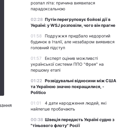
розпал літа: причина виявилася
парадоксальною
02:28
Путін перегруповує бойові дії в
Україні: у WSJ розповіли, чого він прагне
01:58
Подружжя придбало недорогий
будинок в Італії, але незабаром виявився
головний підступ
01:57
Експерт оцінив можливсті
української системи ППО "Фрея" на
першому етапі
01:22
Розвідувальні відносини між США
та Україною значно покращилися, -
Politico
01:01
4 дати народження людей, які
вання
найлегше пробачають
00:38
Швеція передасть Україні судно з
"тіньового флоту" Росії