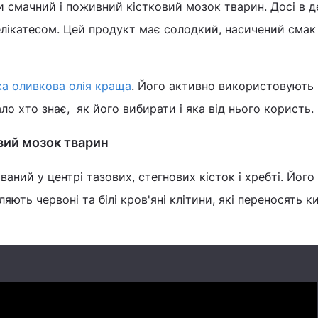
 смачний і поживний кістковий мозок тварин. Досі в д
елікатесом. Цей продукт має солодкий, насичений смак 
ка оливкова олія краща
. Його активно використовують
ало хто знає, як його вибирати і яка від нього користь.
овий мозок тварин
аний у центрі тазових, стегнових кісток і хребті. Його
яють червоні та білі кров'яні клітини, які переносять к