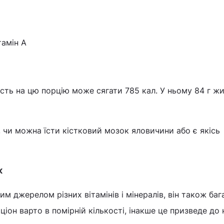
тамін А
ть на цю порцію може сягати 785 кал. У ньому 84 г жир
 чи можна їсти кістковий мозок яловичини або є якісь
к
м джерелом різних вітамінів і мінералів, він також баг
ціон варто в помірній кількості, інакше це призведе до