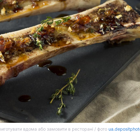
иготувати вдома або замовити в ресторані / фото
ua.depositpho