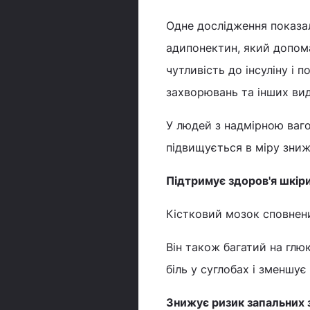
Одне дослідження показа
адипонектин, який допо
чутливість до інсуліну і 
захворювань та інших вид
У людей з надмірною ваго
підвищується в міру зниж
Підтримує здоров'я шкіри,
Кістковий мозок сповнени
Він також багатий на глю
біль у суглобах і зменшує
Знижує ризик запальних