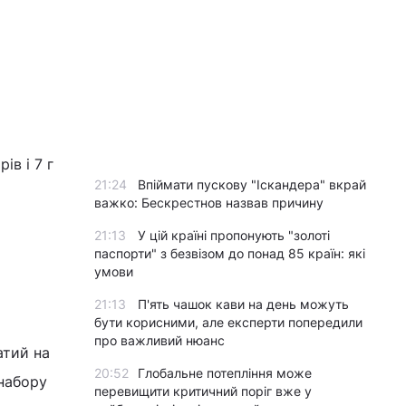
ів і 7 г
21:24
Впіймати пускову "Іскандера" вкрай
важко: Бескрестнов назвав причину
21:13
У цій країні пропонують "золоті
паспорти" з безвізом до понад 85 країн: які
умови
21:13
П'ять чашок кави на день можуть
бути корисними, але експерти попередили
про важливий нюанс
атий на
20:52
Глобальне потепління може
 набору
перевищити критичний поріг вже у