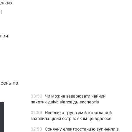
еяких
і
 при
исень по
03:53
Чи можна заварювати чайний
пакетик двічі: відповідь експертів
02:59
Невелика група змій вторглася й
захопила цілий острів: як їм це вдалося
02:50
Сонячну електростанцію зупинили в