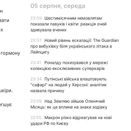
05 серпня, середа
он
23:59
Шестимісячним немовлятам
вати
показали павуків і квіти: реакція очей
их
здивувала вчених
23:57
Новий рівень ескалації: The Guardian
про вибухівку біля українського літака в
Лейпцигу
ь гормону
23:41
Роналду похизувався у мережі
колекцією ексклюзивних суперкарів
23:34
Путінські війська влаштовують
"сафарі" на людей у Херсоні: аналітик
шкіри.
назвала причину
23:09
Над Землею зійшов Оленячий
егшує
Місяць: як це вплине на знаки зодіаку
22:55
Макрон різко відреагував на нові
удари РФ по Києву