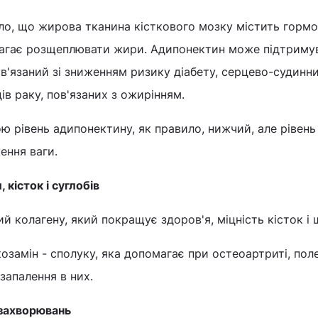
ло, що жирова тканина кісткового мозку містить горм
магає розщеплювати жири. Адипонектин може підтриму
пов'язаний зі зниженням ризику діабету, серцево-судинн
ів раку, пов'язаних з ожирінням.
ю рівень адипонектину, як правило, нижчий, але рівен
ення ваги.
 кісток і суглобів
й колагену, який покращує здоров'я, міцність кісток і 
козамін - сполуку, яка допомагає при остеоартриті, пол
 запалення в них.
 захворювань