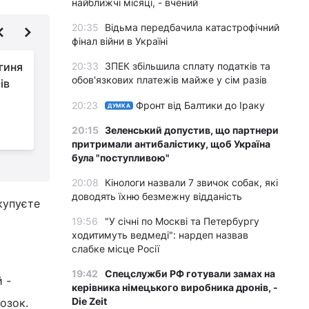
найближчі місяці, - вчений
20:35
Відьма передбачила катастрофічний
фінал війни в Україні
гиня
20:33
ЗПЕК збільшила сплату податків та
Дієтологиня назвала
обов'язкових платежів майже у сім разів
ів
найкорисніший чай
20:23
Фронт від Балтики до Іраку
ДУМКА
з
20:15
Зеленський допустив, що партнери
к
притримали антибалістику, щоб Україна
була "поступливою"
20:08
Кінологи назвали 7 звичок собак, які
доводять їхню безмежну відданість
купуєте
19:56
"У січні по Москві та Петербургу
ходитимуть ведмеді": нардеп назвав
слабке місце Росії
19:42
Спецслужби РФ готували замах на
 -
керівника німецького виробника дронів, -
Die Zeit
озок.