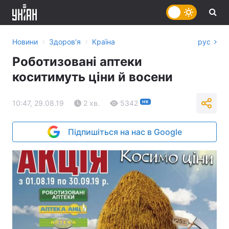
›
›
Новини
Здоров'я
Країна
рус
Роботизовані аптеки
коситимуть ціни й восени
10:47, 29.08.19
2 хв.
5342
НК
Підпишіться на нас в Google