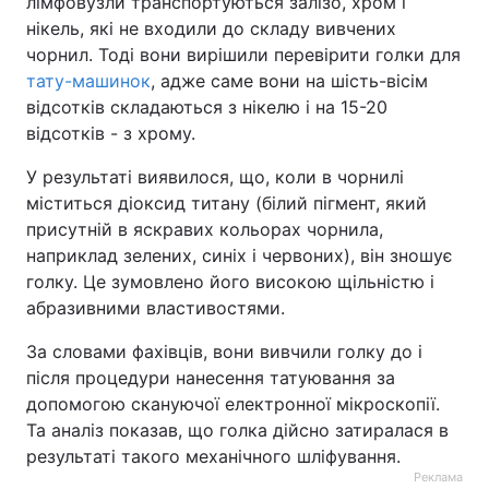
лімфовузли транспортуються залізо, хром і
нікель, які не входили до складу вивчених
чорнил. Тоді вони вирішили перевірити голки для
тату-машинок
, адже саме вони на шість-вісім
відсотків складаються з нікелю і на 15-20
відсотків - з хрому.
У результаті виявилося, що, коли в чорнилі
міститься діоксид титану (білий пігмент, який
присутній в яскравих кольорах чорнила,
наприклад зелених, синіх і червоних), він зношує
голку. Це зумовлено його високою щільністю і
абразивними властивостями.
За словами фахівців, вони вивчили голку до і
після процедури нанесення татуювання за
допомогою скануючої електронної мікроскопії.
Та аналіз показав, що голка дійсно затиралася в
результаті такого механічного шліфування.
Реклама