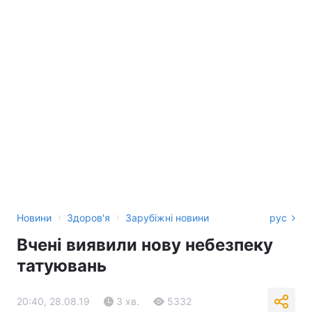
›
›
Новини
Здоров'я
Зарубіжні новини
рус
Вчені виявили нову небезпеку
татуювань
20:40, 28.08.19
3 хв.
5332