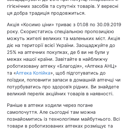
гігієнічних засобів та супутніх товарів. У вересні
ця добра традиція продовжиться.
Акція «Косимо ціни» триває з 01.08 по 30.09.2019
Головна
Війна
року. Скористатись спеціальною пропозицією
Україна
Політика
можуть жителі великих та маленьких міст. Акція
діє на території всієї України. Заощаджуйте до
Економіка
Світ
25% на аптечних покупках, де б ви не були у
межах нашої країни. Завітайте в найближчу
Спорт
Наука
роботизовану аптеку «Благодія», «Аптека АНЦ»
та «
Аптека Копійка
», щоб підготуватись до
Техно і зв'язок
Лайт
поїздки, поповнити запаси в домашній аптечці чи
потурбуватись про здоров’я рідних. Ви знайдете
Зброя
Інциденти
великий перелік акційних товарів в наявності.
Здоров'я
Туризм
Раніше в аптеки ходили через погане
самопочуття. Але сьогодні там можна
Цікавинки
Погода
познайомитись із технологіями майбутнього. Всі
товари в роботизованих аптеках розміщує та
Екологія
Регіони