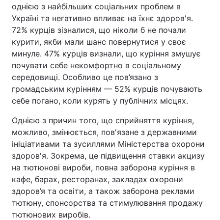
однією з найбільших соціальних проблем в
Україні та негативно впливає на їхнє здоров'я.
72% курців зізналися, що ніколи б не почали
курити, якби мали шанс повернутися у своє
минуле. 47% курців визнали, що куріння змушує
почувати себе некомфортно в соціальному
середовищі. Особливо це пов’язано з
громадським курінням — 52% курців почувають
себе погано, коли курять у публічних місцях.
Однією з причин того, що сприйняття куріння,
можливо, змінюється, пов'язане з державними
ініціативами та зусиллями Міністерства охорони
здоров'я. Зокрема, це підвищення ставки акцизу
на тютюнові вироби, повна заборона куріння в
кафе, барах, ресторанах, закладах охорони
здоров’я та освіти, а також заборона реклами
тютюну, спонсорства та стимулювання продажу
тютюнових виробів.