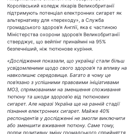
Королівський коледж лікарів Великобританії
підтримують потенціал електронних сигарет як
альтернативу для «переходу», а Служба
громадського здоров’я Англії, яка є частиною
Міністерства охорони здоров’я Великобританії
стверджує, що вейпінг принаймні на 95%
безпечніший, ніж тютюнове куріння.
«Дослідження показали, що українці стали більш
усвідомленими щодо свого здоров’я та впливу на
навколишнє середовище. Багато в чому це
пов’язано з успішними правовими ініціативами
МОЗ, спрямованими на зменшення споживання
тютюну та шкоди здоров’ю від тютюнових
сигарет. Але наразі Україна ще на ранній стадії
пізнання електронних сигарет. Майже 40%
респондентів у дослідженні не змогли виключити
або зменшити вживання тютюну. Саме тому,
попри позитивну зміну громадського сприйняття