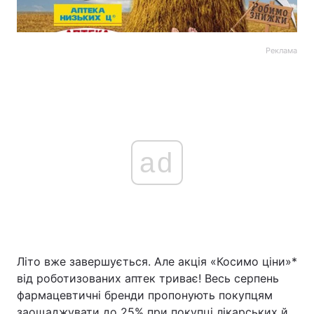
Реклама
ad
Літо вже завершується. Але акція «Косимо ціни»*
від роботизованих аптек триває! Весь серпень
фармацевтичні бренди пропонують покупцям
заощаджувати до 25% при покупці лікарських й