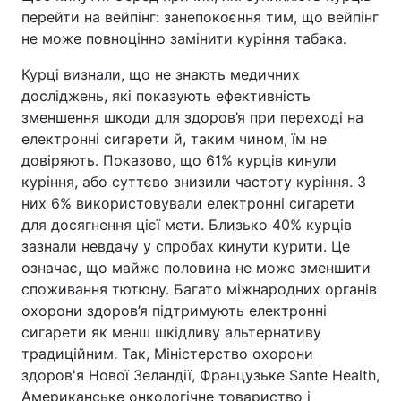
перейти на вейпінг: занепокоєння тим, що вейпінг
не може повноцінно замінити куріння табака.
Курці визнали, що не знають медичних
досліджень, які показують ефективність
зменшення шкоди для здоров’я при переході на
електронні сигарети й, таким чином, їм не
довіряють. Показово, що 61% курців кинули
куріння, або суттєво знизили частоту куріння. З
них 6% використовували електронні сигарети
для досягнення цієї мети. Близько 40% курців
зазнали невдачу у спробах кинути курити. Це
означає, що майже половина не може зменшити
споживання тютюну. Багато міжнародних органів
охорони здоров’я підтримують електронні
сигарети як менш шкідливу альтернативу
традиційним. Так, Міністерство охорони
здоров'я Нової Зеландії, Французьке Sante Health,
Американське онкологічне товариство і