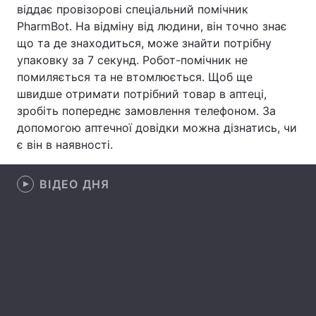
віддає провізорові спеціальний помічник
Лонгріди
PharmBot. На відміну від людини, він точно знає
що та де знаходиться, може знайти потрібну
упаковку за 7 секунд. Робот-помічник не
Відео з Youtube
Статті
помиляється та не втомлюється. Щоб ще
швидше отримати потрібний товар в аптеці,
Інтерв'ю
Думки
зробіть попереднє замовлення телефоном. За
допомогою аптечної довідки можна дізнатись, чи
Архів
Вакансії
є він в наявності.
Контакти
ВІДЕО ДНЯ
Послуги