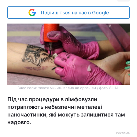
Підпишіться на нас в Google
Знос голки також чинить вплив на організм / фото УНІАН
Під час процедури в лімфовузли
потрапляють небезпечні металеві
наночастинки, які можуть залишитися там
надовго.
Реклама