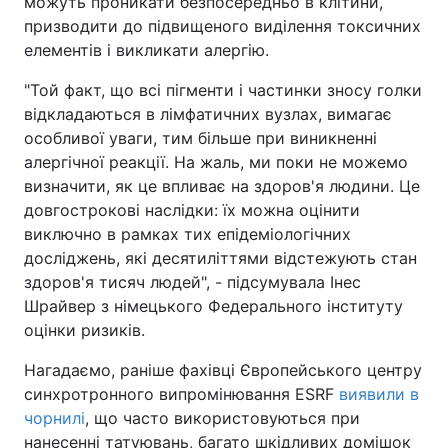
можуть проникати безпосередньо в клітини,
призводити до підвищеного виділення токсичних
елементів і викликати алергію.
"Той факт, що всі пігменти і частинки зносу голки
відкладаються в лімфатичних вузлах, вимагає
особливої уваги, тим більше при виникненні
алергічної реакції. На жаль, ми поки не можемо
визначити, як це впливає на здоров'я людини. Це
довгострокові наслідки: їх можна оцінити
виключно в рамках тих епідеміологічних
досліджень, які десятиліттями відстежують стан
здоров'я тисяч людей", - підсумувала Інес
Шрайвер з німецького Федерального інституту
оцінки ризиків.
Нагадаємо, раніше фахівці Європейського центру
синхротронного випромінювання ESRF
виявили в
чорнилі
, що часто використовуються при
нанесенні татуювань, багато шкідливих домішок