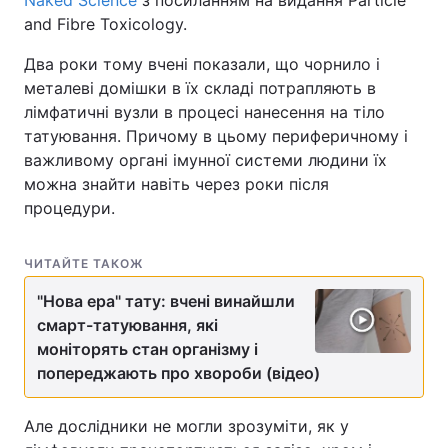
Naked Science
з посиланням на видання Particle
and Fibre Toxicology.
Два роки тому вчені показали, що чорнило і
металеві домішки в їх складі потрапляють в
лімфатичні вузли в процесі нанесення на тіло
татуювання. Причому в цьому периферичному і
важливому органі імунної системи людини їх
можна знайти навіть через роки після
процедури.
ЧИТАЙТЕ ТАКОЖ
"Нова ера" тату: вчені винайшли
смарт-татуювання, які
моніторять стан організму і
попереджають про хвороби (відео)
Але дослідники не могли зрозуміти, як у