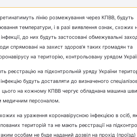
перетинатимуть лінію розмежування через КПВВ, будуть
ювання температури, і в разі виявлення ознак, схожих 
інфекції, до них будуть застосовані обмежувальні захо
оди спрямовані на захист здоров‘я таких громадян та
оронавірусу на територію, контрольовану урядом Украї
ть реєстрацію на підконтрольній уряду України територі
 інфекцію будуть доставляти до визначеного спеціалізо
ля цього на кожному КПВВ чергує обладнана машина шви
м медичним персоналом.
схожих на ураження коронавірусною інфекцією в осіб, як
пованих територій та не мають реєстрації на підконтро
таким особам не буде наданий дозвіл на прохід (проїзд)