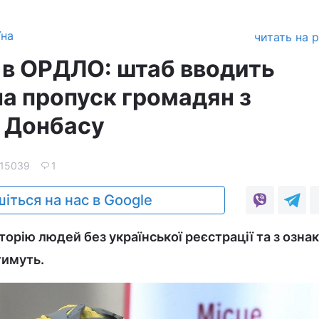
їна
читать на 
 в ОРДЛО: штаб вводить
а пропуск громадян з
 Донбасу
15039
1
іться на нас в Google
торію людей без української реєстрації та з озна
тимуть.