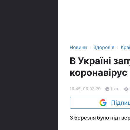
›
›
Новини
Здоров'я
Кра
В Україні за
коронавірус
16:45, 06.03.20
1 хв.
Підпиш
3 березня було підтве