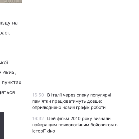
їзду на
асі.
ької
 яких,
х пунктах
дяться
16:50
В Італії через спеку популярні
пам'ятки працюватимуть довше:
оприлюднено новий графік роботи
16:32
Цей фільм 2010 року визнали
найкращим психологічним бойовиком в
історії кіно