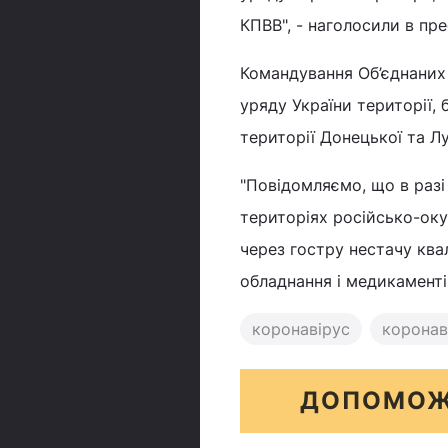
КПВВ", - наголосили в пре
Командування Об’єднаних 
уряду України території,
території Донецької та Лу
"Повідомляємо, що в разі
територіях російсько-оку
через гостру нестачу ква
обладнання і медикаментів
коронавірус
коронаві
ДОПОМОЖ