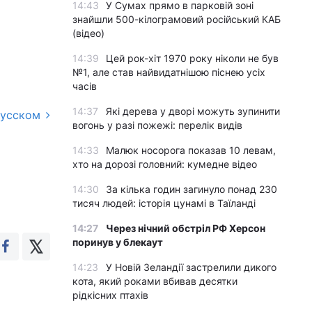
14:43
У Сумах прямо в парковій зоні
знайшли 500-кілограмовий російський КАБ
(відео)
14:39
Цей рок-хіт 1970 року ніколи не був
№1, але став найвидатнішою піснею усіх
часів
14:37
Які дерева у дворі можуть зупинити
русском
вогонь у разі пожежі: перелік видів
14:33
Малюк носорога показав 10 левам,
хто на дорозі головний: кумедне відео
14:30
За кілька годин загинуло понад 230
тисяч людей: історія цунамі в Таїланді
14:27
Через нічний обстріл РФ Херсон
поринув у блекаут
14:23
У Новій Зеландії застрелили дикого
кота, який роками вбивав десятки
рідкісних птахів