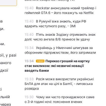
15:40
Rockstar анонсувала новий трейлер і
геймплей GTA 6 – його покажуть на Netflix
на
15:40
В Румунії вже знають, куди РФ
вдарить наступного разу, - ЗМІ
ди.
15:40
П’ять знаків Зодіаку отримають знак
долі: число ангела 8/6 принесе їм удачу
ни.
15:34
Українець у Німеччині шпигував за
оборонним підприємством, його затримали
ї, у разі
15:34
Переказ грошей на картку
УНІАН
ваного
стає викликом: які незвичні новації
дкої
вводять банки
15:33
Росія може використати українські
БпЛА для атак на цілі в Балтії, - литовська
розвідка
і
льній
15:30
Чому ми часто прокидаємося саме
о 3-й годині ночі: пояснення вчених
 через