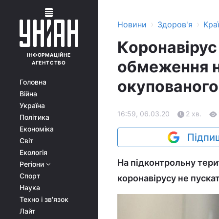
›
›
Новини
Здоров'я
Кра
Коронавірус
ІНФОРМАЦІЙНЕ
обмеження н
АГЕНТСТВО
окупованого
Головна
Війна
Україна
16:59, 06.03.20
2 хв.
Політика
Економіка
Підпиш
Світ
Екологія
На підконтрольну тери
Регіони
Спорт
коронавірусу не пуска
Наука
Техно і зв'язок
Лайт