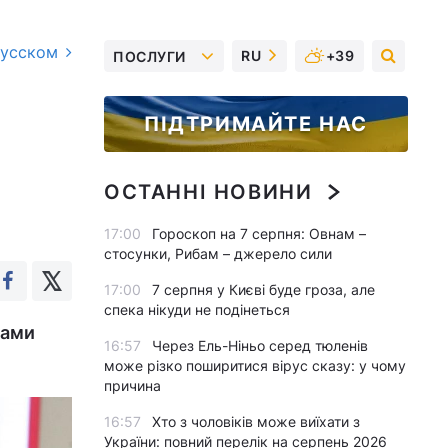
русском
RU
+39
ПОСЛУГИ
ПІДТРИМАЙТЕ НАС
ОСТАННІ НОВИНИ
17:00
Гороскоп на 7 серпня: Овнам –
стосунки, Рибам – джерело сили
17:00
7 серпня у Києві буде гроза, але
спека нікуди не подінеться
ками
16:57
Через Ель-Ніньо серед тюленів
може різко поширитися вірус сказу: у чому
причина
16:57
Хто з чоловіків може виїхати з
України: повний перелік на серпень 2026