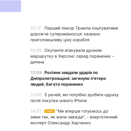
15:12
Перший лінкор Трампа коштуватиме
дорожче суперавіаносця: названо
приголомшливу ціну корабля
15:09
Окупанти атакували дроном
маршрутку в Херсоні: серед поранених –
дитина
15:08
Росіяни завдали ударів по
Дніпропетровщині: загинуло пʼятеро
людей, багато поранених
15:00
5 речей, які потрібно зробити одразу
після покупки нового iPhone
14:57
"Ми вперше готуємось до
УНІАН
зими так, як мали завжди", - енергетичний
експерт Олександр Харченко