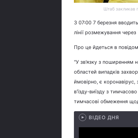
Штаб закликав г
З 07:00 7 березня вводит
лінії розмежування чере
Про це йдеться в повідом
"У зв’язку з поширенням 
областей випадків захвор
ймовірно, є коронавірус,
в’їзду-виїзду з тимчасов
тимчасові обмеження щодо
ВІДЕО ДНЯ