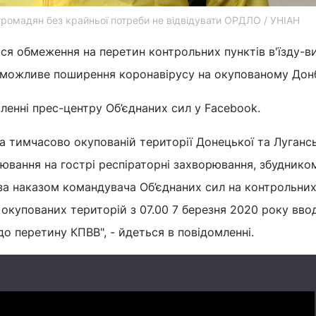
ромадян без крайньої потреби не відвідувати ОРДЛО / УНІАН
ься обмеження на перетин контрольних пунктів в'їзду-ви
з можливе поширення коронавірусу на окупованому Донб
ленні прес-центру Об’єднаних сил у Facebook.
на тимчасово окупованій території Донецької та Луганс
ювання на гострі респіраторні захворювання, збудником
 за наказом командувача Об’єднаних сил на контрольни
о окупованих територій з 07.00 7 березня 2020 року вво
 перетину КПВВ", - йдеться в повідомленні.