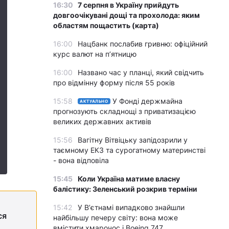
16:30
7 серпня в Україну прийдуть
довгоочікувані дощі та прохолода: яким
областям пощастить (карта)
16:00
Нацбанк послабив гривню: офіційний
курс валют на п’ятницю
16:00
Названо час у планці, який свідчить
про відмінну форму після 55 років
15:58
У Фонді держмайна
АКТУАЛЬНО
прогнозують складнощі з приватизацією
великих державних активів
15:56
Вагітну Вітвіцьку запідозрили у
таємному ЕКЗ та сурогатному материнстві
- вона відповіла
15:45
Коли Україна матиме власну
балістику: Зеленський розкрив терміни
15:42
У Вʼєтнамі випадково знайшли
ся
найбільшу печеру світу: вона може
вмістити хмарочос і Boeing 747