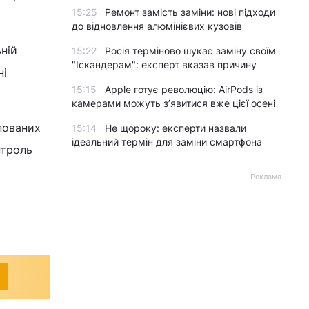
15:25
Ремонт замість заміни: нові підходи
до відновлення алюмінієвих кузовів
ній
15:22
Росія терміново шукає заміну своїм
"Іскандерам": експерт вказав причину
ні
15:15
Apple готує революцію: AirPods із
камерами можуть з’явитися вже цієї осені
упованих
15:14
Не щороку: експерти назвали
ідеальний термін для заміни смартфона
нтроль
Реклама