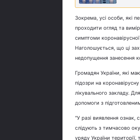
Зокрема, усі особи, які 
проходити огляд та вимір
симптоми коронавірусної 
Наголошується, що ці зах
недопущення занесення к
Громадян України, які маю
підозри на коронавірусну
лікувального закладу. Д
допомоги з підготовлени
"У разі виявлення ознак, 
слідують з тимчасово оку
уряду України території, 