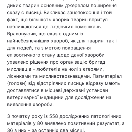
диких тварин основним джерелом поширення
сказу є лисиці. Викликає занепокоєння і той
факт, що більшість хворих тварин впритул
наближаються до людських помешкань.
Враховуючи, що сказ є одним із
найнебезпечніших хвороб, як для тварин, так і
для людей, та з метою покращення
епізоотичного стану щодо даної хвороби
ухвалено рішення про організацію бригад
мисливців – любителів на чолі з єгерями,
лісниками та мисливствознавцями. Патматеріал
(голови) від відстріляних лисиць відразу мають
доставлятися в місцеві державні установи
ветеринарної медицини для дослідження на
виявлення хвороби.
З початку року із 558 досліджених патологічних
матеріалів у 80 виявлено позитивний результат, а
36 з них – за останніх два місяці.