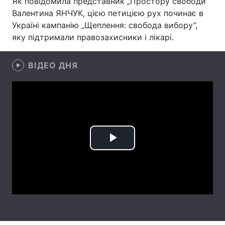
Як повідомила представник „Простору свободи”
Валентина ЯНЧУК, цією петицією рух починає в
Україні кампанію „Щеплення: свобода вибору”,
яку підтримали правозахисники і лікарі.
Головна
Війна
ВІДЕО ДНЯ
Україна
Політика
Економіка
Світ
Спорт
Наука
Техно і зв'язок
Лайт
Play
Зброя
Інциденти
Video
Здоров'я
Туризм
Цікавинки
Погода
Екологія
Регіони