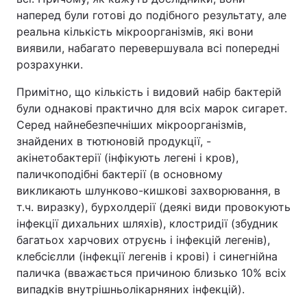
наперед були готові до подібного результату, але
реальна кількість мікроорганізмів, які вони
виявили, набагато перевершувала всі попередні
розрахунки.
Примітно, що кількість і видовий набір бактерій
були однакові практично для всіх марок сигарет.
Серед найнебезпечніших мікроорганізмів,
знайдених в тютюновій продукції, -
акінетобактерії (інфікують легені і кров),
паличкоподібні бактерії (в основному
викликають шлунково-кишкові захворювання, в
т.ч. виразку), бурхолдерії (деякі види провокують
інфекції дихальних шляхів), клостридії (збудник
багатьох харчових отруєнь і інфекцій легенів),
клебсієлли (інфекції легенів і крові) і синегнійна
паличка (вважається причиною близько 10% всіх
випадків внутрішньолікарняних інфекцій).