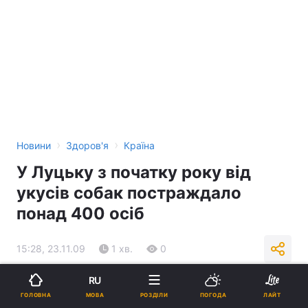
›
›
Новини
Здоров'я
Країна
У Луцьку з початку року від
укусів собак постраждало
понад 400 осіб
15:28, 23.11.09
1 хв.
0
RU
Підпишіться на нас в Google
МОВА
ГОЛОВНА
РОЗДІЛИ
ПОГОДА
ЛАЙТ