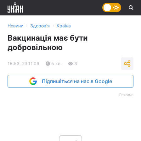
›
›
Новини
Здоров'я
Країна
Вакцинація має бути
добровільною
16:53, 23.11.09
5 хв.
3
Підпишіться на нас в Google
Реклама