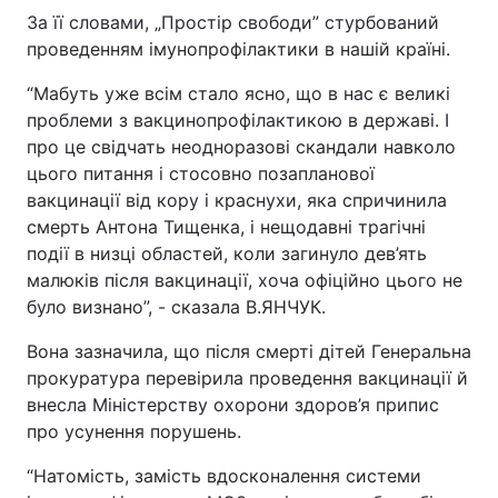
За її словами, „Простір свободи” стурбований
Лонгріди
проведенням імунопрофілактики в нашій країні.
“Мабуть уже всім стало ясно, що в нас є великі
Відео з Youtube
Статті
проблеми з вакцинопрофілактикою в державі. І
про це свідчать неодноразові скандали навколо
Інтерв'ю
Думки
цього питання і стосовно позапланової
вакцинації від кору і краснухи, яка спричинила
Архів
Вакансії
смерть Антона Тищенка, і нещодавні трагічні
Контакти
події в низці областей, коли загинуло дев’ять
малюків після вакцинації, хоча офіційно цього не
Послуги
було визнано”, - сказала В.ЯНЧУК.
Вона зазначила, що після смерті дітей Генеральна
прокуратура перевірила проведення вакцинації й
внесла Міністерству охорони здоров’я припис
про усунення порушень.
“Натомість, замість вдосконалення системи