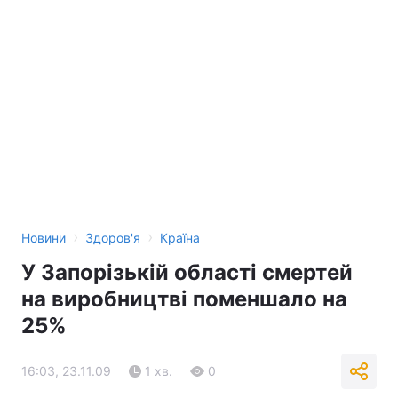
›
›
Новини
Здоров'я
Країна
У Запорізькій області смертей
на виробництві поменшало на
25%
16:03, 23.11.09
1 хв.
0