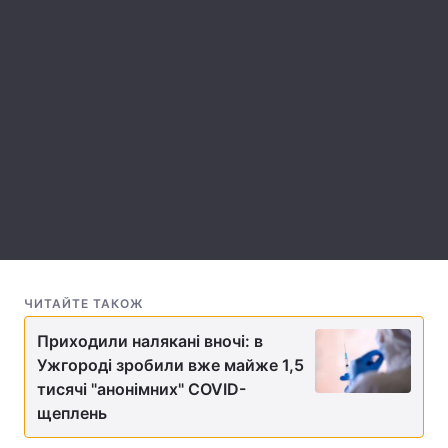
Лонгріди
Відео з Youtube
Статті
Інтерв'ю
Думки
Архів
Вакансії
Контакти
Послуги
ЧИТАЙТЕ ТАКОЖ
Приходили налякані вночі: в
Ужгороді зробили вже майже 1,5
тисячі "анонімних" COVID-
щеплень