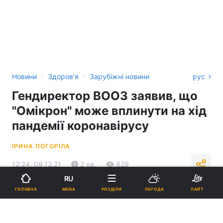
›
›
Новини
Здоров'я
Зарубіжні новини
рус
Гендиректор ВООЗ заявив, що
"Омікрон" може вплинути на хід
пандемії коронавірусу
ІРИНА ПОГОРІЛА
12:24, 09.12.21
2 хв.
829
RU
МОВА
ГОЛОВНА
РОЗДІЛИ
ПОГОДА
ЛАЙТ
Підпишіться на нас в Google