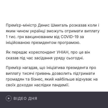
Головна
Війна
Прем’єр-міністр Денис Шмигаль розказав коли і
яким чином українці зможуть отримати виплату
Україна
Політика
1 тис. грн вакцинованим від COVID-19 за
Економіка
Світ
ініційованою президентом програмою.
Як передає кореспондент УНІАН, про це він
Спорт
Наука
сказав під час засідання уряду сьогодні.
Техно і зв'язок
Лайт
Прем’єр нагадав, що ініціатива президента про
виплату тисячі гривень дозволить підтримати
Зброя
Інциденти
громадян та бізнес, який найбільше відчуває на
Здоров'я
Туризм
своїх доходах наслідки пандемії.
Цікавинки
Погода
ВІДЕО ДНЯ
Екологія
Регіони