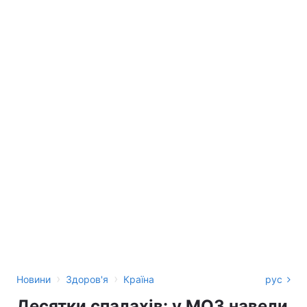
›
›
Новини
Здоров'я
Країна
рус
Десятки спалахів: у МОЗ навели