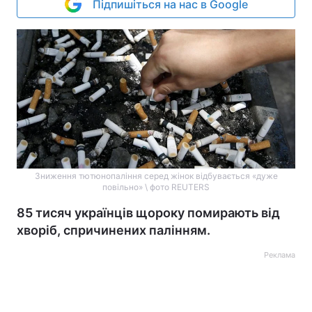
Підпишіться на нас в Google
Зниження тютюнопаління серед жінок відбувається «дуже
повільно» \ фото REUTERS
85 тисяч українців щороку помирають від
хворіб, спричинених палінням.
Реклама