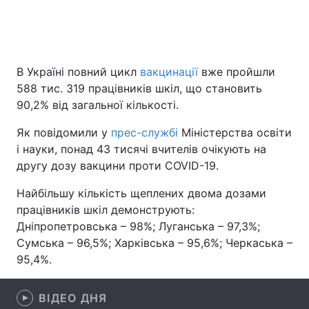
Головна
Війна
В Україні повний цикл
вакцинації
вже пройшли
588 тис. 319 працівників шкіл, що становить
Україна
Політика
90,2% від загальної кількості.
Економіка
Світ
Як повідомили у
прес-службі
Міністерства освіти
і науки, понад 43 тисячі вчителів очікують на
Спорт
Наука
другу дозу вакцини проти COVID-19.
Техно і зв'язок
Лайт
Найбільшу кількість щеплених двома дозами
працівників шкіл демонструють:
Зброя
Інциденти
Дніпропетровська – 98%; Луганська – 97,3%;
Здоров'я
Туризм
Сумська – 96,5%; Харківська – 95,6%; Черкаська –
95,4%.
Цікавинки
Погода
ВІДЕО ДНЯ
Екологія
Регіони