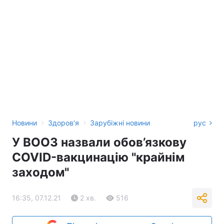
›
›
Новини
Здоров'я
Зарубіжні новини
рус
У ВООЗ назвали обов’язкову
COVID-вакцинацію "крайнім
заходом"
16:35, 07.12.21
2 хв.
516