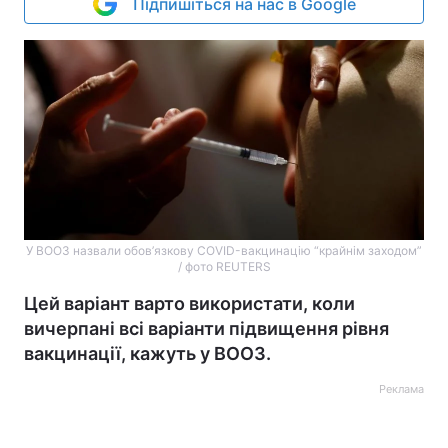
Підпишіться на нас в Google
У ВООЗ назвали обов’язкову COVID-вакцинацію “крайнім заходом”
/ фото REUTERS
Цей варіант варто використати, коли
вичерпані всі варіанти підвищення рівня
вакцинації, кажуть у ВООЗ.
Реклама