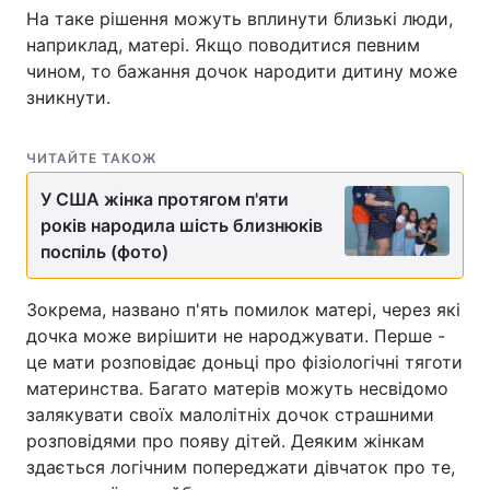
На таке рішення можуть вплинути близькі люди,
наприклад, матері. Якщо поводитися певним
чином, то бажання дочок народити дитину може
зникнути.
ЧИТАЙТЕ ТАКОЖ
У США жінка протягом п'яти
років народила шість близнюків
поспіль (фото)
Зокрема, названо п'ять помилок матері, через які
дочка може вирішити не народжувати. Перше -
це мати розповідає доньці про фізіологічні тяготи
материнства. Багато матерів можуть несвідомо
залякувати своїх малолітніх дочок страшними
розповідями про появу дітей. Деяким жінкам
здається логічним попереджати дівчаток про те,