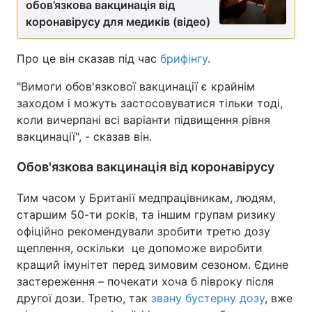
обов’язкова вакцинація від
коронавірусу для медиків (відео)
Про це він сказав під час
брифінгу
.
"Вимоги обов'язкової вакцинації є крайнім
заходом і можуть застосовуватися тільки тоді,
коли вичерпані всі варіанти підвищення рівня
вакцинації", - сказав він.
Обов'язкова вакцинація від коронавірусу
Тим часом у Британії медпрацівникам, людям,
старшим 50-ти років, та іншим групам ризику
офіційно рекомендували зробити третю дозу
щеплення, оскільки це допоможе виробити
кращий імунітет перед зимовим сезоном. Єдине
застереження – почекати хоча б півроку після
другої дози. Третю, так
звану бустерну дозу
, вже