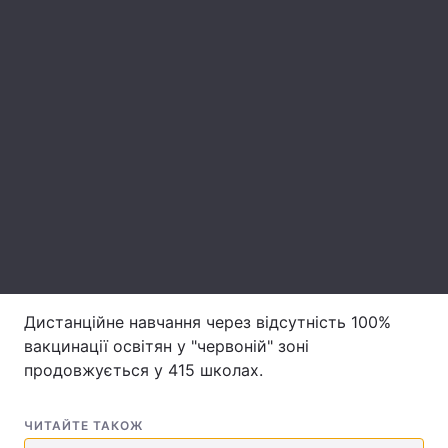
Лонгріди
Відео з Youtube
Статті
Інтерв'ю
Думки
Архів
Вакансії
Контакти
Послуги
Дистанційне навчання через відсутність 100%
вакцинації освітян у "червоній" зоні
продовжується у 415 школах.
ЧИТАЙТЕ ТАКОЖ