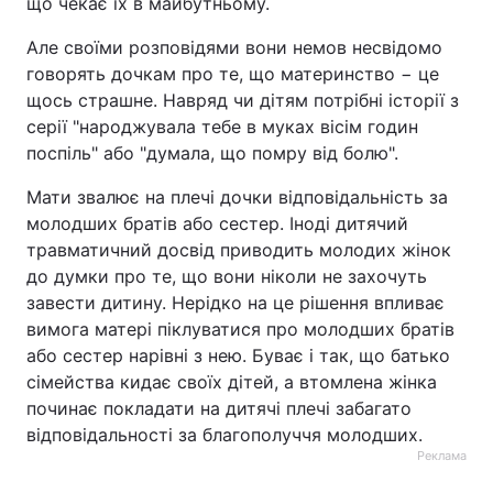
що чекає їх в майбутньому.
Але своїми розповідями вони немов несвідомо
говорять дочкам про те, що материнство − це
щось страшне. Навряд чи дітям потрібні історії з
серії "народжувала тебе в муках вісім годин
поспіль" або "думала, що помру від болю".
Мати звалює на плечі дочки відповідальність за
молодших братів або сестер. Іноді дитячий
травматичний досвід приводить молодих жінок
до думки про те, що вони ніколи не захочуть
завести дитину. Нерідко на це рішення впливає
вимога матері піклуватися про молодших братів
або сестер нарівні з нею. Буває і так, що батько
сімейства кидає своїх дітей, а втомлена жінка
починає покладати на дитячі плечі забагато
відповідальності за благополуччя молодших.
Реклама