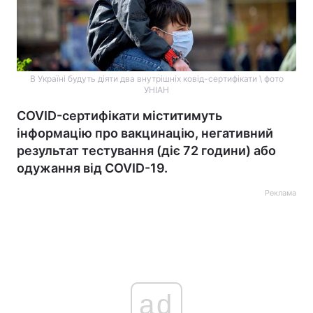
В Україні будуть діяти два внутрішніх ковід-сертифікати \ фото
УНІАН
COVID-сертифікати міститимуть
інформацію про вакцинацію, негативний
результат тестування (діє 72 години) або
одужання від COVID-19.
Реклама
ad