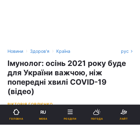
›
›
Новини
Здоров'я
Країна
рус
Імунолог: осінь 2021 року буде
для України важчою, ніж
попередні хвилі COVID-19
(відео)
ВІКТОРІЯ ГОРДІЄНКО
RU
14:32, 14.09.21
3 хв.
789
МОВА
ГОЛОВНА
РОЗДІЛИ
ПОГОДА
ЛАЙТ
Підпишіться на нас в Google