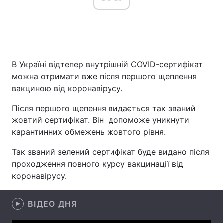
Головна
Війна
В Україні відтепер внутрішній COVID-сертифікат
Україна
Політика
можна отримати вже після першого щеплення
Економіка
Світ
вакциною від коронавірусу.
Після першого щепення видається так званий
Спорт
Наука
жовтий сертифікат. Він допоможе уникнути
Техно і зв'язок
Лайт
карантинних обмежень жовтого рівня.
Так званий зелений сертифікат буде видано після
Зброя
Інциденти
проходження повного курсу вакцинації від
Здоров'я
Туризм
коронавірусу.
Цікавинки
Погода
ВІДЕО ДНЯ
Екологія
Регіони