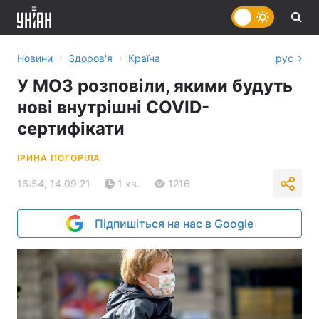
›
›
Новини
Здоров'я
Країна
рус
У МОЗ розповіли, якими будуть
нові внутрішні СOVID-
сертифікати
ІРИНА ПОГОРІЛА
16:54, 14.09.21
1 хв.
1216
Підпишіться на нас в Google