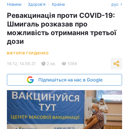
›
›
Новини
Здоров'я
Країна
рус
Ревакцинація проти COVID-19:
Шмигаль розказав про
можливість отримання третьої
дози
ВІКТОРІЯ ГОРДІЄНКО
16:12, 14.09.21
2 хв.
1094
Підпишіться на нас в Google