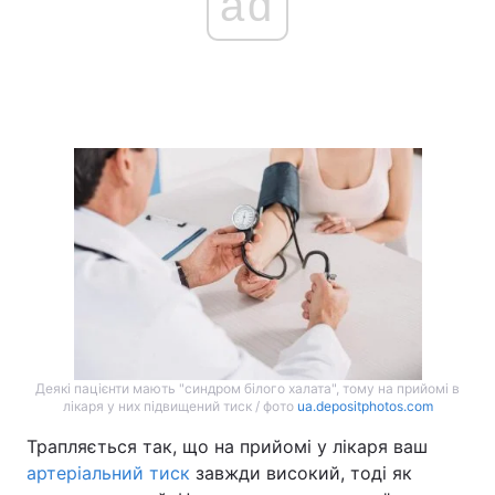
ad
Головна
Війна
Україна
Політика
Економіка
Світ
Спорт
Наука
Техно і зв'язок
Лайт
Зброя
Інциденти
Здоров'я
Туризм
Деякі пацієнти мають "синдром білого халата", тому на прийомі в
лікаря у них підвищений тиск / фото
ua.depositphotos.com
Цікавинки
Погода
Трапляється так, що на прийомі у лікаря ваш
артеріальний тиск
завжди високий, тоді як
Екологія
Регіони