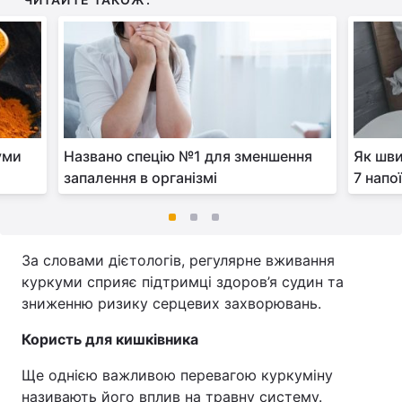
уми
Названо спецію №1 для зменшення
Як шви
запалення в організмі
7 напо
За словами дієтологів, регулярне вживання
куркуми сприяє підтримці здоров’я судин та
зниженню ризику серцевих захворювань.
Користь для кишківника
Ще однією важливою перевагою куркуміну
називають його вплив на травну систему.