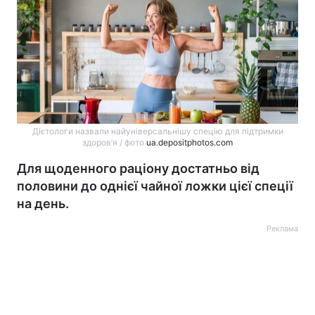
Дієтологи назвали найуніверсальнішу спецію для підтримки
здоров’я / фото
ua.depositphotos.com
Для щоденного раціону достатньо від
половини до однієї чайної ложки цієї спеції
на день.
Реклама