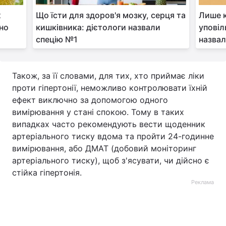
х
Що їсти для здоров'я мозку, серця та
Лише к
чно
кишківника: дієтологи назвали
уповіл
спецію №1
назвал
Також, за її словами, для тих, хто приймає ліки
проти гіпертонії, неможливо контролювати їхній
ефект виключно за допомогою одного
вимірювання у стані спокою. Тому в таких
випадках часто рекомендують вести щоденник
артеріального тиску вдома та пройти 24-годинне
вимірювання, або ДМАТ (добовий моніторинг
артеріального тиску), щоб з'ясувати, чи дійсно є
стійка гіпертонія.
Реклама