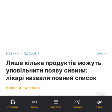
›
Новини
Здоров'я
рус
Лише кілька продуктів можуть
уповільнити появу сивини:
лікарі назвали повний список
САВЕЛІЙ ЛАПТІНОВ
09:00, 18.06.26
4 хв.
4639
RU
МОВА
ГОЛОВНА
РОЗДІЛИ
ПОГОДА
ЛАЙТ
Підпишіться на нас в Google