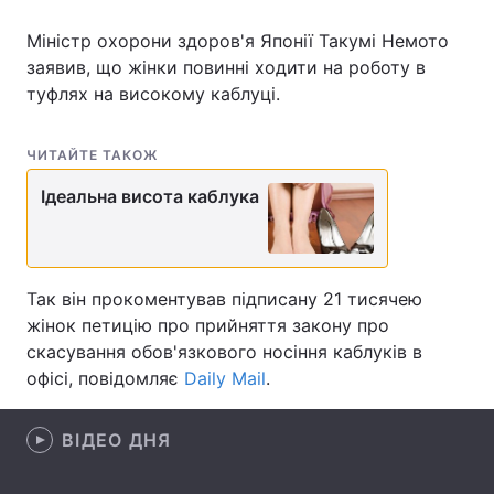
Міністр охорони здоров'я Японії Такумі Немото
заявив, що жінки повинні ходити на роботу в
туфлях на високому каблуці.
Головна
Війна
Україна
Політика
ЧИТАЙТЕ ТАКОЖ
Економіка
Світ
Ідеальна висота каблука
Спорт
Наука
Техно і зв'язок
Лайт
Так він прокоментував підписану 21 тисячею
жінок петицію про прийняття закону про
Зброя
Інциденти
скасування обов'язкового носіння каблуків в
офісі, повідомляє
Daily Mail
.
Здоров'я
Туризм
Цікавинки
Погода
ВІДЕО ДНЯ
Екологія
Регіони