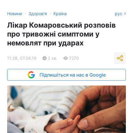
›
›
Новини
Здоров'я
Країна
рус
Лікар Комаровський розповів
про тривожні симптоми у
немовлят при ударах
11:28, 07.06.19
2 хв.
7270
Підпишіться на нас в Google