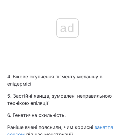
ad
4. Вікове скупчення пігменту меланіну в
епідермісі
5. Застійні явища, зумовлені неправильною
технікою епіляції
6. Генетична схильність.
Раніше вчені пояснили, чим корисні
заняття
сексом
під час менструації.