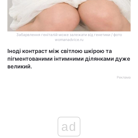
Забарвлення геніталій може залежати від генетики / фото
womanadvice.ru
Іноді контраст між світлою шкірою та
пігментованими інтимними ділянками дуже
великий.
Реклама
ad