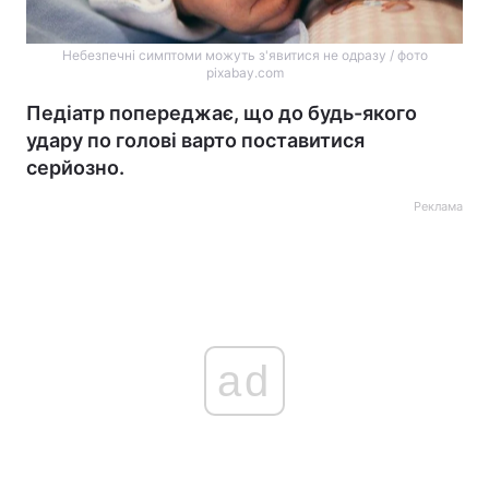
Небезпечні симптоми можуть з'явитися не одразу / фото
pixabay.com
Педіатр попереджає, що до будь-якого
удару по голові варто поставитися
серйозно.
Реклама
ad