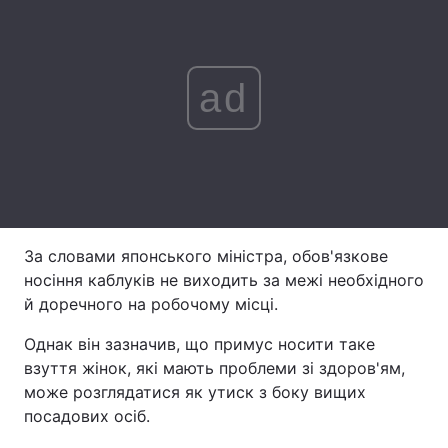
Лонгріди
ad
Відео з Youtube
Статті
Інтерв'ю
Думки
Архів
Вакансії
Контакти
За словами японського міністра, обов'язкове
Послуги
носіння каблуків не виходить за межі необхідного
й доречного на робочому місці.
Однак він зазначив, що примус носити таке
взуття жінок, які мають проблеми зі здоров'ям,
може розглядатися як утиск з боку вищих
посадових осіб.