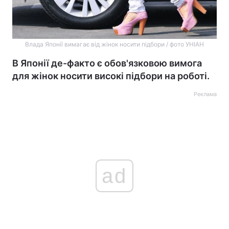
Влада Японії вимагає від жінок носити підбори / фото УНІАН
В Японії де-факто є обов'язковою вимога
для жінок носити високі підбори на роботі.
Реклама
ad