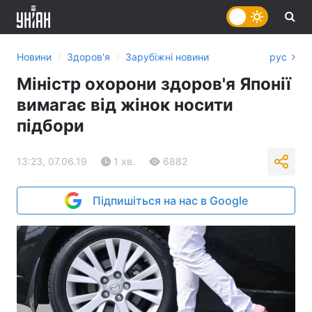
›
›
Новини
Здоров'я
Зарубіжні новини
рус
Міністр охорони здоров'я Японії
вимагає від жінок носити
підбори
13:23, 07.06.19
1 хв.
6882
Підпишіться на нас в Google