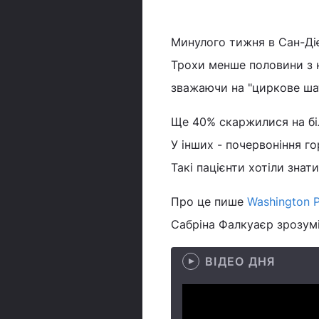
Минулого тижня в Сан-Діє
Трохи менше половини з 
зважаючи на "циркове шат
Ще 40% скаржилися на біл
У інших - почервоніння го
Такі пацієнти хотіли зна
Про це пише
Washington 
Сабріна Фалкуаєр зрозумі
ВІДЕО ДНЯ