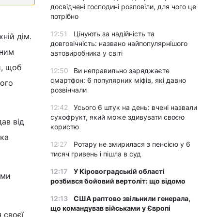
досвідчені господині розповіли, для чого це
потрібно
12:51
Цінують за надійність та
ній дім.
довговічність: названо найпопулярнішого
жним
автовиробника у світі
и, щоб
12:50
Ви неправильно заряджаєте
смартфон: 6 популярних міфів, які давно
ого
розвінчали
12:42
Усього 6 штук на день: вчені назвали
сухофрукт, який може здивувати своєю
ав від
користю
яка
12:27
Ротару не змирилася з пенсією у 6
тисяч гривень і пішла в суд
12:17
У Кіровоградській області
 ми
розбився бойовий вертоліт: що відомо
12:13
США раптово звільнили генерала,
що командував військами у Європі
 своєї