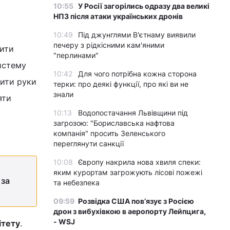
10:55
У Росії загорілись одразу два великі
НПЗ після атаки українських дронів
10:49
Під джунглями В'єтнаму виявили
печеру з рідкісними кам'яними
шити
"перлинами"
истему
10:42
Для чого потрібна кожна сторона
мити руки
терки: про деякі функції, про які ви не
знали
яти
10:13
Водопостачання Львівщини під
загрозою: "Бориславська нафтова
компанія" просить Зеленського
переглянути санкції
10:08
Європу накрила нова хвиля спеки:
яким курортам загрожують лісові пожежі
 за
та небезпека
09:59
Розвідка США пов’язує з Росією
дрон з вибухівкою в аеропорту Лейпцига,
- WSJ
ітету
.