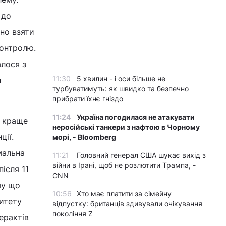
 до
но взяти
контролю.
алося з
11:30
5 хвилин - і оси більше не
и
турбуватимуть: як швидко та безпечно
прибрати їхнє гніздо
11:24
Україна погодилася не атакувати
о краще
неросійські танкери з нафтою в Чорному
ції.
морі, - Bloomberg
мальна
11:21
Головний генерал США шукає вихід з
війни в Ірані, щоб не розлютити Трампа, -
після 11
CNN
му що
10:56
Хто має платити за сімейну
итету
відпустку: британців здивували очікування
покоління Z
ерактів