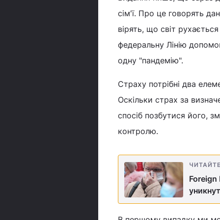
сім'ї. Про це говорять да
вірять, що світ рухається
федеральну Лінію допомо
одну "пандемію".
Страху потрібні два елеме
Оскільки страх за визнач
спосіб позбутися його, з
контролю.
ЧИТАЙТ
Foreign
уникну
В першому випадку ми мо