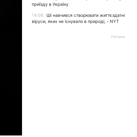
приїзду в Україну
14:08
ШІ навчився створювати життєздатні
віруси, яких не існувало в природі, - NYT
Реклама