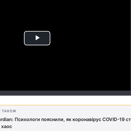
Play
Video
Е ТАКОЖ
rdian: Психологи пояснили, як коронавірус COVID-19 с
й хаос