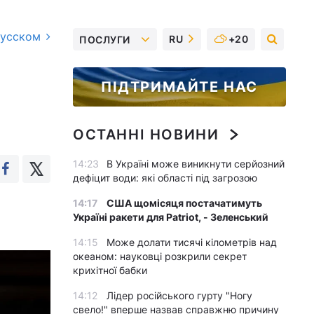
русском
RU
+20
ПОСЛУГИ
ПІДТРИМАЙТЕ НАС
ОСТАННІ НОВИНИ
14:23
В Україні може виникнути серйозний
дефіцит води: які області під загрозою
14:17
США щомісяця постачатимуть
Україні ракети для Patriot, - Зеленський
14:15
Може долати тисячі кілометрів над
океаном: науковці розкрили секрет
крихітної бабки
14:12
Лідер російського гурту "Ногу
свело!" вперше назвав справжню причину