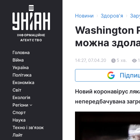
›
›
Новини
Здоров'я
Зар
Washington 
ІНФОРМАЦІЙНЕ
можна здола
АГЕНТСТВО
Головна
Війна
14:27, 07.04.20
5 хв.
Україна
Підпиш
Політика
Економіка
Світ
Новий коронавірус ляка
Екологія
непередбачувана загр
Регіони
Спорт
Наука
Техно і зв'язок
Лайт