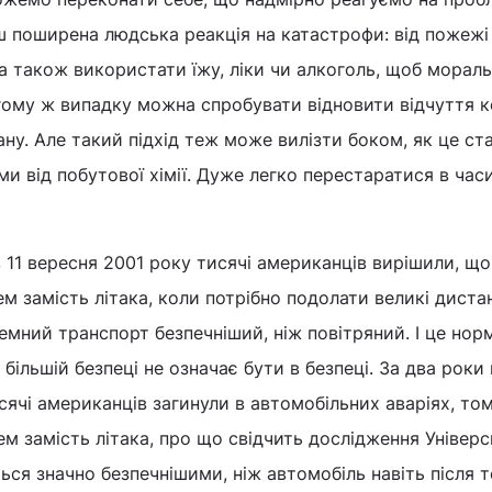
ш поширена людська реакція на катастрофи: від пожежі
а також використати їжу, ліки чи алкоголь, щоб мораль
гому ж випадку можна спробувати відновити відчуття 
ану. Але такий підхід теж може вилізти боком, як це ст
и від побутової хімії. Дуже легко перестаратися в час
в 11 вересня 2001 року тисячі американців вирішили, щ
 замість літака, коли потрібно подолати великі дистан
мний транспорт безпечніший, ніж повітряний. І це нор
 більшій безпеці не означає бути в безпеці. За два роки 
сячі американців загинули в автомобільних аваріях, то
 замість літака, про що свідчить дослідження Універс
ся значно безпечнішими, ніж автомобіль навіть після т