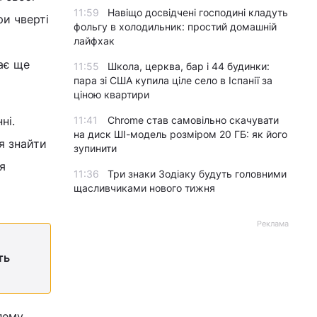
11:59
Навіщо досвідчені господині кладуть
ри чверті
фольгу в холодильник: простий домашній
лайфхак
ає ще
11:55
Школа, церква, бар і 44 будинки:
пара зі США купила ціле село в Іспанії за
ціною квартири
ні.
11:41
Chrome став самовільно скачувати
на диск ШІ-модель розміром 20 ГБ: як його
я знайти
зупинити
я
11:36
Три знаки Зодіаку будуть головними
щасливчиками нового тижня
Реклама
ть
лему.