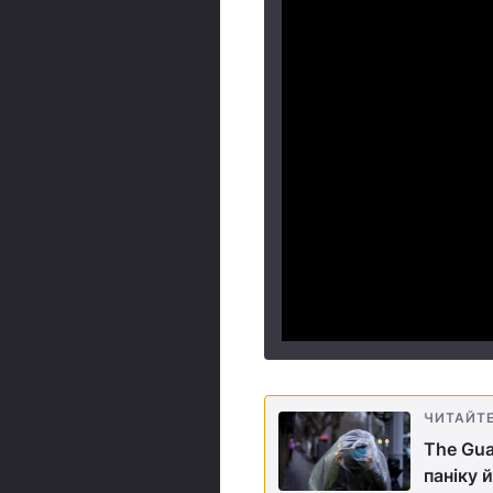
ЧИТАЙТ
The Gua
паніку 