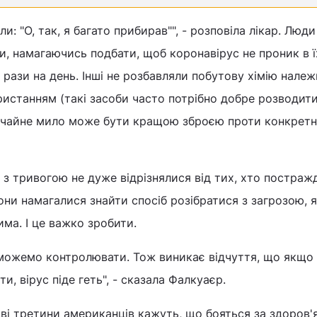
: "О, так, я багато прибирав"", - розповіла лікар. Люди
, намагаючись подбати, щоб коронавірус не проник в їх
 рази на день. Інші не розбавляли побутову хімію нале
истанням (такі засоби часто потрібно добре розводит
ичайне мило може бути кращою зброєю проти конкретн
 з тривогою не дуже відрізнялися від тих, хто постражд
вони намагалися знайти спосіб розібратися з загрозою, 
ма. І це важко зробити.
 можемо контролювати. Тож виникає відчуття, що якщо
, вірус піде геть", - сказала Фалкуаєр.
ві третини американців кажуть, що бояться за здоров'я