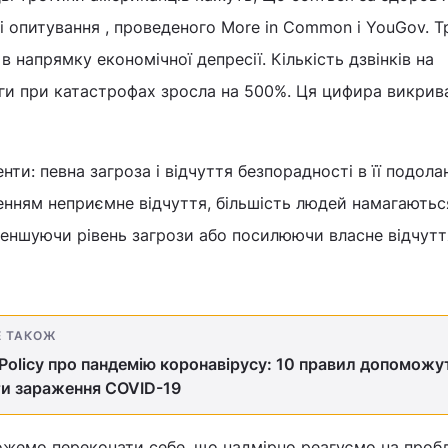
ні опитування , проведеного More in Common і YouGov. Т
 в напрямку економічної депресії. Кількість дзвінків на
ги при катастрофах зросла на 500%. Ця цифира викрив
нти: певна загроза і відчуття безпорадності в її подолан
енням неприємне відчуття, більшість людей намагаютьс
меншуючи рівень загрози або посилюючи власне відчутт
Е ТАКОЖ
 Policy про пандемію коронавірусу: 10 правил допоможу
ти зараження COVID-19
жемо переконати себе, що надмірно реагуємо на проб