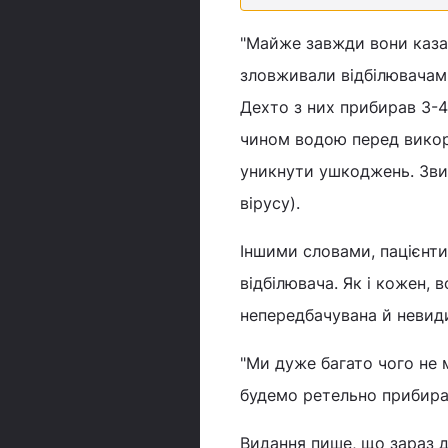
"Майже завжди вони казали
зловживали відбілювачами
Дехто з них прибирав 3-4
чином водою перед викор
уникнути ушкоджень. Зв
вірусу).
Іншими словами, пацієнти
відбілювача. Як і кожен, 
непередбачувана й невиди
"Ми дуже багато чого не
будемо ретельно прибирати
Видання пише, що зараз д