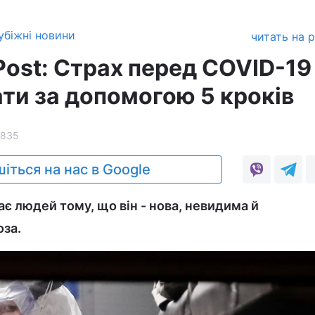
убіжні новини
читать на 
Post: Страх перед COVID-19
ти за допомогою 5 кроків
1835
іться на нас в Google
є людей тому, що він - нова, невидима й
оза.