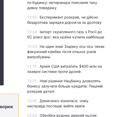
по будинку: ветеринари пояснили таку
дивну поведінку
13:50
Експеримент розкрив, чи дійсно
бездротова зарядка дорожча за дротову
13:44
Імпорт скрапленого газу з Росії до
ЄС різко зріс: яка країна купила найбільше
13:23
На один знак Зодіаку ось-ось чекає
феєричний камбек після кількох років
випробувань
13:13
Армія США витратить $400 млн на
лазерні системи проти дронів
13:12
Нові рішення Нацбанку дозволять
бізнесу залучати більше кредитів: Пишний
розкрив деталі
13:06
Денисенко зізналася, чому
насправді поспішає вийти заміж
творює
13:00
Обробка вхідних дверей оцтом: