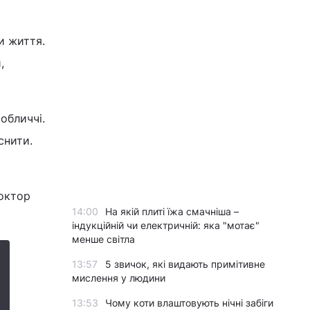
и життя.
,
обличчі.
снити.
доктор
14:00
На якій плиті їжа смачніша –
індукційній чи електричній: яка "мотає"
менше світла
13:57
5 звичок, які видають примітивне
мислення у людини
13:53
Чому коти влаштовують нічні забіги