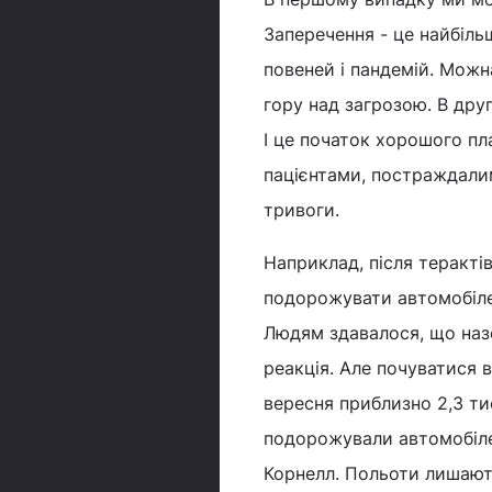
Заперечення - це найбіль
повеней і пандемій. Можн
гору над загрозою. В дру
І це початок хорошого пл
пацієнтами, постраждалим
тривоги.
Наприклад, після теракті
подорожувати автомобілем
Людям здавалося, що назе
реакція. Але почуватися в
вересня приблизно 2,3 ти
подорожували автомобілем
Корнелл. Польоти лишають