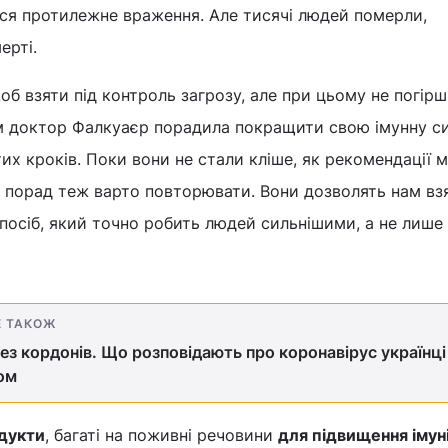
ься протилежне враження. Але тисячі людей померли,
ерті.
об взяти під контроль загрозу, але при цьому не погір
ам доктор Фалкуаєр порадила покращити свою імунну с
их кроків. Поки вони не стали кліше, як рекомендації 
ть порад теж варто повторювати. Вони дозволять нам вз
спосіб, який точно робить людей сильнішими, а не лише
Е ТАКОЖ
ез кордонів. Що розповідають про коронавірус українці
ом
одукти
, багаті на поживні речовини
для підвищення імун