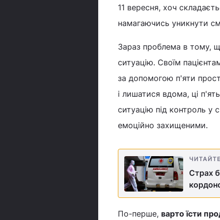
11 вересня, хоч складаєт
намагаючись уникнути см
Зараз проблема в тому, щ
ситуацію. Своїм пацієнт
за допомогою п'яти прост
і лишатися вдома, ці п'я
ситуацію під контроль у 
емоційно захищеними.
ЧИТАЙТ
Страх б
кордон
По-перше,
варто їсти пр