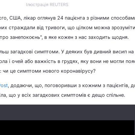
Ілюстрація REUTERS
го, США, лікар оглянув 24 пацієнта з різними способам
них страждали від тривоги, що цілком можна зрозуміти
ро занепокоєнь", в яке кожен з нас заходить щодня.
ьш загадкові симптоми. У деяких був дивний висип на 
рла і очей або важкість в грудях, яку вони не могли поя
ти: чи це симптоми нового коронавірусу?
Post
, додаючи, що, поговоривши з кожним з пацієнтів, 
ла, що у всіх загадкових симптомів є дещо спільне.