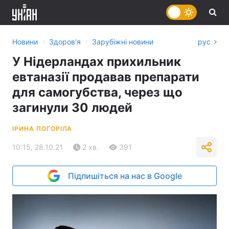
›
›
Новини
Здоров'я
Зарубіжні новини
рус
У Нідерландах прихильник
евтаназії продавав препарати
для самогубства, через що
загинули 30 людей
ІРИНА ПОГОРІЛА
10:15, 28.10.21
2 хв.
391
Підпишіться на нас в Google