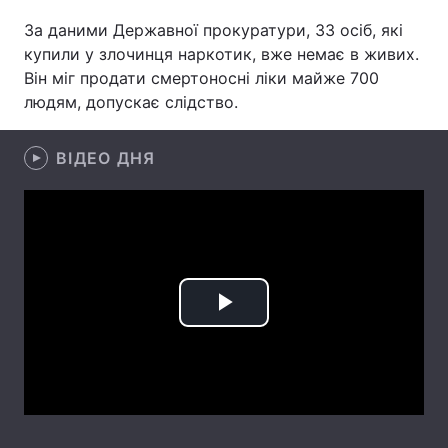
За даними Державної прокуратури, 33 осіб, які
Лонгріди
купили у злочинця наркотик, вже немає в живих.
Він міг продати смертоносні ліки майже 700
Відео з Youtube
Статті
людям, допускає слідство.
Інтерв'ю
Думки
ВІДЕО ДНЯ
Архів
Вакансії
Контакти
Послуги
Play
Video