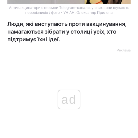
Антивакцинатори створили Telegram-канали, у яких вони шукають
перевізників / фото - УНІАН, Олександр Прилепа
Люди, які виступають проти вакцинування,
намагаються зібрати у столиці усіх, хто
підтримує їхні ідеї.
Реклама
ad