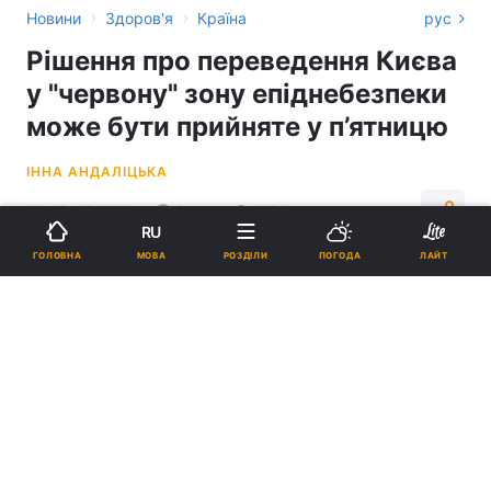
›
›
Новини
Здоров'я
Країна
рус
Рішення про переведення Києва
у "червону" зону епіднебезпеки
може бути прийняте у п’ятницю
ІННА АНДАЛІЦЬКА
16:48, 27.10.21
2 хв.
1178
RU
МОВА
ГОЛОВНА
РОЗДІЛИ
ПОГОДА
ЛАЙТ
Підпишіться на нас в Google