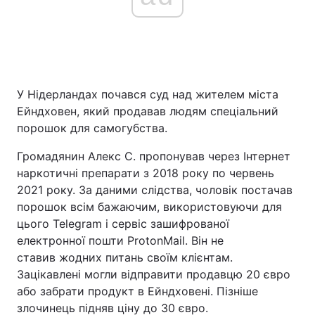
Головна
Війна
Україна
Політика
У Нідерландах почався суд над жителем міста
Ейндховен, який продавав людям спеціальний
Економіка
Світ
порошок для самогубства.
Спорт
Наука
Громадянин Алекс С. пропонував через Інтернет
наркотичні препарати з 2018 року по червень
Техно і зв'язок
Лайт
2021 року. За даними слідства, чоловік постачав
порошок всім бажаючим, використовуючи для
Зброя
Інциденти
цього Telegram і сервіс зашифрованої
електронної пошти ProtonMail. Він не
Здоров'я
Туризм
ставив жодних питань своїм клієнтам.
Зацікавлені могли відправити продавцю 20 євро
Цікавинки
Погода
або забрати продукт в Ейндховені. Пізніше
злочинець підняв ціну до 30 євро.
Екологія
Регіони