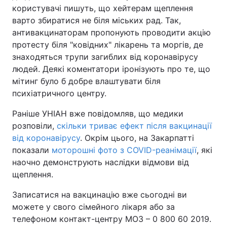
користувачі пишуть, що хейтерам щеплення
варто збиратися не біля міських рад. Так,
антивакцинаторам пропонують проводити акцію
протесту біля "ковідних" лікарень та моргів, де
знаходяться трупи загиблих від коронавірусу
людей. Деякі коментатори іронізують про те, що
мітинг було б добре влаштувати біля
психіатричного центру.
Раніше УНІАН вже повідомляв, що медики
розповіли,
скільки триває ефект після вакцинації
від коронавірусу
. Окрім цього, на Закарпатті
показали
моторошні фото з COVID-реанімації
, які
наочно демонструють наслідки відмови від
щеплення.
Записатися на вакцинацію вже сьогодні ви
можете у свого сімейного лікаря або за
телефоном контакт-центру МОЗ – 0 800 60 2019.