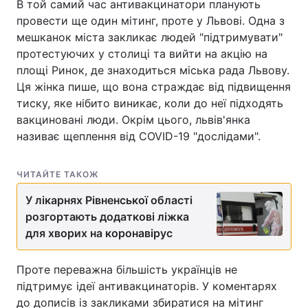
В той самий час антивакцинатори планують
провести ще один мітинг, проте у Львові. Одна з
мешканок міста закликає людей "підтримувати"
протестуючих у столиці та вийти на акцію на
площі Ринок, де знаходиться міська рада Львову.
Ця жінка пише, що вона страждає від підвищення
тиску, яке нібито виникає, коли до неї підходять
вакциновані люди. Окрім цього, львів'янка
називає щеплення від COVID-19 "дослідами".
ЧИТАЙТЕ ТАКОЖ
У лікарнях Рівненської області
розгортають додаткові ліжка
для хворих на коронавірус
Проте переважна більшість українців не
підтримує ідеї антивакцинаторів. У коментарях
до дописів із закликами збиратися на мітинг