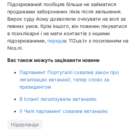
Підозрюваний пообіцяв більше не займатися
продажами заборонених ліків після звільнення.
Вирок суду йому дозволили очікувати на волі за
певних умов. Крім іншого, він повинен лікуватися
в психлікарні і не мати контактів з іншими
підозрюваними,
переда
є 112ua.tv з посиланням на
Nos.nl.
Вас також можуть зацікавити новини
Парламент Португалії схвалив закон про
легалізацію евтаназії, тепер слово за
президентом
В Іспанії легалізували евтаназію
У Чилі парламент схвалив евтаназію
Нідерланди