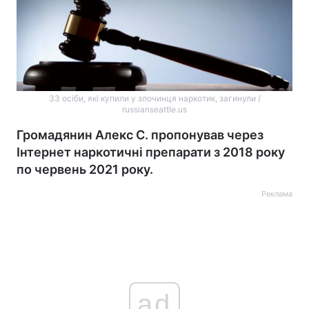
33 осіби, які купили у злочинця наркотик, загинули /
russianseattle.us
Громадянин Алекс С. пропонував через
Інтернет наркотичні препарати з 2018 року
по червень 2021 року.
Реклама
ad