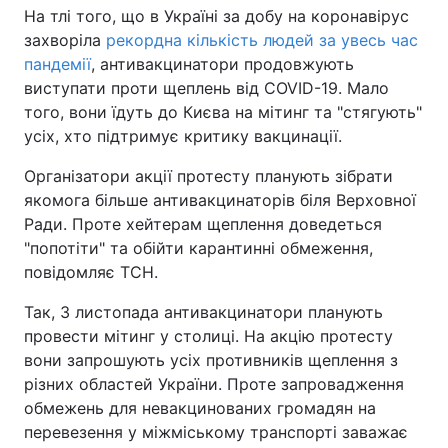
На тлі того, що в Україні за добу на коронавірус
захворіла
рекордна кількість людей за увесь час
пандемії
, антивакцинатори продовжують
виступати проти щеплень від COVID-19. Мало
того, вони їдуть до Києва на мітинг та "стягують"
усіх, хто підтримує критику вакцинації.
Організатори акції протесту планують зібрати
якомога більше антивакцинаторів біля Верховної
Ради. Проте хейтерам щеплення доведеться
"попотіти" та обійти карантинні обмеження,
повідомляє ТСН.
Так, 3 листопада антивакцинатори планують
провести мітинг у столиці. На акцію протесту
вони запрошують усіх противників щеплення з
різних областей України. Проте запровадження
обмежень для невакцинованих громадян на
перевезення у міжміському транспорті заважає